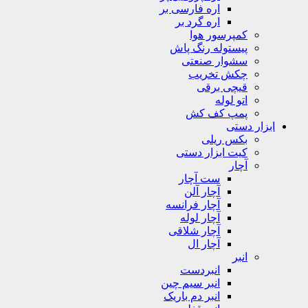
اره فارسی بر
اره گرد بر
کمپرسور هوا
پیستوله رنگ پاش
سشوار صنعتی
چکش تخریب
قیچی برقی
اتو لوله
پمپ کف کش
ابزار دستی
بکس ریلی
کیت ابزار دستی
آچار
ست آچار
آچار آلن
آچار فرانسه
آچار لوله
آچار شلاقی
آچار ال
انبر
انبردست
انبر سیم چین
انبر دم باریک