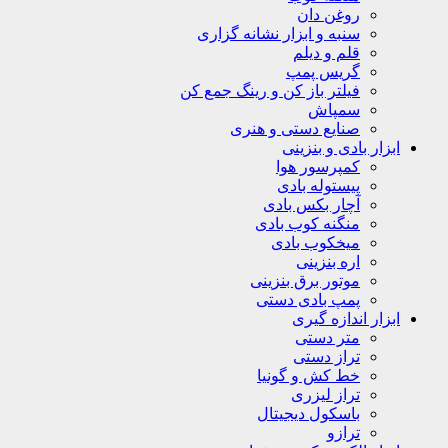
روغن دان
سنبه و ابزار نشانه گزاری
قلم و دیلم
گریس پمپ
فیلتر باز کن و رینگ جمع کن
سمپاش
صنایع دستی و هنری
ابزار بادی و بنزینی
کمپرسور هوا
پیستوله بادی
آچار بکس بادی
منگنه کوب بادی
میخکوب بادی
اره بنزینی
موتور برق بنزینی
پمپ بادی دستی
ابزار اندازه گیری
متر دستی
تراز دستی
خط کش و گونیا
تراز لیزری
باسکول دیجیتال
ترازو