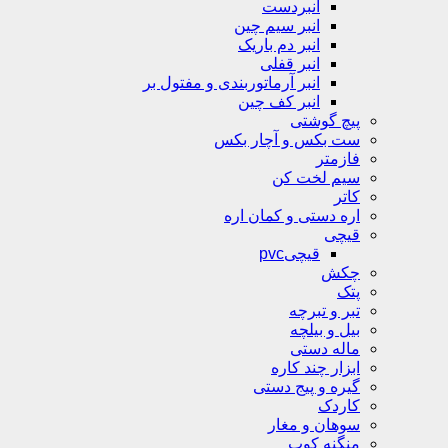
انبردست
انبر سیم چین
انبر دم باریک
انبر قفلی
انبر آرماتوربندی و مفتول بر
انبر کف چین
پیچ گوشتی
ست بکس و آچار بکس
فازمتر
سیم لخت کن
کاتر
اره دستی و کمان اره
قیچی
قیچیpvc
چکش
پتک
تبر و تبرچه
بیل و بیلچه
ماله دستی
ابزار چند کاره
گیره و پیج دستی
کاردک
سوهان و مغار
منگنه کوب