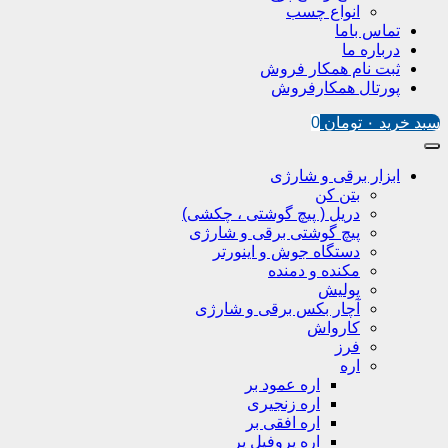
انواع چسب
تماس باما
درباره ما
ثبت نام همکار فروش
پورتال همکارفروش
سبد خرید
۰
تومان
0
ابزار برقی و شارژی
بتن کن
دریل ( پیچ گوشتی ، چکشی)
پیچ گوشتی برقی و شارژی
دستگاه جوش و اینورتر
مکنده و دمنده
پولیش
آچار بکس برقی و شارژی
کارواش
فرز
اره
اره عمود بر
اره زنجیری
اره افقی بر
اره پروفیل پر