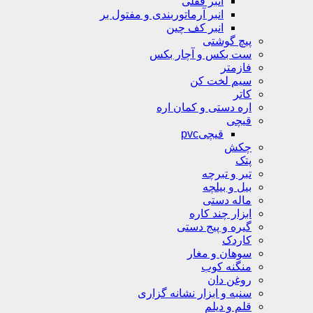
انبر قفلی
انبر آرماتوربندی و مفتول بر
انبر کف چین
پیچ گوشتی
ست بکس و آچار بکس
فازمتر
سیم لخت کن
کاتر
اره دستی و کمان اره
قیچی
قیچیpvc
چکش
پتک
تبر و تبرچه
بیل و بیلچه
ماله دستی
ابزار چند کاره
گیره و پیج دستی
کاردک
سوهان و مغار
منگنه کوب
روغن دان
سنبه و ابزار نشانه گزاری
قلم و دیلم