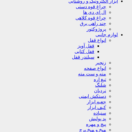
ابزار الکترونیک و روشنایی
چراغ قوه دستی
ال ای دی ها
چراغ قوه کلاهی
چند راهی برق
پروژوکتور
لوازم جانبی
انواع قفل
قفل آویز
قفل کتابی
سیلندر قفل
زنجیر
انواع صفحه
مته و ست مته
تیغ اره
شلنگ
نردبان
دستکش ایمنی
جعبه ابزار
کیف ابزار
سنباده
پد پولیش
پیچ و مهره
میخ و میخ پرچ