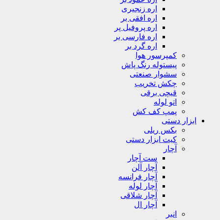
اره زنجیری
اره افقی بر
اره پروفیل پر
اره فارسی بر
اره گرد بر
کمپرسور هوا
پیستوله رنگ پاش
سشوار صنعتی
چکش تخریب
قیچی برقی
اتو لوله
پمپ کف کش
ابزار دستی
بکس ریلی
کیت ابزار دستی
آچار
ست آچار
آچار آلن
آچار فرانسه
آچار لوله
آچار شلاقی
آچار ال
انبر