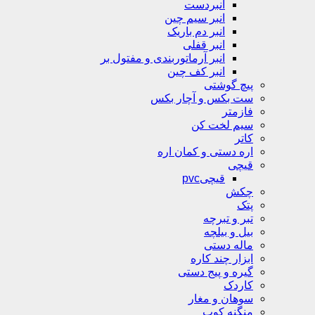
انبردست
انبر سیم چین
انبر دم باریک
انبر قفلی
انبر آرماتوربندی و مفتول بر
انبر کف چین
پیچ گوشتی
ست بکس و آچار بکس
فازمتر
سیم لخت کن
کاتر
اره دستی و کمان اره
قیچی
قیچیpvc
چکش
پتک
تبر و تبرچه
بیل و بیلچه
ماله دستی
ابزار چند کاره
گیره و پیج دستی
کاردک
سوهان و مغار
منگنه کوب