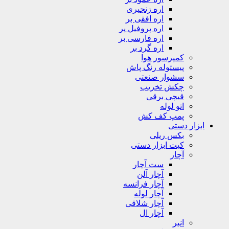
اره زنجیری
اره افقی بر
اره پروفیل پر
اره فارسی بر
اره گرد بر
کمپرسور هوا
پیستوله رنگ پاش
سشوار صنعتی
چکش تخریب
قیچی برقی
اتو لوله
پمپ کف کش
ابزار دستی
بکس ریلی
کیت ابزار دستی
آچار
ست آچار
آچار آلن
آچار فرانسه
آچار لوله
آچار شلاقی
آچار ال
انبر