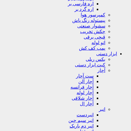
اره فارسی بر
اره گرد بر
کمپرسور هوا
پیستوله رنگ پاش
سشوار صنعتی
چکش تخریب
قیچی برقی
اتو لوله
پمپ کف کش
ابزار دستی
بکس ریلی
کیت ابزار دستی
آچار
ست آچار
آچار آلن
آچار فرانسه
آچار لوله
آچار شلاقی
آچار ال
انبر
انبردست
انبر سیم چین
انبر دم باریک