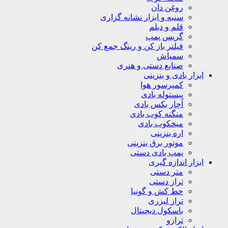
روغن دان
سنبه و ابزار نشانه گزاری
قلم و دیلم
گریس پمپ
فیلتر باز کن و رینگ جمع کن
سمپاش
صنایع دستی و هنری
ابزار بادی و بنزینی
کمپرسور هوا
پیستوله بادی
آچار بکس بادی
منگنه کوب بادی
میخکوب بادی
اره بنزینی
موتور برق بنزینی
پمپ بادی دستی
ابزار اندازه گیری
متر دستی
تراز دستی
خط کش و گونیا
تراز لیزری
باسکول دیجیتال
ترازو