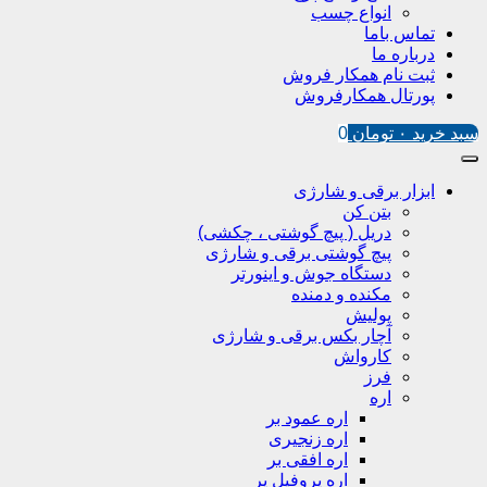
انواع چسب
تماس باما
درباره ما
ثبت نام همکار فروش
پورتال همکارفروش
سبد خرید
۰
تومان
0
ابزار برقی و شارژی
بتن کن
دریل ( پیچ گوشتی ، چکشی)
پیچ گوشتی برقی و شارژی
دستگاه جوش و اینورتر
مکنده و دمنده
پولیش
آچار بکس برقی و شارژی
کارواش
فرز
اره
اره عمود بر
اره زنجیری
اره افقی بر
اره پروفیل پر