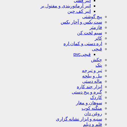
انبر قفلی
انبر آرماتوربندی و مفتول بر
انبر کف چین
پیچ گوشتی
ست بکس و آچار بکس
فازمتر
سیم لخت کن
کاتر
اره دستی و کمان اره
قیچی
قیچیpvc
چکش
پتک
تبر و تبرچه
بیل و بیلچه
ماله دستی
ابزار چند کاره
گیره و پیج دستی
کاردک
سوهان و مغار
منگنه کوب
روغن دان
سنبه و ابزار نشانه گزاری
قلم و دیلم