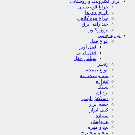
ابزار الکترونیک و روشنایی
چراغ قوه دستی
ال ای دی ها
چراغ قوه کلاهی
چند راهی برق
پروژوکتور
لوازم جانبی
انواع قفل
قفل آویز
قفل کتابی
سیلندر قفل
زنجیر
انواع صفحه
مته و ست مته
تیغ اره
شلنگ
نردبان
دستکش ایمنی
جعبه ابزار
کیف ابزار
سنباده
پد پولیش
پیچ و مهره
میخ و میخ پرچ