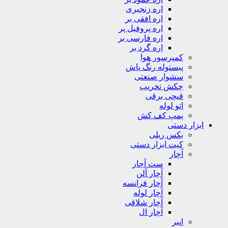
اره زنجیری
اره افقی بر
اره پروفیل پر
اره فارسی بر
اره گرد بر
کمپرسور هوا
پیستوله رنگ پاش
سشوار صنعتی
چکش تخریب
قیچی برقی
اتو لوله
پمپ کف کش
ابزار دستی
بکس ریلی
کیت ابزار دستی
آچار
ست آچار
آچار آلن
آچار فرانسه
آچار لوله
آچار شلاقی
آچار ال
انبر