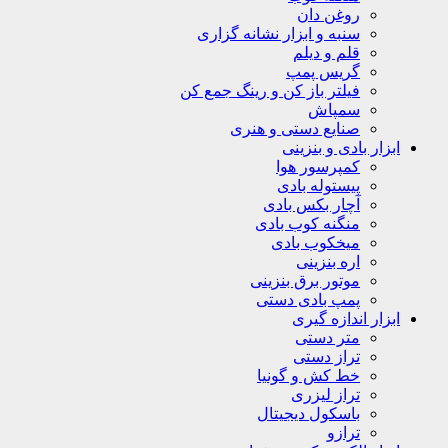
روغن دان
سنبه و ابزار نشانه گزاری
قلم و دیلم
گریس پمپ
فیلتر باز کن و رینگ جمع کن
سمپاش
صنایع دستی و هنری
ابزار بادی و بنزینی
کمپرسور هوا
پیستوله بادی
آچار بکس بادی
منگنه کوب بادی
میخکوب بادی
اره بنزینی
موتور برق بنزینی
پمپ بادی دستی
ابزار اندازه گیری
متر دستی
تراز دستی
خط کش و گونیا
تراز لیزری
باسکول دیجیتال
ترازو