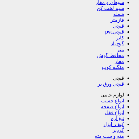
سوهان و مغار
سیم لخت کن
شعله
فازمتر
قیچی
قیچیpvc
کاتر
گیچ باد
متر
محافظ گوش
مغار
منگنه کوب
قیچی
قیچی ورق بر
لوازم جانبی
انواع چسب
انواع صفحه
انواع قفل
تیغ اره
کیف_ابزار
گردبر
مته و ست مته