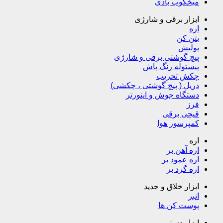
میخکوب بادی
ابزار برقی و شارژی
اره
بتن کن
پولیش
پیچ گوشتی برقی و شارژی
پیستوله رنگ پاش
چکش تخریب
دریل ( پیچ گوشتی ، چکشی)
دستگاه جوش و اینورتر
فرز
قیچی برقی
کمپرسور هوا
اره
اره آهن بر
اره عمود بر
اره گرد بر
ابزار خلاق و جدید
انبر
پوست کن ها
ابزار دستی