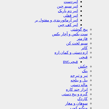
انبردست
انبر سیم چین
انبر دم باریک
انبر قفلی
انبر آرماتوربندی و مفتول بر
انبر کف چین
پیچ گوشتی
ست بکس و آچار بکس
فازمتر
سیم لخت کن
کاتر
اره دستی و کمان اره
قیچی
قیچیpvc
چکش
پتک
تبر و تبرچه
بیل و بیلچه
ماله دستی
ابزار چند کاره
گیره و پیج دستی
کاردک
سوهان و مغار
منگنه کوب