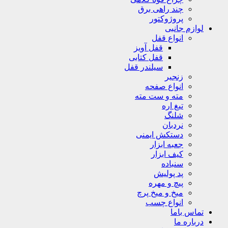
چند راهی برق
پروژوکتور
لوازم جانبی
انواع قفل
قفل آویز
قفل کتابی
سیلندر قفل
زنجیر
انواع صفحه
مته و ست مته
تیغ اره
شلنگ
نردبان
دستکش ایمنی
جعبه ابزار
کیف ابزار
سنباده
پد پولیش
پیچ و مهره
میخ و میخ پرچ
انواع چسب
تماس باما
درباره ما