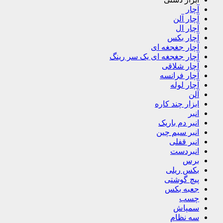
آچار
آچار آلن
آچار ال
آچار بکس
آچار جغجغه ای
آچار جغجغه ای یک سر رینگ
آچار شلاقی
آچار فرانسه
آچار لوله
آلن
ابزار چند کاره
انبر
انبر دم باریک
انبر سیم چین
انبر قفلی
انبردست
برس
بکس ریلی
پیچ گوشتی
جعبه بکس
چسب
سمپاش
سه نظام