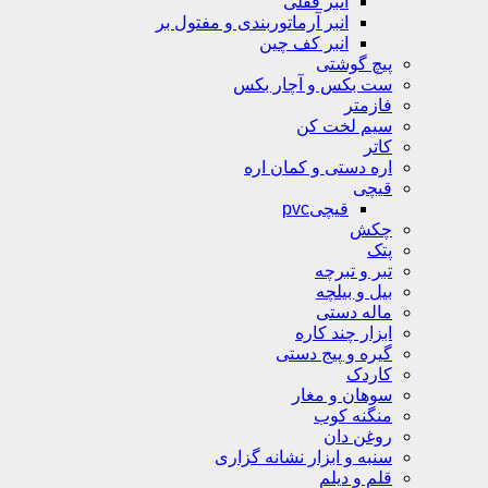
انبر قفلی
انبر آرماتوربندی و مفتول بر
انبر کف چین
پیچ گوشتی
ست بکس و آچار بکس
فازمتر
سیم لخت کن
کاتر
اره دستی و کمان اره
قیچی
قیچیpvc
چکش
پتک
تبر و تبرچه
بیل و بیلچه
ماله دستی
ابزار چند کاره
گیره و پیج دستی
کاردک
سوهان و مغار
منگنه کوب
روغن دان
سنبه و ابزار نشانه گزاری
قلم و دیلم