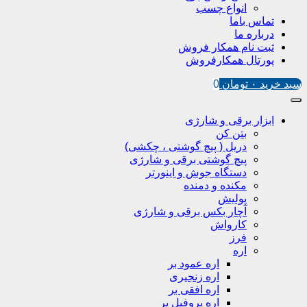
انواع چسب
تماس باما
درباره ما
ثبت نام همکار فروش
پورتال همکارفروش
سبد خرید
۰
تومان
0
ابزار برقی و شارژی
بتن کن
دریل ( پیچ گوشتی ، چکشی)
پیچ گوشتی برقی و شارژی
دستگاه جوش و اینورتر
مکنده و دمنده
پولیش
آچار بکس برقی و شارژی
کارواش
فرز
اره
اره عمود بر
اره زنجیری
اره افقی بر
اره پروفیل پر