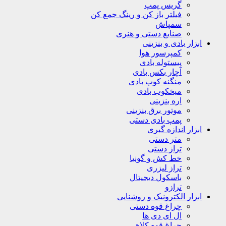
گریس پمپ
فیلتر باز کن و رینگ جمع کن
سمپاش
صنایع دستی و هنری
ابزار بادی و بنزینی
کمپرسور هوا
پیستوله بادی
آچار بکس بادی
منگنه کوب بادی
میخکوب بادی
اره بنزینی
موتور برق بنزینی
پمپ بادی دستی
ابزار اندازه گیری
متر دستی
تراز دستی
خط کش و گونیا
تراز لیزری
باسکول دیجیتال
ترازو
ابزار الکترونیک و روشنایی
چراغ قوه دستی
ال ای دی ها
چراغ قوه کلاهی