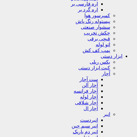
اره فارسی بر
اره گرد بر
کمپرسور هوا
پیستوله رنگ پاش
سشوار صنعتی
چکش تخریب
قیچی برقی
اتو لوله
پمپ کف کش
ابزار دستی
بکس ریلی
کیت ابزار دستی
آچار
ست آچار
آچار آلن
آچار فرانسه
آچار لوله
آچار شلاقی
آچار ال
انبر
انبردست
انبر سیم چین
انبر دم باریک