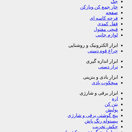
جک
خار جمع کن وبازکن
صفحه
فرچه کاسه ای
قفل کمدی
قیچی مفتول
لوازم جانبی
ابزار الکترونیک و روشنایی
چراغ قوه دستی
ابزار اندازه گیری
تراز دستی
ابزار بادی و بنزینی
میخکوب بادی
ابزار برقی و شارژی
اره
بتن کن
پولیش
پیچ گوشتی برقی و شارژی
پیستوله رنگ پاش
چکش تخریب