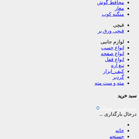
محافظ گوش
مغار
منگنه کوب
قیچی
قیچی ورق بر
لوازم جانبی
انواع چسب
انواع صفحه
انواع قفل
تیغ اره
کیف_ابزار
گردبر
مته و ست مته
سبد خرید
سبد خرید
۰
تومان
0
درحال بارگذاری ...
خانه
جستجو