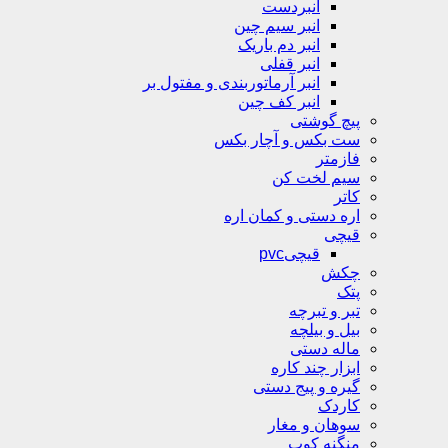
انبردست
انبر سیم چین
انبر دم باریک
انبر قفلی
انبر آرماتوربندی و مفتول بر
انبر کف چین
پیچ گوشتی
ست بکس و آچار بکس
فازمتر
سیم لخت کن
کاتر
اره دستی و کمان اره
قیچی
قیچیpvc
چکش
پتک
تبر و تبرچه
بیل و بیلچه
ماله دستی
ابزار چند کاره
گیره و پیج دستی
کاردک
سوهان و مغار
منگنه کوب