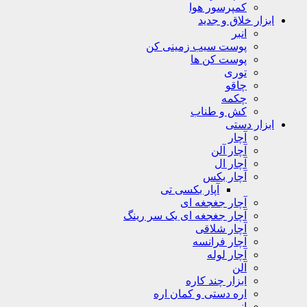
کمپرسور هوا
ابزار خلاق و جدید
انبر
پوست سیب زمینی کن
پوست کن ها
توری
چاقو
چکمه
کش و طناب
ابزار دستی
آچار
آچار آلن
آچار ال
آچار بکس
آپار بکسی تی
آچار جغجغه ای
آچار جغجغه ای یک سر رینگ
آچار شلاقی
آچار فرانسه
آچار لوله
آلن
ابزار چند کاره
اره دستی و کمان اره
انبر