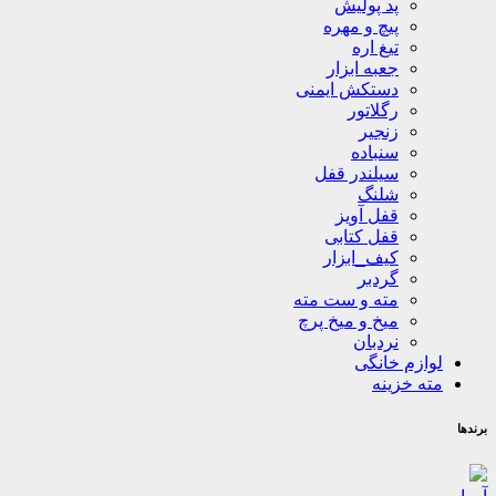
پد پولیش
پیچ و مهره
تیغ اره
جعبه ابزار
دستکش ایمنی
رگلاتور
زنجیر
سنباده
سیلندر قفل
شلنگ
قفل آویز
قفل کتابی
کیف_ابزار
گردبر
مته و ست مته
میخ و میخ پرچ
نردبان
لوازم خانگی
مته خزینه
برندها