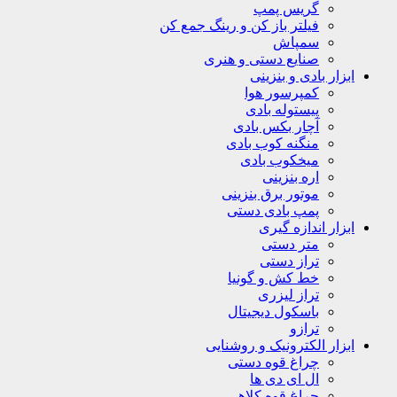
گریس پمپ
فیلتر باز کن و رینگ جمع کن
سمپاش
صنایع دستی و هنری
ابزار بادی و بنزینی
کمپرسور هوا
پیستوله بادی
آچار بکس بادی
منگنه کوب بادی
میخکوب بادی
اره بنزینی
موتور برق بنزینی
پمپ بادی دستی
ابزار اندازه گیری
متر دستی
تراز دستی
خط کش و گونیا
تراز لیزری
باسکول دیجیتال
ترازو
ابزار الکترونیک و روشنایی
چراغ قوه دستی
ال ای دی ها
چراغ قوه کلاهی