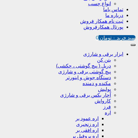
انواع چسب
تماس باما
درباره ما
ثبت نام همکار فروش
پورتال همکارفروش
سبد خرید
۰
تومان
0
ابزار برقی و شارژی
بتن کن
دریل ( پیچ گوشتی ، چکشی)
پیچ گوشتی برقی و شارژی
دستگاه جوش و اینورتر
مکنده و دمنده
پولیش
آچار بکس برقی و شارژی
کارواش
فرز
اره
اره عمود بر
اره زنجیری
اره افقی بر
اره پروفیل پر