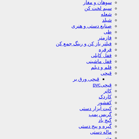
سوهان و مغار
سیم لخت کن
شعله
شیلد
صنایع دستی و هنری
طی
فازمتر
فیلتر باز کن و رینگ جمع کن
قرقره
قفل کابلی
قفل ماشینی
قلم و دیلم
قیچی
قیچی ورق بر
قیچیpvc
کاتر
کاردک
کفشور
کیت ابزار دستی
گریس پمپ
گیچ باد
گیره و پیج دستی
ماله دستی
متر