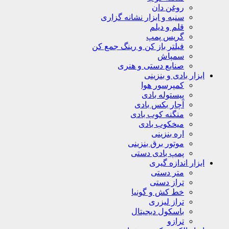
روغن دان
سنبه و ابزار نشانه گزاری
قلم و دیلم
گریس پمپ
فیلتر باز کن و رینگ جمع کن
سمپاش
صنایع دستی و هنری
ابزار بادی و بنزینی
کمپرسور هوا
پیستوله بادی
آچار بکس بادی
منگنه کوب بادی
میخکوب بادی
اره بنزینی
موتور برق بنزینی
پمپ بادی دستی
ابزار اندازه گیری
متر دستی
تراز دستی
خط کش و گونیا
تراز لیزری
باسکول دیجیتال
ترازو