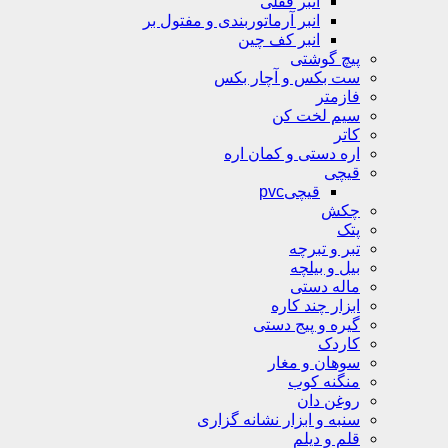
انبر قفلی
انبر آرماتوربندی و مفتول بر
انبر کف چین
پیچ گوشتی
ست بکس و آچار بکس
فازمتر
سیم لخت کن
کاتر
اره دستی و کمان اره
قیچی
قیچیpvc
چکش
پتک
تبر و تبرچه
بیل و بیلچه
ماله دستی
ابزار چند کاره
گیره و پیج دستی
کاردک
سوهان و مغار
منگنه کوب
روغن دان
سنبه و ابزار نشانه گزاری
قلم و دیلم