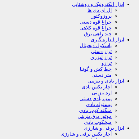
ابزار الکترونیک و روشنایی
ال ای دی ها
پروژوکتور
چراغ قوه دستی
چراغ قوه کلاهی
چند راهی برق
ابزار اندازه گیری
باسکول دیجیتال
تراز دستی
تراز لیزری
ترازو
خط کش و گونیا
متر دستی
ابزار بادی و بنزینی
آچار بکس بادی
اره بنزینی
پمپ بادی دستی
پیستوله بادی
منگنه کوب بادی
موتور برق بنزینی
میخکوب بادی
ابزار برقی و شارژی
آچار بکس برقی و شارژی