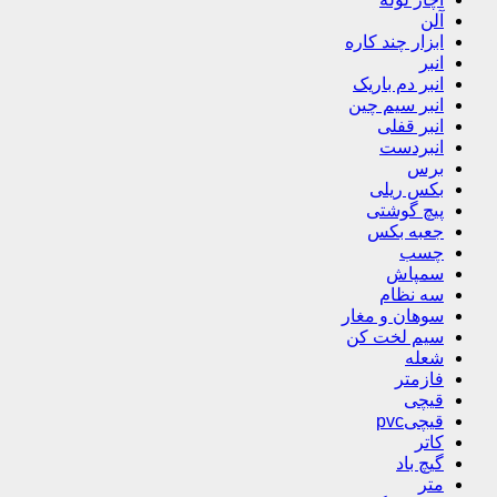
آلن
ابزار چند کاره
انبر
انبر دم باریک
انبر سیم چین
انبر قفلی
انبردست
برس
بکس ریلی
پیچ گوشتی
جعبه بکس
چسب
سمپاش
سه نظام
سوهان و مغار
سیم لخت کن
شعله
فازمتر
قیچی
قیچیpvc
کاتر
گیچ باد
متر