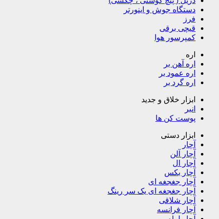
دریل ( پیچ گوشتی ، چکشی)
دستگاه جوش و اینورتر
فرز
قیچی برقی
کمپرسور هوا
اره
اره آهن بر
اره عمود بر
اره گرد بر
ابزار خلاق و جدید
انبر
پوست کن ها
ابزار دستی
آچار
آچار آلن
آچار ال
آچار بکس
آچار جغجغه ای
آچار جغجغه ای یک سر رینگ
آچار شلاقی
آچار فرانسه
آچار لوله