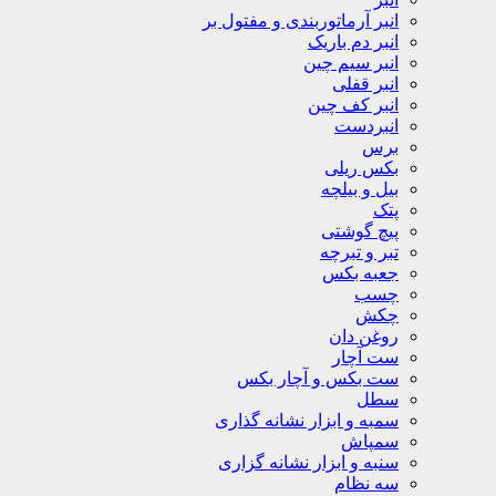
انبر آرماتوربندی و مفتول بر
انبر دم باریک
انبر سیم چین
انبر قفلی
انبر کف چین
انبردست
برس
بکس ریلی
بیل و بیلچه
پتک
پیچ گوشتی
تبر و تبرچه
جعبه بکس
چسب
چکش
روغن دان
ست آچار
ست بکس و آچار بکس
سطل
سمبه و ابزار نشانه گذاری
سمپاش
سنبه و ابزار نشانه گزاری
سه نظام