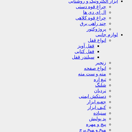
ابزار الکترونیک و روشنایی
چراغ قوه دستی
ال ای دی ها
چراغ قوه کلاهی
چند راهی برق
پروژوکتور
لوازم جانبی
انواع قفل
قفل آویز
قفل کتابی
سیلندر قفل
زنجیر
انواع صفحه
مته و ست مته
تیغ اره
شلنگ
نردبان
دستکش ایمنی
جعبه ابزار
کیف ابزار
سنباده
پد پولیش
پیچ و مهره
میخ و میخ پرچ