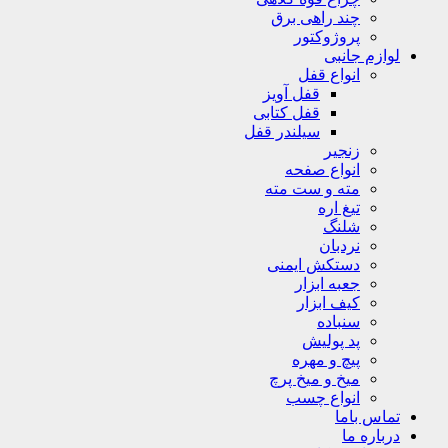
چند راهی برق
پروژوکتور
لوازم جانبی
انواع قفل
قفل آویز
قفل کتابی
سیلندر قفل
زنجیر
انواع صفحه
مته و ست مته
تیغ اره
شلنگ
نردبان
دستکش ایمنی
جعبه ابزار
کیف ابزار
سنباده
پد پولیش
پیچ و مهره
میخ و میخ پرچ
انواع چسب
تماس باما
درباره ما