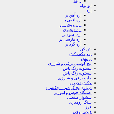
رابط
اتو لوله
اره
اره آهن بر
اره افقی بر
اره پروفیل پر
اره زنجیری
اره عمود بر
اره فارسی بر
اره گرد بر
بتن کن
پمپ کف کش
پولیش
پیچ گوشتی برقی و شارژی
پیستوله رنگ پاس
پیستوله رنگ پاش
جارو برقی و شارژی
چکش تخریب
دریل ( پیچ گوشتی ، چکشی)
دستگاه جوش و اینورتر
سشوار صنعتی
سنگ رومیزی
فرز
قیچی برقی