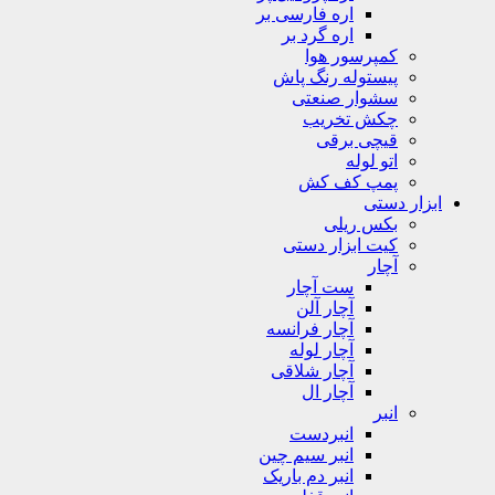
اره فارسی بر
اره گرد بر
کمپرسور هوا
پیستوله رنگ پاش
سشوار صنعتی
چکش تخریب
قیچی برقی
اتو لوله
پمپ کف کش
ابزار دستی
بکس ریلی
کیت ابزار دستی
آچار
ست آچار
آچار آلن
آچار فرانسه
آچار لوله
آچار شلاقی
آچار ال
انبر
انبردست
انبر سیم چین
انبر دم باریک