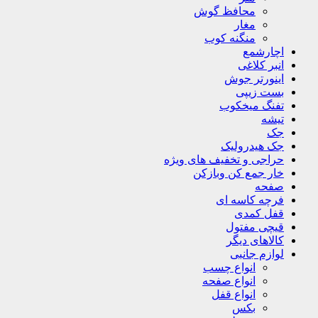
محافظ گوش
مغار
منگنه کوب
اچارشمع
انبر کلاغی
اینورتر جوش
بست زیپی
تفنگ میخکوب
تیشه
جک
جک هیدرولیک
حراجی و تخفیف های ویژه
خار جمع کن وبازکن
صفحه
فرچه کاسه ای
قفل کمدی
قیچی مفتول
کالاهای دیگر
لوازم جانبی
انواع چسب
انواع صفحه
انواع قفل
بکس