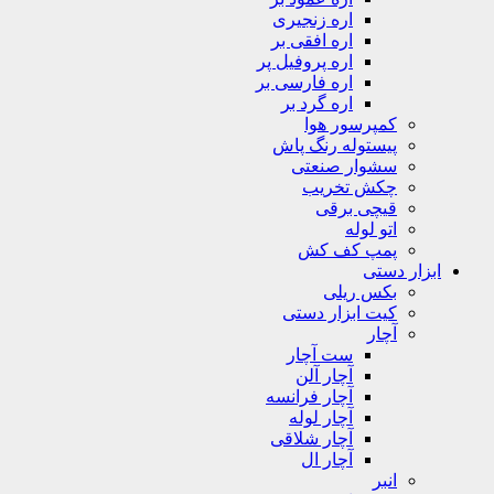
اره زنجیری
اره افقی بر
اره پروفیل پر
اره فارسی بر
اره گرد بر
کمپرسور هوا
پیستوله رنگ پاش
سشوار صنعتی
چکش تخریب
قیچی برقی
اتو لوله
پمپ کف کش
ابزار دستی
بکس ریلی
کیت ابزار دستی
آچار
ست آچار
آچار آلن
آچار فرانسه
آچار لوله
آچار شلاقی
آچار ال
انبر