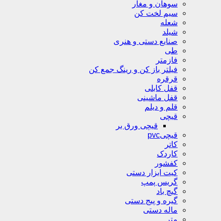
سوهان و مغار
سیم لخت کن
شعله
شیلد
صنایع دستی و هنری
طی
فازمتر
فیلتر باز کن و رینگ جمع کن
قرقره
قفل کابلی
قفل ماشینی
قلم و دیلم
قیچی
قیچی ورق بر
قیچیpvc
کاتر
کاردک
کفشور
کیت ابزار دستی
گریس پمپ
گیچ باد
گیره و پیج دستی
ماله دستی
متر