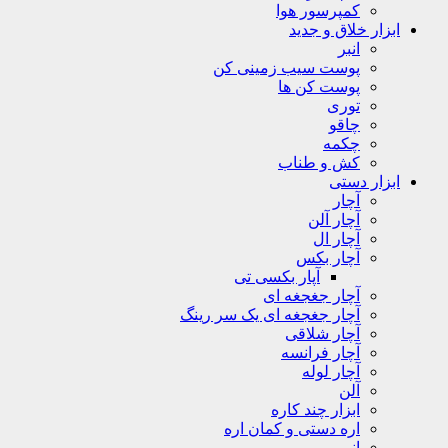
کمپرسور هوا
ابزار خلاق و جدید
انبر
پوست سیب زمینی کن
پوست کن ها
توری
چاقو
چکمه
کش و طناب
ابزار دستی
آچار
آچار آلن
آچار ال
آچار بکس
آپار بکسی تی
آچار جغجغه ای
آچار جغجغه ای یک سر رینگ
آچار شلاقی
آچار فرانسه
آچار لوله
آلن
ابزار چند کاره
اره دستی و کمان اره
انبر