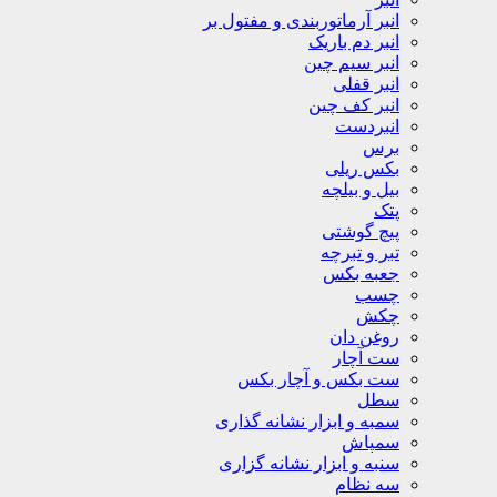
انبر آرماتوربندی و مفتول بر
انبر دم باریک
انبر سیم چین
انبر قفلی
انبر کف چین
انبردست
برس
بکس ریلی
بیل و بیلچه
پتک
پیچ گوشتی
تبر و تبرچه
جعبه بکس
چسب
چکش
روغن دان
ست آچار
ست بکس و آچار بکس
سطل
سمبه و ابزار نشانه گذاری
سمپاش
سنبه و ابزار نشانه گزاری
سه نظام