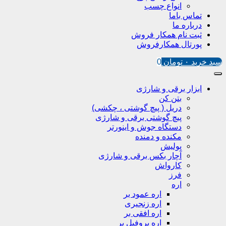
انواع چسب
تماس باما
درباره ما
ثبت نام همکار فروش
پورتال همکارفروش
سبد خرید
۰
تومان
0
ابزار برقی و شارژی
بتن کن
دریل ( پیچ گوشتی ، چکشی)
پیچ گوشتی برقی و شارژی
دستگاه جوش و اینورتر
مکنده و دمنده
پولیش
آچار بکس برقی و شارژی
کارواش
فرز
اره
اره عمود بر
اره زنجیری
اره افقی بر
اره پروفیل پر