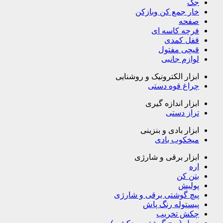
جک
خار جمع کن وبازکن
صفحه
فرچه کاسه ای
قفل کمدی
قیچی مفتول
لوازم جانبی
ابزار الکترونیک و روشنایی
چراغ قوه دستی
ابزار اندازه گیری
تراز دستی
ابزار بادی و بنزینی
میخکوب بادی
ابزار برقی و شارژی
اره
بتن کن
پولیش
پیچ گوشتی برقی و شارژی
پیستوله رنگ پاش
چکش تخریب