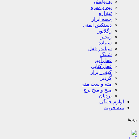
پد پولیش
پیچ و مهره
تیغ اره
جعبه ابزار
دستکش ایمنی
رگلاتور
زنجیر
سنباده
سیلندر قفل
شلنگ
قفل آویز
قفل کتابی
کیف_ابزار
گردبر
مته و ست مته
میخ و میخ پرچ
نردبان
لوازم خانگی
مته خزینه
برندها