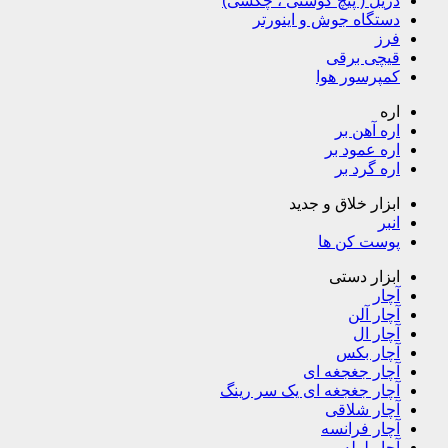
دریل ( پیچ گوشتی ، چکشی)
دستگاه جوش و اینورتر
فرز
قیچی برقی
کمپرسور هوا
اره
اره آهن بر
اره عمود بر
اره گرد بر
ابزار خلاق و جدید
انبر
پوست کن ها
ابزار دستی
آچار
آچار آلن
آچار ال
آچار بکس
آچار جغجغه ای
آچار جغجغه ای یک سر رینگ
آچار شلاقی
آچار فرانسه
آچار لوله