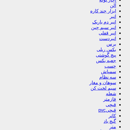
آلن
ابزار چند کاره
انبر
انبر دم باریک
انبر سیم چین
انبر قفلی
انبردست
برس
بکس ریلی
پیچ گوشتی
جعبه بکس
چسب
سمپاش
سه نظام
سوهان و مغار
سیم لخت کن
شعله
فازمتر
قیچی
قیچیpvc
کاتر
گیچ باد
متر