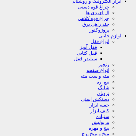
ابزار الکترونیک و روشنایی
چراغ قوه دستی
ال ای دی ها
چراغ قوه کلاهی
چند راهی برق
پروژوکتور
لوازم جانبی
انواع قفل
قفل آویز
قفل کتابی
سیلندر قفل
زنجیر
انواع صفحه
مته و ست مته
تیغ اره
شلنگ
نردبان
دستکش ایمنی
جعبه ابزار
کیف ابزار
سنباده
پد پولیش
پیچ و مهره
میخ و میخ پرچ