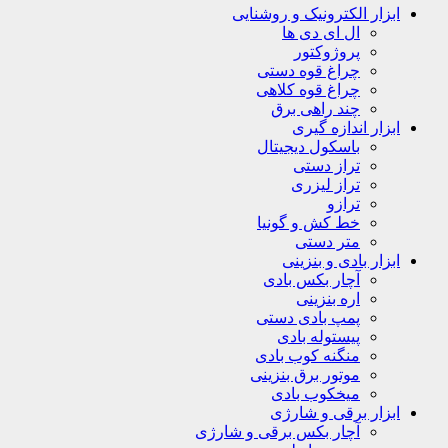
ابزار الکترونیک و روشنایی
ال ای دی ها
پروژوکتور
چراغ قوه دستی
چراغ قوه کلاهی
چند راهی برق
ابزار اندازه گیری
باسکول دیجیتال
تراز دستی
تراز لیزری
ترازو
خط کش و گونیا
متر دستی
ابزار بادی و بنزینی
آچار بکس بادی
اره بنزینی
پمپ بادی دستی
پیستوله بادی
منگنه کوب بادی
موتور برق بنزینی
میخکوب بادی
ابزار برقی و شارژی
آچار بکس برقی و شارژی