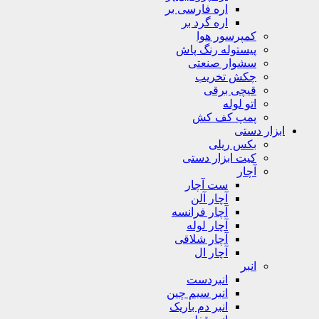
اره فارسی بر
اره گرد بر
کمپرسور هوا
پیستوله رنگ پاش
سشوار صنعتی
چکش تخریب
قیچی برقی
اتو لوله
پمپ کف کش
ابزار دستی
بکس ریلی
کیت ابزار دستی
آچار
ست آچار
آچار آلن
آچار فرانسه
آچار لوله
آچار شلاقی
آچار ال
انبر
انبردست
انبر سیم چین
انبر دم باریک