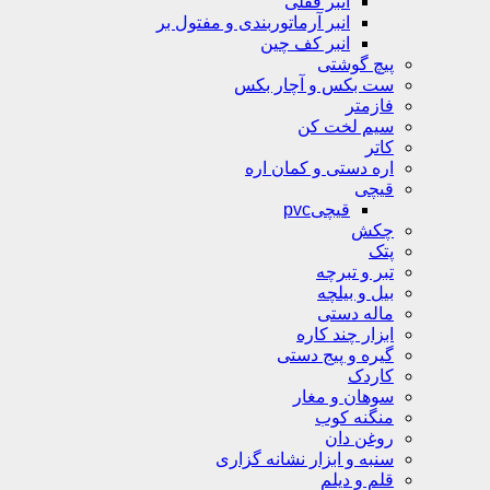
انبر قفلی
انبر آرماتوربندی و مفتول بر
انبر کف چین
پیچ گوشتی
ست بکس و آچار بکس
فازمتر
سیم لخت کن
کاتر
اره دستی و کمان اره
قیچی
قیچیpvc
چکش
پتک
تبر و تبرچه
بیل و بیلچه
ماله دستی
ابزار چند کاره
گیره و پیج دستی
کاردک
سوهان و مغار
منگنه کوب
روغن دان
سنبه و ابزار نشانه گزاری
قلم و دیلم