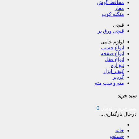
محافظ گوش
مغار
منگنه کوب
قیچی
قیچی ورق بر
لوازم جانبی
انواع چسب
انواع صفحه
انواع قفل
تیغ اره
کیف_ابزار
گردبر
مته و ست مته
سبد خرید
سبد خرید
۰
تومان
0
درحال بارگذاری ...
خانه
جستجو