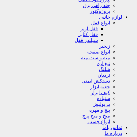
چند راهی برق
پروژوکتور
لوازم جانبی
انواع قفل
قفل آویز
قفل کتابی
سیلندر قفل
زنجیر
انواع صفحه
مته و ست مته
تیغ اره
شلنگ
نردبان
دستکش ایمنی
جعبه ابزار
کیف ابزار
سنباده
پد پولیش
پیچ و مهره
میخ و میخ پرچ
انواع چسب
تماس باما
درباره ما