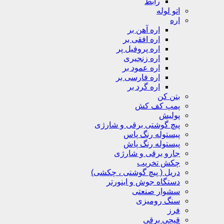
رابط
اتو لوله
اره
اره آهن بر
اره افقی بر
اره پروفیل پر
اره زنجیری
اره عمود بر
اره فارسی بر
اره گرد بر
بتن کن
پمپ کف کش
پولیش
پیچ گوشتی برقی و شارژی
پیستوله رنگ پاس
پیستوله رنگ پاش
جارو برقی و شارژی
چکش تخریب
دریل ( پیچ گوشتی ، چکشی)
دستگاه جوش و اینورتر
سشوار صنعتی
سنگ رومیزی
فرز
قیچی برقی