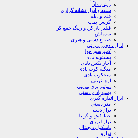
روغن دان
سنبه و ابزار نشانه گزاری
قلم و دیلم
گریس پمپ
فیلتر باز کن و رینگ جمع کن
سمپاش
صنایع دستی و هنری
ابزار بادی و بنزینی
کمپرسور هوا
پیستوله بادی
آچار بکس بادی
منگنه کوب بادی
میخکوب بادی
اره بنزینی
موتور برق بنزینی
پمپ بادی دستی
ابزار اندازه گیری
متر دستی
تراز دستی
خط کش و گونیا
تراز لیزری
باسکول دیجیتال
ترازو