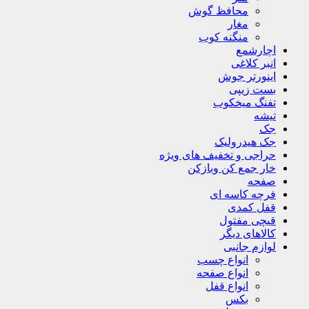
محافظ گوش
مغار
منگنه کوب
اچارشمع
انبر کلاغی
اینورتر جوش
بست زیپی
تفنگ میخکوب
تیشه
جک
جک هیدرولیک
حراجی و تخفیف های ویژه
خار جمع کن وبازکن
صفحه
فرچه کاسه ای
قفل کمدی
قیچی مفتول
کالاهای دیگر
لوازم جانبی
انواع چسب
انواع صفحه
انواع قفل
بکس