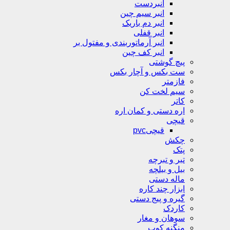
انبردست
انبر سیم چین
انبر دم باریک
انبر قفلی
انبر آرماتوربندی و مفتول بر
انبر کف چین
پیچ گوشتی
ست بکس و آچار بکس
فازمتر
سیم لخت کن
کاتر
اره دستی و کمان اره
قیچی
قیچیpvc
چکش
پتک
تبر و تبرچه
بیل و بیلچه
ماله دستی
ابزار چند کاره
گیره و پیج دستی
کاردک
سوهان و مغار
منگنه کوب