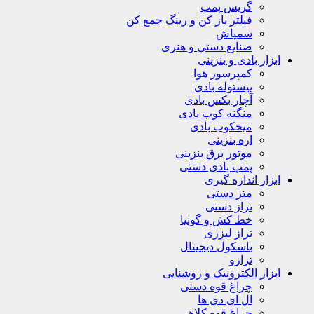
گریس پمپ
فیلتر باز کن و رینگ جمع کن
سمپاش
صنایع دستی و هنری
ابزار بادی و بنزینی
کمپرسور هوا
پیستوله بادی
آچار بکس بادی
منگنه کوب بادی
میخکوب بادی
اره بنزینی
موتور برق بنزینی
پمپ بادی دستی
ابزار اندازه گیری
متر دستی
تراز دستی
خط کش و گونیا
تراز لیزری
باسکول دیجیتال
ترازو
ابزار الکترونیک و روشنایی
چراغ قوه دستی
ال ای دی ها
چراغ قوه کلاهی