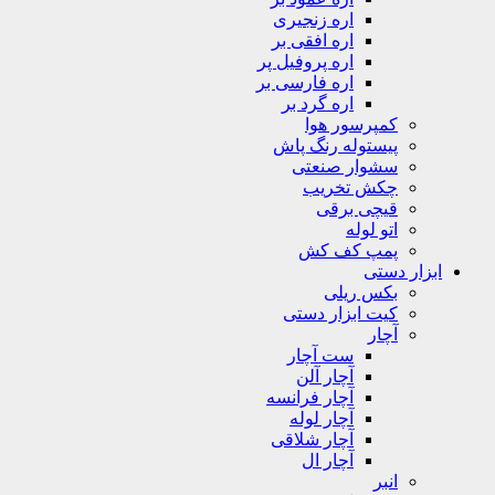
اره زنجیری
اره افقی بر
اره پروفیل پر
اره فارسی بر
اره گرد بر
کمپرسور هوا
پیستوله رنگ پاش
سشوار صنعتی
چکش تخریب
قیچی برقی
اتو لوله
پمپ کف کش
ابزار دستی
بکس ریلی
کیت ابزار دستی
آچار
ست آچار
آچار آلن
آچار فرانسه
آچار لوله
آچار شلاقی
آچار ال
انبر