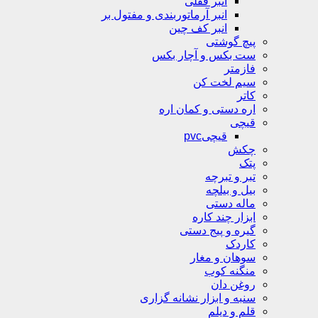
انبر قفلی
انبر آرماتوربندی و مفتول بر
انبر کف چین
پیچ گوشتی
ست بکس و آچار بکس
فازمتر
سیم لخت کن
کاتر
اره دستی و کمان اره
قیچی
قیچیpvc
چکش
پتک
تبر و تبرچه
بیل و بیلچه
ماله دستی
ابزار چند کاره
گیره و پیج دستی
کاردک
سوهان و مغار
منگنه کوب
روغن دان
سنبه و ابزار نشانه گزاری
قلم و دیلم