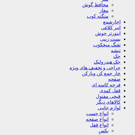
محافظ گوش
مغار
منگنه کوب
اچارشمع
انبر کلاغی
اینورتر جوش
بست زیپی
تفنگ میخکوب
تیشه
جک
جک هیدرولیک
حراجی و تخفیف های ویژه
خار جمع کن وبازکن
صفحه
فرچه کاسه ای
قفل کمدی
قیچی مفتول
کالاهای دیگر
لوازم جانبی
انواع چسب
انواع صفحه
انواع قفل
بکس