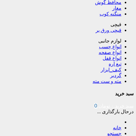
محافظ گوش
مغار
منگنه کوب
قیچی
قیچی ورق بر
لوازم جانبی
انواع چسب
انواع صفحه
انواع قفل
تیغ اره
کیف_ابزار
گردبر
مته و ست مته
سبد خرید
سبد خرید
۰
تومان
0
درحال بارگذاری ...
خانه
جستجو