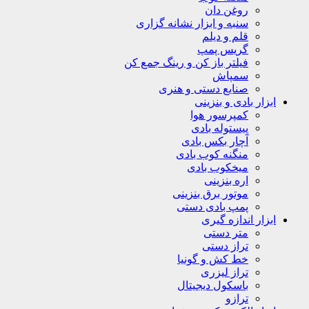
روغن دان
سنبه و ابزار نشانه گزاری
قلم و دیلم
گریس پمپ
فیلتر باز کن و رینگ جمع کن
سمپاش
صنایع دستی و هنری
ابزار بادی و بنزینی
کمپرسور هوا
پیستوله بادی
آچار بکس بادی
منگنه کوب بادی
میخکوب بادی
اره بنزینی
موتور برق بنزینی
پمپ بادی دستی
ابزار اندازه گیری
متر دستی
تراز دستی
خط کش و گونیا
تراز لیزری
باسکول دیجیتال
ترازو