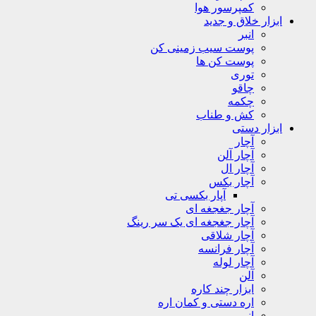
کمپرسور هوا
ابزار خلاق و جدید
انبر
پوست سیب زمینی کن
پوست کن ها
توری
چاقو
چکمه
کش و طناب
ابزار دستی
آچار
آچار آلن
آچار ال
آچار بکس
آپار بکسی تی
آچار جغجغه ای
آچار جغجغه ای یک سر رینگ
آچار شلاقی
آچار فرانسه
آچار لوله
آلن
ابزار چند کاره
اره دستی و کمان اره
انبر