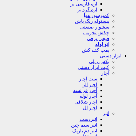
اره فارسی بر
اره گرد بر
کمپرسور هوا
پیستوله رنگ پاش
سشوار صنعتی
چکش تخریب
قیچی برقی
اتو لوله
پمپ کف کش
ابزار دستی
بکس ریلی
کیت ابزار دستی
آچار
ست آچار
آچار آلن
آچار فرانسه
آچار لوله
آچار شلاقی
آچار ال
انبر
انبردست
انبر سیم چین
انبر دم باریک