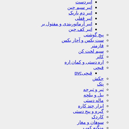
انبردست
انبر سیم چین
انبر دم باریک
انبر قفلی
انبر آرماتوربندی و مفتول بر
انبر کف چین
پیچ گوشتی
ست بکس و آچار بکس
فازمتر
سیم لخت کن
کاتر
اره دستی و کمان اره
قیچی
قیچیpvc
چکش
پتک
تبر و تبرچه
بیل و بیلچه
ماله دستی
ابزار چند کاره
گیره و پیج دستی
کاردک
سوهان و مغار
منگنه کوب