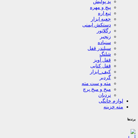
پد پولیش
پیچ و مهره
تیغ اره
جعبه ابزار
دستکش ایمنی
رگلاتور
زنجیر
سنباده
سیلندر قفل
شلنگ
قفل آویز
قفل کتابی
کیف_ابزار
گردبر
مته و ست مته
میخ و میخ پرچ
نردبان
لوازم خانگی
مته خزینه
برندها