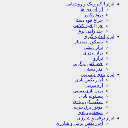
ابزار الکترونیک و روشنایی
ال ای دی ها
پروژوکتور
چراغ قوه دستی
چراغ قوه کلاهی
چند راهی برق
ابزار اندازه گیری
باسکول دیجیتال
تراز دستی
تراز لیزری
ترازو
خط کش و گونیا
متر دستی
ابزار بادی و بنزینی
آچار بکس بادی
اره بنزینی
پمپ بادی دستی
پیستوله بادی
منگنه کوب بادی
موتور برق بنزینی
میخکوب بادی
ابزار برقی و شارژی
آچار بکس برقی و شارژی