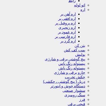
رابط
اتو لوله
اره
اره آهن بر
اره افقی بر
اره پروفیل پر
اره زنجیری
اره عمود بر
اره فارسی بر
اره گرد بر
بتن کن
پمپ کف کش
پولیش
پیچ گوشتی برقی و شارژی
پیستوله رنگ پاس
پیستوله رنگ پاش
جارو برقی و شارژی
چکش تخریب
دریل ( پیچ گوشتی ، چکشی)
دستگاه جوش و اینورتر
سشوار صنعتی
سنگ رومیزی
فرز
قیچی برقی