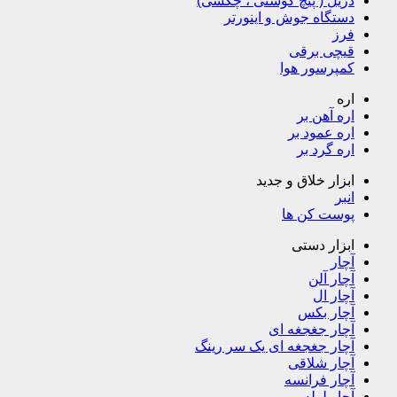
دریل ( پیچ گوشتی ، چکشی)
دستگاه جوش و اینورتر
فرز
قیچی برقی
کمپرسور هوا
اره
اره آهن بر
اره عمود بر
اره گرد بر
ابزار خلاق و جدید
انبر
پوست کن ها
ابزار دستی
آچار
آچار آلن
آچار ال
آچار بکس
آچار جغجغه ای
آچار جغجغه ای یک سر رینگ
آچار شلاقی
آچار فرانسه
آچار لوله