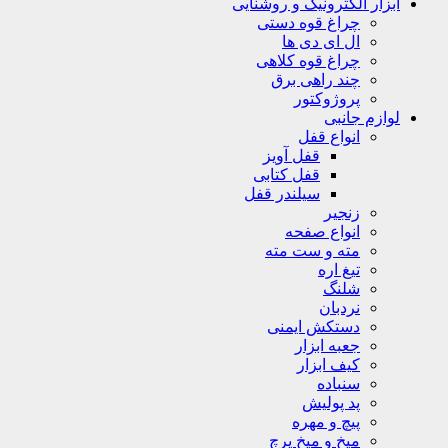
ابزار الکترونیک و روشنایی
چراغ قوه دستی
ال ای دی ها
چراغ قوه کلاهی
چند راهی برق
پروژوکتور
لوازم جانبی
انواع قفل
قفل آویز
قفل کتابی
سیلندر قفل
زنجیر
انواع صفحه
مته و ست مته
تیغ اره
شلنگ
نردبان
دستکش ایمنی
جعبه ابزار
کیف ابزار
سنباده
پد پولیش
پیچ و مهره
میخ و میخ پرچ