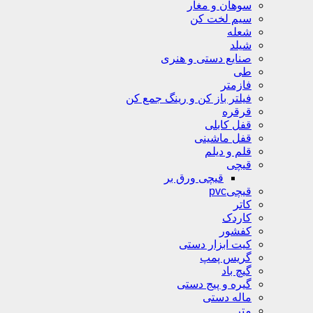
سوهان و مغار
سیم لخت کن
شعله
شیلد
صنایع دستی و هنری
طی
فازمتر
فیلتر باز کن و رینگ جمع کن
قرقره
قفل کابلی
قفل ماشینی
قلم و دیلم
قیچی
قیچی ورق بر
قیچیpvc
کاتر
کاردک
کفشور
کیت ابزار دستی
گریس پمپ
گیچ باد
گیره و پیج دستی
ماله دستی
متر