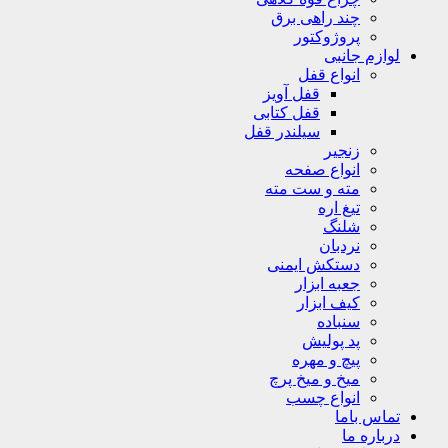
چند راهی برق
پروژوکتور
لوازم جانبی
انواع قفل
قفل آویز
قفل کتابی
سیلندر قفل
زنجیر
انواع صفحه
مته و ست مته
تیغ اره
شلنگ
نردبان
دستکش ایمنی
جعبه ابزار
کیف ابزار
سنباده
پد پولیش
پیچ و مهره
میخ و میخ پرچ
انواع چسب
تماس باما
درباره ما