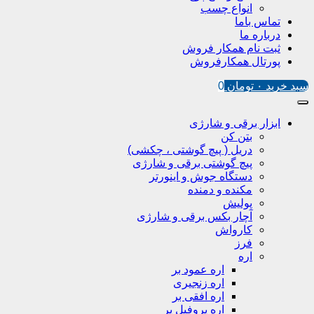
انواع چسب
تماس باما
درباره ما
ثبت نام همکار فروش
پورتال همکارفروش
سبد خرید
۰
تومان
0
ابزار برقی و شارژی
بتن کن
دریل ( پیچ گوشتی ، چکشی)
پیچ گوشتی برقی و شارژی
دستگاه جوش و اینورتر
مکنده و دمنده
پولیش
آچار بکس برقی و شارژی
کارواش
فرز
اره
اره عمود بر
اره زنجیری
اره افقی بر
اره پروفیل پر