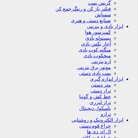
گریس پمپ
فیلتر باز کن و رینگ جمع کن
سمپاش
صنایع دستی و هنری
ابزار بادی و بنزینی
کمپرسور هوا
پیستوله بادی
آچار بکس بادی
منگنه کوب بادی
میخکوب بادی
اره بنزینی
موتور برق بنزینی
پمپ بادی دستی
ابزار اندازه گیری
متر دستی
تراز دستی
خط کش و گونیا
تراز لیزری
باسکول دیجیتال
ترازو
ابزار الکترونیک و روشنایی
چراغ قوه دستی
ال ای دی ها
چراغ قوه کلاهی