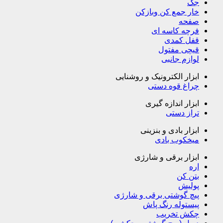
جک
خار جمع کن وبازکن
صفحه
فرچه کاسه ای
قفل کمدی
قیچی مفتول
لوازم جانبی
ابزار الکترونیک و روشنایی
چراغ قوه دستی
ابزار اندازه گیری
تراز دستی
ابزار بادی و بنزینی
میخکوب بادی
ابزار برقی و شارژی
اره
بتن کن
پولیش
پیچ گوشتی برقی و شارژی
پیستوله رنگ پاش
چکش تخریب