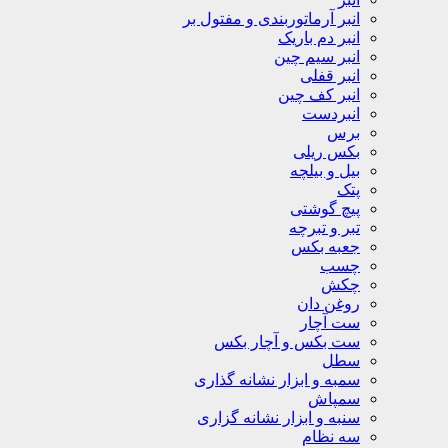
انبر آرماتوربندی و مفتول بر
انبر دم باریک
انبر سیم چین
انبر قفلی
انبر کف چین
انبردست
برس
بکس ریلی
بیل و بیلچه
پتک
پیچ گوشتی
تبر و تبرچه
جعبه بکس
چسب
چکش
روغن دان
ست آچار
ست بکس و آچار بکس
سطل
سمبه و ابزار نشانه گذاری
سمپاش
سنبه و ابزار نشانه گزاری
سه نظام