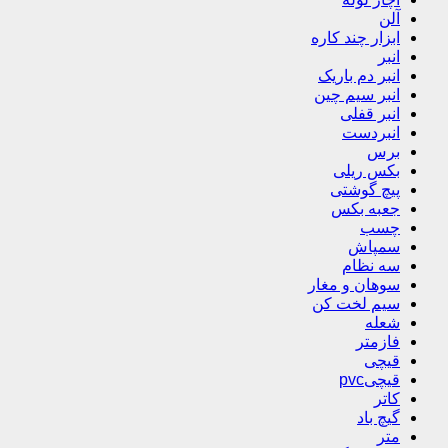
آلن
ابزار چند کاره
انبر
انبر دم باریک
انبر سیم چین
انبر قفلی
انبردست
برس
بکس ریلی
پیچ گوشتی
جعبه بکس
چسب
سمپاش
سه نظام
سوهان و مغار
سیم لخت کن
شعله
فازمتر
قیچی
قیچیpvc
کاتر
گیچ باد
متر