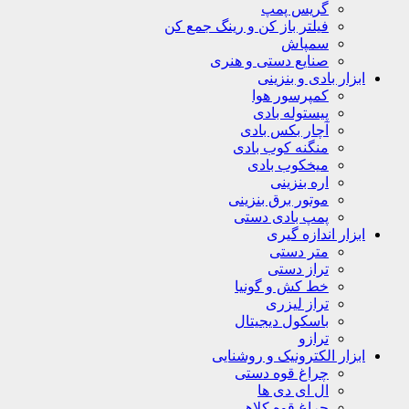
گریس پمپ
فیلتر باز کن و رینگ جمع کن
سمپاش
صنایع دستی و هنری
ابزار بادی و بنزینی
کمپرسور هوا
پیستوله بادی
آچار بکس بادی
منگنه کوب بادی
میخکوب بادی
اره بنزینی
موتور برق بنزینی
پمپ بادی دستی
ابزار اندازه گیری
متر دستی
تراز دستی
خط کش و گونیا
تراز لیزری
باسکول دیجیتال
ترازو
ابزار الکترونیک و روشنایی
چراغ قوه دستی
ال ای دی ها
چراغ قوه کلاهی