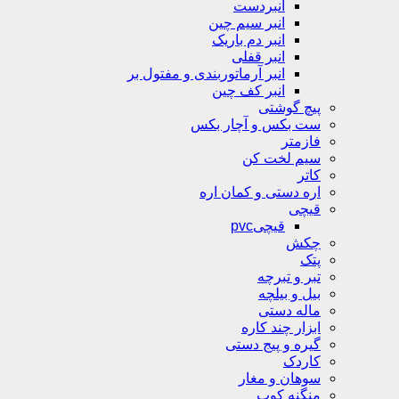
انبردست
انبر سیم چین
انبر دم باریک
انبر قفلی
انبر آرماتوربندی و مفتول بر
انبر کف چین
پیچ گوشتی
ست بکس و آچار بکس
فازمتر
سیم لخت کن
کاتر
اره دستی و کمان اره
قیچی
قیچیpvc
چکش
پتک
تبر و تبرچه
بیل و بیلچه
ماله دستی
ابزار چند کاره
گیره و پیج دستی
کاردک
سوهان و مغار
منگنه کوب