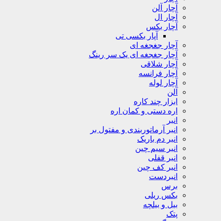
آچار آلن
آچار ال
آچار بکس
آپار بکسی تی
آچار جغجغه ای
آچار جغجغه ای یک سر رینگ
آچار شلاقی
آچار فرانسه
آچار لوله
آلن
ابزار چند کاره
اره دستی و کمان اره
انبر
انبر آرماتوربندی و مفتول بر
انبر دم باریک
انبر سیم چین
انبر قفلی
انبر کف چین
انبردست
برس
بکس ریلی
بیل و بیلچه
پتک