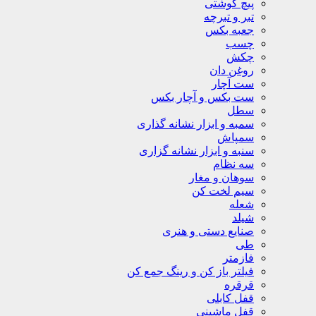
پیچ گوشتی
تبر و تبرچه
جعبه بکس
چسب
چکش
روغن دان
ست آچار
ست بکس و آچار بکس
سطل
سمبه و ابزار نشانه گذاری
سمپاش
سنبه و ابزار نشانه گزاری
سه نظام
سوهان و مغار
سیم لخت کن
شعله
شیلد
صنایع دستی و هنری
طی
فازمتر
فیلتر باز کن و رینگ جمع کن
قرقره
قفل کابلی
قفل ماشینی