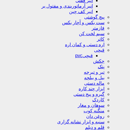
انبر قفلی
انبر آرماتوربندی و مفتول بر
انبر کف چین
پیچ گوشتی
ست بکس و آچار بکس
فازمتر
سیم لخت کن
کاتر
اره دستی و کمان اره
قیچی
قیچیpvc
چکش
پتک
تبر و تبرچه
بیل و بیلچه
ماله دستی
ابزار چند کاره
گیره و پیج دستی
کاردک
سوهان و مغار
منگنه کوب
روغن دان
سنبه و ابزار نشانه گزاری
قلم و دیلم