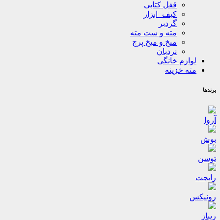
قفل کتابی
کیف_ابزار
گردبر
مته و ست مته
میخ و میخ پرچ
نردبان
لوازم خانگی
مته خزینه
برندها
آروا
بوش
توسن
رایجت
رونیکس
ریباز