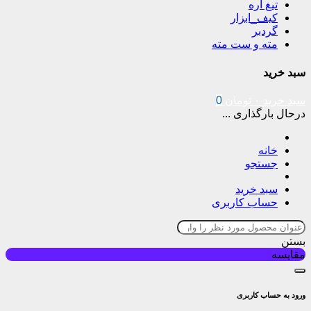
تیغ اره
کیف_ابزار
گردبر
مته و ست مته
سبد خرید
سبد خرید
۰
تومان
0
درحال بارگذاری ...
خانه
جستجو
سبد خرید
حساب کاربری
بستن
مقایسه
ورود به حساب کاربری