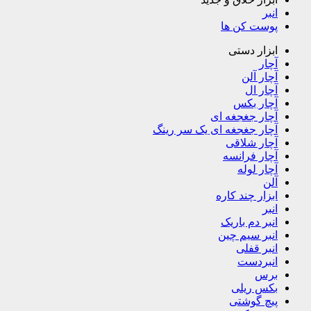
انبر
پوست کن ها
ابزار دستی
آچار
آچار آلن
آچار ال
آچار بکس
آچار جغجغه ای
آچار جغجغه ای یک سر رینگ
آچار شلاقی
آچار فرانسه
آچار لوله
آلن
ابزار چند کاره
انبر
انبر دم باریک
انبر سیم چین
انبر قفلی
انبردست
برس
بکس ریلی
پیچ گوشتی