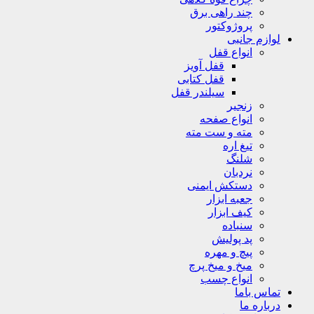
چند راهی برق
پروژوکتور
لوازم جانبی
انواع قفل
قفل آویز
قفل کتابی
سیلندر قفل
زنجیر
انواع صفحه
مته و ست مته
تیغ اره
شلنگ
نردبان
دستکش ایمنی
جعبه ابزار
کیف ابزار
سنباده
پد پولیش
پیچ و مهره
میخ و میخ پرچ
انواع چسب
تماس باما
درباره ما