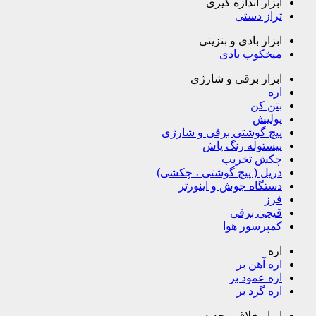
ابزار اندازه گیری
تراز دستی
ابزار بادی و بنزینی
میخکوب بادی
ابزار برقی و شارژی
اره
بتن کن
پولیش
پیچ گوشتی برقی و شارژی
پیستوله رنگ پاش
چکش تخریب
دریل ( پیچ گوشتی ، چکشی)
دستگاه جوش و اینورتر
فرز
قیچی برقی
کمپرسور هوا
اره
اره آهن بر
اره عمود بر
اره گرد بر
ابزار خلاق و جدید