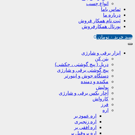
انواع چسب
تماس باما
درباره ما
ثبت نام همکار فروش
پورتال همکارفروش
سبد خرید
۰
تومان
0
ابزار برقی و شارژی
بتن کن
دریل ( پیچ گوشتی ، چکشی)
پیچ گوشتی برقی و شارژی
دستگاه جوش و اینورتر
مکنده و دمنده
پولیش
آچار بکس برقی و شارژی
کارواش
فرز
اره
اره عمود بر
اره زنجیری
اره افقی بر
اره پروفیل پر