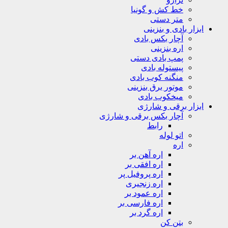
خط کش و گونیا
متر دستی
ابزار بادی و بنزینی
آچار بکس بادی
اره بنزینی
پمپ بادی دستی
پیستوله بادی
منگنه کوب بادی
موتور برق بنزینی
میخکوب بادی
ابزار برقی و شارژی
آچار بکس برقی و شارژی
رابط
اتو لوله
اره
اره آهن بر
اره افقی بر
اره پروفیل پر
اره زنجیری
اره عمود بر
اره فارسی بر
اره گرد بر
بتن کن