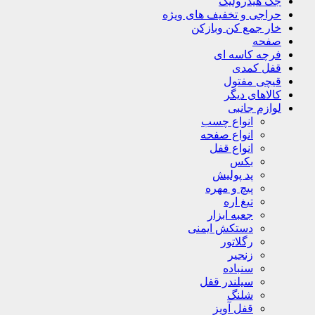
جک هیدرولیک
حراجی و تخفیف های ویژه
خار جمع کن وبازکن
صفحه
فرچه کاسه ای
قفل کمدی
قیچی مفتول
کالاهای دیگر
لوازم جانبی
انواع چسب
انواع صفحه
انواع قفل
بکس
پد پولیش
پیچ و مهره
تیغ اره
جعبه ابزار
دستکش ایمنی
رگلاتور
زنجیر
سنباده
سیلندر قفل
شلنگ
قفل آویز