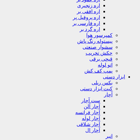
اره زنجیری
اره افقی بر
اره پروفیل پر
اره فارسی بر
اره گرد بر
کمپرسور هوا
پیستوله رنگ پاش
سشوار صنعتی
چکش تخریب
قیچی برقی
اتو لوله
پمپ کف کش
ابزار دستی
بکس ریلی
کیت ابزار دستی
آچار
ست آچار
آچار آلن
آچار فرانسه
آچار لوله
آچار شلاقی
آچار ال
انبر