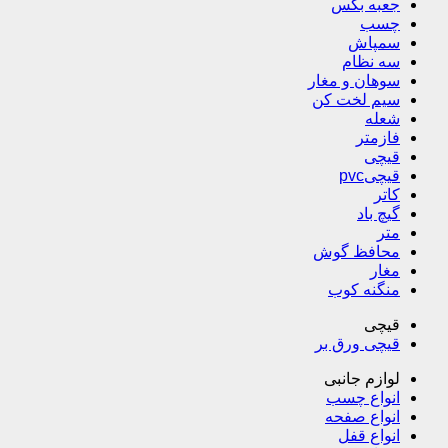
جعبه بکس
چسب
سمپاش
سه نظام
سوهان و مغار
سیم لخت کن
شعله
فازمتر
قیچی
قیچیpvc
کاتر
گیچ باد
متر
محافظ گوش
مغار
منگنه کوب
قیچی
قیچی ورق بر
لوازم جانبی
انواع چسب
انواع صفحه
انواع قفل