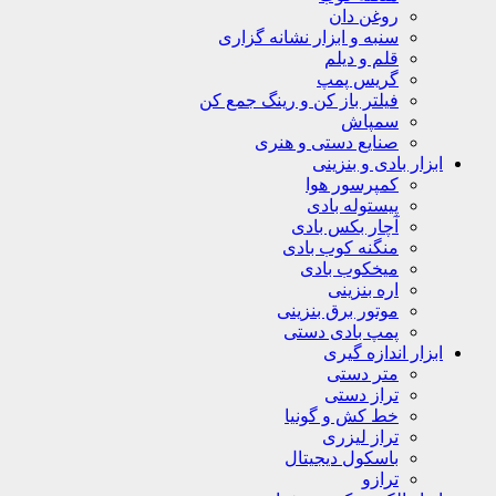
روغن دان
سنبه و ابزار نشانه گزاری
قلم و دیلم
گریس پمپ
فیلتر باز کن و رینگ جمع کن
سمپاش
صنایع دستی و هنری
ابزار بادی و بنزینی
کمپرسور هوا
پیستوله بادی
آچار بکس بادی
منگنه کوب بادی
میخکوب بادی
اره بنزینی
موتور برق بنزینی
پمپ بادی دستی
ابزار اندازه گیری
متر دستی
تراز دستی
خط کش و گونیا
تراز لیزری
باسکول دیجیتال
ترازو