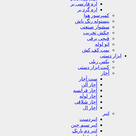
اره فارسی بر
اره گرد بر
کمپرسور هوا
پیستوله رنگ پاش
سشوار صنعتی
چکش تخریب
قیچی برقی
اتو لوله
پمپ کف کش
ابزار دستی
بکس ریلی
کیت ابزار دستی
آچار
ست آچار
آچار آلن
آچار فرانسه
آچار لوله
آچار شلاقی
آچار ال
انبر
انبردست
انبر سیم چین
انبر دم باریک