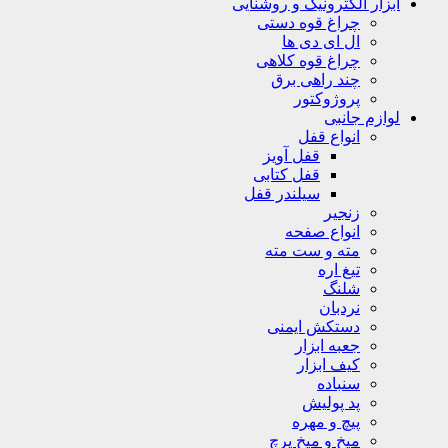
ابزار الکترونیک و روشنایی
چراغ قوه دستی
ال ای دی ها
چراغ قوه کلاهی
چند راهی برق
پروژوکتور
لوازم جانبی
انواع قفل
قفل آویز
قفل کتابی
سیلندر قفل
زنجیر
انواع صفحه
مته و ست مته
تیغ اره
شلنگ
نردبان
دستکش ایمنی
جعبه ابزار
کیف ابزار
سنباده
پد پولیش
پیچ و مهره
میخ و میخ پرچ