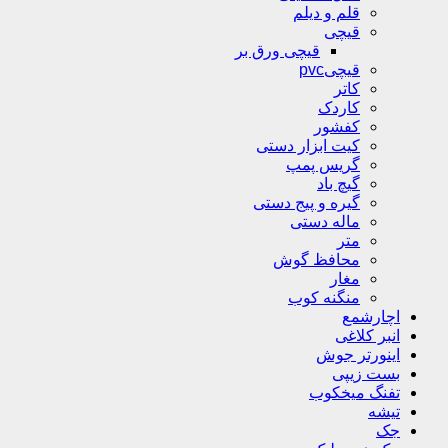
قلم و دیلم
قیچی
قیچی ورق بر
قیچیpvc
کاتر
کاردک
کفشور
کیت ابزار دستی
گریس پمپ
گیچ باد
گیره و پیج دستی
ماله دستی
متر
محافظ گوش
مغار
منگنه کوب
اچارشمع
انبر کلاغی
اینورتر جوش
بست زیپی
تفنگ میخکوب
تیشه
جک