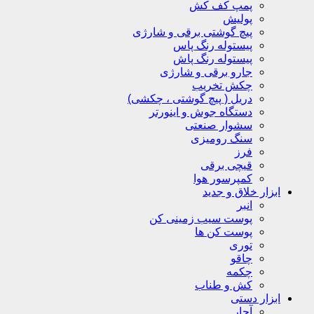
پمپ کف کش
پولیش
پیچ گوشتی برقی و شارژی
پیستوله رنگ پاس
پیستوله رنگ پاش
جارو برقی و شارژی
چکش تخریب
دریل ( پیچ گوشتی ، چکشی)
دستگاه جوش و اینورتر
سشوار صنعتی
سنگ رومیزی
فرز
قیچی برقی
کمپرسور هوا
ابزار خلاق و جدید
انبر
پوست سیب زمینی کن
پوست کن ها
توری
چاقو
چکمه
کش و طناب
ابزار دستی
آچار