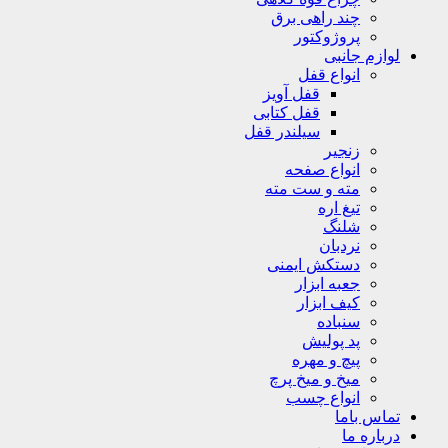
چند راهی برق
پروژوکتور
لوازم جانبی
انواع قفل
قفل آویز
قفل کتابی
سیلندر قفل
زنجیر
انواع صفحه
مته و ست مته
تیغ اره
شلنگ
نردبان
دستکش ایمنی
جعبه ابزار
کیف ابزار
سنباده
پد پولیش
پیچ و مهره
میخ و میخ پرچ
انواع چسب
تماس باما
درباره ما