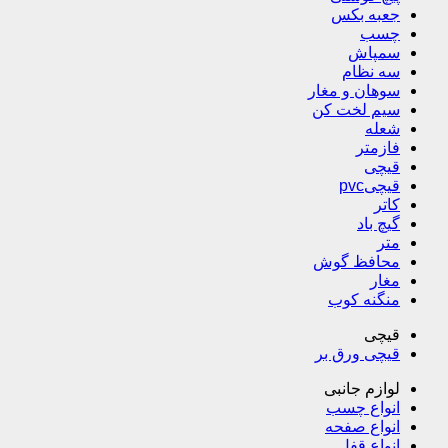
جعبه بکس
چسب
سمپاش
سه نظام
سوهان و مغار
سیم لخت کن
شعله
فازمتر
قیچی
قیچیpvc
کاتر
گیچ باد
متر
محافظ گوش
مغار
منگنه کوب
قیچی
قیچی ورق بر
لوازم جانبی
انواع چسب
انواع صفحه
انواع قفل