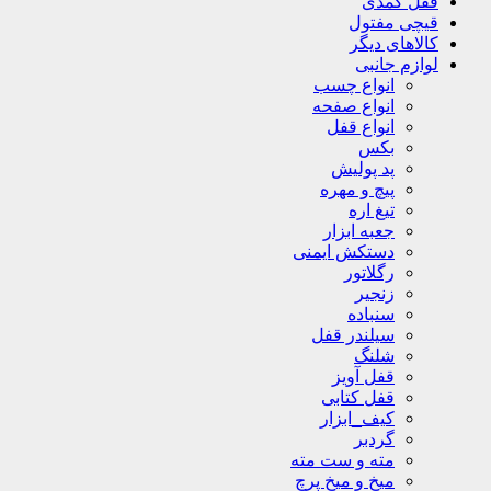
قفل کمدی
قیچی مفتول
کالاهای دیگر
لوازم جانبی
انواع چسب
انواع صفحه
انواع قفل
بکس
پد پولیش
پیچ و مهره
تیغ اره
جعبه ابزار
دستکش ایمنی
رگلاتور
زنجیر
سنباده
سیلندر قفل
شلنگ
قفل آویز
قفل کتابی
کیف_ابزار
گردبر
مته و ست مته
میخ و میخ پرچ