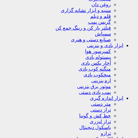
روغن دان
سنبه و ابزار نشانه گزاری
قلم و دیلم
گریس پمپ
فیلتر باز کن و رینگ جمع کن
سمپاش
صنایع دستی و هنری
ابزار بادی و بنزینی
کمپرسور هوا
پیستوله بادی
آچار بکس بادی
منگنه کوب بادی
میخکوب بادی
اره بنزینی
موتور برق بنزینی
پمپ بادی دستی
ابزار اندازه گیری
متر دستی
تراز دستی
خط کش و گونیا
تراز لیزری
باسکول دیجیتال
ترازو