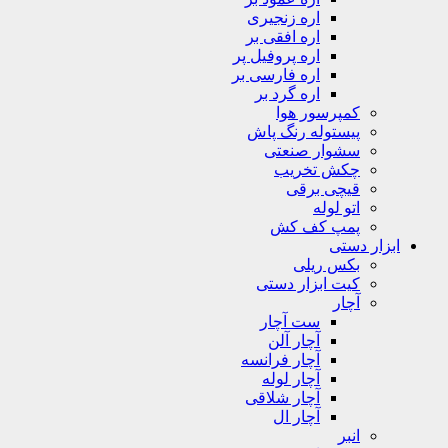
اره زنجیری
اره افقی بر
اره پروفیل پر
اره فارسی بر
اره گرد بر
کمپرسور هوا
پیستوله رنگ پاش
سشوار صنعتی
چکش تخریب
قیچی برقی
اتو لوله
پمپ کف کش
ابزار دستی
بکس ریلی
کیت ابزار دستی
آچار
ست آچار
آچار آلن
آچار فرانسه
آچار لوله
آچار شلاقی
آچار ال
انبر