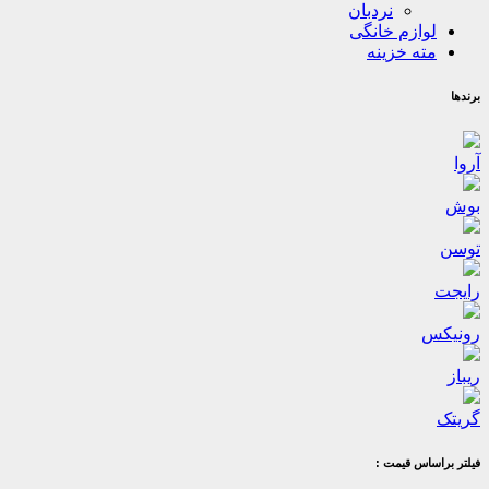
نردبان
لوازم خانگی
مته خزینه
برندها
آروا
بوش
توسن
رایجت
رونیکس
ریباز
گریتک
فیلتر براساس قیمت :