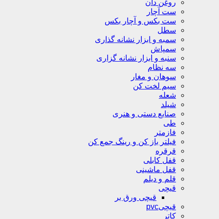
روغن دان
ست آچار
ست بکس و آچار بکس
سطل
سمبه و ابزار نشانه گذاری
سمپاش
سنبه و ابزار نشانه گزاری
سه نظام
سوهان و مغار
سیم لخت کن
شعله
شیلد
صنایع دستی و هنری
طی
فازمتر
فیلتر باز کن و رینگ جمع کن
قرقره
قفل کابلی
قفل ماشینی
قلم و دیلم
قیچی
قیچی ورق بر
قیچیpvc
کاتر