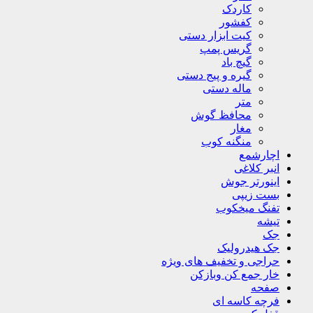
کاردک
کفشور
کیت ابزار دستی
گریس پمپ
گیچ باد
گیره و پیج دستی
ماله دستی
متر
محافظ گوش
مغار
منگنه کوب
اچارشمع
انبر کلاغی
اینورتر جوش
بست زیپی
تفنگ میخکوب
تیشه
جک
جک هیدرولیک
حراجی و تخفیف های ویژه
خار جمع کن وبازکن
صفحه
فرچه کاسه ای