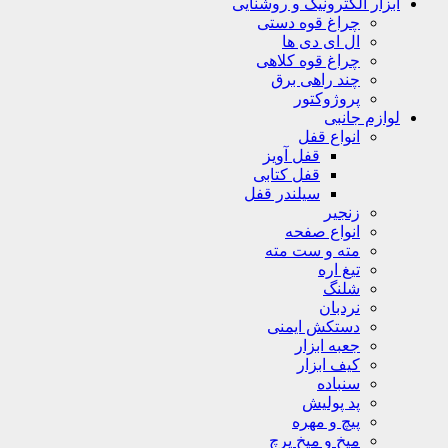
ابزار الکترونیک و روشنایی
چراغ قوه دستی
ال ای دی ها
چراغ قوه کلاهی
چند راهی برق
پروژوکتور
لوازم جانبی
انواع قفل
قفل آویز
قفل کتابی
سیلندر قفل
زنجیر
انواع صفحه
مته و ست مته
تیغ اره
شلنگ
نردبان
دستکش ایمنی
جعبه ابزار
کیف ابزار
سنباده
پد پولیش
پیچ و مهره
میخ و میخ پرچ