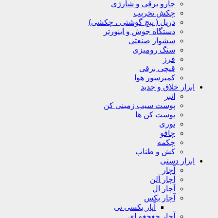
جارو برقی و شارژی
چکش تخریب
دریل ( پیچ گوشتی ، چکشی)
دستگاه جوش و اینورتر
سشوار صنعتی
سنگ رومیزی
فرز
قیچی برقی
کمپرسور هوا
ابزار خلاق و جدید
انبر
پوست سیب زمینی کن
پوست کن ها
توری
چاقو
چکمه
کش و طناب
ابزار دستی
آچار
آچار آلن
آچار ال
آچار بکس
آپار بکسی تی
آچار جغجغه ای