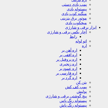
پمپ بادی دستی
پیستوله بادی
منگنه کوب بادی
موتور برق بنزینی
میخکوب بادی
ابزار برقی و شارژی
آچار بکس برقی و شارژی
رابط
اتو لوله
اره
اره آهن بر
اره افقی بر
اره پروفیل پر
اره زنجیری
اره عمود بر
اره فارسی بر
اره گرد بر
بتن کن
پمپ کف کش
پولیش
پیچ گوشتی برقی و شارژی
پیستوله رنگ پاس
پیستوله رنگ پاش