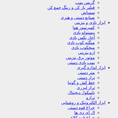
گریس پمپ
فیلتر باز کن و رینگ جمع کن
سمپاش
صنایع دستی و هنری
ابزار بادی و بنزینی
کمپرسور هوا
پیستوله بادی
آچار بکس بادی
منگنه کوب بادی
میخکوب بادی
اره بنزینی
موتور برق بنزینی
پمپ بادی دستی
ابزار اندازه گیری
متر دستی
تراز دستی
خط کش و گونیا
تراز لیزری
باسکول دیجیتال
ترازو
ابزار الکترونیک و روشنایی
چراغ قوه دستی
ال ای دی ها
چراغ قوه کلاهی