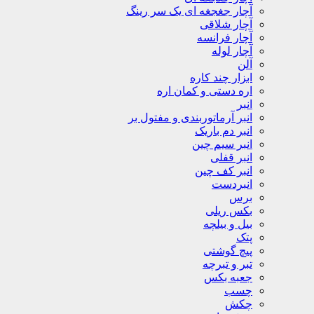
آچار جغجغه ای یک سر رینگ
آچار شلاقی
آچار فرانسه
آچار لوله
آلن
ابزار چند کاره
اره دستی و کمان اره
انبر
انبر آرماتوربندی و مفتول بر
انبر دم باریک
انبر سیم چین
انبر قفلی
انبر کف چین
انبردست
برس
بکس ریلی
بیل و بیلچه
پتک
پیچ گوشتی
تبر و تبرچه
جعبه بکس
چسب
چکش