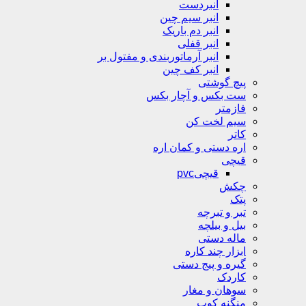
انبردست
انبر سیم چین
انبر دم باریک
انبر قفلی
انبر آرماتوربندی و مفتول بر
انبر کف چین
پیچ گوشتی
ست بکس و آچار بکس
فازمتر
سیم لخت کن
کاتر
اره دستی و کمان اره
قیچی
قیچیpvc
چکش
پتک
تبر و تبرچه
بیل و بیلچه
ماله دستی
ابزار چند کاره
گیره و پیج دستی
کاردک
سوهان و مغار
منگنه کوب