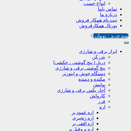
انواع چسب
تماس باما
درباره ما
ثبت نام همکار فروش
پورتال همکارفروش
سبد خرید
۰
تومان
0
ابزار برقی و شارژی
بتن کن
دریل ( پیچ گوشتی ، چکشی)
پیچ گوشتی برقی و شارژی
دستگاه جوش و اینورتر
مکنده و دمنده
پولیش
آچار بکس برقی و شارژی
کارواش
فرز
اره
اره عمود بر
اره زنجیری
اره افقی بر
اره پروفیل پر