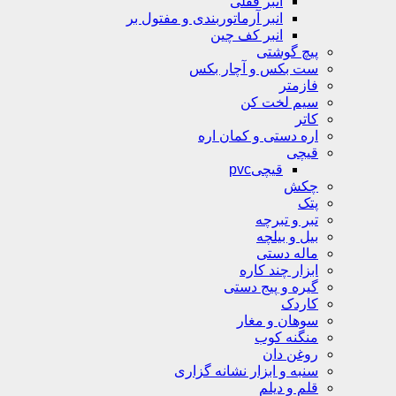
انبر قفلی
انبر آرماتوربندی و مفتول بر
انبر کف چین
پیچ گوشتی
ست بکس و آچار بکس
فازمتر
سیم لخت کن
کاتر
اره دستی و کمان اره
قیچی
قیچیpvc
چکش
پتک
تبر و تبرچه
بیل و بیلچه
ماله دستی
ابزار چند کاره
گیره و پیج دستی
کاردک
سوهان و مغار
منگنه کوب
روغن دان
سنبه و ابزار نشانه گزاری
قلم و دیلم