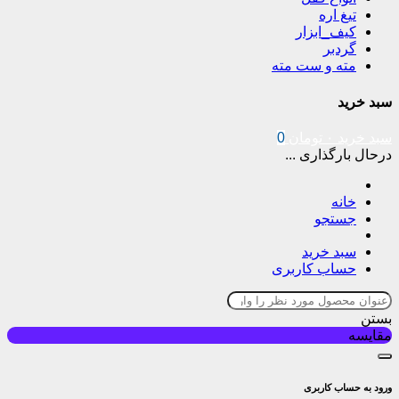
تیغ اره
کیف_ابزار
گردبر
مته و ست مته
سبد خرید
سبد خرید
۰
تومان
0
درحال بارگذاری ...
خانه
جستجو
سبد خرید
حساب کاربری
بستن
مقایسه
ورود به حساب کاربری