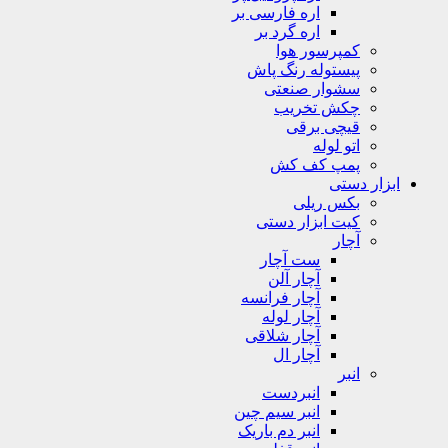
اره فارسی بر
اره گرد بر
کمپرسور هوا
پیستوله رنگ پاش
سشوار صنعتی
چکش تخریب
قیچی برقی
اتو لوله
پمپ کف کش
ابزار دستی
بکس ریلی
کیت ابزار دستی
آچار
ست آچار
آچار آلن
آچار فرانسه
آچار لوله
آچار شلاقی
آچار ال
انبر
انبردست
انبر سیم چین
انبر دم باریک