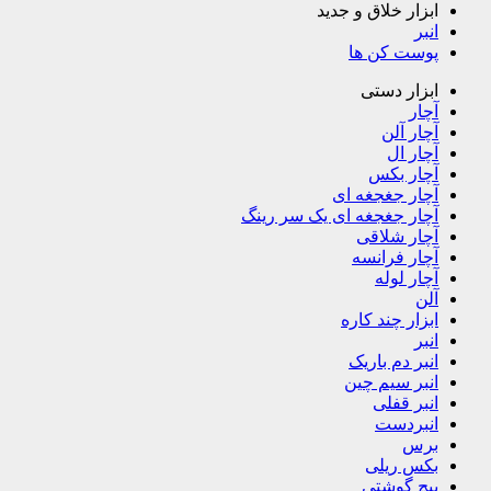
ابزار خلاق و جدید
انبر
پوست کن ها
ابزار دستی
آچار
آچار آلن
آچار ال
آچار بکس
آچار جغجغه ای
آچار جغجغه ای یک سر رینگ
آچار شلاقی
آچار فرانسه
آچار لوله
آلن
ابزار چند کاره
انبر
انبر دم باریک
انبر سیم چین
انبر قفلی
انبردست
برس
بکس ریلی
پیچ گوشتی