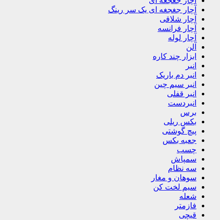
آچار جغجغه ای
آچار جغجغه ای یک سر رینگ
آچار شلاقی
آچار فرانسه
آچار لوله
آلن
ابزار چند کاره
انبر
انبر دم باریک
انبر سیم چین
انبر قفلی
انبردست
برس
بکس ریلی
پیچ گوشتی
جعبه بکس
چسب
سمپاش
سه نظام
سوهان و مغار
سیم لخت کن
شعله
فازمتر
قیچی