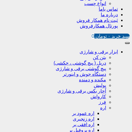
انواع چسب
تماس باما
درباره ما
ثبت نام همکار فروش
پورتال همکارفروش
سبد خرید
۰
تومان
0
ابزار برقی و شارژی
بتن کن
دریل ( پیچ گوشتی ، چکشی)
پیچ گوشتی برقی و شارژی
دستگاه جوش و اینورتر
مکنده و دمنده
پولیش
آچار بکس برقی و شارژی
کارواش
فرز
اره
اره عمود بر
اره زنجیری
اره افقی بر
اره پروفیل پر