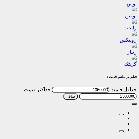
بوش
توسن
رایجت
رونیکس
ریباز
گریتک
فیلتر براساس قیمت :
حداقل قیمت
حداكثر قيمت
صافی