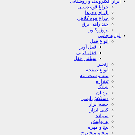
ابزار الکترونیک و روشنایی
چراغ قوه دستی
ال ای دی ها
چراغ قوه کلاهی
چند راهی برق
پروژوکتور
لوازم جانبی
انواع قفل
قفل آویز
قفل کتابی
سیلندر قفل
زنجیر
انواع صفحه
مته و ست مته
تیغ اره
شلنگ
نردبان
دستکش ایمنی
جعبه ابزار
کیف ابزار
سنباده
پد پولیش
پیچ و مهره
میخ و میخ پرچ