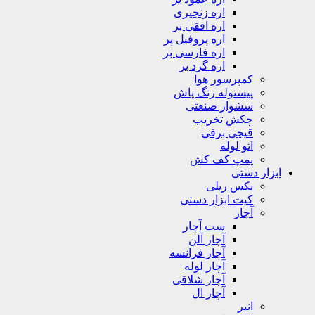
اره زنجیری
اره افقی بر
اره پروفیل پر
اره فارسی بر
اره گرد بر
کمپرسور هوا
پیستوله رنگ پاش
سشوار صنعتی
چکش تخریب
قیچی برقی
اتو لوله
پمپ کف کش
ابزار دستی
بکس ریلی
کیت ابزار دستی
آچار
ست آچار
آچار آلن
آچار فرانسه
آچار لوله
آچار شلاقی
آچار ال
انبر