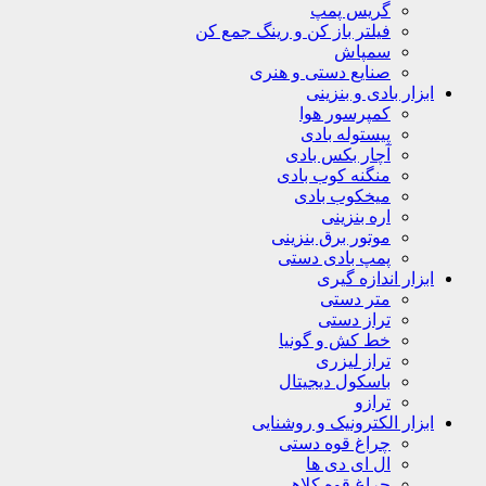
گریس پمپ
فیلتر باز کن و رینگ جمع کن
سمپاش
صنایع دستی و هنری
ابزار بادی و بنزینی
کمپرسور هوا
پیستوله بادی
آچار بکس بادی
منگنه کوب بادی
میخکوب بادی
اره بنزینی
موتور برق بنزینی
پمپ بادی دستی
ابزار اندازه گیری
متر دستی
تراز دستی
خط کش و گونیا
تراز لیزری
باسکول دیجیتال
ترازو
ابزار الکترونیک و روشنایی
چراغ قوه دستی
ال ای دی ها
چراغ قوه کلاهی