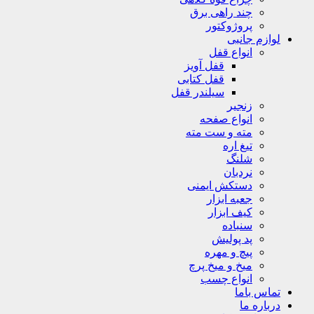
چند راهی برق
پروژوکتور
لوازم جانبی
انواع قفل
قفل آویز
قفل کتابی
سیلندر قفل
زنجیر
انواع صفحه
مته و ست مته
تیغ اره
شلنگ
نردبان
دستکش ایمنی
جعبه ابزار
کیف ابزار
سنباده
پد پولیش
پیچ و مهره
میخ و میخ پرچ
انواع چسب
تماس باما
درباره ما