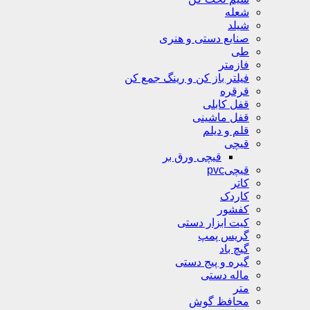
شعله
شیلد
صنایع دستی و هنری
طی
فازمتر
فیلتر باز کن و رینگ جمع کن
قرقره
قفل کابلی
قفل ماشینی
قلم و دیلم
قیچی
قیچی ورق بر
قیچیpvc
کاتر
کاردک
کفشور
کیت ابزار دستی
گریس پمپ
گیچ باد
گیره و پیج دستی
ماله دستی
متر
محافظ گوش