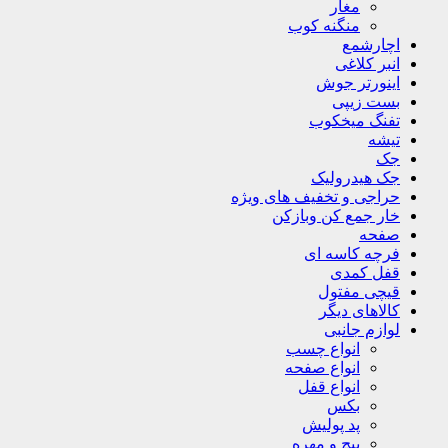
مغار
منگنه کوب
اچارشمع
انبر کلاغی
اینورتر جوش
بست زیپی
تفنگ میخکوب
تیشه
جک
جک هیدرولیک
حراجی و تخفیف های ویژه
خار جمع کن وبازکن
صفحه
فرچه کاسه ای
قفل کمدی
قیچی مفتول
کالاهای دیگر
لوازم جانبی
انواع چسب
انواع صفحه
انواع قفل
بکس
پد پولیش
پیچ و مهره