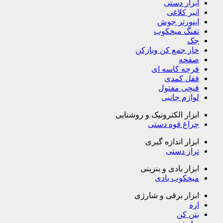
ابزار دستی
انبر کلاغی
اینورتر جوش
تفنگ میخکوب
جک
خار جمع کن وبازکن
صفحه
فرچه کاسه ای
قفل کمدی
قیچی مفتول
لوازم جانبی
ابزار الکترونیک و روشنایی
چراغ قوه دستی
ابزار اندازه گیری
تراز دستی
ابزار بادی و بنزینی
میخکوب بادی
ابزار برقی و شارژی
اره
بتن کن