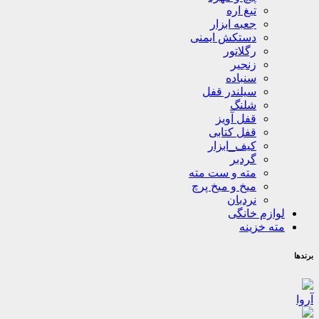
تیغ اره
جعبه ابزار
دستکش ایمنی
رگلاتور
زنجیر
سنباده
سیلندر قفل
شلنگ
قفل آویز
قفل کتابی
کیف_ابزار
گردبر
مته و ست مته
میخ و میخ پرچ
نردبان
لوازم خانگی
مته خزینه
برندها
آروا