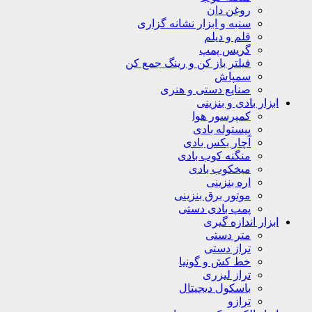
روغن دان
سنبه و ابزار نشانه گزاری
قلم و دیلم
گریس پمپ
فیلتر باز کن و رینگ جمع کن
سمپاش
صنایع دستی و هنری
ابزار بادی و بنزینی
کمپرسور هوا
پیستوله بادی
آچار بکس بادی
منگنه کوب بادی
میخکوب بادی
اره بنزینی
موتور برق بنزینی
پمپ بادی دستی
ابزار اندازه گیری
متر دستی
تراز دستی
خط کش و گونیا
تراز لیزری
باسکول دیجیتال
ترازو