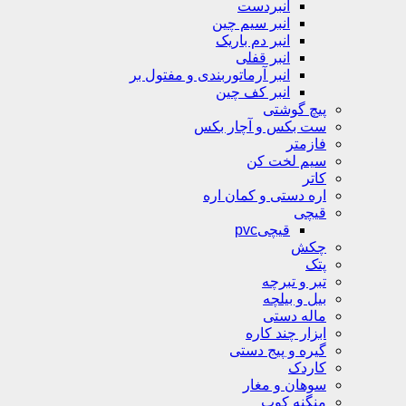
انبردست
انبر سیم چین
انبر دم باریک
انبر قفلی
انبر آرماتوربندی و مفتول بر
انبر کف چین
پیچ گوشتی
ست بکس و آچار بکس
فازمتر
سیم لخت کن
کاتر
اره دستی و کمان اره
قیچی
قیچیpvc
چکش
پتک
تبر و تبرچه
بیل و بیلچه
ماله دستی
ابزار چند کاره
گیره و پیج دستی
کاردک
سوهان و مغار
منگنه کوب