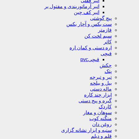
انبر قفلی
انبر آرماتوربندی و مفتول بر
انبر کف چین
پیچ گوشتی
ست بکس و آچار بکس
فازمتر
سیم لخت کن
کاتر
اره دستی و کمان اره
قیچی
قیچیpvc
چکش
پتک
تبر و تبرچه
بیل و بیلچه
ماله دستی
ابزار چند کاره
گیره و پیج دستی
کاردک
سوهان و مغار
منگنه کوب
روغن دان
سنبه و ابزار نشانه گزاری
قلم و دیلم