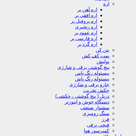
اره
اره آهن بر
اره افقی بر
اره پروفیل پر
اره زنجیری
اره عمود بر
اره فارسی بر
اره گرد بر
بتن کن
پمپ کف کش
پولیش
پیچ گوشتی برقی و شارژی
پیستوله رنگ پاس
پیستوله رنگ پاش
جارو برقی و شارژی
چکش تخریب
دریل ( پیچ گوشتی ، چکشی)
دستگاه جوش و اینورتر
سشوار صنعتی
سنگ رومیزی
فرز
قیچی برقی
کمپرسور هوا