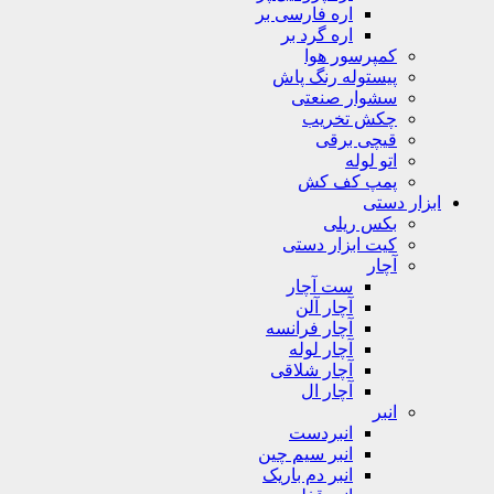
اره فارسی بر
اره گرد بر
کمپرسور هوا
پیستوله رنگ پاش
سشوار صنعتی
چکش تخریب
قیچی برقی
اتو لوله
پمپ کف کش
ابزار دستی
بکس ریلی
کیت ابزار دستی
آچار
ست آچار
آچار آلن
آچار فرانسه
آچار لوله
آچار شلاقی
آچار ال
انبر
انبردست
انبر سیم چین
انبر دم باریک