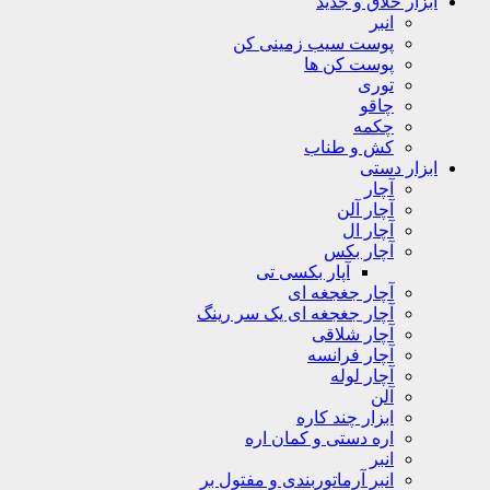
ابزار خلاق و جدید
انبر
پوست سیب زمینی کن
پوست کن ها
توری
چاقو
چکمه
کش و طناب
ابزار دستی
آچار
آچار آلن
آچار ال
آچار بکس
آپار بکسی تی
آچار جغجغه ای
آچار جغجغه ای یک سر رینگ
آچار شلاقی
آچار فرانسه
آچار لوله
آلن
ابزار چند کاره
اره دستی و کمان اره
انبر
انبر آرماتوربندی و مفتول بر