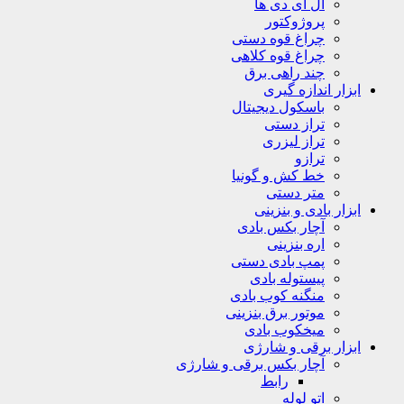
ال ای دی ها
پروژوکتور
چراغ قوه دستی
چراغ قوه کلاهی
چند راهی برق
ابزار اندازه گیری
باسکول دیجیتال
تراز دستی
تراز لیزری
ترازو
خط کش و گونیا
متر دستی
ابزار بادی و بنزینی
آچار بکس بادی
اره بنزینی
پمپ بادی دستی
پیستوله بادی
منگنه کوب بادی
موتور برق بنزینی
میخکوب بادی
ابزار برقی و شارژی
آچار بکس برقی و شارژی
رابط
اتو لوله