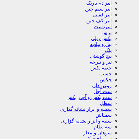
انبر دم باریک
انبر سیم چین
انبر قفلی
انبر کف چین
انبردست
برس
بکس ریلی
بیل و بیلچه
پتک
پیچ گوشتی
تبر و تبرچه
جعبه بکس
چسب
چکش
روغن دان
ست آچار
ست بکس و آچار بکس
سطل
سمبه و ابزار نشانه گذاری
سمپاش
سنبه و ابزار نشانه گزاری
سه نظام
سوهان و مغار
سیم لخت کن