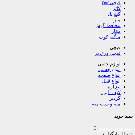
قیچیpvc
کاتر
گیچ باد
متر
محافظ گوش
مغار
منگنه کوب
قیچی
قیچی ورق بر
لوازم جانبی
انواع چسب
انواع صفحه
انواع قفل
تیغ اره
کیف_ابزار
گردبر
مته و ست مته
سبد خرید
سبد خرید
۰
تومان
0
درحال بارگذاری ...