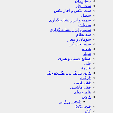
روغن دان
ست آچار
ست بکس و آچار بکس
سطل
سمبه و ابزار نشانه گذاری
سمپاش
سنبه و ابزار نشانه گزاری
سه نظام
سوهان و مغار
سیم لخت کن
شعله
شیلد
صنایع دستی و هنری
طی
فازمتر
فیلتر باز کن و رینگ جمع کن
قرقره
قفل کابلی
قفل ماشینی
قلم و دیلم
قیچی
قیچی ورق بر
قیچیpvc
کاتر