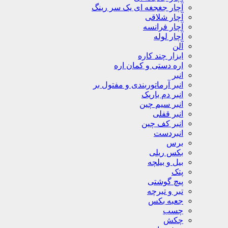
آچار جغجغه ای یک سر رینگ
آچار شلاقی
آچار فرانسه
آچار لوله
آلن
ابزار چند کاره
اره دستی و کمان اره
انبر
انبر آرماتوربندی و مفتول بر
انبر دم باریک
انبر سیم چین
انبر قفلی
انبر کف چین
انبردست
برس
بکس ریلی
بیل و بیلچه
پتک
پیچ گوشتی
تبر و تبرچه
جعبه بکس
چسب
چکش