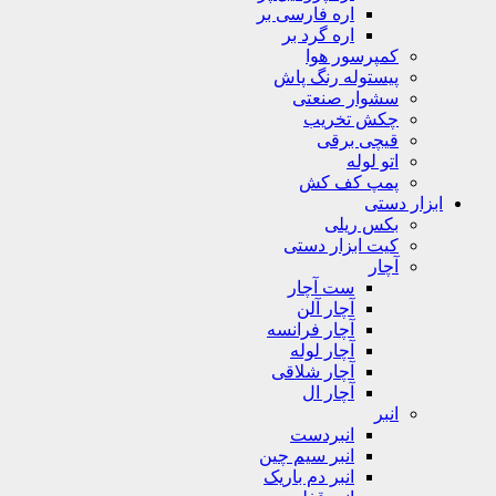
اره فارسی بر
اره گرد بر
کمپرسور هوا
پیستوله رنگ پاش
سشوار صنعتی
چکش تخریب
قیچی برقی
اتو لوله
پمپ کف کش
ابزار دستی
بکس ریلی
کیت ابزار دستی
آچار
ست آچار
آچار آلن
آچار فرانسه
آچار لوله
آچار شلاقی
آچار ال
انبر
انبردست
انبر سیم چین
انبر دم باریک