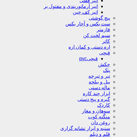
انبر قفلی
انبر آرماتوربندی و مفتول بر
انبر کف چین
پیچ گوشتی
ست بکس و آچار بکس
فازمتر
سیم لخت کن
کاتر
اره دستی و کمان اره
قیچی
قیچیpvc
چکش
پتک
تبر و تبرچه
بیل و بیلچه
ماله دستی
ابزار چند کاره
گیره و پیج دستی
کاردک
سوهان و مغار
منگنه کوب
روغن دان
سنبه و ابزار نشانه گزاری
قلم و دیلم