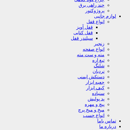
چند راهی برق
پروژوکتور
لوازم جانبی
انواع قفل
قفل آویز
قفل کتابی
سیلندر قفل
زنجیر
انواع صفحه
مته و ست مته
تیغ اره
شلنگ
نردبان
دستکش ایمنی
جعبه ابزار
کیف ابزار
سنباده
پد پولیش
پیچ و مهره
میخ و میخ پرچ
انواع چسب
تماس باما
درباره ما