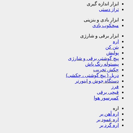
ابزار اندازه گیری
تراز دستی
ابزار بادی و بنزینی
میخکوب بادی
ابزار برقی و شارژی
اره
بتن کن
پولیش
پیچ گوشتی برقی و شارژی
پیستوله رنگ پاش
چکش تخریب
دریل ( پیچ گوشتی ، چکشی)
دستگاه جوش و اینورتر
فرز
قیچی برقی
کمپرسور هوا
اره
اره آهن بر
اره عمود بر
اره گرد بر