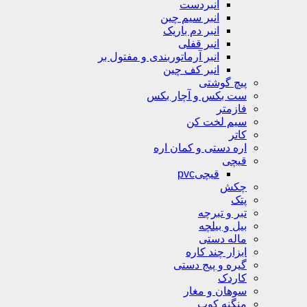
انبردست
انبر سیم چین
انبر دم باریک
انبر قفلی
انبر آرماتوربندی و مفتول بر
انبر کف چین
پیچ گوشتی
ست بکس و آچار بکس
فازمتر
سیم لخت کن
کاتر
اره دستی و کمان اره
قیچی
قیچیpvc
چکش
پتک
تبر و تبرچه
بیل و بیلچه
ماله دستی
ابزار چند کاره
گیره و پیج دستی
کاردک
سوهان و مغار
منگنه کوب