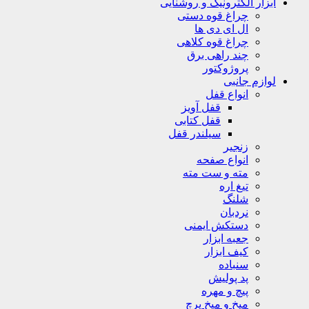
ابزار الکترونیک و روشنایی
چراغ قوه دستی
ال ای دی ها
چراغ قوه کلاهی
چند راهی برق
پروژوکتور
لوازم جانبی
انواع قفل
قفل آویز
قفل کتابی
سیلندر قفل
زنجیر
انواع صفحه
مته و ست مته
تیغ اره
شلنگ
نردبان
دستکش ایمنی
جعبه ابزار
کیف ابزار
سنباده
پد پولیش
پیچ و مهره
میخ و میخ پرچ