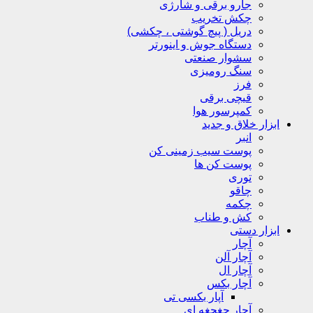
جارو برقی و شارژی
چکش تخریب
دریل ( پیچ گوشتی ، چکشی)
دستگاه جوش و اینورتر
سشوار صنعتی
سنگ رومیزی
فرز
قیچی برقی
کمپرسور هوا
ابزار خلاق و جدید
انبر
پوست سیب زمینی کن
پوست کن ها
توری
چاقو
چکمه
کش و طناب
ابزار دستی
آچار
آچار آلن
آچار ال
آچار بکس
آپار بکسی تی
آچار جغجغه ای