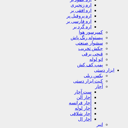
اره زنجیری
اره افقی بر
اره پروفیل پر
اره فارسی بر
اره گرد بر
کمپرسور هوا
پیستوله رنگ پاش
سشوار صنعتی
چکش تخریب
قیچی برقی
اتو لوله
پمپ کف کش
ابزار دستی
بکس ریلی
کیت ابزار دستی
آچار
ست آچار
آچار آلن
آچار فرانسه
آچار لوله
آچار شلاقی
آچار ال
انبر