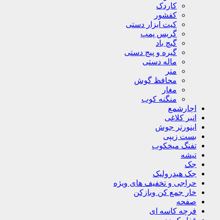
کاردک
کفشور
کیت ابزار دستی
گریس پمپ
گیچ باد
گیره و پیج دستی
ماله دستی
متر
محافظ گوش
مغار
منگنه کوب
اچارشمع
انبر کلاغی
اینورتر جوش
بست زیپی
تفنگ میخکوب
تیشه
جک
جک هیدرولیک
حراجی و تخفیف های ویژه
خار جمع کن وبازکن
صفحه
فرچه کاسه ای