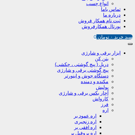
انواع چسب
تماس باما
درباره ما
ثبت نام همکار فروش
پورتال همکارفروش
سبد خرید
۰
تومان
0
ابزار برقی و شارژی
بتن کن
دریل ( پیچ گوشتی ، چکشی)
پیچ گوشتی برقی و شارژی
دستگاه جوش و اینورتر
مکنده و دمنده
پولیش
آچار بکس برقی و شارژی
کارواش
فرز
اره
اره عمود بر
اره زنجیری
اره افقی بر
اره پروفیل پر