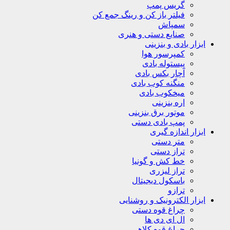
گریس پمپ
فیلتر باز کن و رینگ جمع کن
سمپاش
صنایع دستی و هنری
ابزار بادی و بنزینی
کمپرسور هوا
پیستوله بادی
آچار بکس بادی
منگنه کوب بادی
میخکوب بادی
اره بنزینی
موتور برق بنزینی
پمپ بادی دستی
ابزار اندازه گیری
متر دستی
تراز دستی
خط کش و گونیا
تراز لیزری
باسکول دیجیتال
ترازو
ابزار الکترونیک و روشنایی
چراغ قوه دستی
ال ای دی ها
چراغ قوه کلاهی