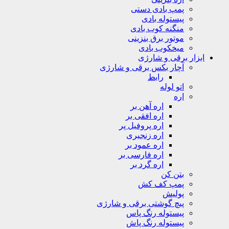
پمپ بادی دستی
پیستوله بادی
منگنه کوب بادی
موتور برق بنزینی
میخکوب بادی
ابزار برقی و شارژی
آچار بکس برقی و شارژی
رابط
اتو لوله
اره
اره آهن بر
اره افقی بر
اره پروفیل پر
اره زنجیری
اره عمود بر
اره فارسی بر
اره گرد بر
بتن کن
پمپ کف کش
پولیش
پیچ گوشتی برقی و شارژی
پیستوله رنگ پاس
پیستوله رنگ پاش