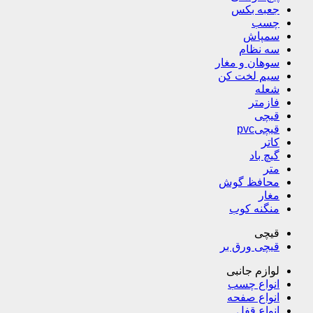
جعبه بکس
چسب
سمپاش
سه نظام
سوهان و مغار
سیم لخت کن
شعله
فازمتر
قیچی
قیچیpvc
کاتر
گیچ باد
متر
محافظ گوش
مغار
منگنه کوب
قیچی
قیچی ورق بر
لوازم جانبی
انواع چسب
انواع صفحه
انواع قفل