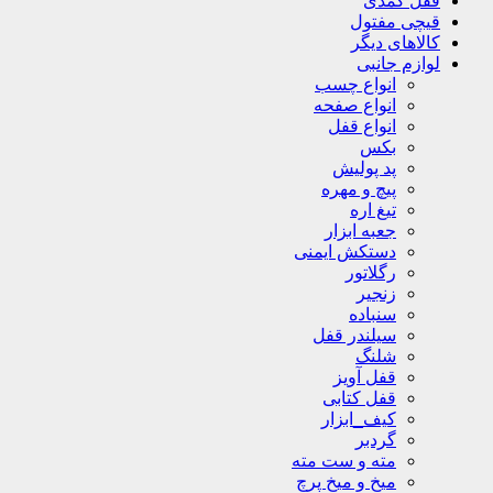
قفل کمدی
قیچی مفتول
کالاهای دیگر
لوازم جانبی
انواع چسب
انواع صفحه
انواع قفل
بکس
پد پولیش
پیچ و مهره
تیغ اره
جعبه ابزار
دستکش ایمنی
رگلاتور
زنجیر
سنباده
سیلندر قفل
شلنگ
قفل آویز
قفل کتابی
کیف_ابزار
گردبر
مته و ست مته
میخ و میخ پرچ