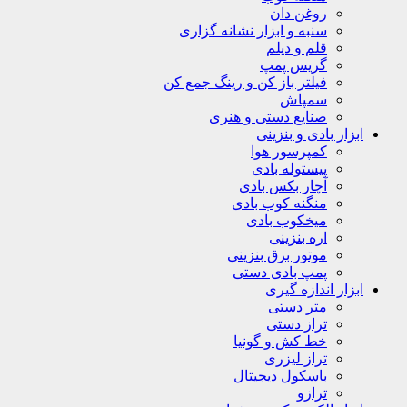
روغن دان
سنبه و ابزار نشانه گزاری
قلم و دیلم
گریس پمپ
فیلتر باز کن و رینگ جمع کن
سمپاش
صنایع دستی و هنری
ابزار بادی و بنزینی
کمپرسور هوا
پیستوله بادی
آچار بکس بادی
منگنه کوب بادی
میخکوب بادی
اره بنزینی
موتور برق بنزینی
پمپ بادی دستی
ابزار اندازه گیری
متر دستی
تراز دستی
خط کش و گونیا
تراز لیزری
باسکول دیجیتال
ترازو