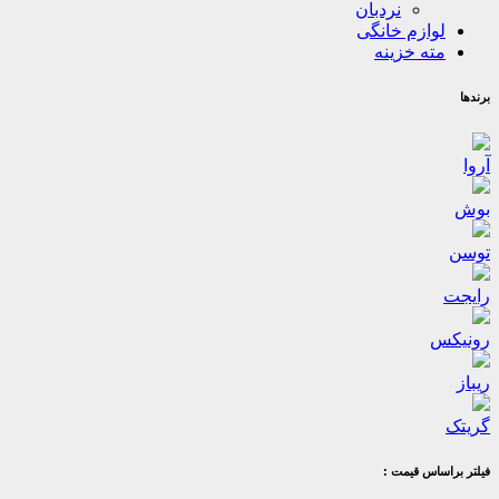
نردبان
لوازم خانگی
مته خزینه
برندها
آروا
بوش
توسن
رایجت
رونیکس
ریباز
گریتک
فیلتر براساس قیمت :