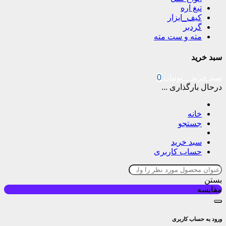
تیغ اره
کیف_ابزار
گردبر
مته و ست مته
سبد خرید
سبد خرید
۰
تومان
0
درحال بارگذاری ...
خانه
جستجو
سبد خرید
حساب کاربری
بستن
مقایسه
ورود به حساب کاربری