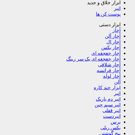
ابزار خلاق و جدید
انبر
پوست کن ها
ابزار دستی
آچار
آچار آلن
آچار ال
آچار بکس
آچار جغجغه ای
آچار جغجغه ای یک سر رینگ
آچار شلاقی
آچار فرانسه
آچار لوله
آلن
ابزار چند کاره
انبر
انبر دم باریک
انبر سیم چین
انبر قفلی
انبردست
برس
بکس ریلی
پیچ گوشتی