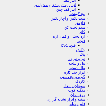
انبر قفلی
انبر آرماتوربندی و مفتول بر
انبر کف چین
پیچ گوشتی
ست بکس و آچار بکس
فازمتر
سیم لخت کن
کاتر
اره دستی و کمان اره
قیچی
قیچیpvc
چکش
پتک
تبر و تبرچه
بیل و بیلچه
ماله دستی
ابزار چند کاره
گیره و پیج دستی
کاردک
سوهان و مغار
منگنه کوب
روغن دان
سنبه و ابزار نشانه گزاری
قلم و دیلم