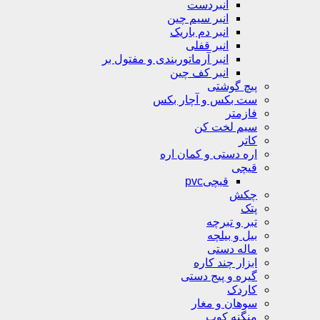
انبردست
انبر سیم چین
انبر دم باریک
انبر قفلی
انبر آرماتوربندی و مفتول بر
انبر کف چین
پیچ گوشتی
ست بکس و آچار بکس
فازمتر
سیم لخت کن
کاتر
اره دستی و کمان اره
قیچی
قیچیpvc
چکش
پتک
تبر و تبرچه
بیل و بیلچه
ماله دستی
ابزار چند کاره
گیره و پیج دستی
کاردک
سوهان و مغار
منگنه کوب