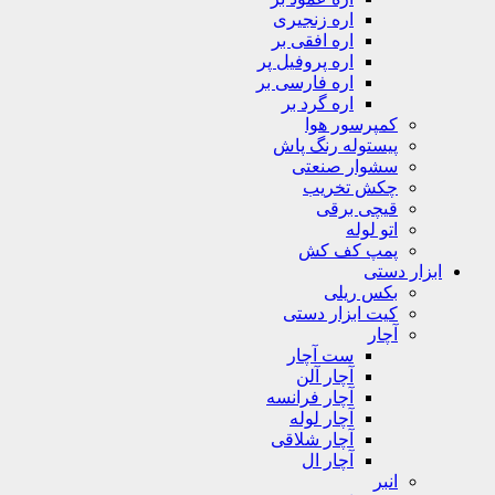
اره زنجیری
اره افقی بر
اره پروفیل پر
اره فارسی بر
اره گرد بر
کمپرسور هوا
پیستوله رنگ پاش
سشوار صنعتی
چکش تخریب
قیچی برقی
اتو لوله
پمپ کف کش
ابزار دستی
بکس ریلی
کیت ابزار دستی
آچار
ست آچار
آچار آلن
آچار فرانسه
آچار لوله
آچار شلاقی
آچار ال
انبر