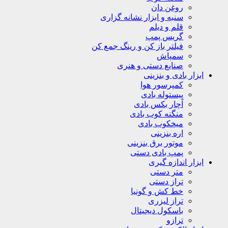
روغن دان
سنبه و ابزار نشانه گزاری
قلم و دیلم
گریس پمپ
فیلتر باز کن و رینگ جمع کن
سمپاش
صنایع دستی و هنری
ابزار بادی و بنزینی
کمپرسور هوا
پیستوله بادی
آچار بکس بادی
منگنه کوب بادی
میخکوب بادی
اره بنزینی
موتور برق بنزینی
پمپ بادی دستی
ابزار اندازه گیری
متر دستی
تراز دستی
خط کش و گونیا
تراز لیزری
باسکول دیجیتال
ترازو