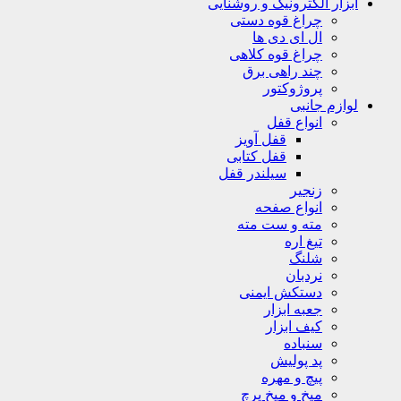
ابزار الکترونیک و روشنایی
چراغ قوه دستی
ال ای دی ها
چراغ قوه کلاهی
چند راهی برق
پروژوکتور
لوازم جانبی
انواع قفل
قفل آویز
قفل کتابی
سیلندر قفل
زنجیر
انواع صفحه
مته و ست مته
تیغ اره
شلنگ
نردبان
دستکش ایمنی
جعبه ابزار
کیف ابزار
سنباده
پد پولیش
پیچ و مهره
میخ و میخ پرچ