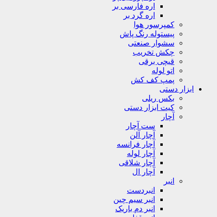
اره فارسی بر
اره گرد بر
کمپرسور هوا
پیستوله رنگ پاش
سشوار صنعتی
چکش تخریب
قیچی برقی
اتو لوله
پمپ کف کش
ابزار دستی
بکس ریلی
کیت ابزار دستی
آچار
ست آچار
آچار آلن
آچار فرانسه
آچار لوله
آچار شلاقی
آچار ال
انبر
انبردست
انبر سیم چین
انبر دم باریک