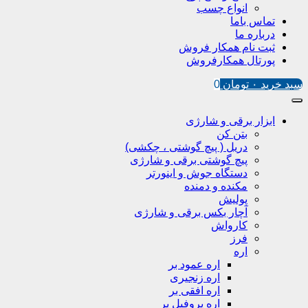
انواع چسب
تماس باما
درباره ما
ثبت نام همکار فروش
پورتال همکارفروش
سبد خرید
۰
تومان
0
ابزار برقی و شارژی
بتن کن
دریل ( پیچ گوشتی ، چکشی)
پیچ گوشتی برقی و شارژی
دستگاه جوش و اینورتر
مکنده و دمنده
پولیش
آچار بکس برقی و شارژی
کارواش
فرز
اره
اره عمود بر
اره زنجیری
اره افقی بر
اره پروفیل پر