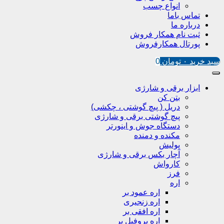
انواع چسب
تماس باما
درباره ما
ثبت نام همکار فروش
پورتال همکارفروش
سبد خرید
۰
تومان
0
ابزار برقی و شارژی
بتن کن
دریل ( پیچ گوشتی ، چکشی)
پیچ گوشتی برقی و شارژی
دستگاه جوش و اینورتر
مکنده و دمنده
پولیش
آچار بکس برقی و شارژی
کارواش
فرز
اره
اره عمود بر
اره زنجیری
اره افقی بر
اره پروفیل پر