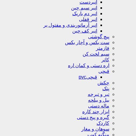
انبردست
انبر سیم چین
انبر دم باریک
انبر قفلی
انبر آرماتوربندی و مفتول بر
انبر کف چین
پیچ گوشتی
ست بکس و آچار بکس
فازمتر
سیم لخت کن
کاتر
اره دستی و کمان اره
قیچی
قیچیpvc
چکش
پتک
تبر و تبرچه
بیل و بیلچه
ماله دستی
ابزار چند کاره
گیره و پیج دستی
کاردک
سوهان و مغار
منگنه کوب