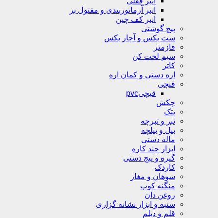
انبر قفلی
انبر آرماتوربندی و مفتول بر
انبر کف چین
پیچ گوشتی
ست بکس و آچار بکس
فازمتر
سیم لخت کن
کاتر
اره دستی و کمان اره
قیچی
قیچیpvc
چکش
پتک
تبر و تبرچه
بیل و بیلچه
ماله دستی
ابزار چند کاره
گیره و پیج دستی
کاردک
سوهان و مغار
منگنه کوب
روغن دان
سنبه و ابزار نشانه گزاری
قلم و دیلم