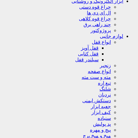
ابزار الکترونیک و روشنایی
چراغ قوه دستی
ال ای دی ها
چراغ قوه کلاهی
چند راهی برق
پروژوکتور
لوازم جانبی
انواع قفل
قفل آویز
قفل کتابی
سیلندر قفل
زنجیر
انواع صفحه
مته و ست مته
تیغ اره
شلنگ
نردبان
دستکش ایمنی
جعبه ابزار
کیف ابزار
سنباده
پد پولیش
پیچ و مهره
میخ و میخ پرچ