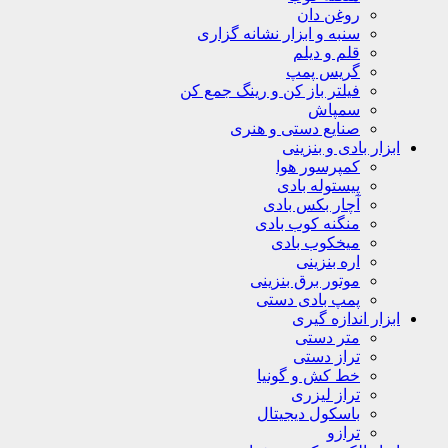
روغن دان
سنبه و ابزار نشانه گزاری
قلم و دیلم
گریس پمپ
فیلتر باز کن و رینگ جمع کن
سمپاش
صنایع دستی و هنری
ابزار بادی و بنزینی
کمپرسور هوا
پیستوله بادی
آچار بکس بادی
منگنه کوب بادی
میخکوب بادی
اره بنزینی
موتور برق بنزینی
پمپ بادی دستی
ابزار اندازه گیری
متر دستی
تراز دستی
خط کش و گونیا
تراز لیزری
باسکول دیجیتال
ترازو