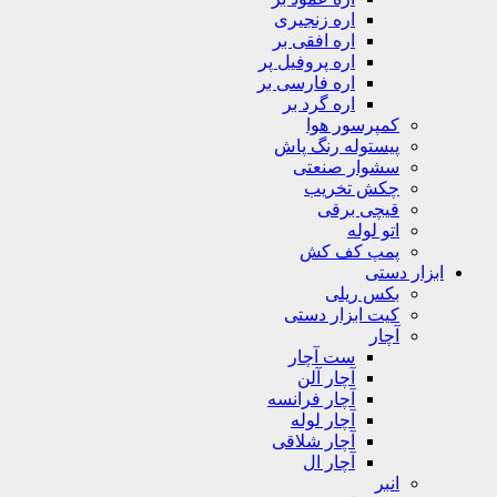
اره زنجیری
اره افقی بر
اره پروفیل پر
اره فارسی بر
اره گرد بر
کمپرسور هوا
پیستوله رنگ پاش
سشوار صنعتی
چکش تخریب
قیچی برقی
اتو لوله
پمپ کف کش
ابزار دستی
بکس ریلی
کیت ابزار دستی
آچار
ست آچار
آچار آلن
آچار فرانسه
آچار لوله
آچار شلاقی
آچار ال
انبر