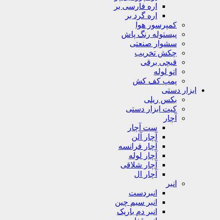
اره فارسی بر
اره گرد بر
کمپرسور هوا
پیستوله رنگ پاش
سشوار صنعتی
چکش تخریب
قیچی برقی
اتو لوله
پمپ کف کش
ابزار دستی
بکس ریلی
کیت ابزار دستی
آچار
ست آچار
آچار آلن
آچار فرانسه
آچار لوله
آچار شلاقی
آچار ال
انبر
انبردست
انبر سیم چین
انبر دم باریک