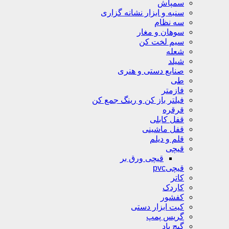
سمپاش
سنبه و ابزار نشانه گزاری
سه نظام
سوهان و مغار
سیم لخت کن
شعله
شیلد
صنایع دستی و هنری
طی
فازمتر
فیلتر باز کن و رینگ جمع کن
قرقره
قفل کابلی
قفل ماشینی
قلم و دیلم
قیچی
قیچی ورق بر
قیچیpvc
کاتر
کاردک
کفشور
کیت ابزار دستی
گریس پمپ
گیچ باد