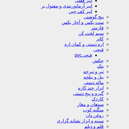
انبر قفلی
انبر آرماتوربندی و مفتول بر
انبر کف چین
پیچ گوشتی
ست بکس و آچار بکس
فازمتر
سیم لخت کن
کاتر
اره دستی و کمان اره
قیچی
قیچیpvc
چکش
پتک
تبر و تبرچه
بیل و بیلچه
ماله دستی
ابزار چند کاره
گیره و پیج دستی
کاردک
سوهان و مغار
منگنه کوب
روغن دان
سنبه و ابزار نشانه گزاری
قلم و دیلم