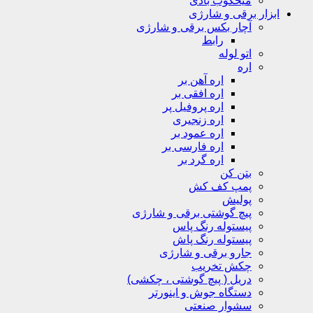
میخکوب بادی
ابزار برقی و شارژی
آچار بکس برقی و شارژی
رابط
اتو لوله
اره
اره آهن بر
اره افقی بر
اره پروفیل پر
اره زنجیری
اره عمود بر
اره فارسی بر
اره گرد بر
بتن کن
پمپ کف کش
پولیش
پیچ گوشتی برقی و شارژی
پیستوله رنگ پاس
پیستوله رنگ پاش
جارو برقی و شارژی
چکش تخریب
دریل ( پیچ گوشتی ، چکشی)
دستگاه جوش و اینورتر
سشوار صنعتی