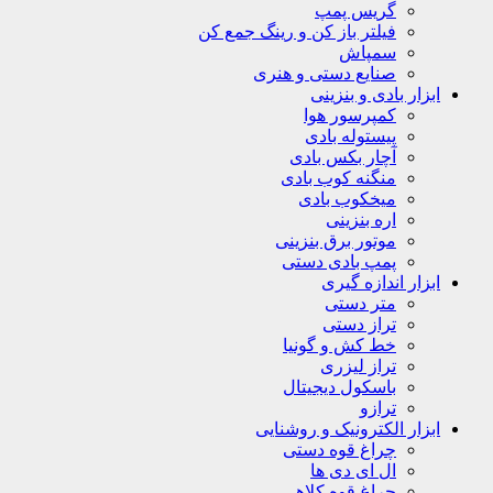
گریس پمپ
فیلتر باز کن و رینگ جمع کن
سمپاش
صنایع دستی و هنری
ابزار بادی و بنزینی
کمپرسور هوا
پیستوله بادی
آچار بکس بادی
منگنه کوب بادی
میخکوب بادی
اره بنزینی
موتور برق بنزینی
پمپ بادی دستی
ابزار اندازه گیری
متر دستی
تراز دستی
خط کش و گونیا
تراز لیزری
باسکول دیجیتال
ترازو
ابزار الکترونیک و روشنایی
چراغ قوه دستی
ال ای دی ها
چراغ قوه کلاهی