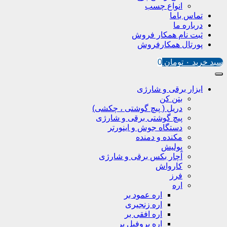
انواع چسب
تماس باما
درباره ما
ثبت نام همکار فروش
پورتال همکارفروش
سبد خرید
۰
تومان
0
ابزار برقی و شارژی
بتن کن
دریل ( پیچ گوشتی ، چکشی)
پیچ گوشتی برقی و شارژی
دستگاه جوش و اینورتر
مکنده و دمنده
پولیش
آچار بکس برقی و شارژی
کارواش
فرز
اره
اره عمود بر
اره زنجیری
اره افقی بر
اره پروفیل پر