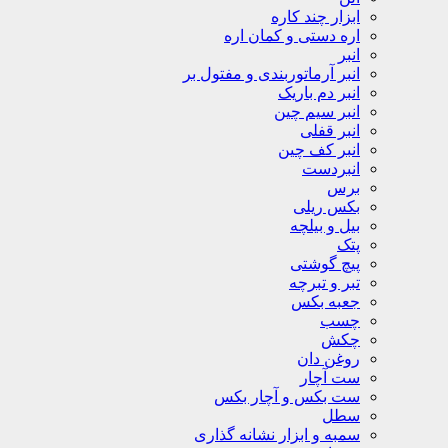
ابزار چند کاره
اره دستی و کمان اره
انبر
انبر آرماتوربندی و مفتول بر
انبر دم باریک
انبر سیم چین
انبر قفلی
انبر کف چین
انبردست
برس
بکس ریلی
بیل و بیلچه
پتک
پیچ گوشتی
تبر و تبرچه
جعبه بکس
چسب
چکش
روغن دان
ست آچار
ست بکس و آچار بکس
سطل
سمبه و ابزار نشانه گذاری