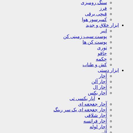
سنگ رومیزی
فرز
قیچی برقی
کمپرسور هوا
ابزار خلاق و جدید
انبر
پوست سیب زمینی کن
پوست کن ها
توری
چاقو
چکمه
کش و طناب
ابزار دستی
آچار
آچار آلن
آچار ال
آچار بکس
آپار بکسی تی
آچار جغجغه ای
آچار جغجغه ای یک سر رینگ
آچار شلاقی
آچار فرانسه
آچار لوله
آلن