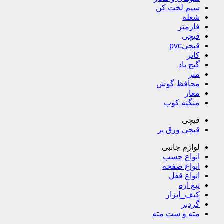
سیم لخت کن
شعله
فازمتر
قیچی
قیچیpvc
کاتر
گیچ باد
متر
محافظ گوش
مغار
منگنه کوب
قیچی
قیچی ورق بر
لوازم جانبی
انواع چسب
انواع صفحه
انواع قفل
تیغ اره
کیف_ابزار
گردبر
مته و ست مته