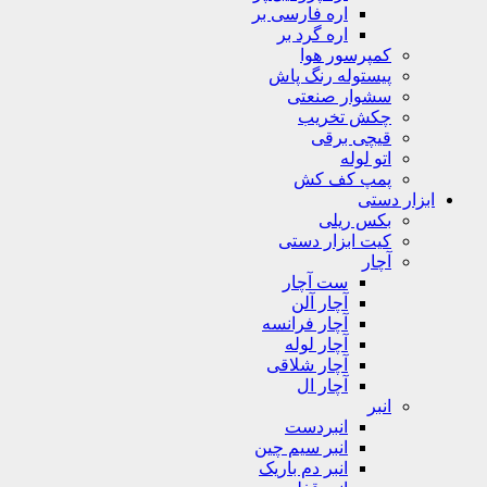
اره فارسی بر
اره گرد بر
کمپرسور هوا
پیستوله رنگ پاش
سشوار صنعتی
چکش تخریب
قیچی برقی
اتو لوله
پمپ کف کش
ابزار دستی
بکس ریلی
کیت ابزار دستی
آچار
ست آچار
آچار آلن
آچار فرانسه
آچار لوله
آچار شلاقی
آچار ال
انبر
انبردست
انبر سیم چین
انبر دم باریک