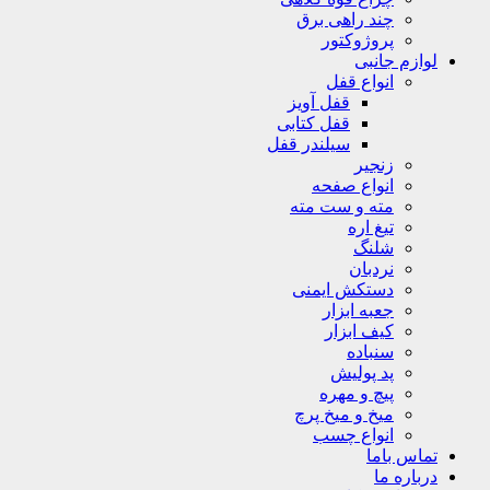
چند راهی برق
پروژوکتور
لوازم جانبی
انواع قفل
قفل آویز
قفل کتابی
سیلندر قفل
زنجیر
انواع صفحه
مته و ست مته
تیغ اره
شلنگ
نردبان
دستکش ایمنی
جعبه ابزار
کیف ابزار
سنباده
پد پولیش
پیچ و مهره
میخ و میخ پرچ
انواع چسب
تماس باما
درباره ما