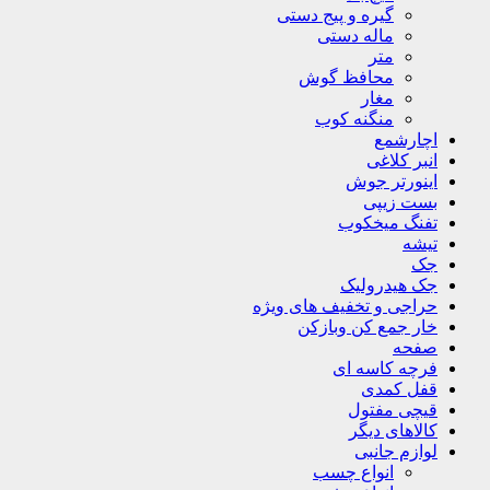
گیره و پیج دستی
ماله دستی
متر
محافظ گوش
مغار
منگنه کوب
اچارشمع
انبر کلاغی
اینورتر جوش
بست زیپی
تفنگ میخکوب
تیشه
جک
جک هیدرولیک
حراجی و تخفیف های ویژه
خار جمع کن وبازکن
صفحه
فرچه کاسه ای
قفل کمدی
قیچی مفتول
کالاهای دیگر
لوازم جانبی
انواع چسب