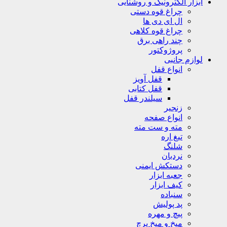
ابزار الکترونیک و روشنایی
چراغ قوه دستی
ال ای دی ها
چراغ قوه کلاهی
چند راهی برق
پروژوکتور
لوازم جانبی
انواع قفل
قفل آویز
قفل کتابی
سیلندر قفل
زنجیر
انواع صفحه
مته و ست مته
تیغ اره
شلنگ
نردبان
دستکش ایمنی
جعبه ابزار
کیف ابزار
سنباده
پد پولیش
پیچ و مهره
میخ و میخ پرچ