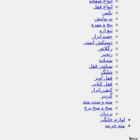
انواع صفحه
انواع قفل
بکس
پد پولیش
پیچ و مهره
تیغ اره
جعبه ابزار
دستکش ایمنی
رگلاتور
زنجیر
سنباده
سیلندر قفل
شلنگ
قفل آویز
قفل کتابی
کیف_ابزار
گردبر
مته و ست مته
میخ و میخ پرچ
نردبان
لوازم خانگی
مته خزینه
برندها