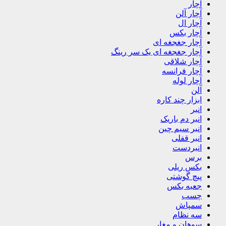
آچار
آچار آلن
آچار ال
آچار بکس
آچار جغجغه ای
آچار جغجغه ای یک سر رینگ
آچار شلاقی
آچار فرانسه
آچار لوله
آلن
ابزار چند کاره
انبر
انبر دم باریک
انبر سیم چین
انبر قفلی
انبردست
برس
بکس ریلی
پیچ گوشتی
جعبه بکس
چسب
سمپاش
سه نظام
سوهان و مغار