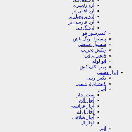
اره زنجیری
اره افقی بر
اره پروفیل پر
اره فارسی بر
اره گرد بر
کمپرسور هوا
پیستوله رنگ پاش
سشوار صنعتی
چکش تخریب
قیچی برقی
اتو لوله
پمپ کف کش
ابزار دستی
بکس ریلی
کیت ابزار دستی
آچار
ست آچار
آچار آلن
آچار فرانسه
آچار لوله
آچار شلاقی
آچار ال
انبر