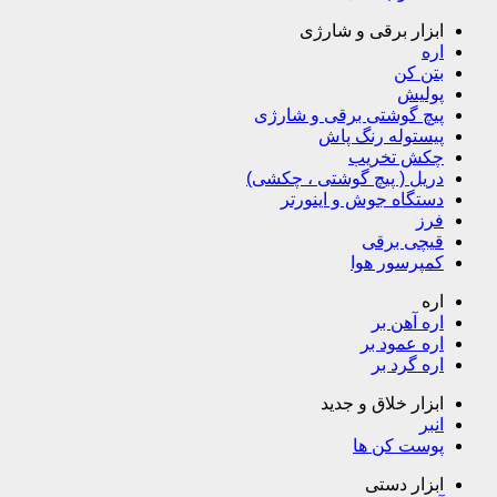
ابزار برقی و شارژی
اره
بتن کن
پولیش
پیچ گوشتی برقی و شارژی
پیستوله رنگ پاش
چکش تخریب
دریل ( پیچ گوشتی ، چکشی)
دستگاه جوش و اینورتر
فرز
قیچی برقی
کمپرسور هوا
اره
اره آهن بر
اره عمود بر
اره گرد بر
ابزار خلاق و جدید
انبر
پوست کن ها
ابزار دستی