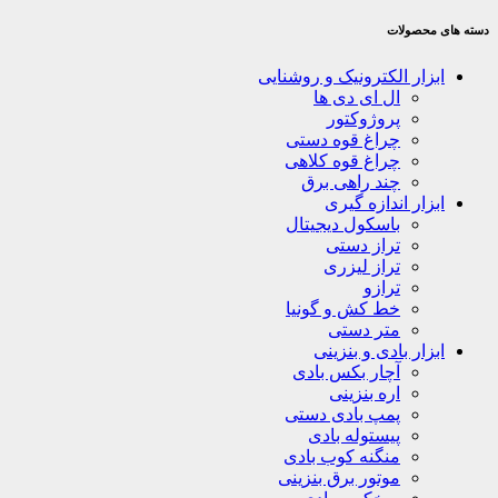
دسته های محصولات
ابزار الکترونیک و روشنایی
ال ای دی ها
پروژوکتور
چراغ قوه دستی
چراغ قوه کلاهی
چند راهی برق
ابزار اندازه گیری
باسکول دیجیتال
تراز دستی
تراز لیزری
ترازو
خط کش و گونیا
متر دستی
ابزار بادی و بنزینی
آچار بکس بادی
اره بنزینی
پمپ بادی دستی
پیستوله بادی
منگنه کوب بادی
موتور برق بنزینی