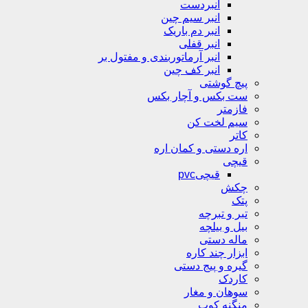
انبردست
انبر سیم چین
انبر دم باریک
انبر قفلی
انبر آرماتوربندی و مفتول بر
انبر کف چین
پیچ گوشتی
ست بکس و آچار بکس
فازمتر
سیم لخت کن
کاتر
اره دستی و کمان اره
قیچی
قیچیpvc
چکش
پتک
تبر و تبرچه
بیل و بیلچه
ماله دستی
ابزار چند کاره
گیره و پیج دستی
کاردک
سوهان و مغار
منگنه کوب