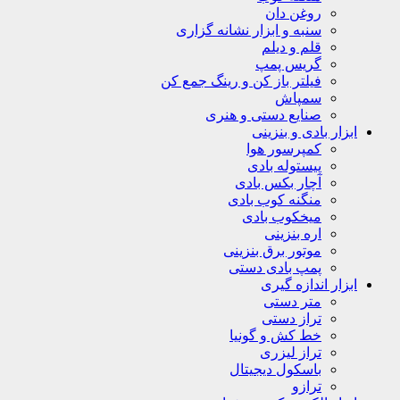
روغن دان
سنبه و ابزار نشانه گزاری
قلم و دیلم
گریس پمپ
فیلتر باز کن و رینگ جمع کن
سمپاش
صنایع دستی و هنری
ابزار بادی و بنزینی
کمپرسور هوا
پیستوله بادی
آچار بکس بادی
منگنه کوب بادی
میخکوب بادی
اره بنزینی
موتور برق بنزینی
پمپ بادی دستی
ابزار اندازه گیری
متر دستی
تراز دستی
خط کش و گونیا
تراز لیزری
باسکول دیجیتال
ترازو