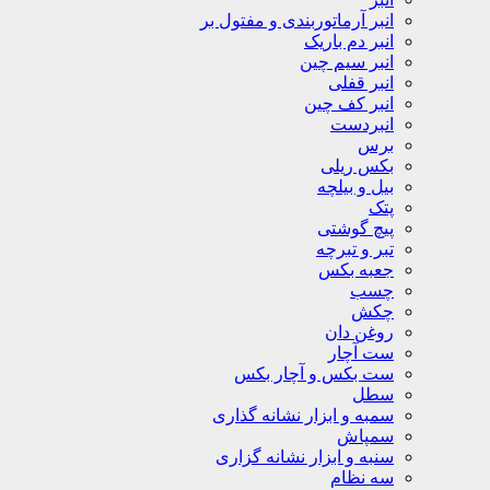
انبر آرماتوربندی و مفتول بر
انبر دم باریک
انبر سیم چین
انبر قفلی
انبر کف چین
انبردست
برس
بکس ریلی
بیل و بیلچه
پتک
پیچ گوشتی
تبر و تبرچه
جعبه بکس
چسب
چکش
روغن دان
ست آچار
ست بکس و آچار بکس
سطل
سمبه و ابزار نشانه گذاری
سمپاش
سنبه و ابزار نشانه گزاری
سه نظام