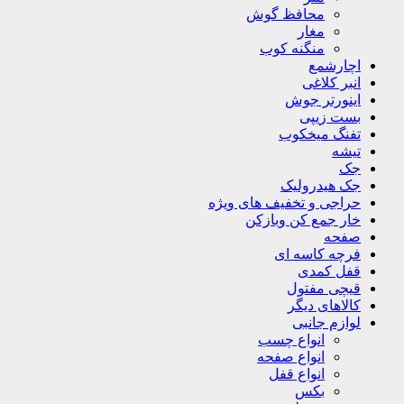
محافظ گوش
مغار
منگنه کوب
اچارشمع
انبر کلاغی
اینورتر جوش
بست زیپی
تفنگ میخکوب
تیشه
جک
جک هیدرولیک
حراجی و تخفیف های ویژه
خار جمع کن وبازکن
صفحه
فرچه کاسه ای
قفل کمدی
قیچی مفتول
کالاهای دیگر
لوازم جانبی
انواع چسب
انواع صفحه
انواع قفل
بکس