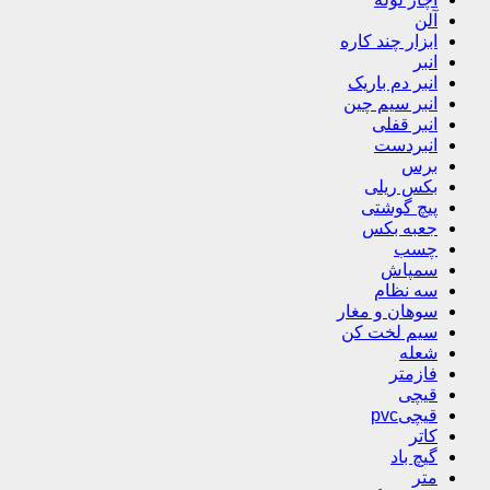
آلن
ابزار چند کاره
انبر
انبر دم باریک
انبر سیم چین
انبر قفلی
انبردست
برس
بکس ریلی
پیچ گوشتی
جعبه بکس
چسب
سمپاش
سه نظام
سوهان و مغار
سیم لخت کن
شعله
فازمتر
قیچی
قیچیpvc
کاتر
گیچ باد
متر