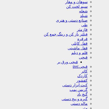
سوهان و مغار
سیم لخت کن
شعله
شیلد
صنایع دستی و هنری
طی
فازمتر
فیلتر باز کن و رینگ جمع کن
قرقره
قفل کابلی
قفل ماشینی
قلم و دیلم
قیچی
قیچی ورق بر
قیچیpvc
کاتر
کاردک
کفشور
کیت ابزار دستی
گریس پمپ
گیچ باد
گیره و پیج دستی
ماله دستی
متر