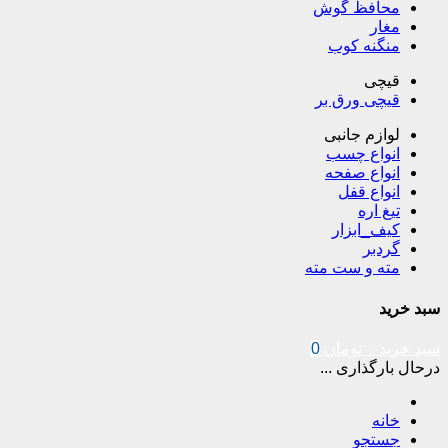
محافظ گوش
مغار
منگنه کوب
قیچی
قیچی ورق بر
لوازم جانبی
انواع چسب
انواع صفحه
انواع قفل
تیغ اره
کیف_ابزار
گردبر
مته و ست مته
سبد خرید
سبد خرید
۰
تومان
0
درحال بارگذاری ...
خانه
جستجو