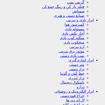
گریس پمپ
فیلتر باز کن و رینگ جمع کن
سمپاش
صنایع دستی و هنری
ابزار بادی و بنزینی
کمپرسور هوا
پیستوله بادی
آچار بکس بادی
منگنه کوب بادی
میخکوب بادی
اره بنزینی
موتور برق بنزینی
پمپ بادی دستی
ابزار اندازه گیری
متر دستی
تراز دستی
خط کش و گونیا
تراز لیزری
باسکول دیجیتال
ترازو
ابزار الکترونیک و روشنایی
چراغ قوه دستی
ال ای دی ها
چراغ قوه کلاهی