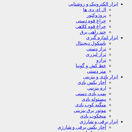
ابزار الکترونیک و روشنایی
ال ای دی ها
پروژوکتور
چراغ قوه دستی
چراغ قوه کلاهی
چند راهی برق
ابزار اندازه گیری
باسکول دیجیتال
تراز دستی
تراز لیزری
ترازو
خط کش و گونیا
متر دستی
ابزار بادی و بنزینی
آچار بکس بادی
اره بنزینی
پمپ بادی دستی
پیستوله بادی
منگنه کوب بادی
موتور برق بنزینی
میخکوب بادی
ابزار برقی و شارژی
آچار بکس برقی و شارژی