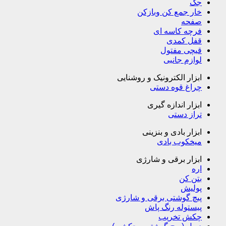
جک
خار جمع کن وبازکن
صفحه
فرچه کاسه ای
قفل کمدی
قیچی مفتول
لوازم جانبی
ابزار الکترونیک و روشنایی
چراغ قوه دستی
ابزار اندازه گیری
تراز دستی
ابزار بادی و بنزینی
میخکوب بادی
ابزار برقی و شارژی
اره
بتن کن
پولیش
پیچ گوشتی برقی و شارژی
پیستوله رنگ پاش
چکش تخریب