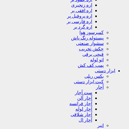
اره زنجیری
اره افقی بر
اره پروفیل پر
اره فارسی بر
اره گرد بر
کمپرسور هوا
پیستوله رنگ پاش
سشوار صنعتی
چکش تخریب
قیچی برقی
اتو لوله
پمپ کف کش
ابزار دستی
بکس ریلی
کیت ابزار دستی
آچار
ست آچار
آچار آلن
آچار فرانسه
آچار لوله
آچار شلاقی
آچار ال
انبر