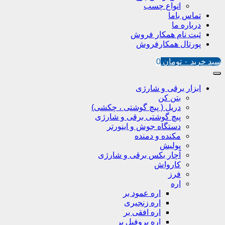
انواع چسب
تماس باما
درباره ما
ثبت نام همکار فروش
پورتال همکارفروش
سبد خرید
۰
تومان
0
ابزار برقی و شارژی
بتن کن
دریل ( پیچ گوشتی ، چکشی)
پیچ گوشتی برقی و شارژی
دستگاه جوش و اینورتر
مکنده و دمنده
پولیش
آچار بکس برقی و شارژی
کارواش
فرز
اره
اره عمود بر
اره زنجیری
اره افقی بر
اره پروفیل پر