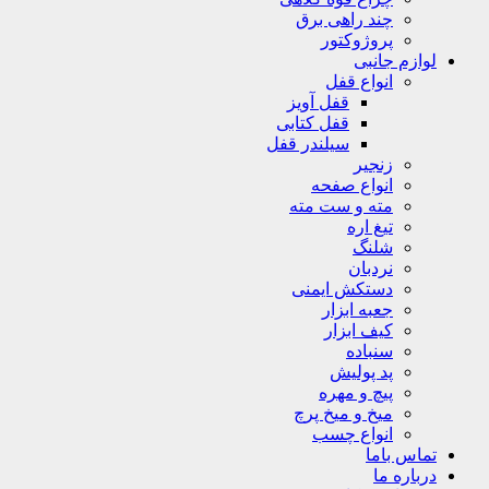
چند راهی برق
پروژوکتور
لوازم جانبی
انواع قفل
قفل آویز
قفل کتابی
سیلندر قفل
زنجیر
انواع صفحه
مته و ست مته
تیغ اره
شلنگ
نردبان
دستکش ایمنی
جعبه ابزار
کیف ابزار
سنباده
پد پولیش
پیچ و مهره
میخ و میخ پرچ
انواع چسب
تماس باما
درباره ما