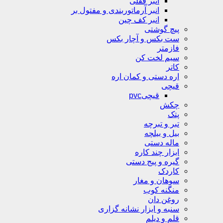
انبر قفلی
انبر آرماتوربندی و مفتول بر
انبر کف چین
پیچ گوشتی
ست بکس و آچار بکس
فازمتر
سیم لخت کن
کاتر
اره دستی و کمان اره
قیچی
قیچیpvc
چکش
پتک
تبر و تبرچه
بیل و بیلچه
ماله دستی
ابزار چند کاره
گیره و پیج دستی
کاردک
سوهان و مغار
منگنه کوب
روغن دان
سنبه و ابزار نشانه گزاری
قلم و دیلم