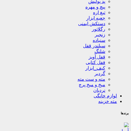
پد پولیش
پیچ و مهره
تیغ اره
جعبه ابزار
دستکش ایمنی
رگلاتور
زنجیر
سنباده
سیلندر قفل
شلنگ
قفل آویز
قفل کتابی
کیف_ابزار
گردبر
مته و ست مته
میخ و میخ پرچ
نردبان
لوازم خانگی
مته خزینه
برندها