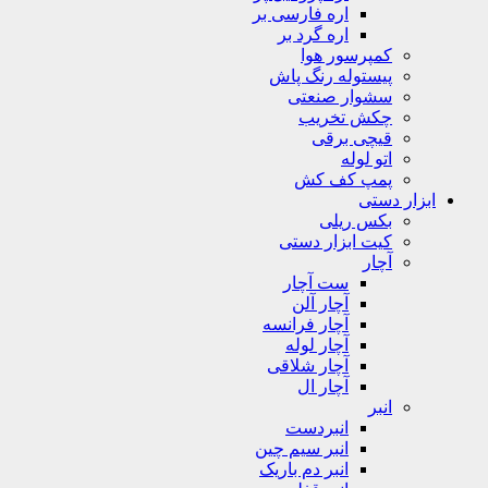
اره فارسی بر
اره گرد بر
کمپرسور هوا
پیستوله رنگ پاش
سشوار صنعتی
چکش تخریب
قیچی برقی
اتو لوله
پمپ کف کش
ابزار دستی
بکس ریلی
کیت ابزار دستی
آچار
ست آچار
آچار آلن
آچار فرانسه
آچار لوله
آچار شلاقی
آچار ال
انبر
انبردست
انبر سیم چین
انبر دم باریک