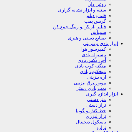
روغن دان
سنبه و ابزار نشانه گزاری
قلم و دیلم
گریس پمپ
فیلتر باز کن و رینگ جمع کن
سمپاش
صنایع دستی و هنری
ابزار بادی و بنزینی
کمپرسور هوا
پیستوله بادی
آچار بکس بادی
منگنه کوب بادی
میخکوب بادی
اره بنزینی
موتور برق بنزینی
پمپ بادی دستی
ابزار اندازه گیری
متر دستی
تراز دستی
خط کش و گونیا
تراز لیزری
باسکول دیجیتال
ترازو