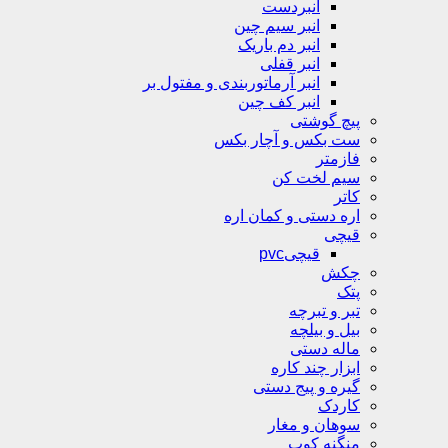
انبردست
انبر سیم چین
انبر دم باریک
انبر قفلی
انبر آرماتوربندی و مفتول بر
انبر کف چین
پیچ گوشتی
ست بکس و آچار بکس
فازمتر
سیم لخت کن
کاتر
اره دستی و کمان اره
قیچی
قیچیpvc
چکش
پتک
تبر و تبرچه
بیل و بیلچه
ماله دستی
ابزار چند کاره
گیره و پیج دستی
کاردک
سوهان و مغار
منگنه کوب