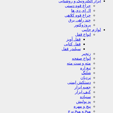
ابزار الکترونیک و روشنایی
چراغ قوه دستی
ال ای دی ها
چراغ قوه کلاهی
چند راهی برق
پروژوکتور
لوازم جانبی
انواع قفل
قفل آویز
قفل کتابی
سیلندر قفل
زنجیر
انواع صفحه
مته و ست مته
تیغ اره
شلنگ
نردبان
دستکش ایمنی
جعبه ابزار
کیف ابزار
سنباده
پد پولیش
پیچ و مهره
میخ و میخ پرچ