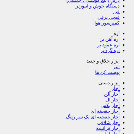
دریل ( پیچ گوشتی ، چکشی)
دستگاه جوش و اینورتر
فرز
قیچی برقی
کمپرسور هوا
اره
اره آهن بر
اره عمود بر
اره گرد بر
ابزار خلاق و جدید
انبر
پوست کن ها
ابزار دستی
آچار
آچار آلن
آچار ال
آچار بکس
آچار جغجغه ای
آچار جغجغه ای یک سر رینگ
آچار شلاقی
آچار فرانسه
آچار لوله