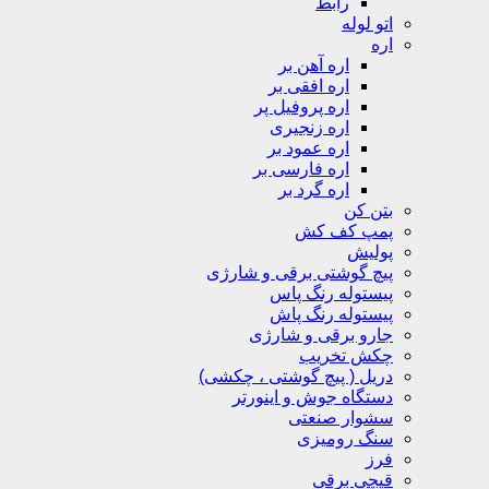
رابط
اتو لوله
اره
اره آهن بر
اره افقی بر
اره پروفیل پر
اره زنجیری
اره عمود بر
اره فارسی بر
اره گرد بر
بتن کن
پمپ کف کش
پولیش
پیچ گوشتی برقی و شارژی
پیستوله رنگ پاس
پیستوله رنگ پاش
جارو برقی و شارژی
چکش تخریب
دریل ( پیچ گوشتی ، چکشی)
دستگاه جوش و اینورتر
سشوار صنعتی
سنگ رومیزی
فرز
قیچی برقی