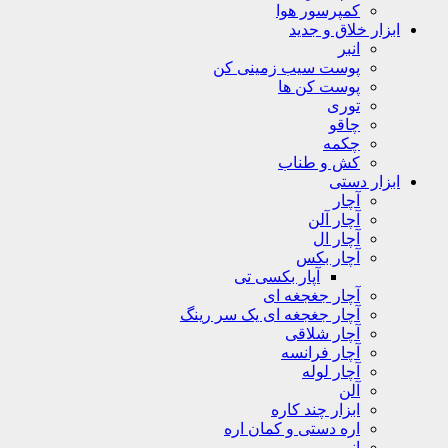
کمپرسور هوا
ابزار خلاق و جدید
انبر
پوست سیب زمینی کن
پوست کن ها
توری
چاقو
چکمه
کش و طناب
ابزار دستی
آچار
آچار آلن
آچار ال
آچار بکس
آپار بکسی تی
آچار جغجغه ای
آچار جغجغه ای یک سر رینگ
آچار شلاقی
آچار فرانسه
آچار لوله
آلن
ابزار چند کاره
اره دستی و کمان اره
انبر