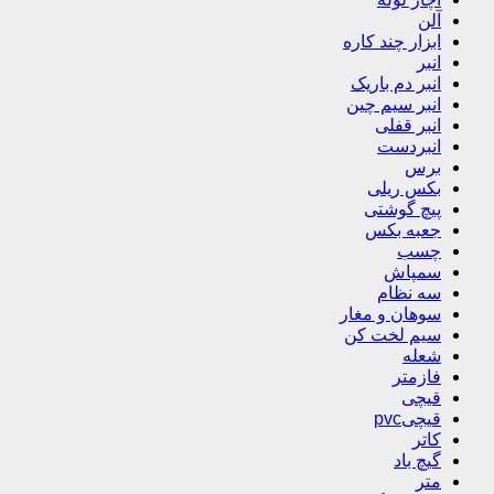
آلن
ابزار چند کاره
انبر
انبر دم باریک
انبر سیم چین
انبر قفلی
انبردست
برس
بکس ریلی
پیچ گوشتی
جعبه بکس
چسب
سمپاش
سه نظام
سوهان و مغار
سیم لخت کن
شعله
فازمتر
قیچی
قیچیpvc
کاتر
گیچ باد
متر