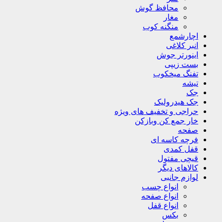
محافظ گوش
مغار
منگنه کوب
اچارشمع
انبر کلاغی
اینورتر جوش
بست زیپی
تفنگ میخکوب
تیشه
جک
جک هیدرولیک
حراجی و تخفیف های ویژه
خار جمع کن وبازکن
صفحه
فرچه کاسه ای
قفل کمدی
قیچی مفتول
کالاهای دیگر
لوازم جانبی
انواع چسب
انواع صفحه
انواع قفل
بکس