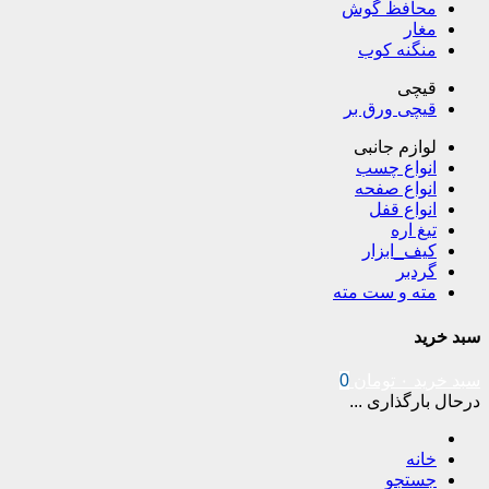
محافظ گوش
مغار
منگنه کوب
قیچی
قیچی ورق بر
لوازم جانبی
انواع چسب
انواع صفحه
انواع قفل
تیغ اره
کیف_ابزار
گردبر
مته و ست مته
سبد خرید
سبد خرید
۰
تومان
0
درحال بارگذاری ...
خانه
جستجو