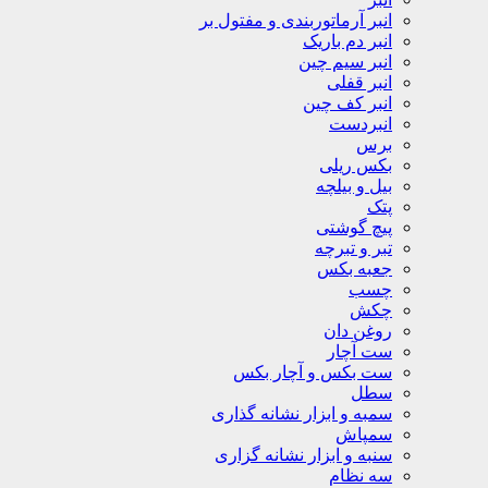
انبر آرماتوربندی و مفتول بر
انبر دم باریک
انبر سیم چین
انبر قفلی
انبر کف چین
انبردست
برس
بکس ریلی
بیل و بیلچه
پتک
پیچ گوشتی
تبر و تبرچه
جعبه بکس
چسب
چکش
روغن دان
ست آچار
ست بکس و آچار بکس
سطل
سمبه و ابزار نشانه گذاری
سمپاش
سنبه و ابزار نشانه گزاری
سه نظام