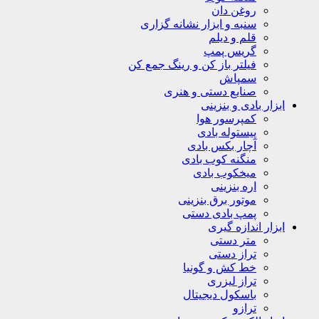
روغن دان
سنبه و ابزار نشانه گزاری
قلم و دیلم
گریس پمپ
فیلتر باز کن و رینگ جمع کن
سمپاش
صنایع دستی و هنری
ابزار بادی و بنزینی
کمپرسور هوا
پیستوله بادی
آچار بکس بادی
منگنه کوب بادی
میخکوب بادی
اره بنزینی
موتور برق بنزینی
پمپ بادی دستی
ابزار اندازه گیری
متر دستی
تراز دستی
خط کش و گونیا
تراز لیزری
باسکول دیجیتال
ترازو