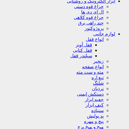
ابزار الکترونیک و روشنایی
چراغ قوه دستی
ال ای دی ها
چراغ قوه کلاهی
چند راهی برق
پروژوکتور
لوازم جانبی
انواع قفل
قفل آویز
قفل کتابی
سیلندر قفل
زنجیر
انواع صفحه
مته و ست مته
تیغ اره
شلنگ
نردبان
دستکش ایمنی
جعبه ابزار
کیف ابزار
سنباده
پد پولیش
پیچ و مهره
میخ و میخ پرچ