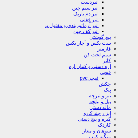
انبردست
انبر سیم چین
انبر دم باریک
انبر قفلی
انبر آرماتوربندی و مفتول بر
انبر کف چین
پیچ گوشتی
ست بکس و آچار بکس
فازمتر
سیم لخت کن
کاتر
اره دستی و کمان اره
قیچی
قیچیpvc
چکش
پتک
تبر و تبرچه
بیل و بیلچه
ماله دستی
ابزار چند کاره
گیره و پیج دستی
کاردک
سوهان و مغار
منگنه کوب