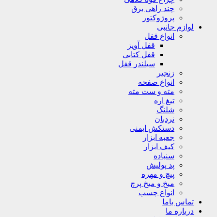
چند راهی برق
پروژوکتور
لوازم جانبی
انواع قفل
قفل آویز
قفل کتابی
سیلندر قفل
زنجیر
انواع صفحه
مته و ست مته
تیغ اره
شلنگ
نردبان
دستکش ایمنی
جعبه ابزار
کیف ابزار
سنباده
پد پولیش
پیچ و مهره
میخ و میخ پرچ
انواع چسب
تماس باما
درباره ما