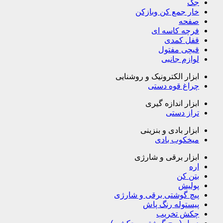
جک
خار جمع کن وبازکن
صفحه
فرچه کاسه ای
قفل کمدی
قیچی مفتول
لوازم جانبی
ابزار الکترونیک و روشنایی
چراغ قوه دستی
ابزار اندازه گیری
تراز دستی
ابزار بادی و بنزینی
میخکوب بادی
ابزار برقی و شارژی
اره
بتن کن
پولیش
پیچ گوشتی برقی و شارژی
پیستوله رنگ پاش
چکش تخریب