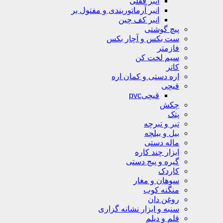
انبر قفلی
انبر آرماتوربندی و مفتول بر
انبر کف چین
پیچ گوشتی
ست بکس و آچار بکس
فازمتر
سیم لخت کن
کاتر
اره دستی و کمان اره
قیچی
قیچیpvc
چکش
پتک
تبر و تبرچه
بیل و بیلچه
ماله دستی
ابزار چند کاره
گیره و پیج دستی
کاردک
سوهان و مغار
منگنه کوب
روغن دان
سنبه و ابزار نشانه گزاری
قلم و دیلم