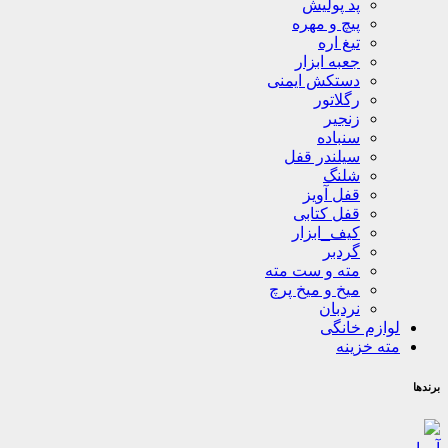
پد پولیش
پیچ و مهره
تیغ اره
جعبه ابزار
دستکش ایمنی
رگلاتور
زنجیر
سنباده
سیلندر قفل
شلنگ
قفل آویز
قفل کتابی
کیف_ابزار
گردبر
مته و ست مته
میخ و میخ پرچ
نردبان
لوازم خانگی
مته خزینه
برندها