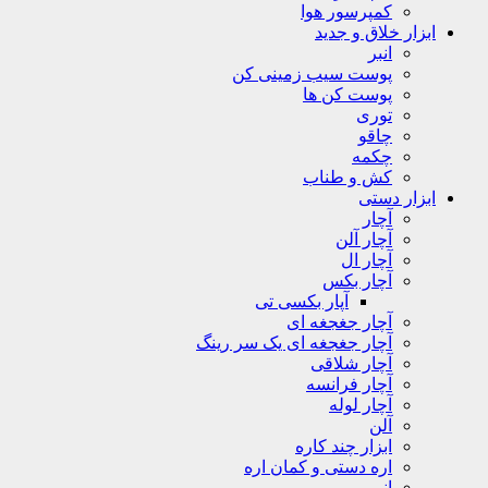
کمپرسور هوا
ابزار خلاق و جدید
انبر
پوست سیب زمینی کن
پوست کن ها
توری
چاقو
چکمه
کش و طناب
ابزار دستی
آچار
آچار آلن
آچار ال
آچار بکس
آپار بکسی تی
آچار جغجغه ای
آچار جغجغه ای یک سر رینگ
آچار شلاقی
آچار فرانسه
آچار لوله
آلن
ابزار چند کاره
اره دستی و کمان اره
انبر