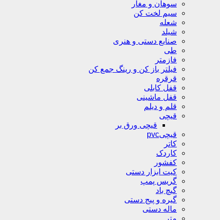
سوهان و مغار
سیم لخت کن
شعله
شیلد
صنایع دستی و هنری
طی
فازمتر
فیلتر باز کن و رینگ جمع کن
قرقره
قفل کابلی
قفل ماشینی
قلم و دیلم
قیچی
قیچی ورق بر
قیچیpvc
کاتر
کاردک
کفشور
کیت ابزار دستی
گریس پمپ
گیچ باد
گیره و پیج دستی
ماله دستی
متر