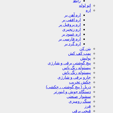
رابط
اتو لوله
اره
اره آهن بر
اره افقی بر
اره پروفیل پر
اره زنجیری
اره عمود بر
اره فارسی بر
اره گرد بر
بتن کن
پمپ کف کش
پولیش
پیچ گوشتی برقی و شارژی
پیستوله رنگ پاس
پیستوله رنگ پاش
جارو برقی و شارژی
چکش تخریب
دریل ( پیچ گوشتی ، چکشی)
دستگاه جوش و اینورتر
سشوار صنعتی
سنگ رومیزی
فرز
قیچی برقی