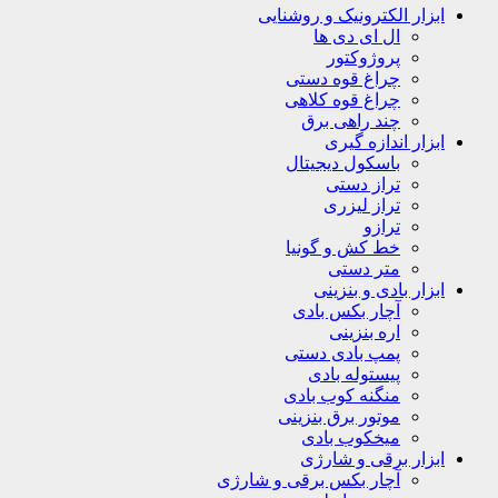
ابزار الکترونیک و روشنایی
ال ای دی ها
پروژوکتور
چراغ قوه دستی
چراغ قوه کلاهی
چند راهی برق
ابزار اندازه گیری
باسکول دیجیتال
تراز دستی
تراز لیزری
ترازو
خط کش و گونیا
متر دستی
ابزار بادی و بنزینی
آچار بکس بادی
اره بنزینی
پمپ بادی دستی
پیستوله بادی
منگنه کوب بادی
موتور برق بنزینی
میخکوب بادی
ابزار برقی و شارژی
آچار بکس برقی و شارژی