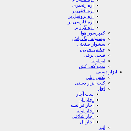
اره زنجیری
اره افقی بر
اره پروفیل پر
اره فارسی بر
اره گرد بر
کمپرسور هوا
پیستوله رنگ پاش
سشوار صنعتی
چکش تخریب
قیچی برقی
اتو لوله
پمپ کف کش
ابزار دستی
بکس ریلی
کیت ابزار دستی
آچار
ست آچار
آچار آلن
آچار فرانسه
آچار لوله
آچار شلاقی
آچار ال
انبر