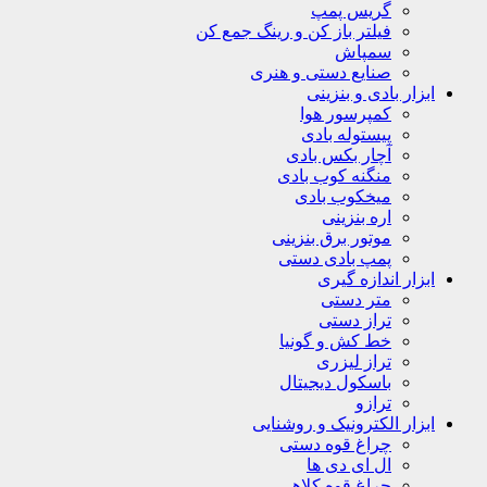
گریس پمپ
فیلتر باز کن و رینگ جمع کن
سمپاش
صنایع دستی و هنری
ابزار بادی و بنزینی
کمپرسور هوا
پیستوله بادی
آچار بکس بادی
منگنه کوب بادی
میخکوب بادی
اره بنزینی
موتور برق بنزینی
پمپ بادی دستی
ابزار اندازه گیری
متر دستی
تراز دستی
خط کش و گونیا
تراز لیزری
باسکول دیجیتال
ترازو
ابزار الکترونیک و روشنایی
چراغ قوه دستی
ال ای دی ها
چراغ قوه کلاهی