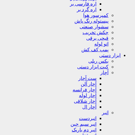
اره فارسی بر
اره گرد بر
کمپرسور هوا
پیستوله رنگ پاش
سشوار صنعتی
چکش تخریب
قیچی برقی
اتو لوله
پمپ کف کش
ابزار دستی
بکس ریلی
کیت ابزار دستی
آچار
ست آچار
آچار آلن
آچار فرانسه
آچار لوله
آچار شلاقی
آچار ال
انبر
انبردست
انبر سیم چین
انبر دم باریک