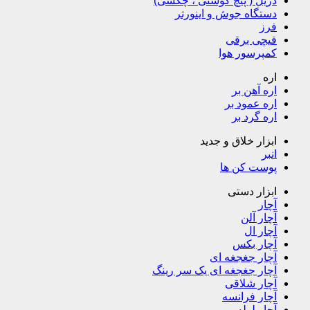
دریل ( پیچ گوشتی ، چکشی)
دستگاه جوش و اینورتر
فرز
قیچی برقی
کمپرسور هوا
اره
اره آهن بر
اره عمود بر
اره گرد بر
ابزار خلاق و جدید
انبر
پوست کن ها
ابزار دستی
آچار
آچار آلن
آچار ال
آچار بکس
آچار جغجغه ای
آچار جغجغه ای یک سر رینگ
آچار شلاقی
آچار فرانسه
آچار لوله