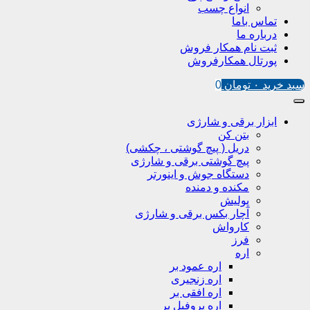
انواع چسب
تماس باما
درباره ما
ثبت نام همکار فروش
پورتال همکارفروش
سبد خرید
۰
تومان
0
ابزار برقی و شارژی
بتن کن
دریل ( پیچ گوشتی ، چکشی)
پیچ گوشتی برقی و شارژی
دستگاه جوش و اینورتر
مکنده و دمنده
پولیش
آچار بکس برقی و شارژی
کارواش
فرز
اره
اره عمود بر
اره زنجیری
اره افقی بر
اره پروفیل پر