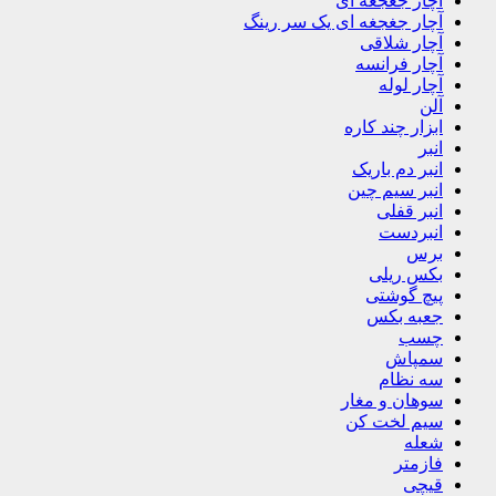
آچار جغجغه ای
آچار جغجغه ای یک سر رینگ
آچار شلاقی
آچار فرانسه
آچار لوله
آلن
ابزار چند کاره
انبر
انبر دم باریک
انبر سیم چین
انبر قفلی
انبردست
برس
بکس ریلی
پیچ گوشتی
جعبه بکس
چسب
سمپاش
سه نظام
سوهان و مغار
سیم لخت کن
شعله
فازمتر
قیچی