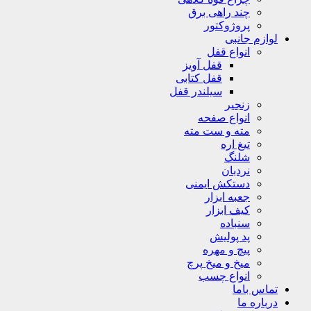
چند راهی برق
پروژوکتور
لوازم جانبی
انواع قفل
قفل آویز
قفل کتابی
سیلندر قفل
زنجیر
انواع صفحه
مته و ست مته
تیغ اره
شلنگ
نردبان
دستکش ایمنی
جعبه ابزار
کیف ابزار
سنباده
پد پولیش
پیچ و مهره
میخ و میخ پرچ
انواع چسب
تماس باما
درباره ما