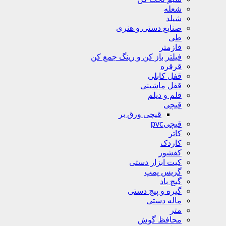
شعله
شیلد
صنایع دستی و هنری
طی
فازمتر
فیلتر باز کن و رینگ جمع کن
قرقره
قفل کابلی
قفل ماشینی
قلم و دیلم
قیچی
قیچی ورق بر
قیچیpvc
کاتر
کاردک
کفشور
کیت ابزار دستی
گریس پمپ
گیچ باد
گیره و پیج دستی
ماله دستی
متر
محافظ گوش