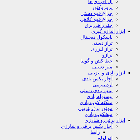
ال ای دی ها
پروژوکتور
چراغ قوه دستی
چراغ قوه کلاهی
چند راهی برق
ابزار اندازه گیری
باسکول دیجیتال
تراز دستی
تراز لیزری
ترازو
خط کش و گونیا
متر دستی
ابزار بادی و بنزینی
آچار بکس بادی
اره بنزینی
پمپ بادی دستی
پیستوله بادی
منگنه کوب بادی
موتور برق بنزینی
میخکوب بادی
ابزار برقی و شارژی
آچار بکس برقی و شارژی
رابط
اتو لوله