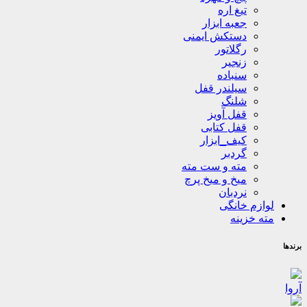
تیغ اره
جعبه ابزار
دستکش ایمنی
رگلاتور
زنجیر
سنباده
سیلندر قفل
شلنگ
قفل آویز
قفل کتابی
کیف_ابزار
گردبر
مته و ست مته
میخ و میخ پرچ
نردبان
لوازم خانگی
مته خزینه
برندها
آروا