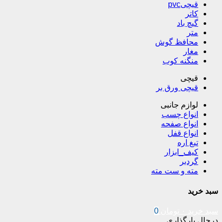
قیچیpvc
کاتر
گیچ باد
متر
محافظ گوش
مغار
منگنه کوب
قیچی
قیچی ورق بر
لوازم جانبی
انواع چسب
انواع صفحه
انواع قفل
تیغ اره
کیف_ابزار
گردبر
مته و ست مته
سبد خرید
سبد خرید
۰
تومان
0
درحال بارگذاری ...