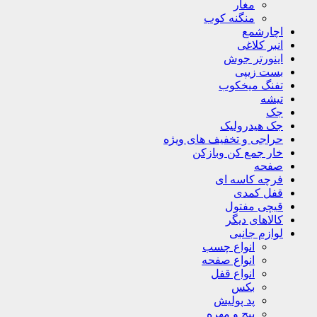
مغار
منگنه کوب
اچارشمع
انبر کلاغی
اینورتر جوش
بست زیپی
تفنگ میخکوب
تیشه
جک
جک هیدرولیک
حراجی و تخفیف های ویژه
خار جمع کن وبازکن
صفحه
فرچه کاسه ای
قفل کمدی
قیچی مفتول
کالاهای دیگر
لوازم جانبی
انواع چسب
انواع صفحه
انواع قفل
بکس
پد پولیش
پیچ و مهره