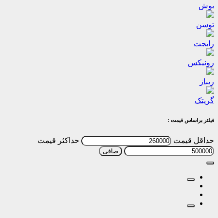
بوش
توسن
رایجت
رونیکس
ریباز
گریتک
فیلتر براساس قیمت :
حداقل قیمت
حداكثر قيمت
صافی