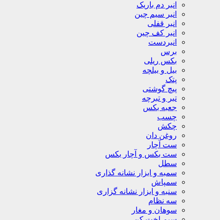
انبر دم باریک
انبر سیم چین
انبر قفلی
انبر کف چین
انبردست
برس
بکس ریلی
بیل و بیلچه
پتک
پیچ گوشتی
تبر و تبرچه
جعبه بکس
چسب
چکش
روغن دان
ست آچار
ست بکس و آچار بکس
سطل
سمبه و ابزار نشانه گذاری
سمپاش
سنبه و ابزار نشانه گزاری
سه نظام
سوهان و مغار
سیم لخت کن