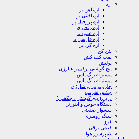
اره
اره آهن بر
اره افقی بر
اره پروفیل پر
اره زنجیری
اره عمود بر
اره فارسی بر
اره گرد بر
بتن کن
پمپ کف کش
پولیش
پیچ گوشتی برقی و شارژی
پیستوله رنگ پاس
پیستوله رنگ پاش
جارو برقی و شارژی
چکش تخریب
دریل ( پیچ گوشتی ، چکشی)
دستگاه جوش و اینورتر
سشوار صنعتی
سنگ رومیزی
فرز
قیچی برقی
کمپرسور هوا