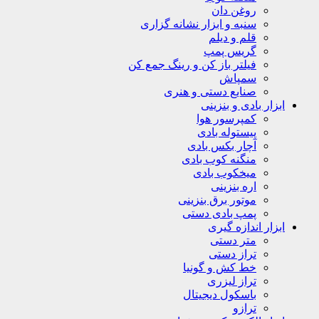
روغن دان
سنبه و ابزار نشانه گزاری
قلم و دیلم
گریس پمپ
فیلتر باز کن و رینگ جمع کن
سمپاش
صنایع دستی و هنری
ابزار بادی و بنزینی
کمپرسور هوا
پیستوله بادی
آچار بکس بادی
منگنه کوب بادی
میخکوب بادی
اره بنزینی
موتور برق بنزینی
پمپ بادی دستی
ابزار اندازه گیری
متر دستی
تراز دستی
خط کش و گونیا
تراز لیزری
باسکول دیجیتال
ترازو