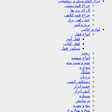
ابزار الکترونیک و روشنایی
چراغ قوه دستی
ال ای دی ها
چراغ قوه کلاهی
چند راهی برق
پروژوکتور
لوازم جانبی
انواع قفل
قفل آویز
قفل کتابی
سیلندر قفل
زنجیر
انواع صفحه
مته و ست مته
تیغ اره
شلنگ
نردبان
دستکش ایمنی
جعبه ابزار
کیف ابزار
سنباده
پد پولیش
پیچ و مهره
میخ و میخ پرچ