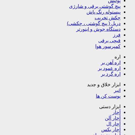
پولیش
پیچ گوشتی برقی و شارژی
پیستوله رنگ پاش
چکش تخریب
دریل ( پیچ گوشتی ، چکشی)
دستگاه جوش و اینورتر
فرز
قیچی برقی
کمپرسور هوا
اره
اره آهن بر
اره عمود بر
اره گرد بر
ابزار خلاق و جدید
انبر
پوست کن ها
ابزار دستی
آچار
آچار آلن
آچار ال
آچار بکس