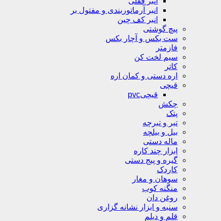
انبر قفلی
انبر آرماتوربندی و مفتول بر
انبر کف چین
پیچ گوشتی
ست بکس و آچار بکس
فازمتر
سیم لخت کن
کاتر
اره دستی و کمان اره
قیچی
قیچیpvc
چکش
پتک
تبر و تبرچه
بیل و بیلچه
ماله دستی
ابزار چند کاره
گیره و پیج دستی
کاردک
سوهان و مغار
منگنه کوب
روغن دان
سنبه و ابزار نشانه گزاری
قلم و دیلم