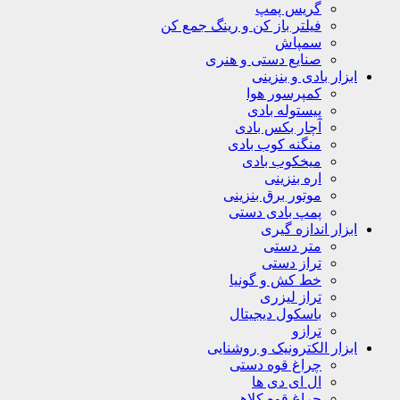
گریس پمپ
فیلتر باز کن و رینگ جمع کن
سمپاش
صنایع دستی و هنری
ابزار بادی و بنزینی
کمپرسور هوا
پیستوله بادی
آچار بکس بادی
منگنه کوب بادی
میخکوب بادی
اره بنزینی
موتور برق بنزینی
پمپ بادی دستی
ابزار اندازه گیری
متر دستی
تراز دستی
خط کش و گونیا
تراز لیزری
باسکول دیجیتال
ترازو
ابزار الکترونیک و روشنایی
چراغ قوه دستی
ال ای دی ها
چراغ قوه کلاهی