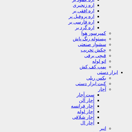
اره زنجیری
اره افقی بر
اره پروفیل پر
اره فارسی بر
اره گرد بر
کمپرسور هوا
پیستوله رنگ پاش
سشوار صنعتی
چکش تخریب
قیچی برقی
اتو لوله
پمپ کف کش
ابزار دستی
بکس ریلی
کیت ابزار دستی
آچار
ست آچار
آچار آلن
آچار فرانسه
آچار لوله
آچار شلاقی
آچار ال
انبر