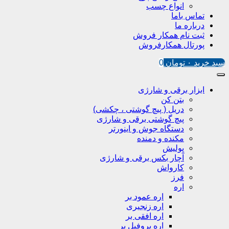
انواع چسب
تماس باما
درباره ما
ثبت نام همکار فروش
پورتال همکارفروش
سبد خرید
۰
تومان
0
ابزار برقی و شارژی
بتن کن
دریل ( پیچ گوشتی ، چکشی)
پیچ گوشتی برقی و شارژی
دستگاه جوش و اینورتر
مکنده و دمنده
پولیش
آچار بکس برقی و شارژی
کارواش
فرز
اره
اره عمود بر
اره زنجیری
اره افقی بر
اره پروفیل پر