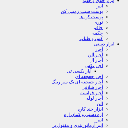
ابزار خلاق و جدید
انبر
پوست سیب زمینی کن
پوست کن ها
توری
چاقو
چکمه
کش و طناب
ابزار دستی
آچار
آچار آلن
آچار ال
آچار بکس
آپار بکسی تی
آچار جغجغه ای
آچار جغجغه ای یک سر رینگ
آچار شلاقی
آچار فرانسه
آچار لوله
آلن
ابزار چند کاره
اره دستی و کمان اره
انبر
انبر آرماتوربندی و مفتول بر