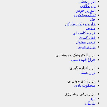
ابزار دستی
انبر کلاغی
اینورتر جوش
تفنگ میخکوب
جک
خار جمع کن وبازکن
صفحه
فرچه کاسه ای
قفل کمدی
قیچی مفتول
لوازم جانبی
ابزار الکترونیک و روشنایی
چراغ قوه دستی
ابزار اندازه گیری
تراز دستی
ابزار بادی و بنزینی
میخکوب بادی
ابزار برقی و شارژی
اره
بتن کن