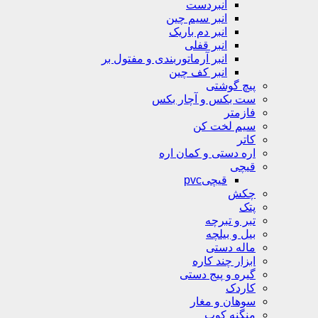
انبردست
انبر سیم چین
انبر دم باریک
انبر قفلی
انبر آرماتوربندی و مفتول بر
انبر کف چین
پیچ گوشتی
ست بکس و آچار بکس
فازمتر
سیم لخت کن
کاتر
اره دستی و کمان اره
قیچی
قیچیpvc
چکش
پتک
تبر و تبرچه
بیل و بیلچه
ماله دستی
ابزار چند کاره
گیره و پیج دستی
کاردک
سوهان و مغار
منگنه کوب