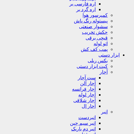
اره فارسی بر
اره گرد بر
کمپرسور هوا
پیستوله رنگ پاش
سشوار صنعتی
چکش تخریب
قیچی برقی
اتو لوله
پمپ کف کش
ابزار دستی
بکس ریلی
کیت ابزار دستی
آچار
ست آچار
آچار آلن
آچار فرانسه
آچار لوله
آچار شلاقی
آچار ال
انبر
انبردست
انبر سیم چین
انبر دم باریک