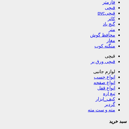
فازمتر
قیچی
قیچیpvc
کاتر
گیچ باد
متر
محافظ گوش
مغار
منگنه کوب
قیچی
قیچی ورق بر
لوازم جانبی
انواع چسب
انواع صفحه
انواع قفل
تیغ اره
کیف_ابزار
گردبر
مته و ست مته
سبد خرید