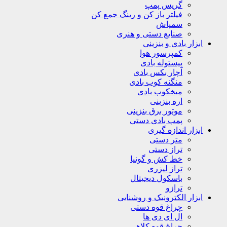
گریس پمپ
فیلتر باز کن و رینگ جمع کن
سمپاش
صنایع دستی و هنری
ابزار بادی و بنزینی
کمپرسور هوا
پیستوله بادی
آچار بکس بادی
منگنه کوب بادی
میخکوب بادی
اره بنزینی
موتور برق بنزینی
پمپ بادی دستی
ابزار اندازه گیری
متر دستی
تراز دستی
خط کش و گونیا
تراز لیزری
باسکول دیجیتال
ترازو
ابزار الکترونیک و روشنایی
چراغ قوه دستی
ال ای دی ها
چراغ قوه کلاهی