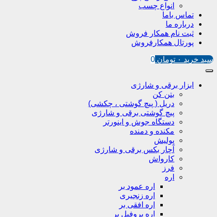
انواع چسب
تماس باما
درباره ما
ثبت نام همکار فروش
پورتال همکارفروش
سبد خرید
۰
تومان
0
ابزار برقی و شارژی
بتن کن
دریل ( پیچ گوشتی ، چکشی)
پیچ گوشتی برقی و شارژی
دستگاه جوش و اینورتر
مکنده و دمنده
پولیش
آچار بکس برقی و شارژی
کارواش
فرز
اره
اره عمود بر
اره زنجیری
اره افقی بر
اره پروفیل پر