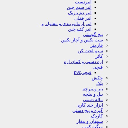
انبردست
انبر سیم چین
انبر دم باریک
انبر قفلی
انبر آرماتوربندی و مفتول بر
انبر کف چین
پیچ گوشتی
ست بکس و آچار بکس
فازمتر
سیم لخت کن
کاتر
اره دستی و کمان اره
قیچی
قیچیpvc
چکش
پتک
تبر و تبرچه
بیل و بیلچه
ماله دستی
ابزار چند کاره
گیره و پیج دستی
کاردک
سوهان و مغار
منگنه کوب