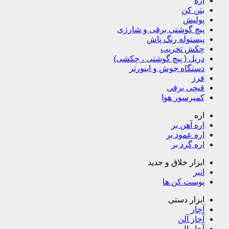
اره
بتن کن
پولیش
پیچ گوشتی برقی و شارژی
پیستوله رنگ پاش
چکش تخریب
دریل ( پیچ گوشتی ، چکشی)
دستگاه جوش و اینورتر
فرز
قیچی برقی
کمپرسور هوا
اره
اره آهن بر
اره عمود بر
اره گرد بر
ابزار خلاق و جدید
انبر
پوست کن ها
ابزار دستی
آچار
آچار آلن
آچار ال