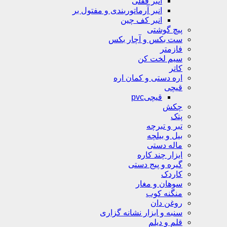
انبر قفلی
انبر آرماتوربندی و مفتول بر
انبر کف چین
پیچ گوشتی
ست بکس و آچار بکس
فازمتر
سیم لخت کن
کاتر
اره دستی و کمان اره
قیچی
قیچیpvc
چکش
پتک
تبر و تبرچه
بیل و بیلچه
ماله دستی
ابزار چند کاره
گیره و پیج دستی
کاردک
سوهان و مغار
منگنه کوب
روغن دان
سنبه و ابزار نشانه گزاری
قلم و دیلم