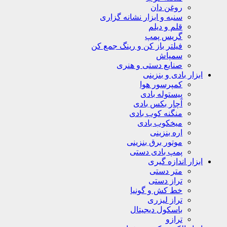
روغن دان
سنبه و ابزار نشانه گزاری
قلم و دیلم
گریس پمپ
فیلتر باز کن و رینگ جمع کن
سمپاش
صنایع دستی و هنری
ابزار بادی و بنزینی
کمپرسور هوا
پیستوله بادی
آچار بکس بادی
منگنه کوب بادی
میخکوب بادی
اره بنزینی
موتور برق بنزینی
پمپ بادی دستی
ابزار اندازه گیری
متر دستی
تراز دستی
خط کش و گونیا
تراز لیزری
باسکول دیجیتال
ترازو