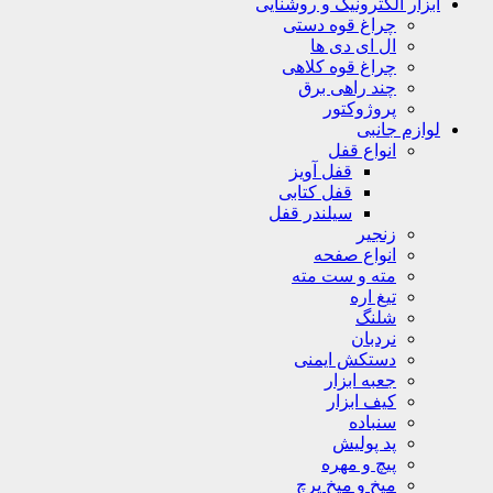
ابزار الکترونیک و روشنایی
چراغ قوه دستی
ال ای دی ها
چراغ قوه کلاهی
چند راهی برق
پروژوکتور
لوازم جانبی
انواع قفل
قفل آویز
قفل کتابی
سیلندر قفل
زنجیر
انواع صفحه
مته و ست مته
تیغ اره
شلنگ
نردبان
دستکش ایمنی
جعبه ابزار
کیف ابزار
سنباده
پد پولیش
پیچ و مهره
میخ و میخ پرچ