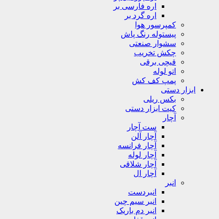
اره فارسی بر
اره گرد بر
کمپرسور هوا
پیستوله رنگ پاش
سشوار صنعتی
چکش تخریب
قیچی برقی
اتو لوله
پمپ کف کش
ابزار دستی
بکس ریلی
کیت ابزار دستی
آچار
ست آچار
آچار آلن
آچار فرانسه
آچار لوله
آچار شلاقی
آچار ال
انبر
انبردست
انبر سیم چین
انبر دم باریک