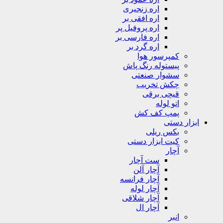
اره زنجیری
اره افقی بر
اره پروفیل پر
اره فارسی بر
اره گرد بر
کمپرسور هوا
پیستوله رنگ پاش
سشوار صنعتی
چکش تخریب
قیچی برقی
اتو لوله
پمپ کف کش
ابزار دستی
بکس ریلی
کیت ابزار دستی
آچار
ست آچار
آچار آلن
آچار فرانسه
آچار لوله
آچار شلاقی
آچار ال
انبر