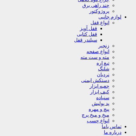
چند راهی برق
پروژوکتور
لوازم جانبی
انواع قفل
قفل آویز
قفل کتابی
سیلندر قفل
زنجیر
انواع صفحه
مته و ست مته
تیغ اره
شلنگ
نردبان
دستکش ایمنی
جعبه ابزار
کیف ابزار
سنباده
پد پولیش
پیچ و مهره
میخ و میخ پرچ
انواع چسب
تماس باما
درباره ما