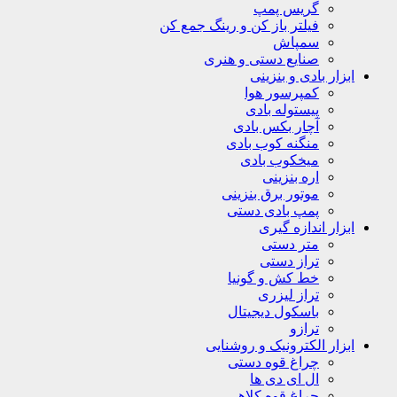
گریس پمپ
فیلتر باز کن و رینگ جمع کن
سمپاش
صنایع دستی و هنری
ابزار بادی و بنزینی
کمپرسور هوا
پیستوله بادی
آچار بکس بادی
منگنه کوب بادی
میخکوب بادی
اره بنزینی
موتور برق بنزینی
پمپ بادی دستی
ابزار اندازه گیری
متر دستی
تراز دستی
خط کش و گونیا
تراز لیزری
باسکول دیجیتال
ترازو
ابزار الکترونیک و روشنایی
چراغ قوه دستی
ال ای دی ها
چراغ قوه کلاهی