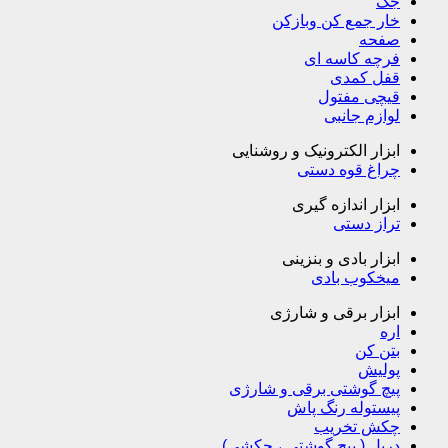
جک
خار جمع کن وبازکن
صفحه
فرچه کاسه ای
قفل کمدی
قیچی مفتول
لوازم جانبی
ابزار الکترونیک و روشنایی
چراغ قوه دستی
ابزار اندازه گیری
تراز دستی
ابزار بادی و بنزینی
میخکوب بادی
ابزار برقی و شارژی
اره
بتن کن
پولیش
پیچ گوشتی برقی و شارژی
پیستوله رنگ پاش
چکش تخریب
دریل ( پیچ گوشتی ، چکشی)