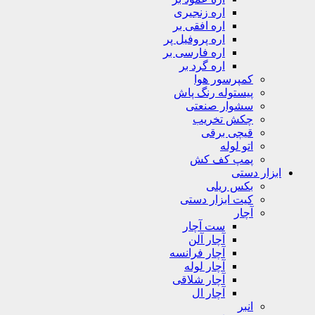
اره زنجیری
اره افقی بر
اره پروفیل پر
اره فارسی بر
اره گرد بر
کمپرسور هوا
پیستوله رنگ پاش
سشوار صنعتی
چکش تخریب
قیچی برقی
اتو لوله
پمپ کف کش
ابزار دستی
بکس ریلی
کیت ابزار دستی
آچار
ست آچار
آچار آلن
آچار فرانسه
آچار لوله
آچار شلاقی
آچار ال
انبر