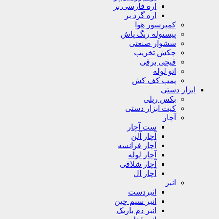
اره فارسی بر
اره گرد بر
کمپرسور هوا
پیستوله رنگ پاش
سشوار صنعتی
چکش تخریب
قیچی برقی
اتو لوله
پمپ کف کش
ابزار دستی
بکس ریلی
کیت ابزار دستی
آچار
ست آچار
آچار آلن
آچار فرانسه
آچار لوله
آچار شلاقی
آچار ال
انبر
انبردست
انبر سیم چین
انبر دم باریک