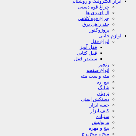
ابزار الکترونیک و روشنایی
چراغ قوه دستی
ال ای دی ها
چراغ قوه کلاهی
چند راهی برق
پروژوکتور
لوازم جانبی
انواع قفل
قفل آویز
قفل کتابی
سیلندر قفل
زنجیر
انواع صفحه
مته و ست مته
تیغ اره
شلنگ
نردبان
دستکش ایمنی
جعبه ابزار
کیف ابزار
سنباده
پد پولیش
پیچ و مهره
میخ و میخ پرچ