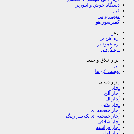
دستگاه جوش و اینورتر
فرز
قیچی برقی
کمپرسور هوا
اره
اره آهن بر
اره عمود بر
اره گرد بر
ابزار خلاق و جدید
انبر
پوست کن ها
ابزار دستی
آچار
آچار آلن
آچار ال
آچار بکس
آچار جغجغه ای
آچار جغجغه ای یک سر رینگ
آچار شلاقی
آچار فرانسه
آچار لوله