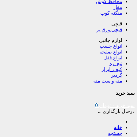
محافظ گوش
مغار
منگنه کوب
قیچی
قیچی ورق بر
لوازم جانبی
انواع چسب
انواع صفحه
انواع قفل
تیغ اره
کیف_ابزار
گردبر
مته و ست مته
سبد خرید
سبد خرید
۰
تومان
0
درحال بارگذاری ...
خانه
جستجو