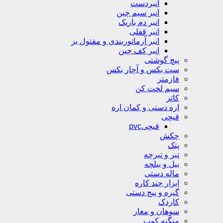
انبردست
انبر سیم چین
انبر دم باریک
انبر قفلی
انبر آرماتوربندی و مفتول بر
انبر کف چین
پیچ گوشتی
ست بکس و آچار بکس
فازمتر
سیم لخت کن
کاتر
اره دستی و کمان اره
قیچی
قیچیpvc
چکش
پتک
تبر و تبرچه
بیل و بیلچه
ماله دستی
ابزار چند کاره
گیره و پیج دستی
کاردک
سوهان و مغار
منگنه کوب