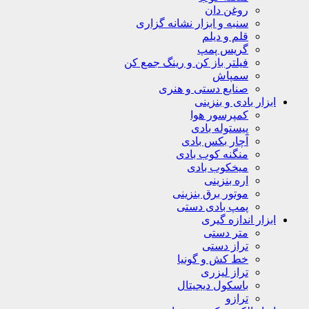
روغن دان
سنبه و ابزار نشانه گزاری
قلم و دیلم
گریس پمپ
فیلتر باز کن و رینگ جمع کن
سمپاش
صنایع دستی و هنری
ابزار بادی و بنزینی
کمپرسور هوا
پیستوله بادی
آچار بکس بادی
منگنه کوب بادی
میخکوب بادی
اره بنزینی
موتور برق بنزینی
پمپ بادی دستی
ابزار اندازه گیری
متر دستی
تراز دستی
خط کش و گونیا
تراز لیزری
باسکول دیجیتال
ترازو