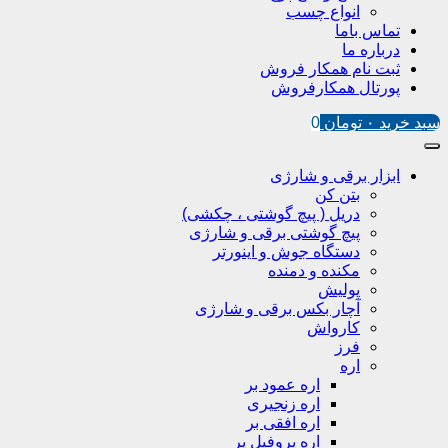
انواع چسب
تماس باما
درباره ما
ثبت نام همکار فروش
پورتال همکارفروش
سبد خرید
۰
تومان
0
ابزار برقی و شارژی
بتن کن
دریل ( پیچ گوشتی ، چکشی)
پیچ گوشتی برقی و شارژی
دستگاه جوش و اینورتر
مکنده و دمنده
پولیش
آچار بکس برقی و شارژی
کارواش
فرز
اره
اره عمود بر
اره زنجیری
اره افقی بر
اره پروفیل پر