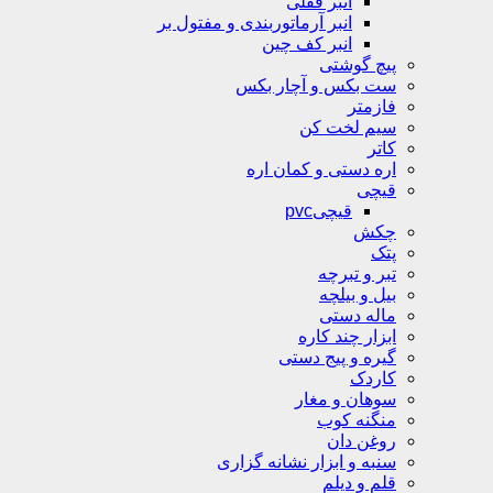
انبر قفلی
انبر آرماتوربندی و مفتول بر
انبر کف چین
پیچ گوشتی
ست بکس و آچار بکس
فازمتر
سیم لخت کن
کاتر
اره دستی و کمان اره
قیچی
قیچیpvc
چکش
پتک
تبر و تبرچه
بیل و بیلچه
ماله دستی
ابزار چند کاره
گیره و پیج دستی
کاردک
سوهان و مغار
منگنه کوب
روغن دان
سنبه و ابزار نشانه گزاری
قلم و دیلم