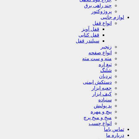
چند راهی برق
پروژوکتور
لوازم جانبی
انواع قفل
قفل آویز
قفل کتابی
سیلندر قفل
زنجیر
انواع صفحه
مته و ست مته
تیغ اره
شلنگ
نردبان
دستکش ایمنی
جعبه ابزار
کیف ابزار
سنباده
پد پولیش
پیچ و مهره
میخ و میخ پرچ
انواع چسب
تماس باما
درباره ما