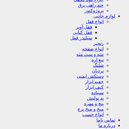
چند راهی برق
پروژوکتور
لوازم جانبی
انواع قفل
قفل آویز
قفل کتابی
سیلندر قفل
زنجیر
انواع صفحه
مته و ست مته
تیغ اره
شلنگ
نردبان
دستکش ایمنی
جعبه ابزار
کیف ابزار
سنباده
پد پولیش
پیچ و مهره
میخ و میخ پرچ
انواع چسب
تماس باما
درباره ما