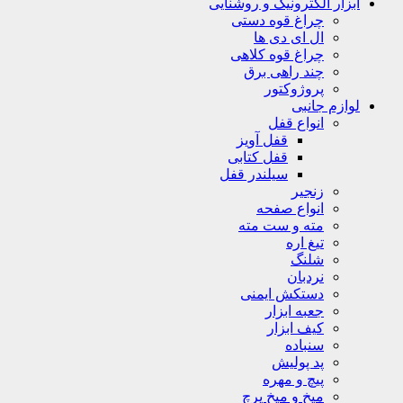
ابزار الکترونیک و روشنایی
چراغ قوه دستی
ال ای دی ها
چراغ قوه کلاهی
چند راهی برق
پروژوکتور
لوازم جانبی
انواع قفل
قفل آویز
قفل کتابی
سیلندر قفل
زنجیر
انواع صفحه
مته و ست مته
تیغ اره
شلنگ
نردبان
دستکش ایمنی
جعبه ابزار
کیف ابزار
سنباده
پد پولیش
پیچ و مهره
میخ و میخ پرچ