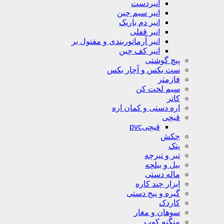
انبردست
انبر سیم چین
انبر دم باریک
انبر قفلی
انبر آرماتوربندی و مفتول بر
انبر کف چین
پیچ گوشتی
ست بکس و آچار بکس
فازمتر
سیم لخت کن
کاتر
اره دستی و کمان اره
قیچی
قیچیpvc
چکش
پتک
تبر و تبرچه
بیل و بیلچه
ماله دستی
ابزار چند کاره
گیره و پیج دستی
کاردک
سوهان و مغار
منگنه کوب