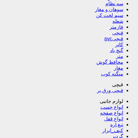
سه نظام
سوهان و مغار
سیم لخت کن
شعله
فازمتر
قیچی
قیچیpvc
کاتر
گیچ باد
متر
محافظ گوش
مغار
منگنه کوب
قیچی
قیچی ورق بر
لوازم جانبی
انواع چسب
انواع صفحه
انواع قفل
تیغ اره
کیف_ابزار
گردبر