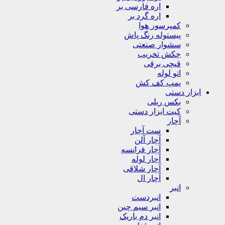
اره فارسی بر
اره گرد بر
کمپرسور هوا
پیستوله رنگ پاش
سشوار صنعتی
چکش تخریب
قیچی برقی
اتو لوله
پمپ کف کش
ابزار دستی
بکس ریلی
کیت ابزار دستی
آچار
ست آچار
آچار آلن
آچار فرانسه
آچار لوله
آچار شلاقی
آچار ال
انبر
انبردست
انبر سیم چین
انبر دم باریک