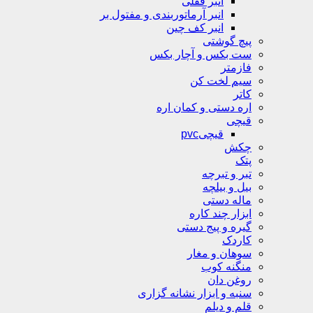
انبر قفلی
انبر آرماتوربندی و مفتول بر
انبر کف چین
پیچ گوشتی
ست بکس و آچار بکس
فازمتر
سیم لخت کن
کاتر
اره دستی و کمان اره
قیچی
قیچیpvc
چکش
پتک
تبر و تبرچه
بیل و بیلچه
ماله دستی
ابزار چند کاره
گیره و پیج دستی
کاردک
سوهان و مغار
منگنه کوب
روغن دان
سنبه و ابزار نشانه گزاری
قلم و دیلم