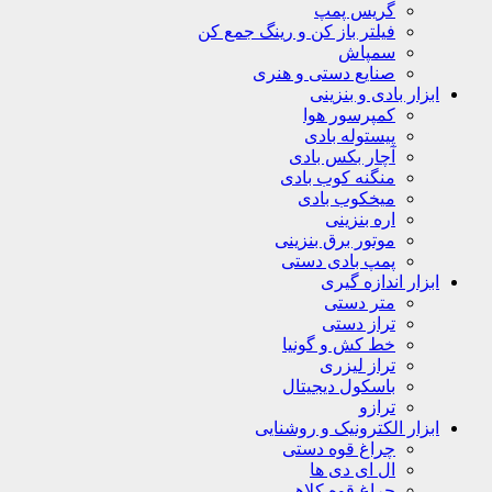
گریس پمپ
فیلتر باز کن و رینگ جمع کن
سمپاش
صنایع دستی و هنری
ابزار بادی و بنزینی
کمپرسور هوا
پیستوله بادی
آچار بکس بادی
منگنه کوب بادی
میخکوب بادی
اره بنزینی
موتور برق بنزینی
پمپ بادی دستی
ابزار اندازه گیری
متر دستی
تراز دستی
خط کش و گونیا
تراز لیزری
باسکول دیجیتال
ترازو
ابزار الکترونیک و روشنایی
چراغ قوه دستی
ال ای دی ها
چراغ قوه کلاهی