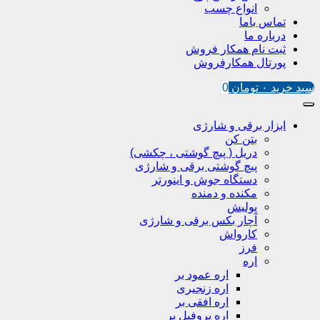
انواع چسب
تماس باما
درباره ما
ثبت نام همکار فروش
پورتال همکارفروش
سبد خرید
۰
تومان
0
ابزار برقی و شارژی
بتن کن
دریل ( پیچ گوشتی ، چکشی)
پیچ گوشتی برقی و شارژی
دستگاه جوش و اینورتر
مکنده و دمنده
پولیش
آچار بکس برقی و شارژی
کارواش
فرز
اره
اره عمود بر
اره زنجیری
اره افقی بر
اره پروفیل پر