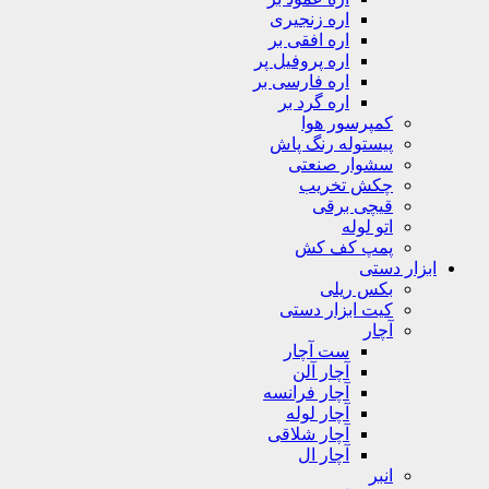
اره زنجیری
اره افقی بر
اره پروفیل پر
اره فارسی بر
اره گرد بر
کمپرسور هوا
پیستوله رنگ پاش
سشوار صنعتی
چکش تخریب
قیچی برقی
اتو لوله
پمپ کف کش
ابزار دستی
بکس ریلی
کیت ابزار دستی
آچار
ست آچار
آچار آلن
آچار فرانسه
آچار لوله
آچار شلاقی
آچار ال
انبر