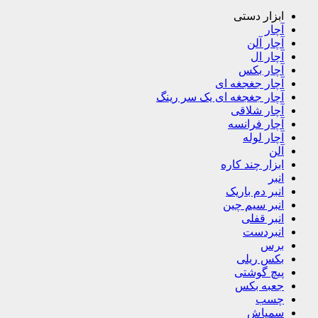
ابزار دستی
آچار
آچار آلن
آچار ال
آچار بکس
آچار جغجغه ای
آچار جغجغه ای یک سر رینگ
آچار شلاقی
آچار فرانسه
آچار لوله
آلن
ابزار چند کاره
انبر
انبر دم باریک
انبر سیم چین
انبر قفلی
انبردست
برس
بکس ریلی
پیچ گوشتی
جعبه بکس
چسب
سمپاش