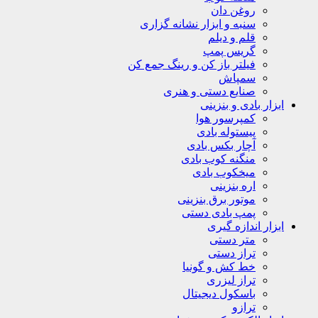
روغن دان
سنبه و ابزار نشانه گزاری
قلم و دیلم
گریس پمپ
فیلتر باز کن و رینگ جمع کن
سمپاش
صنایع دستی و هنری
ابزار بادی و بنزینی
کمپرسور هوا
پیستوله بادی
آچار بکس بادی
منگنه کوب بادی
میخکوب بادی
اره بنزینی
موتور برق بنزینی
پمپ بادی دستی
ابزار اندازه گیری
متر دستی
تراز دستی
خط کش و گونیا
تراز لیزری
باسکول دیجیتال
ترازو