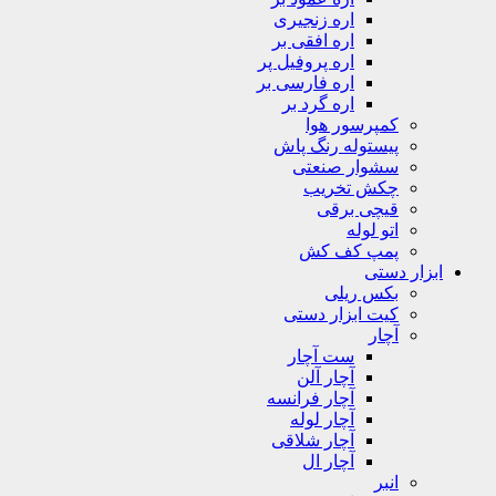
اره زنجیری
اره افقی بر
اره پروفیل پر
اره فارسی بر
اره گرد بر
کمپرسور هوا
پیستوله رنگ پاش
سشوار صنعتی
چکش تخریب
قیچی برقی
اتو لوله
پمپ کف کش
ابزار دستی
بکس ریلی
کیت ابزار دستی
آچار
ست آچار
آچار آلن
آچار فرانسه
آچار لوله
آچار شلاقی
آچار ال
انبر