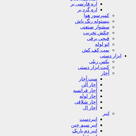
اره فارسی بر
اره گرد بر
کمپرسور هوا
پیستوله رنگ پاش
سشوار صنعتی
چکش تخریب
قیچی برقی
اتو لوله
پمپ کف کش
ابزار دستی
بکس ریلی
کیت ابزار دستی
آچار
ست آچار
آچار آلن
آچار فرانسه
آچار لوله
آچار شلاقی
آچار ال
انبر
انبردست
انبر سیم چین
انبر دم باریک