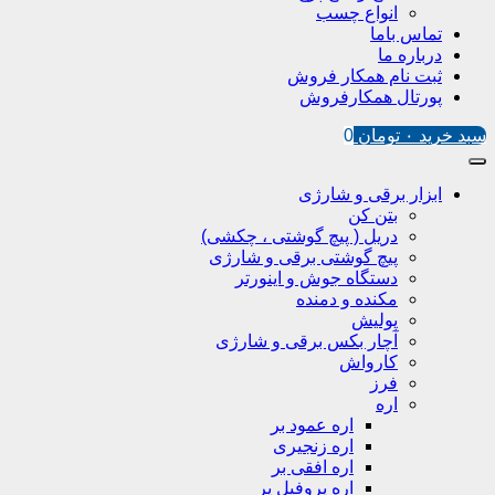
انواع چسب
تماس باما
درباره ما
ثبت نام همکار فروش
پورتال همکارفروش
سبد خرید
۰
تومان
0
ابزار برقی و شارژی
بتن کن
دریل ( پیچ گوشتی ، چکشی)
پیچ گوشتی برقی و شارژی
دستگاه جوش و اینورتر
مکنده و دمنده
پولیش
آچار بکس برقی و شارژی
کارواش
فرز
اره
اره عمود بر
اره زنجیری
اره افقی بر
اره پروفیل پر