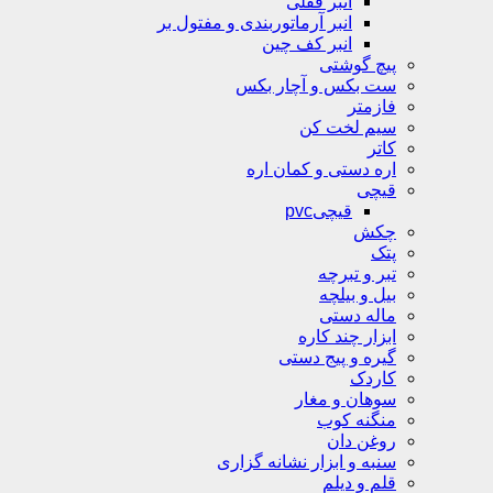
انبر قفلی
انبر آرماتوربندی و مفتول بر
انبر کف چین
پیچ گوشتی
ست بکس و آچار بکس
فازمتر
سیم لخت کن
کاتر
اره دستی و کمان اره
قیچی
قیچیpvc
چکش
پتک
تبر و تبرچه
بیل و بیلچه
ماله دستی
ابزار چند کاره
گیره و پیج دستی
کاردک
سوهان و مغار
منگنه کوب
روغن دان
سنبه و ابزار نشانه گزاری
قلم و دیلم