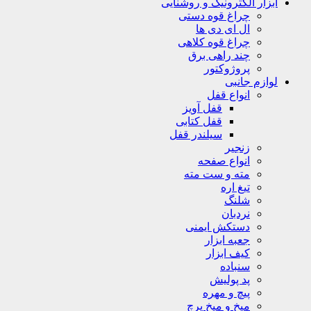
ابزار الکترونیک و روشنایی
چراغ قوه دستی
ال ای دی ها
چراغ قوه کلاهی
چند راهی برق
پروژوکتور
لوازم جانبی
انواع قفل
قفل آویز
قفل کتابی
سیلندر قفل
زنجیر
انواع صفحه
مته و ست مته
تیغ اره
شلنگ
نردبان
دستکش ایمنی
جعبه ابزار
کیف ابزار
سنباده
پد پولیش
پیچ و مهره
میخ و میخ پرچ