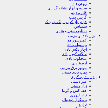
روغن دان
سنبه و ابزار نشانه گزاری
قلم و دیلم
گریس پمپ
فیلتر باز کن و رینگ جمع کن
سمپاش
صنایع دستی و هنری
ابزار بادی و بنزینی
کمپرسور هوا
پیستوله بادی
آچار بکس بادی
منگنه کوب بادی
میخکوب بادی
اره بنزینی
موتور برق بنزینی
پمپ بادی دستی
ابزار اندازه گیری
متر دستی
تراز دستی
خط کش و گونیا
تراز لیزری
باسکول دیجیتال
ترازو