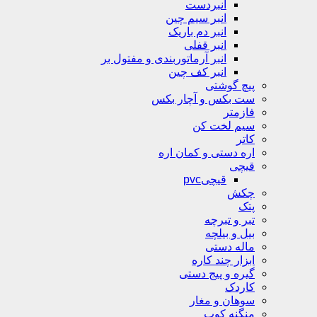
انبردست
انبر سیم چین
انبر دم باریک
انبر قفلی
انبر آرماتوربندی و مفتول بر
انبر کف چین
پیچ گوشتی
ست بکس و آچار بکس
فازمتر
سیم لخت کن
کاتر
اره دستی و کمان اره
قیچی
قیچیpvc
چکش
پتک
تبر و تبرچه
بیل و بیلچه
ماله دستی
ابزار چند کاره
گیره و پیج دستی
کاردک
سوهان و مغار
منگنه کوب