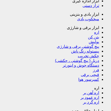
ابزار اندازه گیری
تراز دستی
ابزار بادی و بنزینی
میخکوب بادی
ابزار برقی و شارژی
اره
بتن کن
پولیش
پیچ گوشتی برقی و شارژی
پیستوله رنگ پاش
چکش تخریب
دریل ( پیچ گوشتی ، چکشی)
دستگاه جوش و اینورتر
فرز
قیچی برقی
کمپرسور هوا
اره
اره آهن بر
اره عمود بر
اره گرد بر
ابزار خلاق و جدید