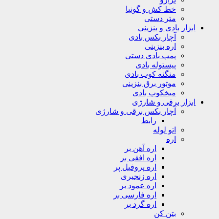
خط کش و گونیا
متر دستی
ابزار بادی و بنزینی
آچار بکس بادی
اره بنزینی
پمپ بادی دستی
پیستوله بادی
منگنه کوب بادی
موتور برق بنزینی
میخکوب بادی
ابزار برقی و شارژی
آچار بکس برقی و شارژی
رابط
اتو لوله
اره
اره آهن بر
اره افقی بر
اره پروفیل پر
اره زنجیری
اره عمود بر
اره فارسی بر
اره گرد بر
بتن کن