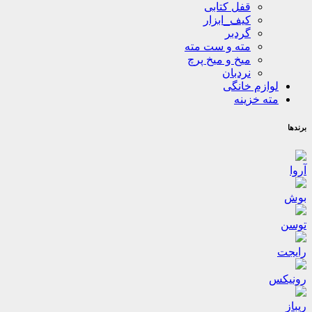
قفل کتابی
کیف_ابزار
گردبر
مته و ست مته
میخ و میخ پرچ
نردبان
لوازم خانگی
مته خزینه
برندها
آروا
بوش
توسن
رایجت
رونیکس
ریباز