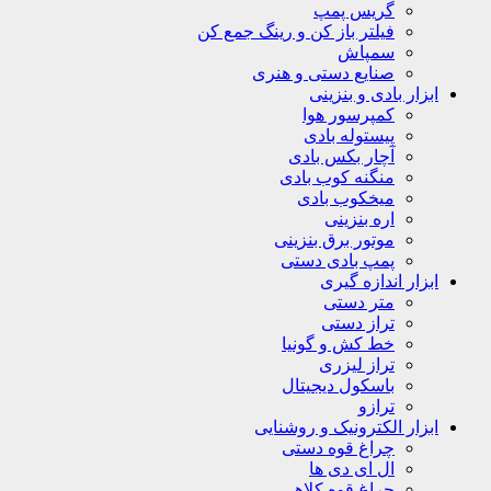
گریس پمپ
فیلتر باز کن و رینگ جمع کن
سمپاش
صنایع دستی و هنری
ابزار بادی و بنزینی
کمپرسور هوا
پیستوله بادی
آچار بکس بادی
منگنه کوب بادی
میخکوب بادی
اره بنزینی
موتور برق بنزینی
پمپ بادی دستی
ابزار اندازه گیری
متر دستی
تراز دستی
خط کش و گونیا
تراز لیزری
باسکول دیجیتال
ترازو
ابزار الکترونیک و روشنایی
چراغ قوه دستی
ال ای دی ها
چراغ قوه کلاهی