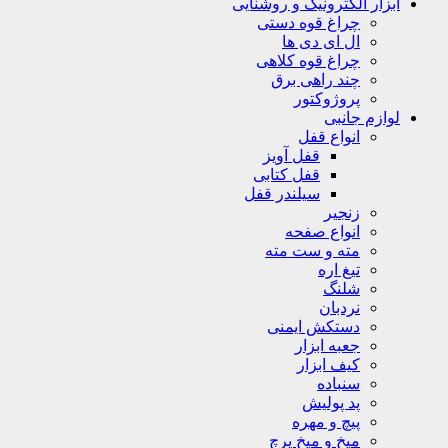
ابزار الکترونیک و روشنایی
چراغ قوه دستی
ال ای دی ها
چراغ قوه کلاهی
چند راهی برق
پروژوکتور
لوازم جانبی
انواع قفل
قفل آویز
قفل کتابی
سیلندر قفل
زنجیر
انواع صفحه
مته و ست مته
تیغ اره
شلنگ
نردبان
دستکش ایمنی
جعبه ابزار
کیف ابزار
سنباده
پد پولیش
پیچ و مهره
میخ و میخ پرچ