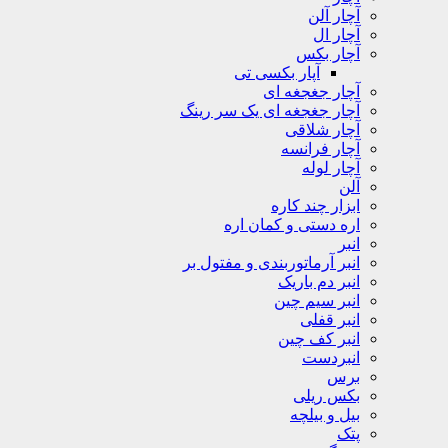
آچار آلن
آچار ال
آچار بکس
آپار بکسی تی
آچار جغجغه ای
آچار جغجغه ای یک سر رینگ
آچار شلاقی
آچار فرانسه
آچار لوله
آلن
ابزار چند کاره
اره دستی و کمان اره
انبر
انبر آرماتوربندی و مفتول بر
انبر دم باریک
انبر سیم چین
انبر قفلی
انبر کف چین
انبردست
برس
بکس ریلی
بیل و بیلچه
پتک