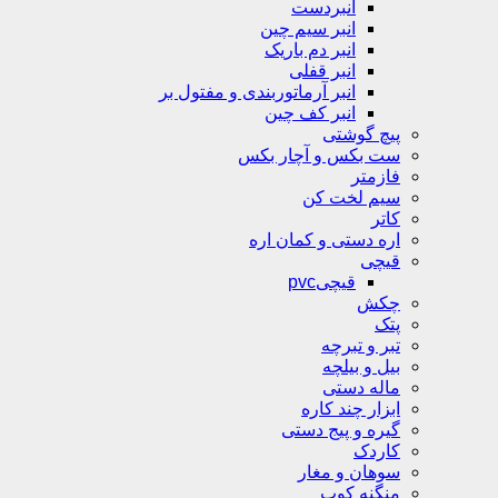
انبردست
انبر سیم چین
انبر دم باریک
انبر قفلی
انبر آرماتوربندی و مفتول بر
انبر کف چین
پیچ گوشتی
ست بکس و آچار بکس
فازمتر
سیم لخت کن
کاتر
اره دستی و کمان اره
قیچی
قیچیpvc
چکش
پتک
تبر و تبرچه
بیل و بیلچه
ماله دستی
ابزار چند کاره
گیره و پیج دستی
کاردک
سوهان و مغار
منگنه کوب