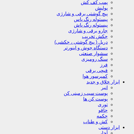
پمپ کف کش
پولیش
پیچ گوشتی برقی و شارژی
پیستوله رنگ پاس
پیستوله رنگ پاش
جارو برقی و شارژی
چکش تخریب
دریل ( پیچ گوشتی ، چکشی)
دستگاه جوش و اینورتر
سشوار صنعتی
سنگ رومیزی
فرز
قیچی برقی
کمپرسور هوا
ابزار خلاق و جدید
انبر
پوست سیب زمینی کن
پوست کن ها
توری
چاقو
چکمه
کش و طناب
ابزار دستی
آچار