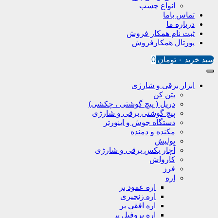
انواع چسب
تماس باما
درباره ما
ثبت نام همکار فروش
پورتال همکارفروش
سبد خرید
۰
تومان
0
ابزار برقی و شارژی
بتن کن
دریل ( پیچ گوشتی ، چکشی)
پیچ گوشتی برقی و شارژی
دستگاه جوش و اینورتر
مکنده و دمنده
پولیش
آچار بکس برقی و شارژی
کارواش
فرز
اره
اره عمود بر
اره زنجیری
اره افقی بر
اره پروفیل پر