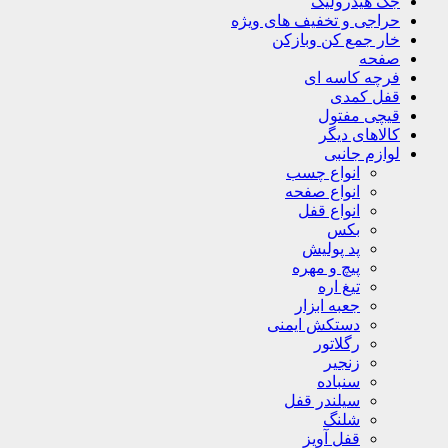
جک هیدرولیک
حراجی و تخفیف های ویژه
خار جمع کن وبازکن
صفحه
فرچه کاسه ای
قفل کمدی
قیچی مفتول
کالاهای دیگر
لوازم جانبی
انواع چسب
انواع صفحه
انواع قفل
بکس
پد پولیش
پیچ و مهره
تیغ اره
جعبه ابزار
دستکش ایمنی
رگلاتور
زنجیر
سنباده
سیلندر قفل
شلنگ
قفل آویز