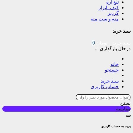
تیغ اره
کیف_ابزار
گردبر
مته و ست مته
سبد خرید
سبد خرید
۰
تومان
0
درحال بارگذاری ...
خانه
جستجو
سبد خرید
حساب کاربری
بستن
مقایسه
ورود به حساب کاربری