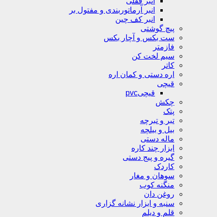
انبر قفلی
انبر آرماتوربندی و مفتول بر
انبر کف چین
پیچ گوشتی
ست بکس و آچار بکس
فازمتر
سیم لخت کن
کاتر
اره دستی و کمان اره
قیچی
قیچیpvc
چکش
پتک
تبر و تبرچه
بیل و بیلچه
ماله دستی
ابزار چند کاره
گیره و پیج دستی
کاردک
سوهان و مغار
منگنه کوب
روغن دان
سنبه و ابزار نشانه گزاری
قلم و دیلم