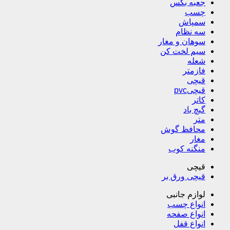
جعبه بکس
چسب
سمپاش
سه نظام
سوهان و مغار
سیم لخت کن
شعله
فازمتر
قیچی
قیچیpvc
کاتر
گیچ باد
متر
محافظ گوش
مغار
منگنه کوب
قیچی
قیچی ورق بر
لوازم جانبی
انواع چسب
انواع صفحه
انواع قفل