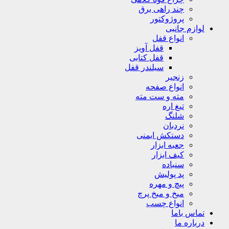
چند راهی برق
پروژوکتور
لوازم جانبی
انواع قفل
قفل آویز
قفل کتابی
سیلندر قفل
زنجیر
انواع صفحه
مته و ست مته
تیغ اره
شلنگ
نردبان
دستکش ایمنی
جعبه ابزار
کیف ابزار
سنباده
پد پولیش
پیچ و مهره
میخ و میخ پرچ
انواع چسب
تماس باما
درباره ما