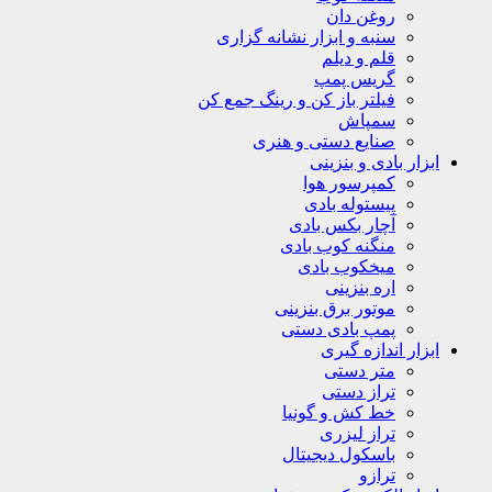
روغن دان
سنبه و ابزار نشانه گزاری
قلم و دیلم
گریس پمپ
فیلتر باز کن و رینگ جمع کن
سمپاش
صنایع دستی و هنری
ابزار بادی و بنزینی
کمپرسور هوا
پیستوله بادی
آچار بکس بادی
منگنه کوب بادی
میخکوب بادی
اره بنزینی
موتور برق بنزینی
پمپ بادی دستی
ابزار اندازه گیری
متر دستی
تراز دستی
خط کش و گونیا
تراز لیزری
باسکول دیجیتال
ترازو