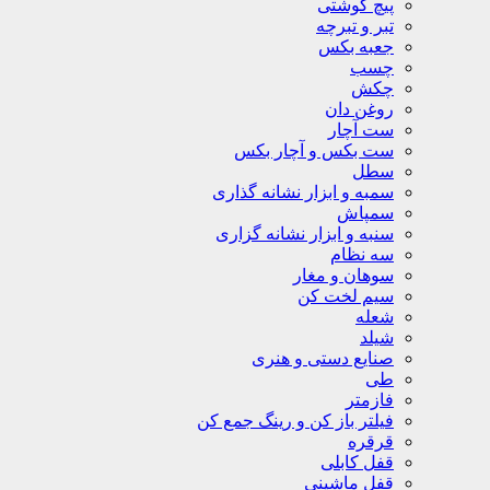
پیچ گوشتی
تبر و تبرچه
جعبه بکس
چسب
چکش
روغن دان
ست آچار
ست بکس و آچار بکس
سطل
سمبه و ابزار نشانه گذاری
سمپاش
سنبه و ابزار نشانه گزاری
سه نظام
سوهان و مغار
سیم لخت کن
شعله
شیلد
صنایع دستی و هنری
طی
فازمتر
فیلتر باز کن و رینگ جمع کن
قرقره
قفل کابلی
قفل ماشینی