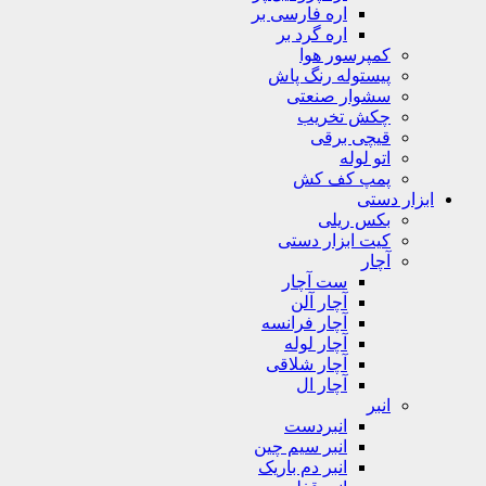
اره فارسی بر
اره گرد بر
کمپرسور هوا
پیستوله رنگ پاش
سشوار صنعتی
چکش تخریب
قیچی برقی
اتو لوله
پمپ کف کش
ابزار دستی
بکس ریلی
کیت ابزار دستی
آچار
ست آچار
آچار آلن
آچار فرانسه
آچار لوله
آچار شلاقی
آچار ال
انبر
انبردست
انبر سیم چین
انبر دم باریک