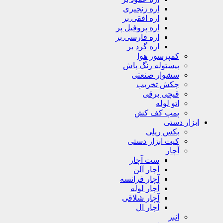
اره زنجیری
اره افقی بر
اره پروفیل پر
اره فارسی بر
اره گرد بر
کمپرسور هوا
پیستوله رنگ پاش
سشوار صنعتی
چکش تخریب
قیچی برقی
اتو لوله
پمپ کف کش
ابزار دستی
بکس ریلی
کیت ابزار دستی
آچار
ست آچار
آچار آلن
آچار فرانسه
آچار لوله
آچار شلاقی
آچار ال
انبر