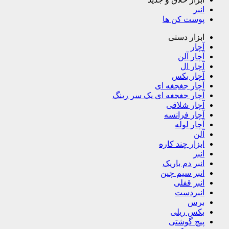
انبر
پوست کن ها
ابزار دستی
آچار
آچار آلن
آچار ال
آچار بکس
آچار جغجغه ای
آچار جغجغه ای یک سر رینگ
آچار شلاقی
آچار فرانسه
آچار لوله
آلن
ابزار چند کاره
انبر
انبر دم باریک
انبر سیم چین
انبر قفلی
انبردست
برس
بکس ریلی
پیچ گوشتی