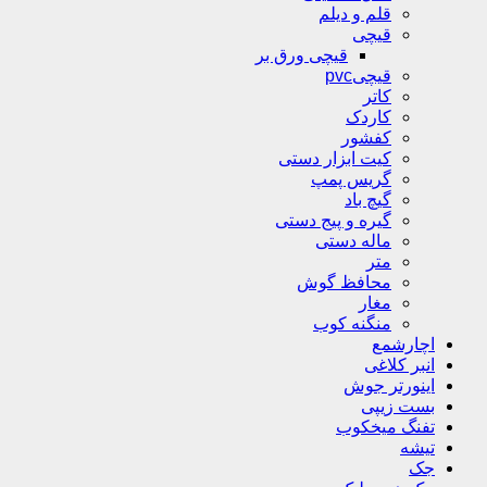
قلم و دیلم
قیچی
قیچی ورق بر
قیچیpvc
کاتر
کاردک
کفشور
کیت ابزار دستی
گریس پمپ
گیچ باد
گیره و پیج دستی
ماله دستی
متر
محافظ گوش
مغار
منگنه کوب
اچارشمع
انبر کلاغی
اینورتر جوش
بست زیپی
تفنگ میخکوب
تیشه
جک