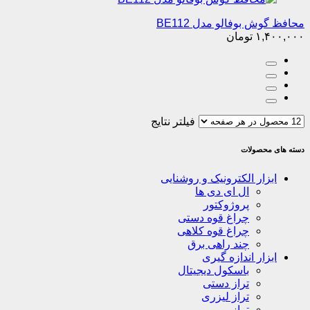
محافظ گوش بوفالو مدل BE112
۱,۴۰۰,۰۰۰
تومان
فیلتر نتایج
دسته های محصولات
ابزار الکترونیک و روشنایی
ال ای دی ها
پروژوکتور
چراغ قوه دستی
چراغ قوه کلاهی
چند راهی برق
ابزار اندازه گیری
باسکول دیجیتال
تراز دستی
تراز لیزری
ترازو