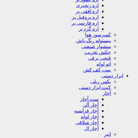
اره زنجیری
اره افقی بر
اره پروفیل پر
اره فارسی بر
اره گرد بر
کمپرسور هوا
پیستوله رنگ پاش
سشوار صنعتی
چکش تخریب
قیچی برقی
اتو لوله
پمپ کف کش
ابزار دستی
بکس ریلی
کیت ابزار دستی
آچار
ست آچار
آچار آلن
آچار فرانسه
آچار لوله
آچار شلاقی
آچار ال
انبر