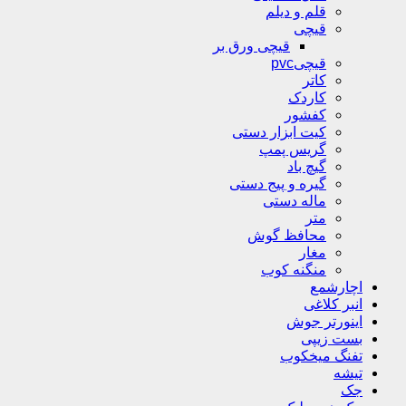
قلم و دیلم
قیچی
قیچی ورق بر
قیچیpvc
کاتر
کاردک
کفشور
کیت ابزار دستی
گریس پمپ
گیچ باد
گیره و پیج دستی
ماله دستی
متر
محافظ گوش
مغار
منگنه کوب
اچارشمع
انبر کلاغی
اینورتر جوش
بست زیپی
تفنگ میخکوب
تیشه
جک