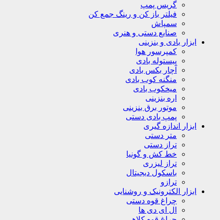
گریس پمپ
فیلتر باز کن و رینگ جمع کن
سمپاش
صنایع دستی و هنری
ابزار بادی و بنزینی
کمپرسور هوا
پیستوله بادی
آچار بکس بادی
منگنه کوب بادی
میخکوب بادی
اره بنزینی
موتور برق بنزینی
پمپ بادی دستی
ابزار اندازه گیری
متر دستی
تراز دستی
خط کش و گونیا
تراز لیزری
باسکول دیجیتال
ترازو
ابزار الکترونیک و روشنایی
چراغ قوه دستی
ال ای دی ها
چراغ قوه کلاهی