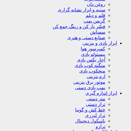
روغن دان
سنبه و ابزار نشانه گزاری
قلم و دیلم
گریس پمپ
فیلتر باز کن و رینگ جمع کن
سمپاش
صنایع دستی و هنری
ابزار بادی و بنزینی
کمپرسور هوا
پیستوله بادی
آچار بکس بادی
منگنه کوب بادی
میخکوب بادی
اره بنزینی
موتور برق بنزینی
پمپ بادی دستی
ابزار اندازه گیری
متر دستی
تراز دستی
خط کش و گونیا
تراز لیزری
باسکول دیجیتال
ترازو