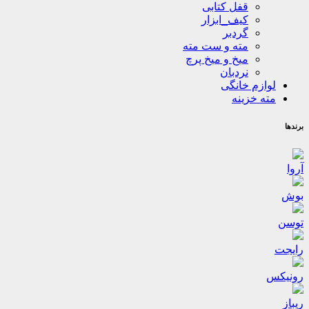
قفل کتابی
کیف_ابزار
گردبر
مته و ست مته
میخ و میخ پرچ
نردبان
لوازم خانگی
مته خزینه
برندها
آروا
بوش
توسن
رایجت
رونیکس
ریباز