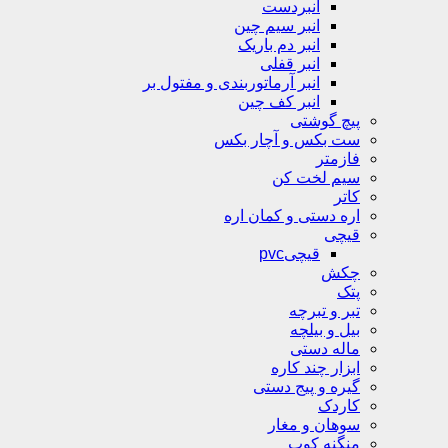
انبردست
انبر سیم چین
انبر دم باریک
انبر قفلی
انبر آرماتوربندی و مفتول بر
انبر کف چین
پیچ گوشتی
ست بکس و آچار بکس
فازمتر
سیم لخت کن
کاتر
اره دستی و کمان اره
قیچی
قیچیpvc
چکش
پتک
تبر و تبرچه
بیل و بیلچه
ماله دستی
ابزار چند کاره
گیره و پیج دستی
کاردک
سوهان و مغار
منگنه کوب