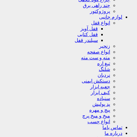
چند راهی برق
پروژوکتور
لوازم جانبی
انواع قفل
قفل آویز
قفل کتابی
سیلندر قفل
زنجیر
انواع صفحه
مته و ست مته
تیغ اره
شلنگ
نردبان
دستکش ایمنی
جعبه ابزار
کیف ابزار
سنباده
پد پولیش
پیچ و مهره
میخ و میخ پرچ
انواع چسب
تماس باما
درباره ما