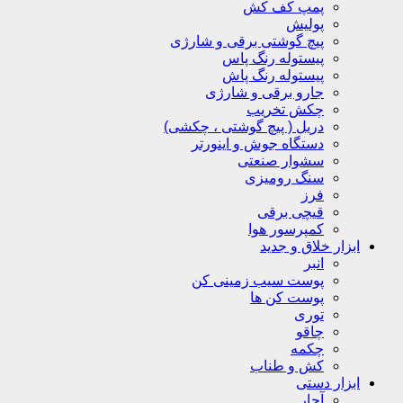
پمپ کف کش
پولیش
پیچ گوشتی برقی و شارژی
پیستوله رنگ پاس
پیستوله رنگ پاش
جارو برقی و شارژی
چکش تخریب
دریل ( پیچ گوشتی ، چکشی)
دستگاه جوش و اینورتر
سشوار صنعتی
سنگ رومیزی
فرز
قیچی برقی
کمپرسور هوا
ابزار خلاق و جدید
انبر
پوست سیب زمینی کن
پوست کن ها
توری
چاقو
چکمه
کش و طناب
ابزار دستی
آچار