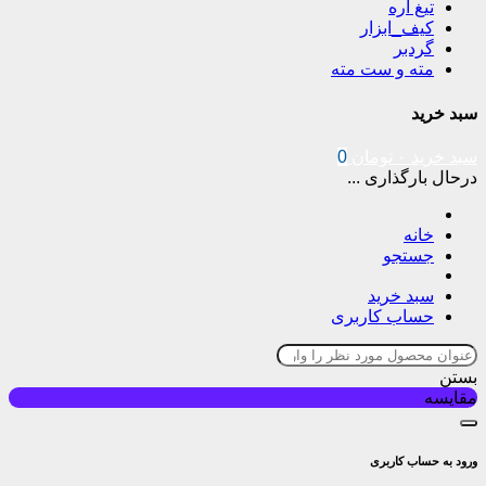
تیغ اره
کیف_ابزار
گردبر
مته و ست مته
سبد خرید
سبد خرید
۰
تومان
0
درحال بارگذاری ...
خانه
جستجو
سبد خرید
حساب کاربری
بستن
مقایسه
ورود به حساب کاربری