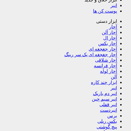
انبر
پوست کن ها
ابزار دستی
آچار
آچار آلن
آچار ال
آچار بکس
آچار جغجغه ای
آچار جغجغه ای یک سر رینگ
آچار شلاقی
آچار فرانسه
آچار لوله
آلن
ابزار چند کاره
انبر
انبر دم باریک
انبر سیم چین
انبر قفلی
انبردست
برس
بکس ریلی
پیچ گوشتی