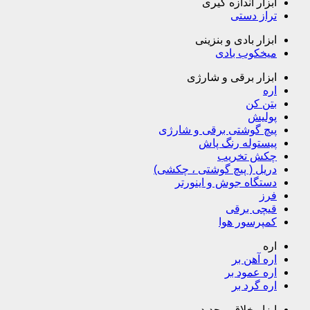
ابزار اندازه گیری
تراز دستی
ابزار بادی و بنزینی
میخکوب بادی
ابزار برقی و شارژی
اره
بتن کن
پولیش
پیچ گوشتی برقی و شارژی
پیستوله رنگ پاش
چکش تخریب
دریل ( پیچ گوشتی ، چکشی)
دستگاه جوش و اینورتر
فرز
قیچی برقی
کمپرسور هوا
اره
اره آهن بر
اره عمود بر
اره گرد بر
ابزار خلاق و جدید