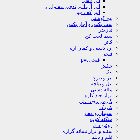
انبر قفلی
انبر آرماتوربندی و مفتول بر
انبر کف چین
پیچ گوشتی
ست بکس و آچار بکس
فازمتر
سیم لخت کن
کاتر
اره دستی و کمان اره
قیچی
قیچیpvc
چکش
پتک
تبر و تبرچه
بیل و بیلچه
ماله دستی
ابزار چند کاره
گیره و پیج دستی
کاردک
سوهان و مغار
منگنه کوب
روغن دان
سنبه و ابزار نشانه گزاری
قلم و دیلم