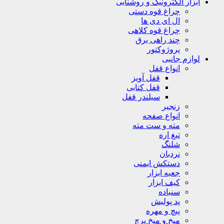
ابزار الکترونیک و روشنایی
چراغ قوه دستی
ال ای دی ها
چراغ قوه کلاهی
چند راهی برق
پروژوکتور
لوازم جانبی
انواع قفل
قفل آویز
قفل کتابی
سیلندر قفل
زنجیر
انواع صفحه
مته و ست مته
تیغ اره
شلنگ
نردبان
دستکش ایمنی
جعبه ابزار
کیف ابزار
سنباده
پد پولیش
پیچ و مهره
میخ و میخ پرچ