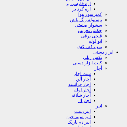
اره فارسی بر
اره گرد بر
کمپرسور هوا
پیستوله رنگ پاش
سشوار صنعتی
چکش تخریب
قیچی برقی
اتو لوله
پمپ کف کش
ابزار دستی
بکس ریلی
کیت ابزار دستی
آچار
ست آچار
آچار آلن
آچار فرانسه
آچار لوله
آچار شلاقی
آچار ال
انبر
انبردست
انبر سیم چین
انبر دم باریک