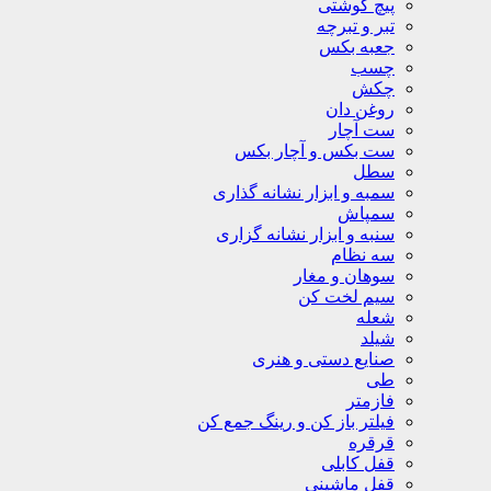
پیچ گوشتی
تبر و تبرچه
جعبه بکس
چسب
چکش
روغن دان
ست آچار
ست بکس و آچار بکس
سطل
سمبه و ابزار نشانه گذاری
سمپاش
سنبه و ابزار نشانه گزاری
سه نظام
سوهان و مغار
سیم لخت کن
شعله
شیلد
صنایع دستی و هنری
طی
فازمتر
فیلتر باز کن و رینگ جمع کن
قرقره
قفل کابلی
قفل ماشینی