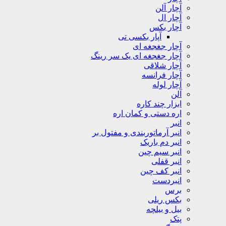
آچار آلن
آچار ال
آچار بکس
آپار بکسی تی
آچار جغجغه ای
آچار جغجغه ای یک سر رینگ
آچار شلاقی
آچار فرانسه
آچار لوله
آلن
ابزار چند کاره
اره دستی و کمان اره
انبر
انبر آرماتوربندی و مفتول بر
انبر دم باریک
انبر سیم چین
انبر قفلی
انبر کف چین
انبردست
برس
بکس ریلی
بیل و بیلچه
پتک