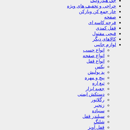
جک هیدرولیک
حراجی و تخفیف های ویژه
خار جمع کن وبازکن
صفحه
فرچه کاسه ای
قفل کمدی
قیچی مفتول
کالاهای دیگر
لوازم جانبی
انواع چسب
انواع صفحه
انواع قفل
بکس
پد پولیش
پیچ و مهره
تیغ اره
جعبه ابزار
دستکش ایمنی
رگلاتور
زنجیر
سنباده
سیلندر قفل
شلنگ
قفل آویز