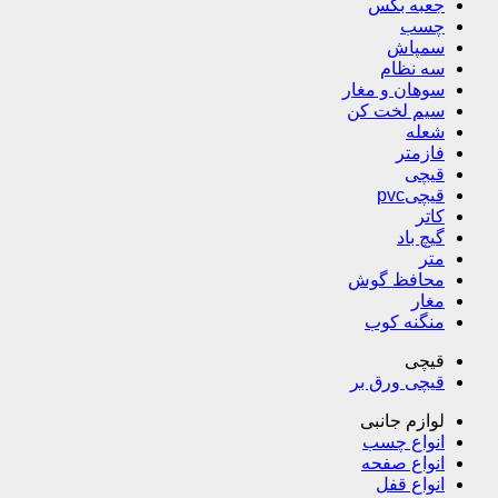
جعبه بکس
چسب
سمپاش
سه نظام
سوهان و مغار
سیم لخت کن
شعله
فازمتر
قیچی
قیچیpvc
کاتر
گیچ باد
متر
محافظ گوش
مغار
منگنه کوب
قیچی
قیچی ورق بر
لوازم جانبی
انواع چسب
انواع صفحه
انواع قفل