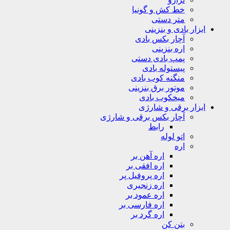
خط کش و گونیا
متر دستی
ابزار بادی و بنزینی
آچار بکس بادی
اره بنزینی
پمپ بادی دستی
پیستوله بادی
منگنه کوب بادی
موتور برق بنزینی
میخکوب بادی
ابزار برقی و شارژی
آچار بکس برقی و شارژی
رابط
اتو لوله
اره
اره آهن بر
اره افقی بر
اره پروفیل پر
اره زنجیری
اره عمود بر
اره فارسی بر
اره گرد بر
بتن کن