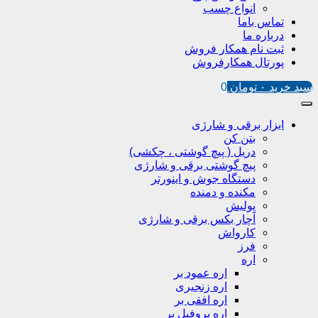
انواع چسب
تماس باما
درباره ما
ثبت نام همکار فروش
پورتال همکارفروش
سبد خرید
۰
تومان
0
ابزار برقی و شارژی
بتن کن
دریل ( پیچ گوشتی ، چکشی)
پیچ گوشتی برقی و شارژی
دستگاه جوش و اینورتر
مکنده و دمنده
پولیش
آچار بکس برقی و شارژی
کارواش
فرز
اره
اره عمود بر
اره زنجیری
اره افقی بر
اره پروفیل پر