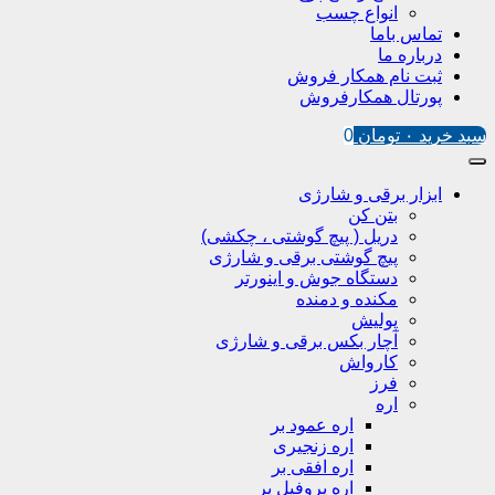
انواع چسب
تماس باما
درباره ما
ثبت نام همکار فروش
پورتال همکارفروش
سبد خرید
۰
تومان
0
ابزار برقی و شارژی
بتن کن
دریل ( پیچ گوشتی ، چکشی)
پیچ گوشتی برقی و شارژی
دستگاه جوش و اینورتر
مکنده و دمنده
پولیش
آچار بکس برقی و شارژی
کارواش
فرز
اره
اره عمود بر
اره زنجیری
اره افقی بر
اره پروفیل پر