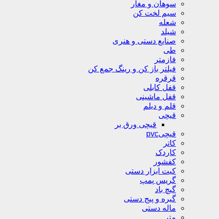
سوهان و مغار
سیم لخت کن
شعله
شیلد
صنایع دستی و هنری
طی
فازمتر
فیلتر باز کن و رینگ جمع کن
قرقره
قفل کابلی
قفل ماشینی
قلم و دیلم
قیچی
قیچی ورق بر
قیچیpvc
کاتر
کاردک
کفشور
کیت ابزار دستی
گریس پمپ
گیچ باد
گیره و پیج دستی
ماله دستی
متر