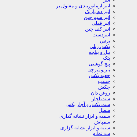
انبر آرماتوربندی و مفتول بر
انبر دم باریک
انبر سیم چین
انبر قفلی
انبر کف چین
انبردست
برس
بکس ریلی
بیل و بیلچه
پتک
پیچ گوشتی
تبر و تبرچه
جعبه بکس
چسب
چکش
روغن دان
ست آچار
ست بکس و آچار بکس
سطل
سمبه و ابزار نشانه گذاری
سمپاش
سنبه و ابزار نشانه گزاری
سه نظام