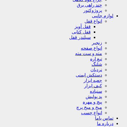
چند راهی برق
پروژوکتور
لوازم جانبی
انواع قفل
قفل آویز
قفل کتابی
سیلندر قفل
زنجیر
انواع صفحه
مته و ست مته
تیغ اره
شلنگ
نردبان
دستکش ایمنی
جعبه ابزار
کیف ابزار
سنباده
پد پولیش
پیچ و مهره
میخ و میخ پرچ
انواع چسب
تماس باما
درباره ما