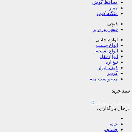
محافظ گوش
مغار
منگنه کوب
قیچی
قیچی ورق بر
لوازم جانبی
انواع چسب
انواع صفحه
انواع قفل
تیغ اره
کیف_ابزار
گردبر
مته و ست مته
سبد خرید
سبد خرید
۰
تومان
0
درحال بارگذاری ...
خانه
جستجو