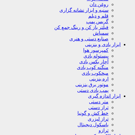
روغن دان
سنبه و ابزار نشانه گزاری
قلم و دیلم
گریس پمپ
فیلتر باز کن و رینگ جمع کن
سمپاش
صنایع دستی و هنری
ابزار بادی و بنزینی
کمپرسور هوا
پیستوله بادی
آچار بکس بادی
منگنه کوب بادی
میخکوب بادی
اره بنزینی
موتور برق بنزینی
پمپ بادی دستی
ابزار اندازه گیری
متر دستی
تراز دستی
خط کش و گونیا
تراز لیزری
باسکول دیجیتال
ترازو