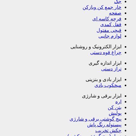
جک
خار جمع کن وبازکن
صفحه
فرچه کاسه ای
قفل کمدی
قیچی مفتول
لوازم جانبی
ابزار الکترونیک و روشنایی
چراغ قوه دستی
ابزار اندازه گیری
تراز دستی
ابزار بادی و بنزینی
میخکوب بادی
ابزار برقی و شارژی
اره
بتن کن
پولیش
پیچ گوشتی برقی و شارژی
پیستوله رنگ پاش
چکش تخریب