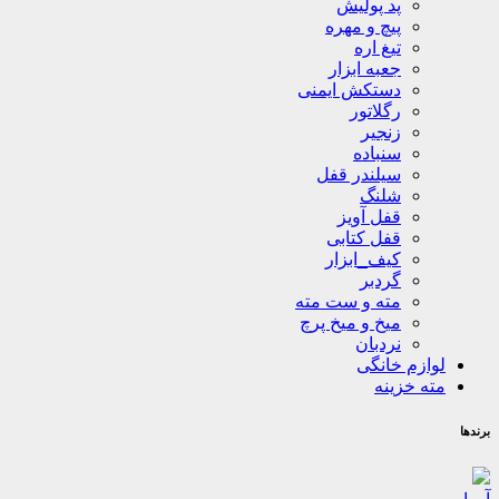
پد پولیش
پیچ و مهره
تیغ اره
جعبه ابزار
دستکش ایمنی
رگلاتور
زنجیر
سنباده
سیلندر قفل
شلنگ
قفل آویز
قفل کتابی
کیف_ابزار
گردبر
مته و ست مته
میخ و میخ پرچ
نردبان
لوازم خانگی
مته خزینه
برندها