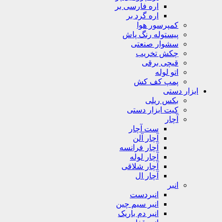
اره فارسی بر
اره گرد بر
کمپرسور هوا
پیستوله رنگ پاش
سشوار صنعتی
چکش تخریب
قیچی برقی
اتو لوله
پمپ کف کش
ابزار دستی
بکس ریلی
کیت ابزار دستی
آچار
ست آچار
آچار آلن
آچار فرانسه
آچار لوله
آچار شلاقی
آچار ال
انبر
انبردست
انبر سیم چین
انبر دم باریک