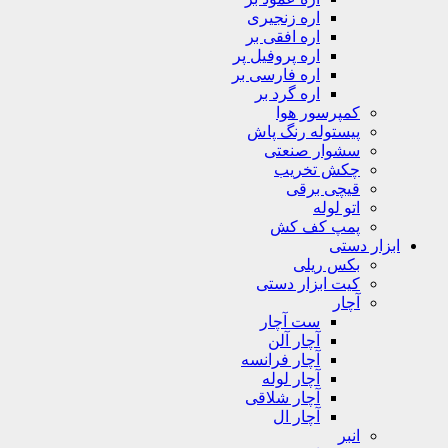
اره زنجیری
اره افقی بر
اره پروفیل پر
اره فارسی بر
اره گرد بر
کمپرسور هوا
پیستوله رنگ پاش
سشوار صنعتی
چکش تخریب
قیچی برقی
اتو لوله
پمپ کف کش
ابزار دستی
بکس ریلی
کیت ابزار دستی
آچار
ست آچار
آچار آلن
آچار فرانسه
آچار لوله
آچار شلاقی
آچار ال
انبر