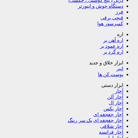
دریل ( پیچ گوشتی ، چکشی)
دستگاه جوش و اینورتر
فرز
قیچی برقی
کمپرسور هوا
اره
اره آهن بر
اره عمود بر
اره گرد بر
ابزار خلاق و جدید
انبر
پوست کن ها
ابزار دستی
آچار
آچار آلن
آچار ال
آچار بکس
آچار جغجغه ای
آچار جغجغه ای یک سر رینگ
آچار شلاقی
آچار فرانسه
آچار لوله