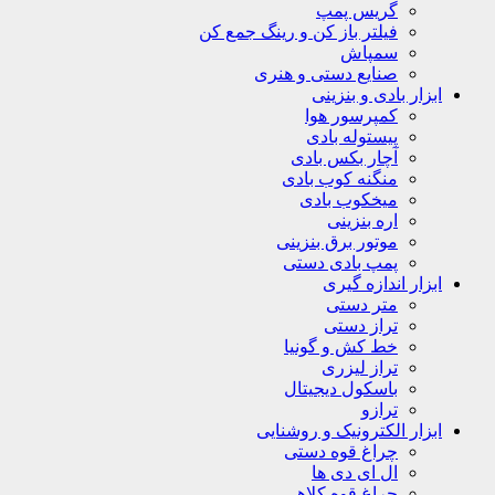
گریس پمپ
فیلتر باز کن و رینگ جمع کن
سمپاش
صنایع دستی و هنری
ابزار بادی و بنزینی
کمپرسور هوا
پیستوله بادی
آچار بکس بادی
منگنه کوب بادی
میخکوب بادی
اره بنزینی
موتور برق بنزینی
پمپ بادی دستی
ابزار اندازه گیری
متر دستی
تراز دستی
خط کش و گونیا
تراز لیزری
باسکول دیجیتال
ترازو
ابزار الکترونیک و روشنایی
چراغ قوه دستی
ال ای دی ها
چراغ قوه کلاهی