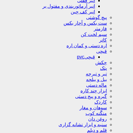
انبر قفلی
انبر آرماتوربندی و مفتول بر
انبر کف چین
پیچ گوشتی
ست بکس و آچار بکس
فازمتر
سیم لخت کن
کاتر
اره دستی و کمان اره
قیچی
قیچیpvc
چکش
پتک
تبر و تبرچه
بیل و بیلچه
ماله دستی
ابزار چند کاره
گیره و پیج دستی
کاردک
سوهان و مغار
منگنه کوب
روغن دان
سنبه و ابزار نشانه گزاری
قلم و دیلم