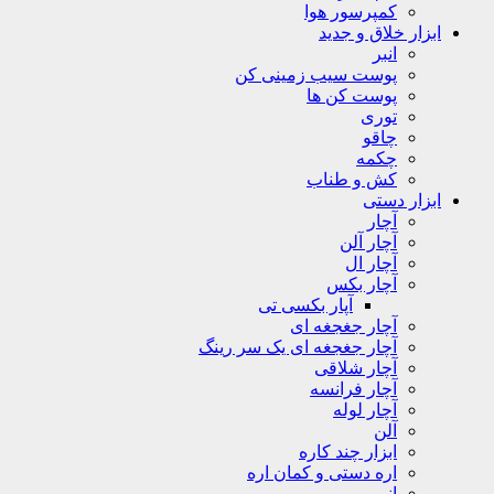
کمپرسور هوا
ابزار خلاق و جدید
انبر
پوست سیب زمینی کن
پوست کن ها
توری
چاقو
چکمه
کش و طناب
ابزار دستی
آچار
آچار آلن
آچار ال
آچار بکس
آپار بکسی تی
آچار جغجغه ای
آچار جغجغه ای یک سر رینگ
آچار شلاقی
آچار فرانسه
آچار لوله
آلن
ابزار چند کاره
اره دستی و کمان اره
انبر