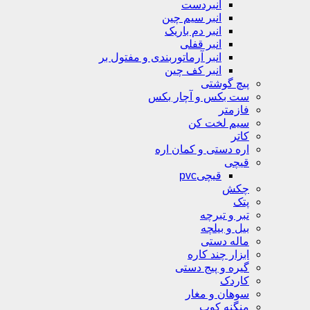
انبردست
انبر سیم چین
انبر دم باریک
انبر قفلی
انبر آرماتوربندی و مفتول بر
انبر کف چین
پیچ گوشتی
ست بکس و آچار بکس
فازمتر
سیم لخت کن
کاتر
اره دستی و کمان اره
قیچی
قیچیpvc
چکش
پتک
تبر و تبرچه
بیل و بیلچه
ماله دستی
ابزار چند کاره
گیره و پیج دستی
کاردک
سوهان و مغار
منگنه کوب