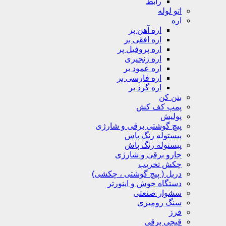
رابط
اتو لوله
اره
اره آهن بر
اره افقی بر
اره پروفیل پر
اره زنجیری
اره عمود بر
اره فارسی بر
اره گرد بر
بتن کن
پمپ کف کش
پولیش
پیچ گوشتی برقی و شارژی
پیستوله رنگ پاس
پیستوله رنگ پاش
جارو برقی و شارژی
چکش تخریب
دریل ( پیچ گوشتی ، چکشی)
دستگاه جوش و اینورتر
سشوار صنعتی
سنگ رومیزی
فرز
قیچی برقی