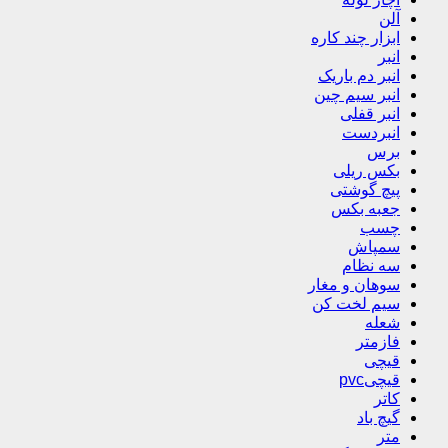
آلن
ابزار چند کاره
انبر
انبر دم باریک
انبر سیم چین
انبر قفلی
انبردست
برس
بکس ریلی
پیچ گوشتی
جعبه بکس
چسب
سمپاش
سه نظام
سوهان و مغار
سیم لخت کن
شعله
فازمتر
قیچی
قیچیpvc
کاتر
گیچ باد
متر