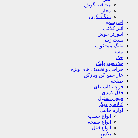
محافظ گوش
مغار
منگنه کوب
اچارشمع
انبر کلاغی
اینورتر جوش
بست زیپی
تفنگ میخکوب
تیشه
جک
جک هیدرولیک
حراجی و تخفیف های ویژه
خار جمع کن وبازکن
صفحه
فرچه کاسه ای
قفل کمدی
قیچی مفتول
کالاهای دیگر
لوازم جانبی
انواع چسب
انواع صفحه
انواع قفل
بکس