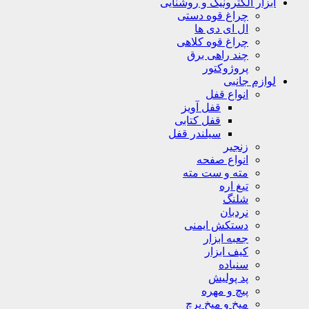
ابزار الکترونیک و روشنایی
چراغ قوه دستی
ال ای دی ها
چراغ قوه کلاهی
چند راهی برق
پروژوکتور
لوازم جانبی
انواع قفل
قفل آویز
قفل کتابی
سیلندر قفل
زنجیر
انواع صفحه
مته و ست مته
تیغ اره
شلنگ
نردبان
دستکش ایمنی
جعبه ابزار
کیف ابزار
سنباده
پد پولیش
پیچ و مهره
میخ و میخ پرچ