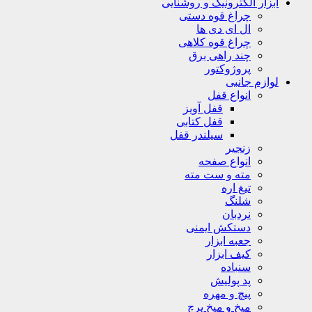
ابزار الکترونیک و روشنایی
چراغ قوه دستی
ال ای دی ها
چراغ قوه کلاهی
چند راهی برق
پروژوکتور
لوازم جانبی
انواع قفل
قفل آویز
قفل کتابی
سیلندر قفل
زنجیر
انواع صفحه
مته و ست مته
تیغ اره
شلنگ
نردبان
دستکش ایمنی
جعبه ابزار
کیف ابزار
سنباده
پد پولیش
پیچ و مهره
میخ و میخ پرچ