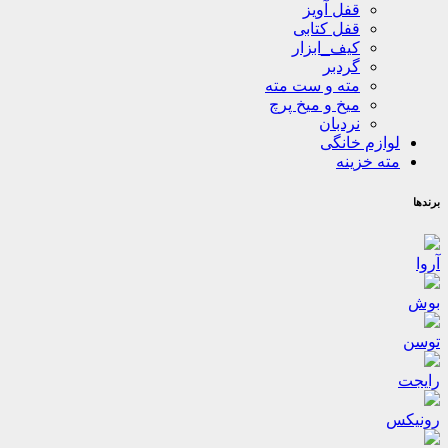
قفل آویز
قفل کتابی
کیف_ابزار
گردبر
مته و ست مته
میخ و میخ پرچ
نردبان
لوازم خانگی
مته خزینه
برندها
آروا
بوش
توسن
رایجت
رونیکس