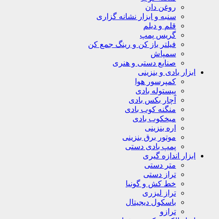
روغن دان
سنبه و ابزار نشانه گزاری
قلم و دیلم
گریس پمپ
فیلتر باز کن و رینگ جمع کن
سمپاش
صنایع دستی و هنری
ابزار بادی و بنزینی
کمپرسور هوا
پیستوله بادی
آچار بکس بادی
منگنه کوب بادی
میخکوب بادی
اره بنزینی
موتور برق بنزینی
پمپ بادی دستی
ابزار اندازه گیری
متر دستی
تراز دستی
خط کش و گونیا
تراز لیزری
باسکول دیجیتال
ترازو