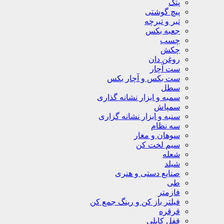
پتک
پیچ گوشتی
تبر و تبرچه
جعبه بکس
چسب
چکش
روغن دان
ست آچار
ست بکس و آچار بکس
سطل
سمبه و ابزار نشانه گذاری
سمپاش
سنبه و ابزار نشانه گزاری
سه نظام
سوهان و مغار
سیم لخت کن
شعله
شیلد
صنایع دستی و هنری
طی
فازمتر
فیلتر باز کن و رینگ جمع کن
قرقره
قفل کابلی