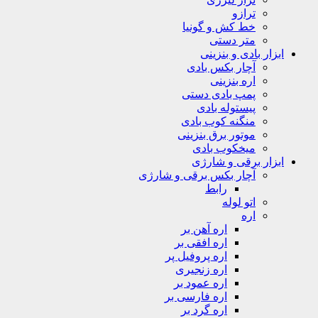
ترازو
خط کش و گونیا
متر دستی
ابزار بادی و بنزینی
آچار بکس بادی
اره بنزینی
پمپ بادی دستی
پیستوله بادی
منگنه کوب بادی
موتور برق بنزینی
میخکوب بادی
ابزار برقی و شارژی
آچار بکس برقی و شارژی
رابط
اتو لوله
اره
اره آهن بر
اره افقی بر
اره پروفیل پر
اره زنجیری
اره عمود بر
اره فارسی بر
اره گرد بر