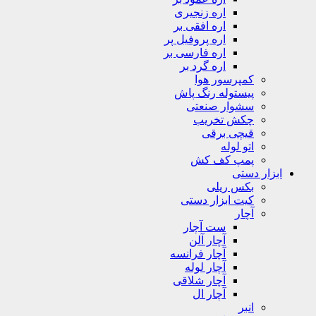
اره زنجیری
اره افقی بر
اره پروفیل پر
اره فارسی بر
اره گرد بر
کمپرسور هوا
پیستوله رنگ پاش
سشوار صنعتی
چکش تخریب
قیچی برقی
اتو لوله
پمپ کف کش
ابزار دستی
بکس ریلی
کیت ابزار دستی
آچار
ست آچار
آچار آلن
آچار فرانسه
آچار لوله
آچار شلاقی
آچار ال
انبر