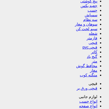
پیچ گوشتی
جعبه بکس
چسب
سمپاش
سه نظام
سوهان و مغار
سیم لخت کن
شعله
فازمتر
قیچی
قیچیpvc
کاتر
گیچ باد
متر
محافظ گوش
مغار
منگنه کوب
قیچی
قیچی ورق بر
لوازم جانبی
انواع چسب
انواع صفحه