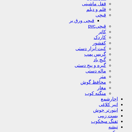
قفل ماشینی
قلم و دیلم
قیچی
قیچی ورق بر
قیچیpvc
کاتر
کاردک
کفشور
کیت ابزار دستی
گریس پمپ
گیچ باد
گیره و پیج دستی
ماله دستی
متر
محافظ گوش
مغار
منگنه کوب
اچارشمع
انبر کلاغی
اینورتر جوش
بست زیپی
تفنگ میخکوب
تیشه