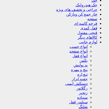
جک
جک هیدرولیک
حراجی و تخفیف های ویژه
خار جمع کن وبازکن
صفحه
فرچه کاسه ای
قفل کمدی
قیچی مفتول
کالاهای دیگر
لوازم جانبی
انواع چسب
انواع صفحه
انواع قفل
بکس
پد پولیش
پیچ و مهره
تیغ اره
جعبه ابزار
دستکش ایمنی
رگلاتور
زنجیر
سنباده
سیلندر قفل
شلنگ