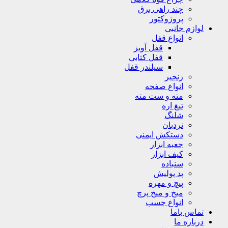
چند راهی برق
پروژوکتور
لوازم جانبی
انواع قفل
قفل آویز
قفل کتابی
سیلندر قفل
زنجیر
انواع صفحه
مته و ست مته
تیغ اره
شلنگ
نردبان
دستکش ایمنی
جعبه ابزار
کیف ابزار
سنباده
پد پولیش
پیچ و مهره
میخ و میخ پرچ
انواع چسب
تماس باما
درباره ما