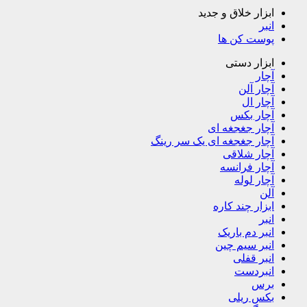
ابزار خلاق و جدید
انبر
پوست کن ها
ابزار دستی
آچار
آچار آلن
آچار ال
آچار بکس
آچار جغجغه ای
آچار جغجغه ای یک سر رینگ
آچار شلاقی
آچار فرانسه
آچار لوله
آلن
ابزار چند کاره
انبر
انبر دم باریک
انبر سیم چین
انبر قفلی
انبردست
برس
بکس ریلی