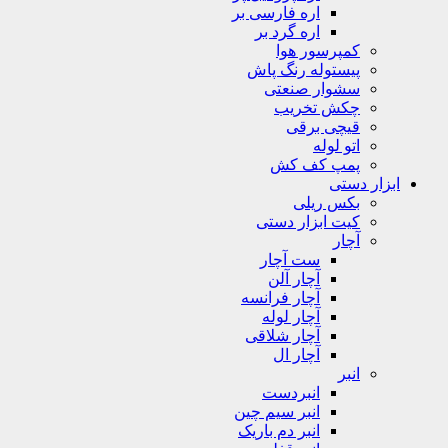
اره فارسی بر
اره گرد بر
کمپرسور هوا
پیستوله رنگ پاش
سشوار صنعتی
چکش تخریب
قیچی برقی
اتو لوله
پمپ کف کش
ابزار دستی
بکس ریلی
کیت ابزار دستی
آچار
ست آچار
آچار آلن
آچار فرانسه
آچار لوله
آچار شلاقی
آچار ال
انبر
انبردست
انبر سیم چین
انبر دم باریک