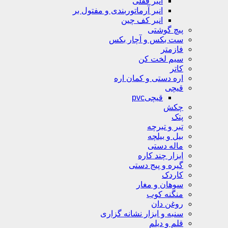
انبر قفلی
انبر آرماتوربندی و مفتول بر
انبر کف چین
پیچ گوشتی
ست بکس و آچار بکس
فازمتر
سیم لخت کن
کاتر
اره دستی و کمان اره
قیچی
قیچیpvc
چکش
پتک
تبر و تبرچه
بیل و بیلچه
ماله دستی
ابزار چند کاره
گیره و پیج دستی
کاردک
سوهان و مغار
منگنه کوب
روغن دان
سنبه و ابزار نشانه گزاری
قلم و دیلم