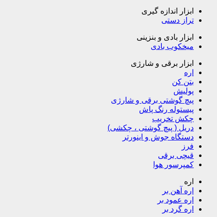
ابزار اندازه گیری
تراز دستی
ابزار بادی و بنزینی
میخکوب بادی
ابزار برقی و شارژی
اره
بتن کن
پولیش
پیچ گوشتی برقی و شارژی
پیستوله رنگ پاش
چکش تخریب
دریل ( پیچ گوشتی ، چکشی)
دستگاه جوش و اینورتر
فرز
قیچی برقی
کمپرسور هوا
اره
اره آهن بر
اره عمود بر
اره گرد بر