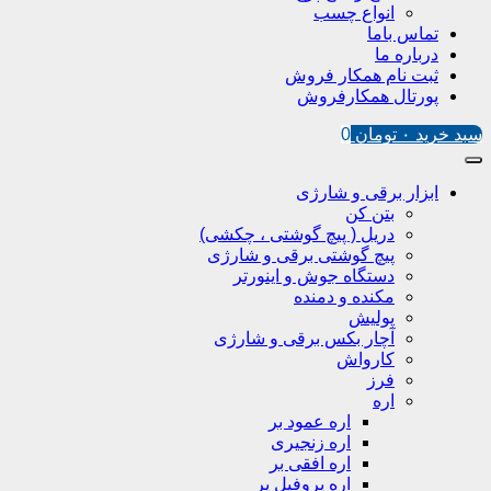
انواع چسب
تماس باما
درباره ما
ثبت نام همکار فروش
پورتال همکارفروش
سبد خرید
۰
تومان
0
ابزار برقی و شارژی
بتن کن
دریل ( پیچ گوشتی ، چکشی)
پیچ گوشتی برقی و شارژی
دستگاه جوش و اینورتر
مکنده و دمنده
پولیش
آچار بکس برقی و شارژی
کارواش
فرز
اره
اره عمود بر
اره زنجیری
اره افقی بر
اره پروفیل پر