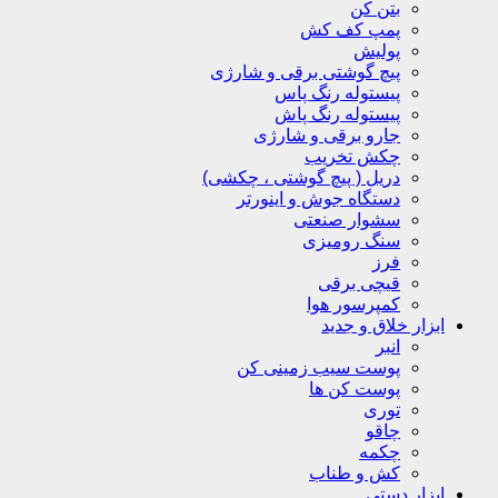
بتن کن
پمپ کف کش
پولیش
پیچ گوشتی برقی و شارژی
پیستوله رنگ پاس
پیستوله رنگ پاش
جارو برقی و شارژی
چکش تخریب
دریل ( پیچ گوشتی ، چکشی)
دستگاه جوش و اینورتر
سشوار صنعتی
سنگ رومیزی
فرز
قیچی برقی
کمپرسور هوا
ابزار خلاق و جدید
انبر
پوست سیب زمینی کن
پوست کن ها
توری
چاقو
چکمه
کش و طناب
ابزار دستی