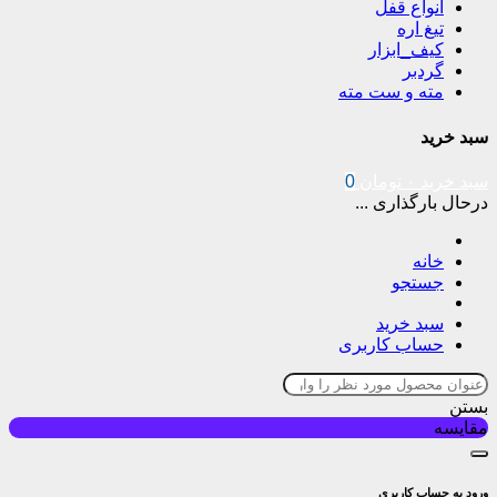
انواع قفل
تیغ اره
کیف_ابزار
گردبر
مته و ست مته
سبد خرید
سبد خرید
۰
تومان
0
درحال بارگذاری ...
خانه
جستجو
سبد خرید
حساب کاربری
بستن
مقایسه
ورود به حساب کاربری