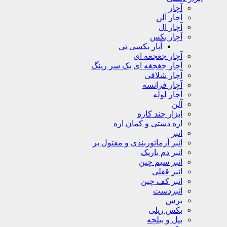
آچار
آچار آلن
آچار ال
آچار بکس
آپار بکسی تی
آچار جغجغه ای
آچار جغجغه ای یک سر رینگ
آچار شلاقی
آچار فرانسه
آچار لوله
آلن
ابزار چند کاره
اره دستی و کمان اره
انبر
انبر آرماتوربندی و مفتول بر
انبر دم باریک
انبر سیم چین
انبر قفلی
انبر کف چین
انبردست
برس
بکس ریلی
بیل و بیلچه