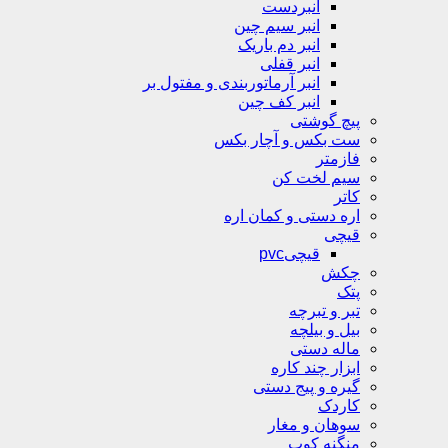
انبردست
انبر سیم چین
انبر دم باریک
انبر قفلی
انبر آرماتوربندی و مفتول بر
انبر کف چین
پیچ گوشتی
ست بکس و آچار بکس
فازمتر
سیم لخت کن
کاتر
اره دستی و کمان اره
قیچی
قیچیpvc
چکش
پتک
تبر و تبرچه
بیل و بیلچه
ماله دستی
ابزار چند کاره
گیره و پیج دستی
کاردک
سوهان و مغار
منگنه کوب