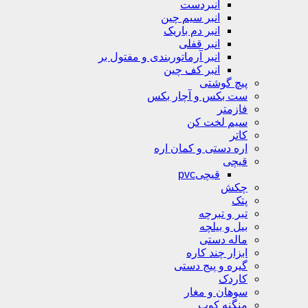
انبردست
انبر سیم چین
انبر دم باریک
انبر قفلی
انبر آرماتوربندی و مفتول بر
انبر کف چین
پیچ گوشتی
ست بکس و آچار بکس
فازمتر
سیم لخت کن
کاتر
اره دستی و کمان اره
قیچی
قیچیpvc
چکش
پتک
تبر و تبرچه
بیل و بیلچه
ماله دستی
ابزار چند کاره
گیره و پیج دستی
کاردک
سوهان و مغار
منگنه کوب