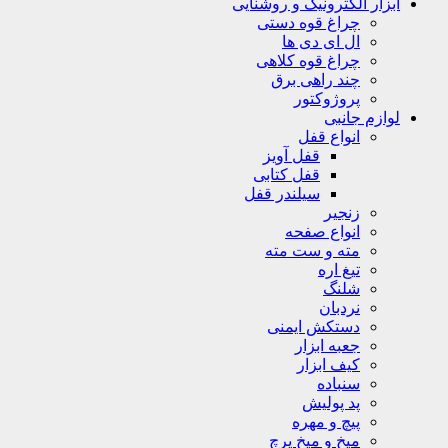
ابزار الکترونیک و روشنایی
چراغ قوه دستی
ال ای دی ها
چراغ قوه کلاهی
چند راهی برق
پروژوکتور
لوازم جانبی
انواع قفل
قفل آویز
قفل کتابی
سیلندر قفل
زنجیر
انواع صفحه
مته و ست مته
تیغ اره
شلنگ
نردبان
دستکش ایمنی
جعبه ابزار
کیف ابزار
سنباده
پد پولیش
پیچ و مهره
میخ و میخ پرچ