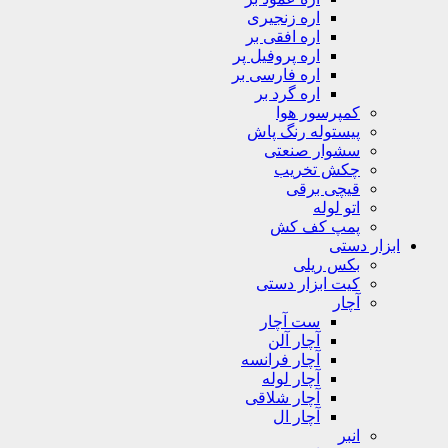
اره زنجیری
اره افقی بر
اره پروفیل پر
اره فارسی بر
اره گرد بر
کمپرسور هوا
پیستوله رنگ پاش
سشوار صنعتی
چکش تخریب
قیچی برقی
اتو لوله
پمپ کف کش
ابزار دستی
بکس ریلی
کیت ابزار دستی
آچار
ست آچار
آچار آلن
آچار فرانسه
آچار لوله
آچار شلاقی
آچار ال
انبر