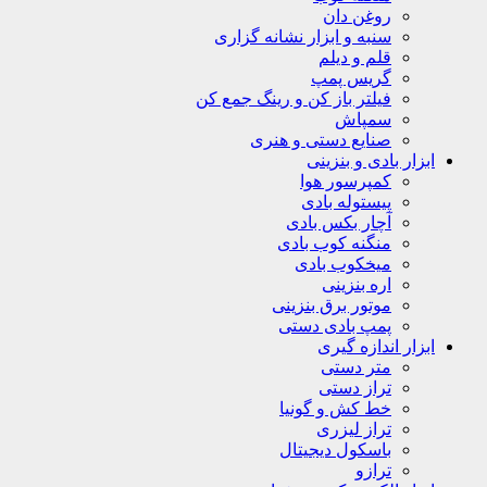
روغن دان
سنبه و ابزار نشانه گزاری
قلم و دیلم
گریس پمپ
فیلتر باز کن و رینگ جمع کن
سمپاش
صنایع دستی و هنری
ابزار بادی و بنزینی
کمپرسور هوا
پیستوله بادی
آچار بکس بادی
منگنه کوب بادی
میخکوب بادی
اره بنزینی
موتور برق بنزینی
پمپ بادی دستی
ابزار اندازه گیری
متر دستی
تراز دستی
خط کش و گونیا
تراز لیزری
باسکول دیجیتال
ترازو