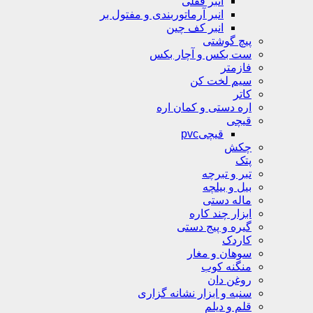
انبر قفلی
انبر آرماتوربندی و مفتول بر
انبر کف چین
پیچ گوشتی
ست بکس و آچار بکس
فازمتر
سیم لخت کن
کاتر
اره دستی و کمان اره
قیچی
قیچیpvc
چکش
پتک
تبر و تبرچه
بیل و بیلچه
ماله دستی
ابزار چند کاره
گیره و پیج دستی
کاردک
سوهان و مغار
منگنه کوب
روغن دان
سنبه و ابزار نشانه گزاری
قلم و دیلم