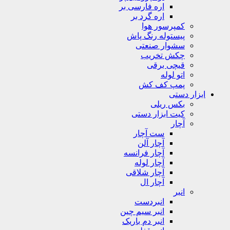
اره فارسی بر
اره گرد بر
کمپرسور هوا
پیستوله رنگ پاش
سشوار صنعتی
چکش تخریب
قیچی برقی
اتو لوله
پمپ کف کش
ابزار دستی
بکس ریلی
کیت ابزار دستی
آچار
ست آچار
آچار آلن
آچار فرانسه
آچار لوله
آچار شلاقی
آچار ال
انبر
انبردست
انبر سیم چین
انبر دم باریک