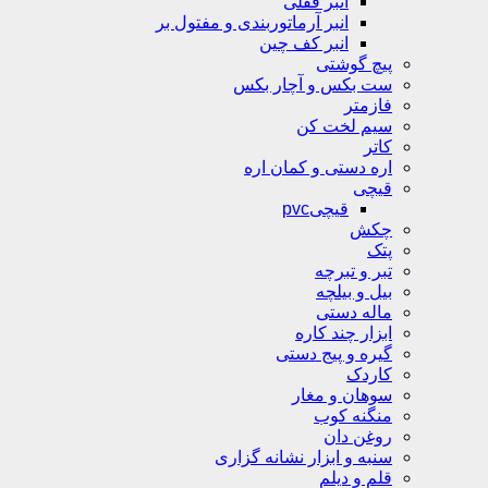
انبر قفلی
انبر آرماتوربندی و مفتول بر
انبر کف چین
پیچ گوشتی
ست بکس و آچار بکس
فازمتر
سیم لخت کن
کاتر
اره دستی و کمان اره
قیچی
قیچیpvc
چکش
پتک
تبر و تبرچه
بیل و بیلچه
ماله دستی
ابزار چند کاره
گیره و پیج دستی
کاردک
سوهان و مغار
منگنه کوب
روغن دان
سنبه و ابزار نشانه گزاری
قلم و دیلم