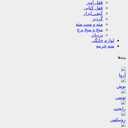
قفل آویز
قفل کتابی
کیف_ابزار
گردبر
مته و ست مته
میخ و میخ پرچ
نردبان
لوازم خانگی
مته خزینه
برندها
آروا
بوش
توسن
رایجت
رونیکس