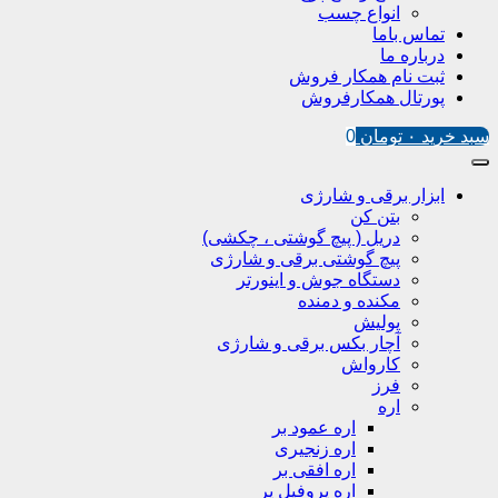
انواع چسب
تماس باما
درباره ما
ثبت نام همکار فروش
پورتال همکارفروش
سبد خرید
۰
تومان
0
ابزار برقی و شارژی
بتن کن
دریل ( پیچ گوشتی ، چکشی)
پیچ گوشتی برقی و شارژی
دستگاه جوش و اینورتر
مکنده و دمنده
پولیش
آچار بکس برقی و شارژی
کارواش
فرز
اره
اره عمود بر
اره زنجیری
اره افقی بر
اره پروفیل پر