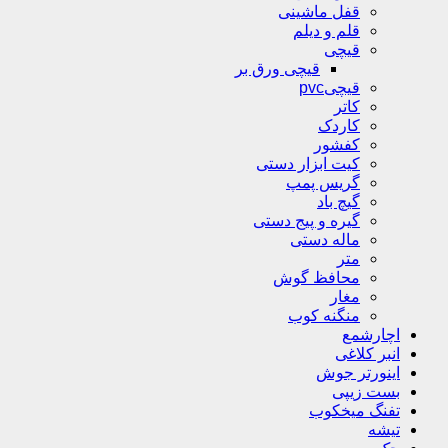
قفل ماشینی
قلم و دیلم
قیچی
قیچی ورق بر
قیچیpvc
کاتر
کاردک
کفشور
کیت ابزار دستی
گریس پمپ
گیچ باد
گیره و پیج دستی
ماله دستی
متر
محافظ گوش
مغار
منگنه کوب
اچارشمع
انبر کلاغی
اینورتر جوش
بست زیپی
تفنگ میخکوب
تیشه