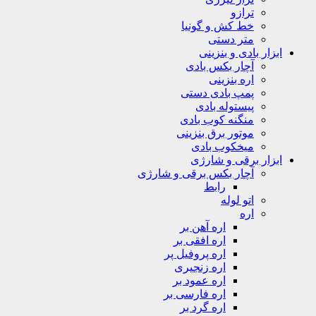
ترازو
خط کش و گونیا
متر دستی
ابزار بادی و بنزینی
آچار بکس بادی
اره بنزینی
پمپ بادی دستی
پیستوله بادی
منگنه کوب بادی
موتور برق بنزینی
میخکوب بادی
ابزار برقی و شارژی
آچار بکس برقی و شارژی
رابط
اتو لوله
اره
اره آهن بر
اره افقی بر
اره پروفیل پر
اره زنجیری
اره عمود بر
اره فارسی بر
اره گرد بر