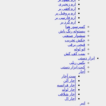
اره زنجیری
اره افقی بر
اره پروفیل پر
اره فارسی بر
اره گرد بر
کمپرسور هوا
پیستوله رنگ پاش
سشوار صنعتی
چکش تخریب
قیچی برقی
اتو لوله
پمپ کف کش
ابزار دستی
بکس ریلی
کیت ابزار دستی
آچار
ست آچار
آچار آلن
آچار فرانسه
آچار لوله
آچار شلاقی
آچار ال
انبر