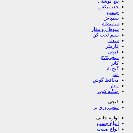
پیچ گوشتی
جعبه بکس
چسب
سمپاش
سه نظام
سوهان و مغار
سیم لخت کن
شعله
فازمتر
قیچی
قیچیpvc
کاتر
گیچ باد
متر
محافظ گوش
مغار
منگنه کوب
قیچی
قیچی ورق بر
لوازم جانبی
انواع چسب
انواع صفحه