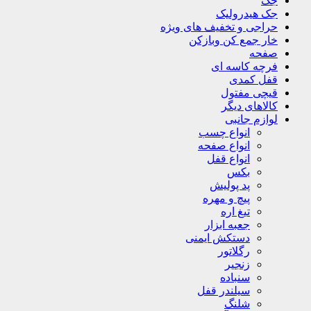
جک
جک هیدرولیک
حراجی و تخفیف های ویژه
خار جمع کن وبازکن
صفحه
فرچه کاسه ای
قفل کمدی
قیچی مفتول
کالاهای دیگر
لوازم جانبی
انواع چسب
انواع صفحه
انواع قفل
بکس
پد پولیش
پیچ و مهره
تیغ اره
جعبه ابزار
دستکش ایمنی
رگلاتور
زنجیر
سنباده
سیلندر قفل
شلنگ