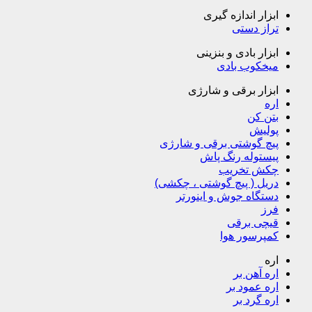
ابزار اندازه گیری
تراز دستی
ابزار بادی و بنزینی
میخکوب بادی
ابزار برقی و شارژی
اره
بتن کن
پولیش
پیچ گوشتی برقی و شارژی
پیستوله رنگ پاش
چکش تخریب
دریل ( پیچ گوشتی ، چکشی)
دستگاه جوش و اینورتر
فرز
قیچی برقی
کمپرسور هوا
اره
اره آهن بر
اره عمود بر
اره گرد بر