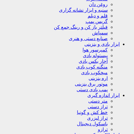
روغن دان
سنبه و ابزار نشانه گزاری
قلم و دیلم
گریس پمپ
فیلتر باز کن و رینگ جمع کن
سمپاش
صنایع دستی و هنری
ابزار بادی و بنزینی
کمپرسور هوا
پیستوله بادی
آچار بکس بادی
منگنه کوب بادی
میخکوب بادی
اره بنزینی
موتور برق بنزینی
پمپ بادی دستی
ابزار اندازه گیری
متر دستی
تراز دستی
خط کش و گونیا
تراز لیزری
باسکول دیجیتال
ترازو