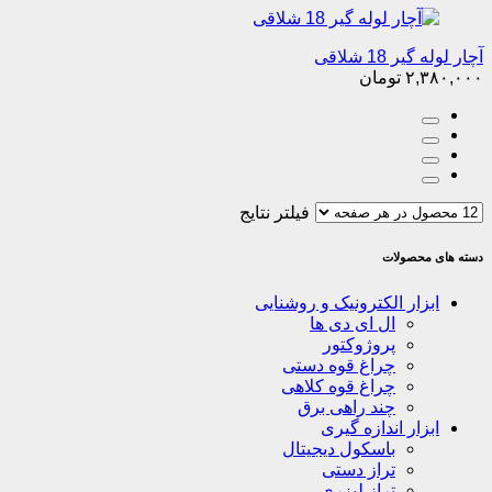
آچار لوله گیر 18 شلاقی
۲,۳۸۰,۰۰۰
تومان
فیلتر نتایج
دسته های محصولات
ابزار الکترونیک و روشنایی
ال ای دی ها
پروژوکتور
چراغ قوه دستی
چراغ قوه کلاهی
چند راهی برق
ابزار اندازه گیری
باسکول دیجیتال
تراز دستی
تراز لیزری