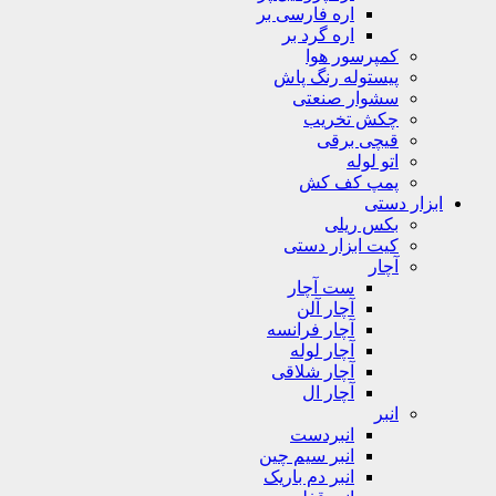
اره فارسی بر
اره گرد بر
کمپرسور هوا
پیستوله رنگ پاش
سشوار صنعتی
چکش تخریب
قیچی برقی
اتو لوله
پمپ کف کش
ابزار دستی
بکس ریلی
کیت ابزار دستی
آچار
ست آچار
آچار آلن
آچار فرانسه
آچار لوله
آچار شلاقی
آچار ال
انبر
انبردست
انبر سیم چین
انبر دم باریک