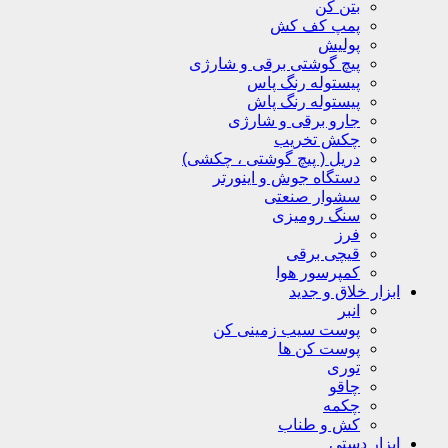
بتن کن
پمپ کف کش
پولیش
پیچ گوشتی برقی و شارژی
پیستوله رنگ پاس
پیستوله رنگ پاش
جارو برقی و شارژی
چکش تخریب
دریل ( پیچ گوشتی ، چکشی)
دستگاه جوش و اینورتر
سشوار صنعتی
سنگ رومیزی
فرز
قیچی برقی
کمپرسور هوا
ابزار خلاق و جدید
انبر
پوست سیب زمینی کن
پوست کن ها
توری
چاقو
چکمه
کش و طناب
ابزار دستی