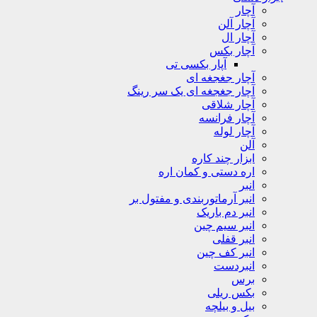
آچار
آچار آلن
آچار ال
آچار بکس
آپار بکسی تی
آچار جغجغه ای
آچار جغجغه ای یک سر رینگ
آچار شلاقی
آچار فرانسه
آچار لوله
آلن
ابزار چند کاره
اره دستی و کمان اره
انبر
انبر آرماتوربندی و مفتول بر
انبر دم باریک
انبر سیم چین
انبر قفلی
انبر کف چین
انبردست
برس
بکس ریلی
بیل و بیلچه