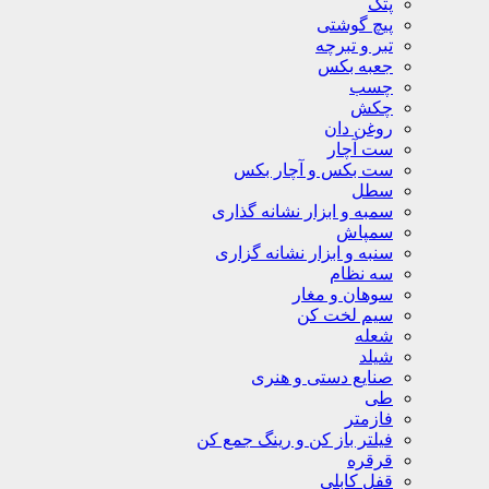
پتک
پیچ گوشتی
تبر و تبرچه
جعبه بکس
چسب
چکش
روغن دان
ست آچار
ست بکس و آچار بکس
سطل
سمبه و ابزار نشانه گذاری
سمپاش
سنبه و ابزار نشانه گزاری
سه نظام
سوهان و مغار
سیم لخت کن
شعله
شیلد
صنایع دستی و هنری
طی
فازمتر
فیلتر باز کن و رینگ جمع کن
قرقره
قفل کابلی