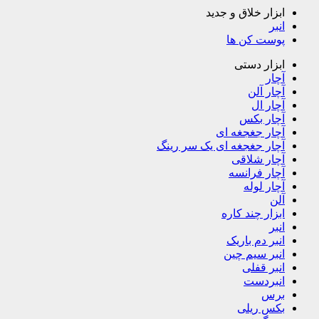
ابزار خلاق و جدید
انبر
پوست کن ها
ابزار دستی
آچار
آچار آلن
آچار ال
آچار بکس
آچار جغجغه ای
آچار جغجغه ای یک سر رینگ
آچار شلاقی
آچار فرانسه
آچار لوله
آلن
ابزار چند کاره
انبر
انبر دم باریک
انبر سیم چین
انبر قفلی
انبردست
برس
بکس ریلی