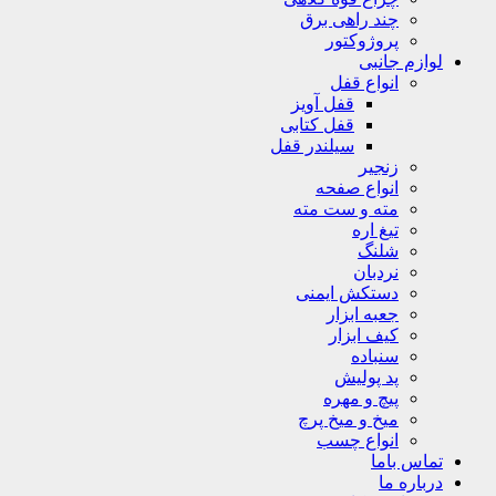
چند راهی برق
پروژوکتور
لوازم جانبی
انواع قفل
قفل آویز
قفل کتابی
سیلندر قفل
زنجیر
انواع صفحه
مته و ست مته
تیغ اره
شلنگ
نردبان
دستکش ایمنی
جعبه ابزار
کیف ابزار
سنباده
پد پولیش
پیچ و مهره
میخ و میخ پرچ
انواع چسب
تماس باما
درباره ما