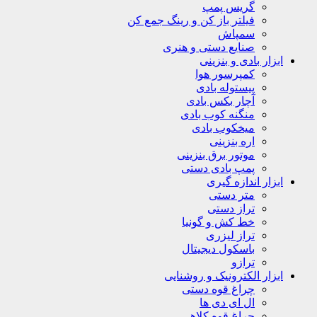
گریس پمپ
فیلتر باز کن و رینگ جمع کن
سمپاش
صنایع دستی و هنری
ابزار بادی و بنزینی
کمپرسور هوا
پیستوله بادی
آچار بکس بادی
منگنه کوب بادی
میخکوب بادی
اره بنزینی
موتور برق بنزینی
پمپ بادی دستی
ابزار اندازه گیری
متر دستی
تراز دستی
خط کش و گونیا
تراز لیزری
باسکول دیجیتال
ترازو
ابزار الکترونیک و روشنایی
چراغ قوه دستی
ال ای دی ها
چراغ قوه کلاهی