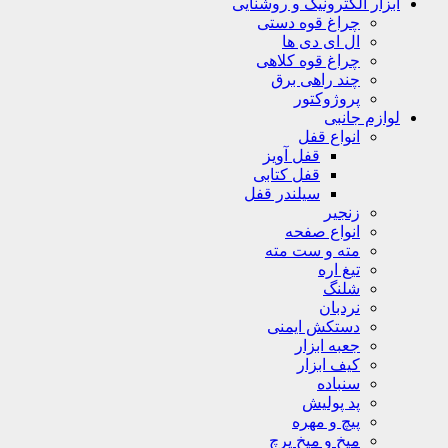
ابزار الکترونیک و روشنایی
چراغ قوه دستی
ال ای دی ها
چراغ قوه کلاهی
چند راهی برق
پروژوکتور
لوازم جانبی
انواع قفل
قفل آویز
قفل کتابی
سیلندر قفل
زنجیر
انواع صفحه
مته و ست مته
تیغ اره
شلنگ
نردبان
دستکش ایمنی
جعبه ابزار
کیف ابزار
سنباده
پد پولیش
پیچ و مهره
میخ و میخ پرچ