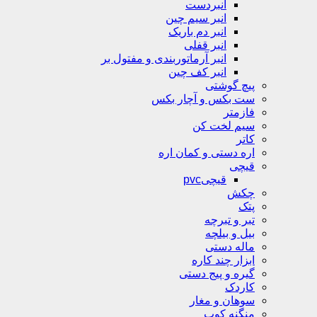
انبردست
انبر سیم چین
انبر دم باریک
انبر قفلی
انبر آرماتوربندی و مفتول بر
انبر کف چین
پیچ گوشتی
ست بکس و آچار بکس
فازمتر
سیم لخت کن
کاتر
اره دستی و کمان اره
قیچی
قیچیpvc
چکش
پتک
تبر و تبرچه
بیل و بیلچه
ماله دستی
ابزار چند کاره
گیره و پیج دستی
کاردک
سوهان و مغار
منگنه کوب