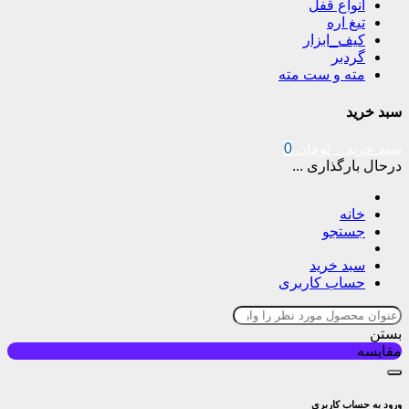
انواع قفل
تیغ اره
کیف_ابزار
گردبر
مته و ست مته
سبد خرید
سبد خرید
۰
تومان
0
درحال بارگذاری ...
خانه
جستجو
سبد خرید
حساب کاربری
بستن
مقایسه
ورود به حساب کاربری