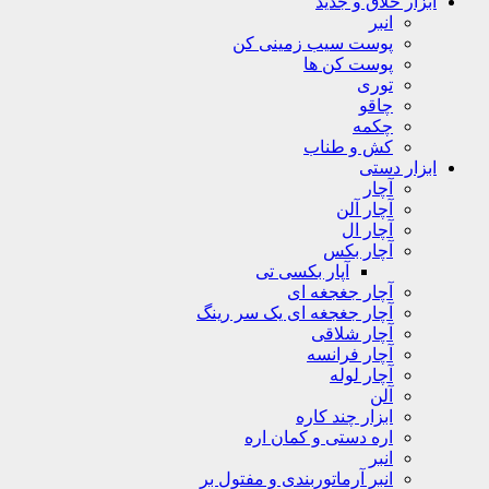
ابزار خلاق و جدید
انبر
پوست سیب زمینی کن
پوست کن ها
توری
چاقو
چکمه
کش و طناب
ابزار دستی
آچار
آچار آلن
آچار ال
آچار بکس
آپار بکسی تی
آچار جغجغه ای
آچار جغجغه ای یک سر رینگ
آچار شلاقی
آچار فرانسه
آچار لوله
آلن
ابزار چند کاره
اره دستی و کمان اره
انبر
انبر آرماتوربندی و مفتول بر