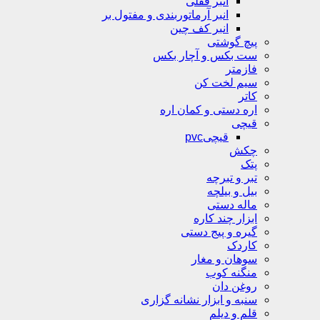
انبر قفلی
انبر آرماتوربندی و مفتول بر
انبر کف چین
پیچ گوشتی
ست بکس و آچار بکس
فازمتر
سیم لخت کن
کاتر
اره دستی و کمان اره
قیچی
قیچیpvc
چکش
پتک
تبر و تبرچه
بیل و بیلچه
ماله دستی
ابزار چند کاره
گیره و پیج دستی
کاردک
سوهان و مغار
منگنه کوب
روغن دان
سنبه و ابزار نشانه گزاری
قلم و دیلم