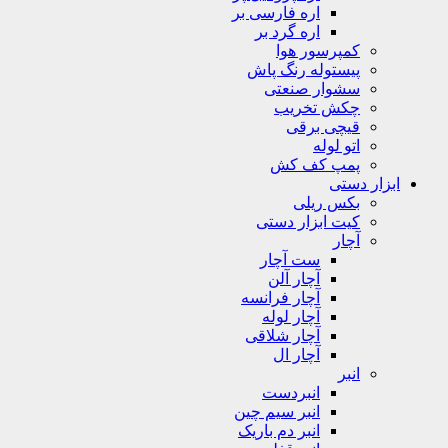
اره فارسی بر
اره گرد بر
کمپرسور هوا
پیستوله رنگ پاش
سشوار صنعتی
چکش تخریب
قیچی برقی
اتو لوله
پمپ کف کش
ابزار دستی
بکس ریلی
کیت ابزار دستی
آچار
ست آچار
آچار آلن
آچار فرانسه
آچار لوله
آچار شلاقی
آچار ال
انبر
انبردست
انبر سیم چین
انبر دم باریک