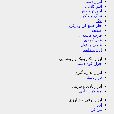
ابزار دستی
انبر کلاغی
اینورتر جوش
تفنگ میخکوب
جک
خار جمع کن وبازکن
صفحه
فرچه کاسه ای
قفل کمدی
قیچی مفتول
لوازم جانبی
ابزار الکترونیک و روشنایی
چراغ قوه دستی
ابزار اندازه گیری
تراز دستی
ابزار بادی و بنزینی
میخکوب بادی
ابزار برقی و شارژی
اره
بتن کن