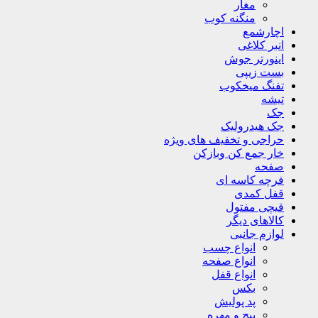
مغار
منگنه کوب
اچارشمع
انبر کلاغی
اینورتر جوش
بست زیپی
تفنگ میخکوب
تیشه
جک
جک هیدرولیک
حراجی و تخفیف های ویژه
خار جمع کن وبازکن
صفحه
فرچه کاسه ای
قفل کمدی
قیچی مفتول
کالاهای دیگر
لوازم جانبی
انواع چسب
انواع صفحه
انواع قفل
بکس
پد پولیش
پیچ و مهره