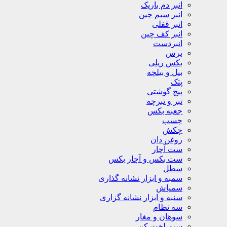
انبر دم باریک
انبر سیم چین
انبر قفلی
انبر کف چین
انبردست
برس
بکس ریلی
بیل و بیلچه
پتک
پیچ گوشتی
تبر و تبرچه
جعبه بکس
چسب
چکش
روغن دان
ست آچار
ست بکس و آچار بکس
سطل
سمبه و ابزار نشانه گذاری
سمپاش
سنبه و ابزار نشانه گزاری
سه نظام
سوهان و مغار
سیم لخت کن