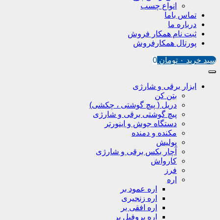
انواع چسب
تماس باما
درباره ما
ثبت نام همکار فروش
پورتال همکارفروش
سبد خرید
۰
تومان
0
ابزار برقی و شارژی
بتن کن
دریل ( پیچ گوشتی ، چکشی)
پیچ گوشتی برقی و شارژی
دستگاه جوش و اینورتر
مکنده و دمنده
پولیش
آچار بکس برقی و شارژی
کارواش
فرز
اره
اره عمود بر
اره زنجیری
اره افقی بر
اره پروفیل پر