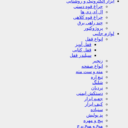
ابزار الکترونیک و روشنایی
چراغ قوه دستی
ال ای دی ها
چراغ قوه کلاهی
چند راهی برق
پروژوکتور
لوازم جانبی
انواع قفل
قفل آویز
قفل کتابی
سیلندر قفل
زنجیر
انواع صفحه
مته و ست مته
تیغ اره
شلنگ
نردبان
دستکش ایمنی
جعبه ابزار
کیف ابزار
سنباده
پد پولیش
پیچ و مهره
میخ و میخ پرچ