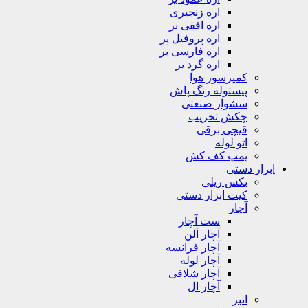
اره زنجیری
اره افقی بر
اره پروفیل پر
اره فارسی بر
اره گرد بر
کمپرسور هوا
پیستوله رنگ پاش
سشوار صنعتی
چکش تخریب
قیچی برقی
اتو لوله
پمپ کف کش
ابزار دستی
بکس ریلی
کیت ابزار دستی
آچار
ست آچار
آچار آلن
آچار فرانسه
آچار لوله
آچار شلاقی
آچار ال
انبر