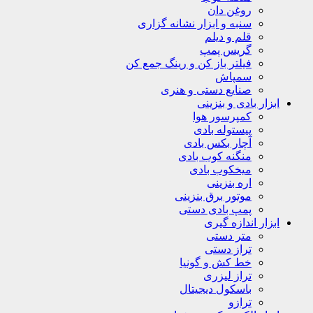
روغن دان
سنبه و ابزار نشانه گزاری
قلم و دیلم
گریس پمپ
فیلتر باز کن و رینگ جمع کن
سمپاش
صنایع دستی و هنری
ابزار بادی و بنزینی
کمپرسور هوا
پیستوله بادی
آچار بکس بادی
منگنه کوب بادی
میخکوب بادی
اره بنزینی
موتور برق بنزینی
پمپ بادی دستی
ابزار اندازه گیری
متر دستی
تراز دستی
خط کش و گونیا
تراز لیزری
باسکول دیجیتال
ترازو