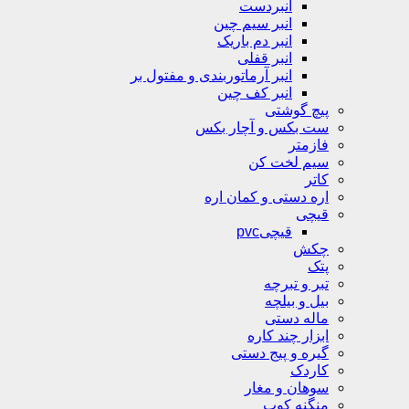
انبردست
انبر سیم چین
انبر دم باریک
انبر قفلی
انبر آرماتوربندی و مفتول بر
انبر کف چین
پیچ گوشتی
ست بکس و آچار بکس
فازمتر
سیم لخت کن
کاتر
اره دستی و کمان اره
قیچی
قیچیpvc
چکش
پتک
تبر و تبرچه
بیل و بیلچه
ماله دستی
ابزار چند کاره
گیره و پیج دستی
کاردک
سوهان و مغار
منگنه کوب