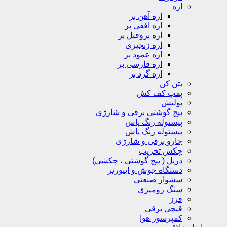
اره
اره آهن بر
اره افقی بر
اره پروفیل پر
اره زنجیری
اره عمود بر
اره فارسی بر
اره گرد بر
بتن کن
پمپ کف کش
پولیش
پیچ گوشتی برقی و شارژی
پیستوله رنگ پاس
پیستوله رنگ پاش
جارو برقی و شارژی
چکش تخریب
دریل ( پیچ گوشتی ، چکشی)
دستگاه جوش و اینورتر
سشوار صنعتی
سنگ رومیزی
فرز
قیچی برقی
کمپرسور هوا