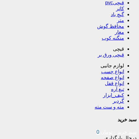
قیچیpvc
کاتر
گیچ باد
متر
محافظ گوش
مغار
منگنه کوب
قیچی
قیچی ورق بر
لوازم جانبی
انواع چسب
انواع صفحه
انواع قفل
تیغ اره
کیف_ابزار
گردبر
مته و ست مته
سبد خرید
سبد خرید
۰
تومان
0
درحال بارگذاری ...