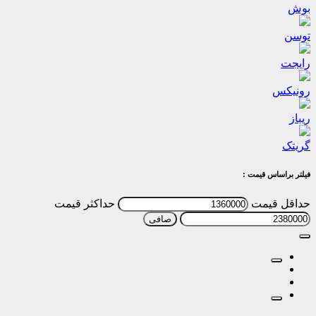
بوش
توسن
رایجت
رونیکس
ریباز
گریتک
فیلتر براساس قیمت :
حداقل قیمت
حداكثر قيمت
صافی