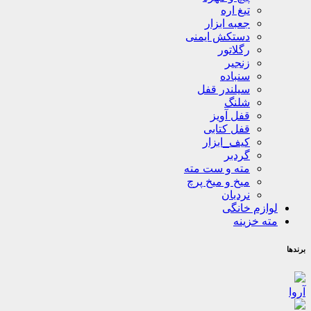
تیغ اره
جعبه ابزار
دستکش ایمنی
رگلاتور
زنجیر
سنباده
سیلندر قفل
شلنگ
قفل آویز
قفل کتابی
کیف_ابزار
گردبر
مته و ست مته
میخ و میخ پرچ
نردبان
لوازم خانگی
مته خزینه
برندها
آروا