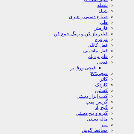
شعله
شیلد
صنایع دستی و هنری
طی
فازمتر
فیلتر باز کن و رینگ جمع کن
قرقره
قفل کابلی
قفل ماشینی
قلم و دیلم
قیچی
قیچی ورق بر
قیچیpvc
کاتر
کاردک
کفشور
کیت ابزار دستی
گریس پمپ
گیچ باد
گیره و پیج دستی
ماله دستی
متر
محافظ گوش