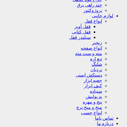
چند راهی برق
پروژوکتور
لوازم جانبی
انواع قفل
قفل آویز
قفل کتابی
سیلندر قفل
زنجیر
انواع صفحه
مته و ست مته
تیغ اره
شلنگ
نردبان
دستکش ایمنی
جعبه ابزار
کیف ابزار
سنباده
پد پولیش
پیچ و مهره
میخ و میخ پرچ
انواع چسب
تماس باما
درباره ما