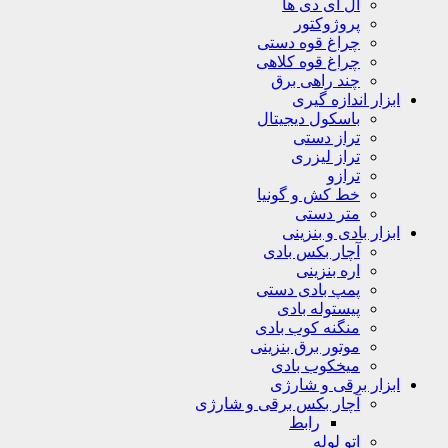
ال ای دی ها
پروژوکتور
چراغ قوه دستی
چراغ قوه کلاهی
چند راهی برق
ابزار اندازه گیری
باسکول دیجیتال
تراز دستی
تراز لیزری
ترازو
خط کش و گونیا
متر دستی
ابزار بادی و بنزینی
آچار بکس بادی
اره بنزینی
پمپ بادی دستی
پیستوله بادی
منگنه کوب بادی
موتور برق بنزینی
میخکوب بادی
ابزار برقی و شارژی
آچار بکس برقی و شارژی
رابط
اتو لوله