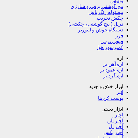
پولیش
پیچ گوشتی برقی و شارژی
پیستوله رنگ پاش
چکش تخریب
دریل ( پیچ گوشتی ، چکشی)
دستگاه جوش و اینورتر
فرز
قیچی برقی
کمپرسور هوا
اره
اره آهن بر
اره عمود بر
اره گرد بر
ابزار خلاق و جدید
انبر
پوست کن ها
ابزار دستی
آچار
آچار آلن
آچار ال
آچار بکس