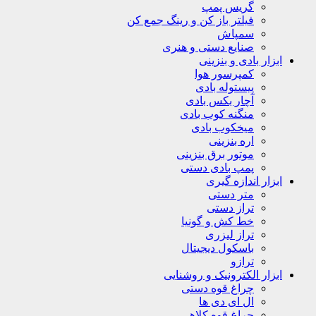
گریس پمپ
فیلتر باز کن و رینگ جمع کن
سمپاش
صنایع دستی و هنری
ابزار بادی و بنزینی
کمپرسور هوا
پیستوله بادی
آچار بکس بادی
منگنه کوب بادی
میخکوب بادی
اره بنزینی
موتور برق بنزینی
پمپ بادی دستی
ابزار اندازه گیری
متر دستی
تراز دستی
خط کش و گونیا
تراز لیزری
باسکول دیجیتال
ترازو
ابزار الکترونیک و روشنایی
چراغ قوه دستی
ال ای دی ها
چراغ قوه کلاهی