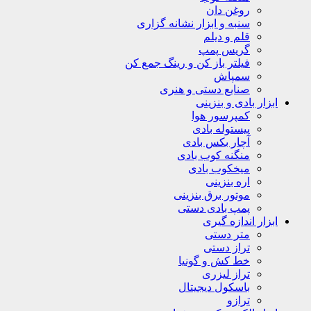
روغن دان
سنبه و ابزار نشانه گزاری
قلم و دیلم
گریس پمپ
فیلتر باز کن و رینگ جمع کن
سمپاش
صنایع دستی و هنری
ابزار بادی و بنزینی
کمپرسور هوا
پیستوله بادی
آچار بکس بادی
منگنه کوب بادی
میخکوب بادی
اره بنزینی
موتور برق بنزینی
پمپ بادی دستی
ابزار اندازه گیری
متر دستی
تراز دستی
خط کش و گونیا
تراز لیزری
باسکول دیجیتال
ترازو