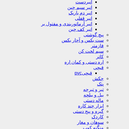
انبردست
انبر سیم چین
انبر دم باریک
انبر قفلی
انبر آرماتوربندی و مفتول بر
انبر کف چین
پیچ گوشتی
ست بکس و آچار بکس
فازمتر
سیم لخت کن
کاتر
اره دستی و کمان اره
قیچی
قیچیpvc
چکش
پتک
تبر و تبرچه
بیل و بیلچه
ماله دستی
ابزار چند کاره
گیره و پیج دستی
کاردک
سوهان و مغار
منگنه کوب