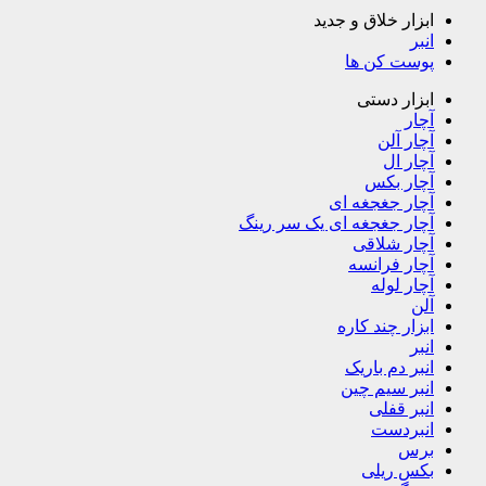
ابزار خلاق و جدید
انبر
پوست کن ها
ابزار دستی
آچار
آچار آلن
آچار ال
آچار بکس
آچار جغجغه ای
آچار جغجغه ای یک سر رینگ
آچار شلاقی
آچار فرانسه
آچار لوله
آلن
ابزار چند کاره
انبر
انبر دم باریک
انبر سیم چین
انبر قفلی
انبردست
برس
بکس ریلی