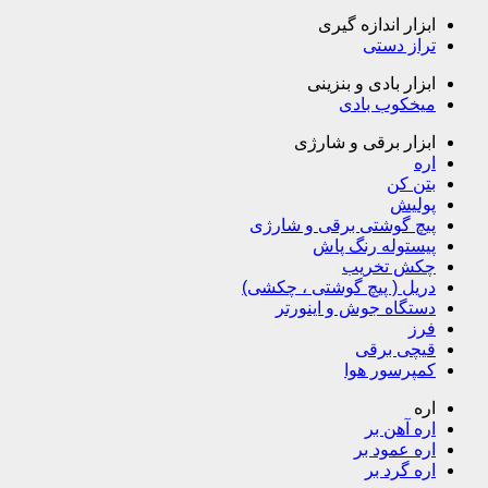
ابزار اندازه گیری
تراز دستی
ابزار بادی و بنزینی
میخکوب بادی
ابزار برقی و شارژی
اره
بتن کن
پولیش
پیچ گوشتی برقی و شارژی
پیستوله رنگ پاش
چکش تخریب
دریل ( پیچ گوشتی ، چکشی)
دستگاه جوش و اینورتر
فرز
قیچی برقی
کمپرسور هوا
اره
اره آهن بر
اره عمود بر
اره گرد بر