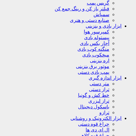
گریس پمپ
فیلتر باز کن و رینگ جمع کن
سمپاش
صنایع دستی و هنری
ابزار بادی و بنزینی
کمپرسور هوا
پیستوله بادی
آچار بکس بادی
منگنه کوب بادی
میخکوب بادی
اره بنزینی
موتور برق بنزینی
پمپ بادی دستی
ابزار اندازه گیری
متر دستی
تراز دستی
خط کش و گونیا
تراز لیزری
باسکول دیجیتال
ترازو
ابزار الکترونیک و روشنایی
چراغ قوه دستی
ال ای دی ها
چراغ قوه کلاهی