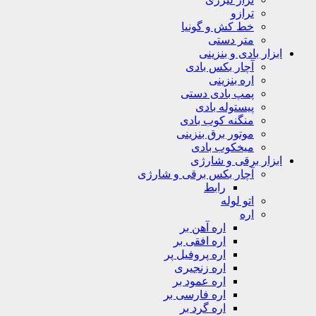
ترازو
خط کش و گونیا
متر دستی
ابزار بادی و بنزینی
آچار بکس بادی
اره بنزینی
پمپ بادی دستی
پیستوله بادی
منگنه کوب بادی
موتور برق بنزینی
میخکوب بادی
ابزار برقی و شارژی
آچار بکس برقی و شارژی
رابط
اتو لوله
اره
اره آهن بر
اره افقی بر
اره پروفیل پر
اره زنجیری
اره عمود بر
اره فارسی بر
اره گرد بر