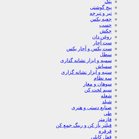
پتک
پیچ گوشتی
تبر و تبرچه
جعبه بکس
چسب
چکش
روغن دان
ست آچار
ست بکس و آچار بکس
سطل
سمبه و ابزار نشانه گذاری
سمپاش
سنبه و ابزار نشانه گزاری
سه نظام
سوهان و مغار
سیم لخت کن
شعله
شیلد
صنایع دستی و هنری
طی
فازمتر
فیلتر باز کن و رینگ جمع کن
قرقره
قفل کابلی