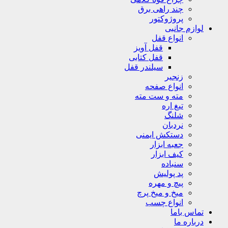
چند راهی برق
پروژوکتور
لوازم جانبی
انواع قفل
قفل آویز
قفل کتابی
سیلندر قفل
زنجیر
انواع صفحه
مته و ست مته
تیغ اره
شلنگ
نردبان
دستکش ایمنی
جعبه ابزار
کیف ابزار
سنباده
پد پولیش
پیچ و مهره
میخ و میخ پرچ
انواع چسب
تماس باما
درباره ما