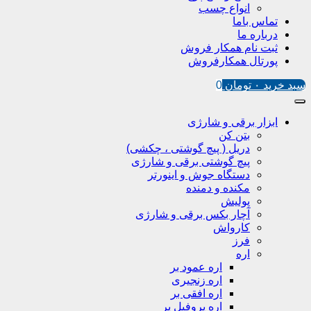
انواع چسب
تماس باما
درباره ما
ثبت نام همکار فروش
پورتال همکارفروش
سبد خرید
۰
تومان
0
ابزار برقی و شارژی
بتن کن
دریل ( پیچ گوشتی ، چکشی)
پیچ گوشتی برقی و شارژی
دستگاه جوش و اینورتر
مکنده و دمنده
پولیش
آچار بکس برقی و شارژی
کارواش
فرز
اره
اره عمود بر
اره زنجیری
اره افقی بر
اره پروفیل پر