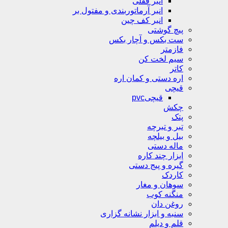
انبر قفلی
انبر آرماتوربندی و مفتول بر
انبر کف چین
پیچ گوشتی
ست بکس و آچار بکس
فازمتر
سیم لخت کن
کاتر
اره دستی و کمان اره
قیچی
قیچیpvc
چکش
پتک
تبر و تبرچه
بیل و بیلچه
ماله دستی
ابزار چند کاره
گیره و پیج دستی
کاردک
سوهان و مغار
منگنه کوب
روغن دان
سنبه و ابزار نشانه گزاری
قلم و دیلم