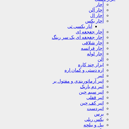
آچار
آچار آلن
آچار ال
آچار بکس
آپار بکسی تی
آچار جغجغه ای
آچار جغجغه ای یک سر رینگ
آچار شلاقی
آچار فرانسه
آچار لوله
آلن
ابزار چند کاره
اره دستی و کمان اره
انبر
انبر آرماتوربندی و مفتول بر
انبر دم باریک
انبر سیم چین
انبر قفلی
انبر کف چین
انبردست
برس
بکس ریلی
بیل و بیلچه