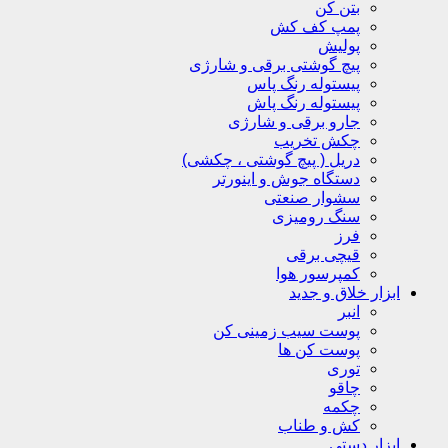
بتن کن
پمپ کف کش
پولیش
پیچ گوشتی برقی و شارژی
پیستوله رنگ پاس
پیستوله رنگ پاش
جارو برقی و شارژی
چکش تخریب
دریل ( پیچ گوشتی ، چکشی)
دستگاه جوش و اینورتر
سشوار صنعتی
سنگ رومیزی
فرز
قیچی برقی
کمپرسور هوا
ابزار خلاق و جدید
انبر
پوست سیب زمینی کن
پوست کن ها
توری
چاقو
چکمه
کش و طناب
ابزار دستی