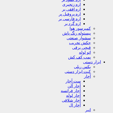
اره زنجیری
اره افقی بر
اره پروفیل پر
اره فارسی بر
اره گرد بر
کمپرسور هوا
پیستوله رنگ پاش
سشوار صنعتی
چکش تخریب
قیچی برقی
اتو لوله
پمپ کف کش
ابزار دستی
بکس ریلی
کیت ابزار دستی
آچار
ست آچار
آچار آلن
آچار فرانسه
آچار لوله
آچار شلاقی
آچار ال
انبر