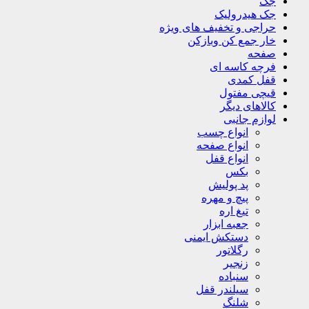
جک
جک هیدرولیک
حراجی و تخفیف های ویژه
خار جمع کن وبازکن
صفحه
فرچه کاسه ای
قفل کمدی
قیچی مفتول
کالاهای دیگر
لوازم جانبی
انواع چسب
انواع صفحه
انواع قفل
بکس
پد پولیش
پیچ و مهره
تیغ اره
جعبه ابزار
دستکش ایمنی
رگلاتور
زنجیر
سنباده
سیلندر قفل
شلنگ