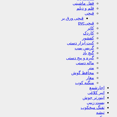
قفل ماشینی
قلم و دیلم
قیچی
قیچی ورق بر
قیچیpvc
کاتر
کاردک
کفشور
کیت ابزار دستی
گریس پمپ
گیچ باد
گیره و پیج دستی
ماله دستی
متر
محافظ گوش
مغار
منگنه کوب
اچارشمع
انبر کلاغی
اینورتر جوش
بست زیپی
تفنگ میخکوب
تیشه