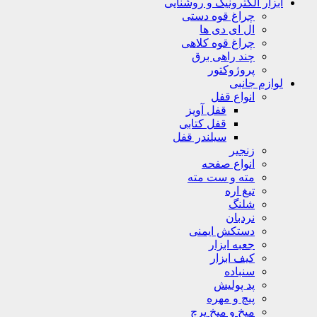
ابزار الکترونیک و روشنایی
چراغ قوه دستی
ال ای دی ها
چراغ قوه کلاهی
چند راهی برق
پروژوکتور
لوازم جانبی
انواع قفل
قفل آویز
قفل کتابی
سیلندر قفل
زنجیر
انواع صفحه
مته و ست مته
تیغ اره
شلنگ
نردبان
دستکش ایمنی
جعبه ابزار
کیف ابزار
سنباده
پد پولیش
پیچ و مهره
میخ و میخ پرچ