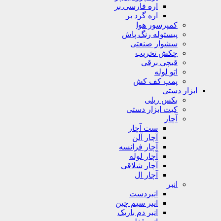
اره فارسی بر
اره گرد بر
کمپرسور هوا
پیستوله رنگ پاش
سشوار صنعتی
چکش تخریب
قیچی برقی
اتو لوله
پمپ کف کش
ابزار دستی
بکس ریلی
کیت ابزار دستی
آچار
ست آچار
آچار آلن
آچار فرانسه
آچار لوله
آچار شلاقی
آچار ال
انبر
انبردست
انبر سیم چین
انبر دم باریک