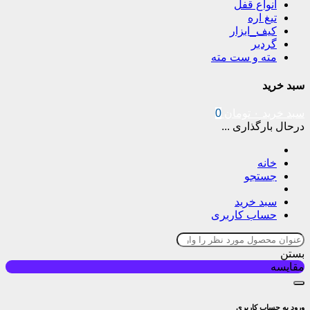
انواع قفل
تیغ اره
کیف_ابزار
گردبر
مته و ست مته
سبد خرید
سبد خرید
۰
تومان
0
درحال بارگذاری ...
خانه
جستجو
سبد خرید
حساب کاربری
بستن
مقایسه
ورود به حساب کاربری