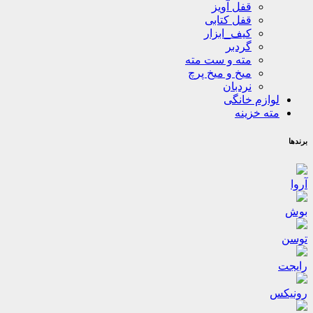
قفل آویز
قفل کتابی
کیف_ابزار
گردبر
مته و ست مته
میخ و میخ پرچ
نردبان
لوازم خانگی
مته خزینه
برندها
آروا
بوش
توسن
رایجت
رونیکس