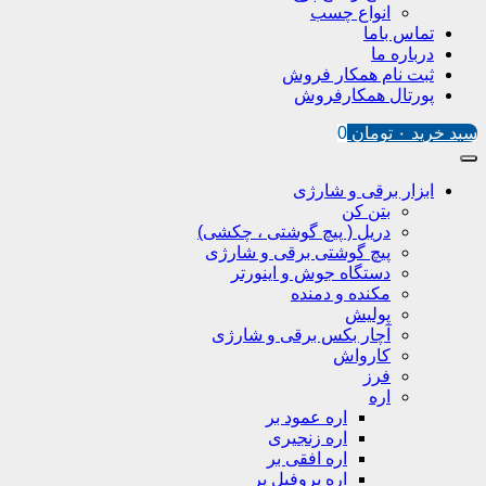
انواع چسب
تماس باما
درباره ما
ثبت نام همکار فروش
پورتال همکارفروش
سبد خرید
۰
تومان
0
ابزار برقی و شارژی
بتن کن
دریل ( پیچ گوشتی ، چکشی)
پیچ گوشتی برقی و شارژی
دستگاه جوش و اینورتر
مکنده و دمنده
پولیش
آچار بکس برقی و شارژی
کارواش
فرز
اره
اره عمود بر
اره زنجیری
اره افقی بر
اره پروفیل پر