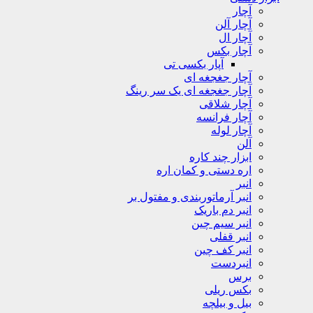
آچار
آچار آلن
آچار ال
آچار بکس
آپار بکسی تی
آچار جغجغه ای
آچار جغجغه ای یک سر رینگ
آچار شلاقی
آچار فرانسه
آچار لوله
آلن
ابزار چند کاره
اره دستی و کمان اره
انبر
انبر آرماتوربندی و مفتول بر
انبر دم باریک
انبر سیم چین
انبر قفلی
انبر کف چین
انبردست
برس
بکس ریلی
بیل و بیلچه