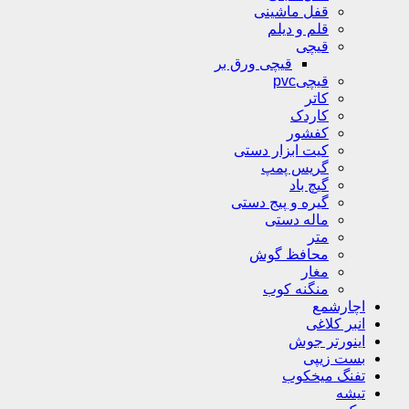
قفل ماشینی
قلم و دیلم
قیچی
قیچی ورق بر
قیچیpvc
کاتر
کاردک
کفشور
کیت ابزار دستی
گریس پمپ
گیچ باد
گیره و پیج دستی
ماله دستی
متر
محافظ گوش
مغار
منگنه کوب
اچارشمع
انبر کلاغی
اینورتر جوش
بست زیپی
تفنگ میخکوب
تیشه