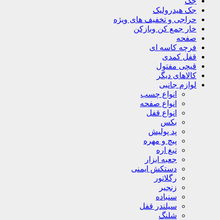
جک
جک هیدرولیک
حراجی و تخفیف های ویژه
خار جمع کن وبازکن
صفحه
فرچه کاسه ای
قفل کمدی
قیچی مفتول
کالاهای دیگر
لوازم جانبی
انواع چسب
انواع صفحه
انواع قفل
بکس
پد پولیش
پیچ و مهره
تیغ اره
جعبه ابزار
دستکش ایمنی
رگلاتور
زنجیر
سنباده
سیلندر قفل
شلنگ