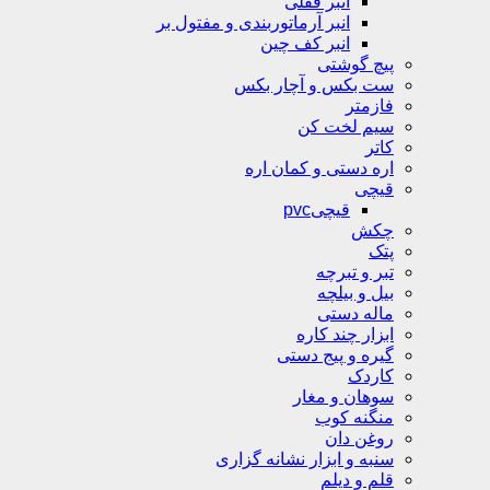
انبر قفلی
انبر آرماتوربندی و مفتول بر
انبر کف چین
پیچ گوشتی
ست بکس و آچار بکس
فازمتر
سیم لخت کن
کاتر
اره دستی و کمان اره
قیچی
قیچیpvc
چکش
پتک
تبر و تبرچه
بیل و بیلچه
ماله دستی
ابزار چند کاره
گیره و پیج دستی
کاردک
سوهان و مغار
منگنه کوب
روغن دان
سنبه و ابزار نشانه گزاری
قلم و دیلم