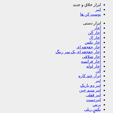
ابزار خلاق و جدید
انبر
پوست کن ها
ابزار دستی
آچار
آچار آلن
آچار ال
آچار بکس
آچار جغجغه ای
آچار جغجغه ای یک سر رینگ
آچار شلاقی
آچار فرانسه
آچار لوله
آلن
ابزار چند کاره
انبر
انبر دم باریک
انبر سیم چین
انبر قفلی
انبردست
برس
بکس ریلی