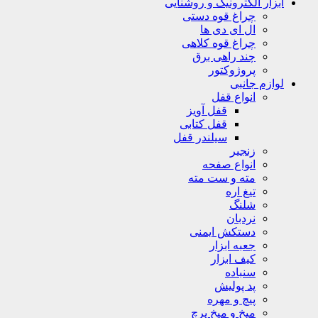
ابزار الکترونیک و روشنایی
چراغ قوه دستی
ال ای دی ها
چراغ قوه کلاهی
چند راهی برق
پروژوکتور
لوازم جانبی
انواع قفل
قفل آویز
قفل کتابی
سیلندر قفل
زنجیر
انواع صفحه
مته و ست مته
تیغ اره
شلنگ
نردبان
دستکش ایمنی
جعبه ابزار
کیف ابزار
سنباده
پد پولیش
پیچ و مهره
میخ و میخ پرچ