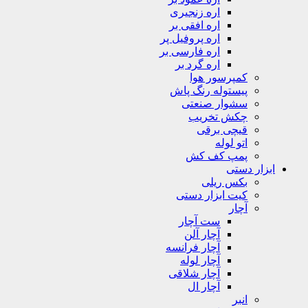
اره زنجیری
اره افقی بر
اره پروفیل پر
اره فارسی بر
اره گرد بر
کمپرسور هوا
پیستوله رنگ پاش
سشوار صنعتی
چکش تخریب
قیچی برقی
اتو لوله
پمپ کف کش
ابزار دستی
بکس ریلی
کیت ابزار دستی
آچار
ست آچار
آچار آلن
آچار فرانسه
آچار لوله
آچار شلاقی
آچار ال
انبر