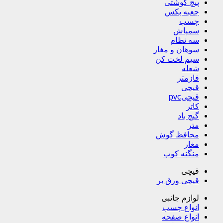
پیچ گوشتی
جعبه بکس
چسب
سمپاش
سه نظام
سوهان و مغار
سیم لخت کن
شعله
فازمتر
قیچی
قیچیpvc
کاتر
گیچ باد
متر
محافظ گوش
مغار
منگنه کوب
قیچی
قیچی ورق بر
لوازم جانبی
انواع چسب
انواع صفحه