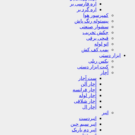
اره فارسی بر
اره گرد بر
کمپرسور هوا
پیستوله رنگ پاش
سشوار صنعتی
چکش تخریب
قیچی برقی
اتو لوله
پمپ کف کش
ابزار دستی
بکس ریلی
کیت ابزار دستی
آچار
ست آچار
آچار آلن
آچار فرانسه
آچار لوله
آچار شلاقی
آچار ال
انبر
انبردست
انبر سیم چین
انبر دم باریک