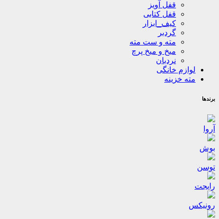
قفل آویز
قفل کتابی
کیف_ابزار
گردبر
مته و ست مته
میخ و میخ پرچ
نردبان
لوازم خانگی
مته خزینه
برندها
آروا
بوش
توسن
رایجت
رونیکس