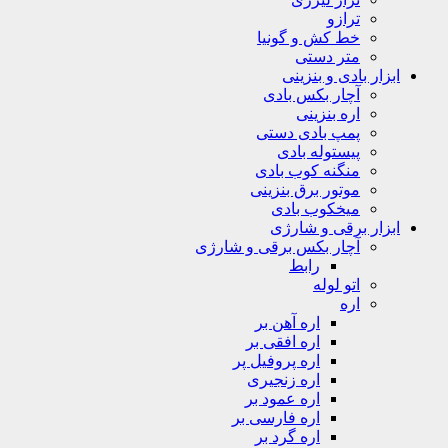
ترازو
خط کش و گونیا
متر دستی
ابزار بادی و بنزینی
آچار بکس بادی
اره بنزینی
پمپ بادی دستی
پیستوله بادی
منگنه کوب بادی
موتور برق بنزینی
میخکوب بادی
ابزار برقی و شارژی
آچار بکس برقی و شارژی
رابط
اتو لوله
اره
اره آهن بر
اره افقی بر
اره پروفیل پر
اره زنجیری
اره عمود بر
اره فارسی بر
اره گرد بر