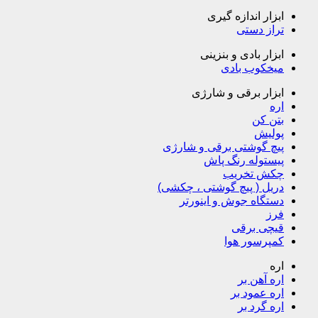
ابزار اندازه گیری
تراز دستی
ابزار بادی و بنزینی
میخکوب بادی
ابزار برقی و شارژی
اره
بتن کن
پولیش
پیچ گوشتی برقی و شارژی
پیستوله رنگ پاش
چکش تخریب
دریل ( پیچ گوشتی ، چکشی)
دستگاه جوش و اینورتر
فرز
قیچی برقی
کمپرسور هوا
اره
اره آهن بر
اره عمود بر
اره گرد بر