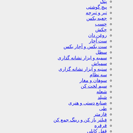
پتک
پیچ گوشتی
تبر و تبرچه
جعبه بکس
چسب
چکش
روغن دان
ست آچار
ست بکس و آچار بکس
سطل
سمبه و ابزار نشانه گذاری
سمپاش
سنبه و ابزار نشانه گزاری
سه نظام
سوهان و مغار
سیم لخت کن
شعله
شیلد
صنایع دستی و هنری
طی
فازمتر
فیلتر باز کن و رینگ جمع کن
قرقره
قفل کابلی