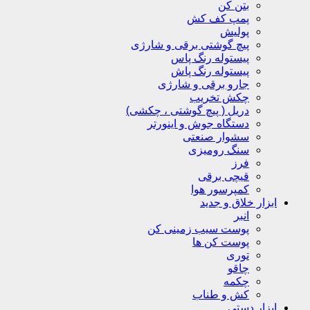
بتن کن
پمپ کف کش
پولیش
پیچ گوشتی برقی و شارژی
پیستوله رنگ پاس
پیستوله رنگ پاش
جارو برقی و شارژی
چکش تخریب
دریل ( پیچ گوشتی ، چکشی)
دستگاه جوش و اینورتر
سشوار صنعتی
سنگ رومیزی
فرز
قیچی برقی
کمپرسور هوا
ابزار خلاق و جدید
انبر
پوست سیب زمینی کن
پوست کن ها
توری
چاقو
چکمه
کش و طناب
ابزار دستی