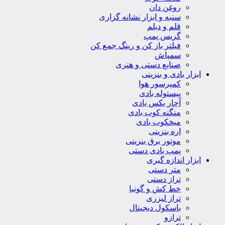
روغن دان
سنبه و ابزار نشانه گزاری
قلم و دیلم
گریس پمپ
فیلتر باز کن و رینگ جمع کن
سمپاش
صنایع دستی و هنری
ابزار بادی و بنزینی
کمپرسور هوا
پیستوله بادی
آچار بکس بادی
منگنه کوب بادی
میخکوب بادی
اره بنزینی
موتور برق بنزینی
پمپ بادی دستی
ابزار اندازه گیری
متر دستی
تراز دستی
خط کش و گونیا
تراز لیزری
باسکول دیجیتال
ترازو