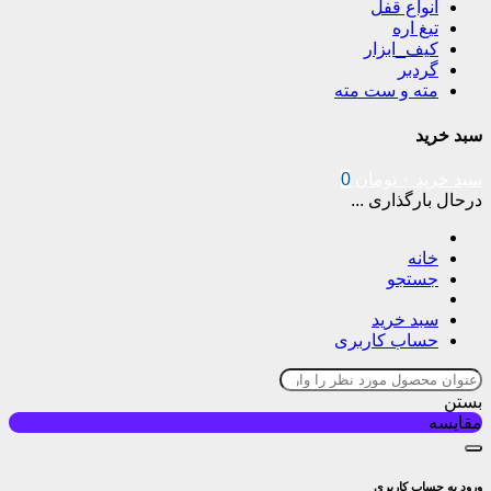
انواع قفل
تیغ اره
کیف_ابزار
گردبر
مته و ست مته
سبد خرید
سبد خرید
۰
تومان
0
درحال بارگذاری ...
خانه
جستجو
سبد خرید
حساب کاربری
بستن
مقایسه
ورود به حساب کاربری