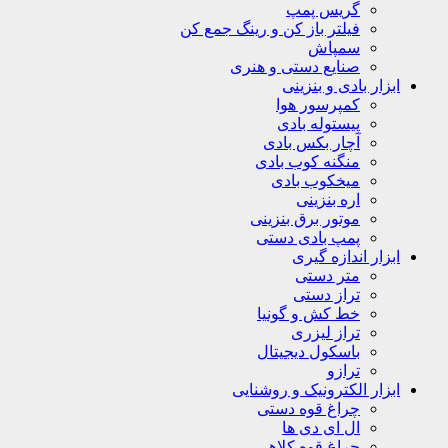
گریس پمپ
فیلتر باز کن و رینگ جمع کن
سمپاش
صنایع دستی و هنری
ابزار بادی و بنزینی
کمپرسور هوا
پیستوله بادی
آچار بکس بادی
منگنه کوب بادی
میخکوب بادی
اره بنزینی
موتور برق بنزینی
پمپ بادی دستی
ابزار اندازه گیری
متر دستی
تراز دستی
خط کش و گونیا
تراز لیزری
باسکول دیجیتال
ترازو
ابزار الکترونیک و روشنایی
چراغ قوه دستی
ال ای دی ها
چراغ قوه کلاهی