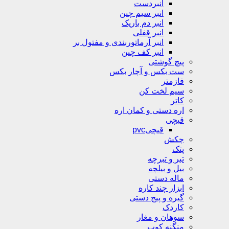
انبردست
انبر سیم چین
انبر دم باریک
انبر قفلی
انبر آرماتوربندی و مفتول بر
انبر کف چین
پیچ گوشتی
ست بکس و آچار بکس
فازمتر
سیم لخت کن
کاتر
اره دستی و کمان اره
قیچی
قیچیpvc
چکش
پتک
تبر و تبرچه
بیل و بیلچه
ماله دستی
ابزار چند کاره
گیره و پیج دستی
کاردک
سوهان و مغار
منگنه کوب