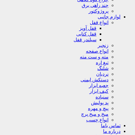
چند راهی برق
پروژوکتور
لوازم جانبی
انواع قفل
قفل آویز
قفل کتابی
سیلندر قفل
زنجیر
انواع صفحه
مته و ست مته
تیغ اره
شلنگ
نردبان
دستکش ایمنی
جعبه ابزار
کیف ابزار
سنباده
پد پولیش
پیچ و مهره
میخ و میخ پرچ
انواع چسب
تماس باما
درباره ما