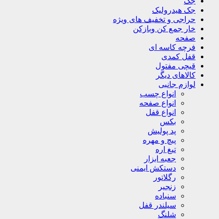
جک
جک هیدرولیک
حراجی و تخفیف های ویژه
خار جمع کن وبازکن
صفحه
فرچه کاسه ای
قفل کمدی
قیچی مفتول
کالاهای دیگر
لوازم جانبی
انواع چسب
انواع صفحه
انواع قفل
بکس
پد پولیش
پیچ و مهره
تیغ اره
جعبه ابزار
دستکش ایمنی
رگلاتور
زنجیر
سنباده
سیلندر قفل
شلنگ