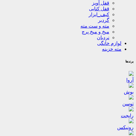
قفل آویز
قفل کتابی
کیف_ابزار
گردبر
مته و ست مته
میخ و میخ پرچ
نردبان
لوازم خانگی
مته خزینه
برندها
آروا
بوش
توسن
رایجت
رونیکس