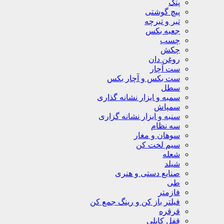
پتک
پیچ گوشتی
تبر و تبرچه
جعبه بکس
چسب
چکش
روغن دان
ست آچار
ست بکس و آچار بکس
سطل
سمبه و ابزار نشانه گذاری
سمپاش
سنبه و ابزار نشانه گزاری
سه نظام
سوهان و مغار
سیم لخت کن
شعله
شیلد
صنایع دستی و هنری
طی
فازمتر
فیلتر باز کن و رینگ جمع کن
قرقره
قفل کابلی