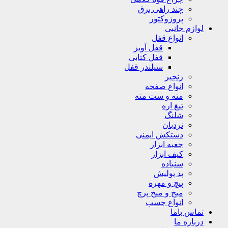
چند راهی برق
پروژوکتور
لوازم جانبی
انواع قفل
قفل آویز
قفل کتابی
سیلندر قفل
زنجیر
انواع صفحه
مته و ست مته
تیغ اره
شلنگ
نردبان
دستکش ایمنی
جعبه ابزار
کیف ابزار
سنباده
پد پولیش
پیچ و مهره
میخ و میخ پرچ
انواع چسب
تماس باما
درباره ما