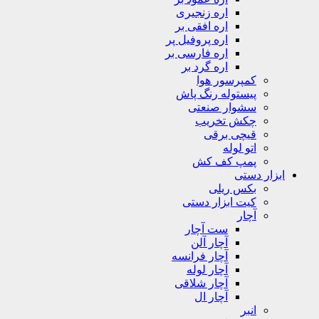
اره زنجیری
اره افقی بر
اره پروفیل پر
اره فارسی بر
اره گرد بر
کمپرسور هوا
پیستوله رنگ پاش
سشوار صنعتی
چکش تخریب
قیچی برقی
اتو لوله
پمپ کف کش
ابزار دستی
بکس ریلی
کیت ابزار دستی
آچار
ست آچار
آچار آلن
آچار فرانسه
آچار لوله
آچار شلاقی
آچار ال
انبر