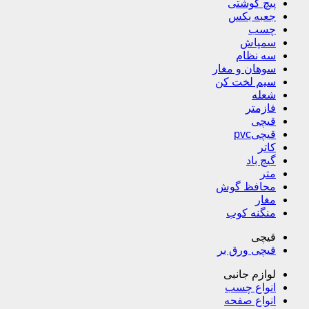
پیچ گوشتی
جعبه بکس
چسب
سمپاش
سه نظام
سوهان و مغار
سیم لخت کن
شعله
فازمتر
قیچی
قیچیpvc
کاتر
گیچ باد
متر
محافظ گوش
مغار
منگنه کوب
قیچی
قیچی ورق بر
لوازم جانبی
انواع چسب
انواع صفحه