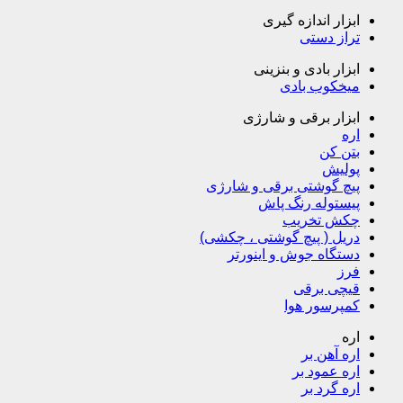
ابزار اندازه گیری
تراز دستی
ابزار بادی و بنزینی
میخکوب بادی
ابزار برقی و شارژی
اره
بتن کن
پولیش
پیچ گوشتی برقی و شارژی
پیستوله رنگ پاش
چکش تخریب
دریل ( پیچ گوشتی ، چکشی)
دستگاه جوش و اینورتر
فرز
قیچی برقی
کمپرسور هوا
اره
اره آهن بر
اره عمود بر
اره گرد بر