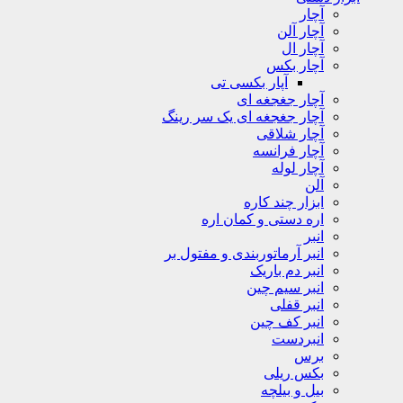
آچار
آچار آلن
آچار ال
آچار بکس
آپار بکسی تی
آچار جغجغه ای
آچار جغجغه ای یک سر رینگ
آچار شلاقی
آچار فرانسه
آچار لوله
آلن
ابزار چند کاره
اره دستی و کمان اره
انبر
انبر آرماتوربندی و مفتول بر
انبر دم باریک
انبر سیم چین
انبر قفلی
انبر کف چین
انبردست
برس
بکس ریلی
بیل و بیلچه