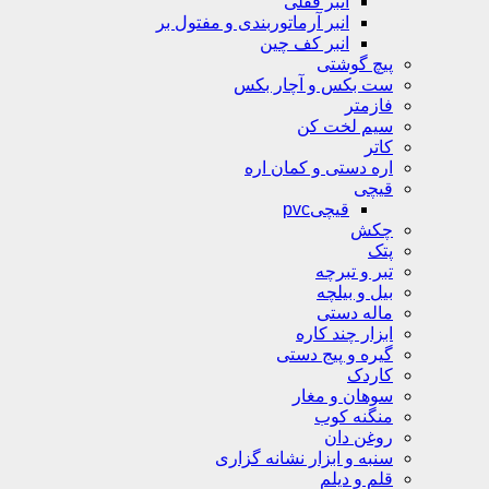
انبر قفلی
انبر آرماتوربندی و مفتول بر
انبر کف چین
پیچ گوشتی
ست بکس و آچار بکس
فازمتر
سیم لخت کن
کاتر
اره دستی و کمان اره
قیچی
قیچیpvc
چکش
پتک
تبر و تبرچه
بیل و بیلچه
ماله دستی
ابزار چند کاره
گیره و پیج دستی
کاردک
سوهان و مغار
منگنه کوب
روغن دان
سنبه و ابزار نشانه گزاری
قلم و دیلم