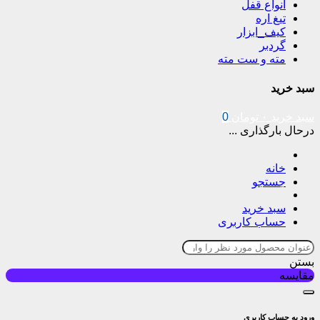
انواع قفل
تیغ اره
کیف_ابزار
گردبر
مته و ست مته
سبد خرید
سبد خرید
۰
تومان
0
درحال بارگذاری ...
خانه
جستجو
سبد خرید
حساب کاربری
بستن
مقایسه
ورود به حساب کاربری