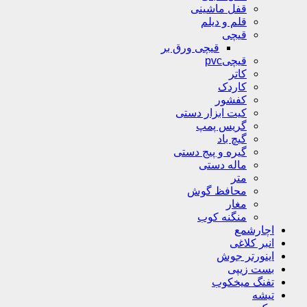
قفل ماشینی
قلم و دیلم
قیچی
قیچی ورق بر
قیچیpvc
کاتر
کاردک
کفشور
کیت ابزار دستی
گریس پمپ
گیچ باد
گیره و پیج دستی
ماله دستی
متر
محافظ گوش
مغار
منگنه کوب
اچارشمع
انبر کلاغی
اینورتر جوش
بست زیپی
تفنگ میخکوب
تیشه