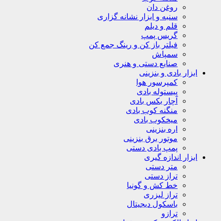
روغن دان
سنبه و ابزار نشانه گزاری
قلم و دیلم
گریس پمپ
فیلتر باز کن و رینگ جمع کن
سمپاش
صنایع دستی و هنری
ابزار بادی و بنزینی
کمپرسور هوا
پیستوله بادی
آچار بکس بادی
منگنه کوب بادی
میخکوب بادی
اره بنزینی
موتور برق بنزینی
پمپ بادی دستی
ابزار اندازه گیری
متر دستی
تراز دستی
خط کش و گونیا
تراز لیزری
باسکول دیجیتال
ترازو