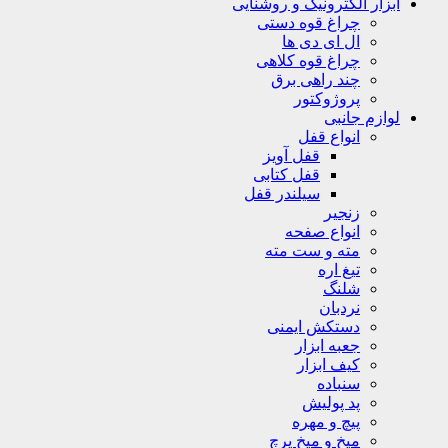
ابزار الکترونیک و روشنایی
چراغ قوه دستی
ال ای دی ها
چراغ قوه کلاهی
چند راهی برق
پروژوکتور
لوازم جانبی
انواع قفل
قفل آویز
قفل کتابی
سیلندر قفل
زنجیر
انواع صفحه
مته و ست مته
تیغ اره
شلنگ
نردبان
دستکش ایمنی
جعبه ابزار
کیف ابزار
سنباده
پد پولیش
پیچ و مهره
میخ و میخ پرچ