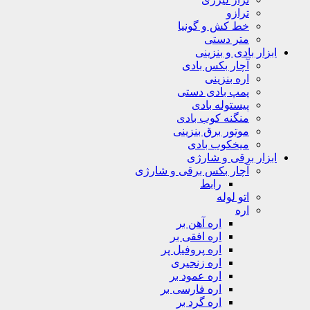
ترازو
خط کش و گونیا
متر دستی
ابزار بادی و بنزینی
آچار بکس بادی
اره بنزینی
پمپ بادی دستی
پیستوله بادی
منگنه کوب بادی
موتور برق بنزینی
میخکوب بادی
ابزار برقی و شارژی
آچار بکس برقی و شارژی
رابط
اتو لوله
اره
اره آهن بر
اره افقی بر
اره پروفیل پر
اره زنجیری
اره عمود بر
اره فارسی بر
اره گرد بر