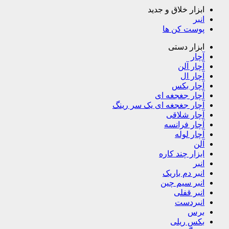
ابزار خلاق و جدید
انبر
پوست کن ها
ابزار دستی
آچار
آچار آلن
آچار ال
آچار بکس
آچار جغجغه ای
آچار جغجغه ای یک سر رینگ
آچار شلاقی
آچار فرانسه
آچار لوله
آلن
ابزار چند کاره
انبر
انبر دم باریک
انبر سیم چین
انبر قفلی
انبردست
برس
بکس ریلی