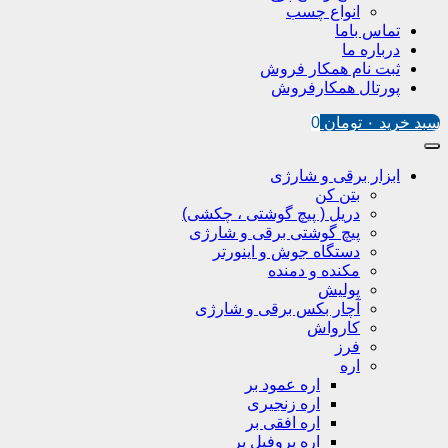
انواع چسب
تماس باما
درباره ما
ثبت نام همکار فروش
پورتال همکارفروش
سبد خرید
۰
تومان
0
ابزار برقی و شارژی
بتن کن
دریل ( پیچ گوشتی ، چکشی)
پیچ گوشتی برقی و شارژی
دستگاه جوش و اینورتر
مکنده و دمنده
پولیش
آچار بکس برقی و شارژی
کارواش
فرز
اره
اره عمود بر
اره زنجیری
اره افقی بر
اره پروفیل پر