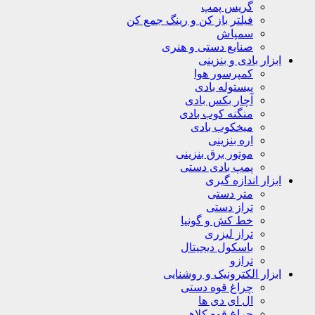
گریس پمپ
فیلتر باز کن و رینگ جمع کن
سمپاش
صنایع دستی و هنری
ابزار بادی و بنزینی
کمپرسور هوا
پیستوله بادی
آچار بکس بادی
منگنه کوب بادی
میخکوب بادی
اره بنزینی
موتور برق بنزینی
پمپ بادی دستی
ابزار اندازه گیری
متر دستی
تراز دستی
خط کش و گونیا
تراز لیزری
باسکول دیجیتال
ترازو
ابزار الکترونیک و روشنایی
چراغ قوه دستی
ال ای دی ها
چراغ قوه کلاهی