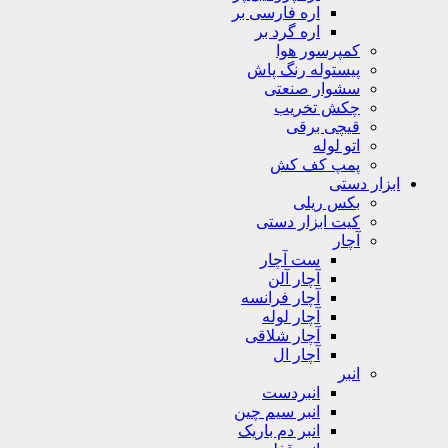
اره فارسی بر
اره گرد بر
کمپرسور هوا
پیستوله رنگ پاش
سشوار صنعتی
چکش تخریب
قیچی برقی
اتو لوله
پمپ کف کش
ابزار دستی
بکس ریلی
کیت ابزار دستی
آچار
ست آچار
آچار آلن
آچار فرانسه
آچار لوله
آچار شلاقی
آچار ال
انبر
انبردست
انبر سیم چین
انبر دم باریک