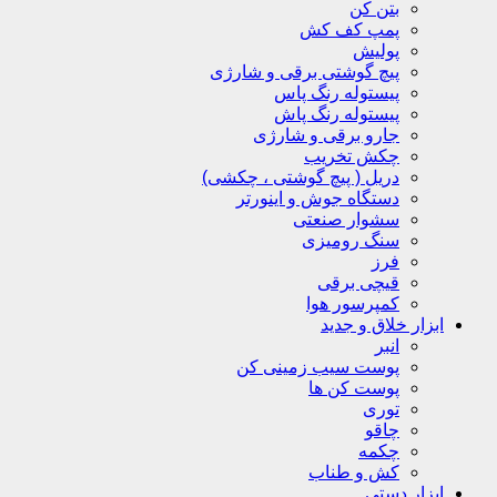
بتن کن
پمپ کف کش
پولیش
پیچ گوشتی برقی و شارژی
پیستوله رنگ پاس
پیستوله رنگ پاش
جارو برقی و شارژی
چکش تخریب
دریل ( پیچ گوشتی ، چکشی)
دستگاه جوش و اینورتر
سشوار صنعتی
سنگ رومیزی
فرز
قیچی برقی
کمپرسور هوا
ابزار خلاق و جدید
انبر
پوست سیب زمینی کن
پوست کن ها
توری
چاقو
چکمه
کش و طناب
ابزار دستی