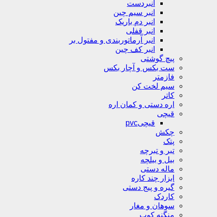
انبردست
انبر سیم چین
انبر دم باریک
انبر قفلی
انبر آرماتوربندی و مفتول بر
انبر کف چین
پیچ گوشتی
ست بکس و آچار بکس
فازمتر
سیم لخت کن
کاتر
اره دستی و کمان اره
قیچی
قیچیpvc
چکش
پتک
تبر و تبرچه
بیل و بیلچه
ماله دستی
ابزار چند کاره
گیره و پیج دستی
کاردک
سوهان و مغار
منگنه کوب