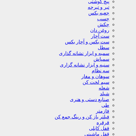
پیچ گوشتی
تبر و تبرچه
جعبه بکس
چسب
چکش
روغن دان
ست آچار
ست بکس و آچار بکس
سطل
سمبه و ابزار نشانه گذاری
سمپاش
سنبه و ابزار نشانه گزاری
سه نظام
سوهان و مغار
سیم لخت کن
شعله
شیلد
صنایع دستی و هنری
طی
فازمتر
فیلتر باز کن و رینگ جمع کن
قرقره
قفل کابلی
قفل ماشینی