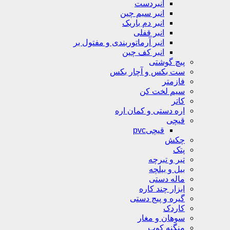
انبردست
انبر سیم چین
انبر دم باریک
انبر قفلی
انبر آرماتوربندی و مفتول بر
انبر کف چین
پیچ گوشتی
ست بکس و آچار بکس
فازمتر
سیم لخت کن
کاتر
اره دستی و کمان اره
قیچی
قیچیpvc
چکش
پتک
تبر و تبرچه
بیل و بیلچه
ماله دستی
ابزار چند کاره
گیره و پیج دستی
کاردک
سوهان و مغار
منگنه کوب