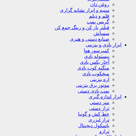
روغن دان
سنبه و ابزار نشانه گزاری
قلم و دیلم
گریس پمپ
فیلتر باز کن و رینگ جمع کن
سمپاش
صنایع دستی و هنری
ابزار بادی و بنزینی
کمپرسور هوا
پیستوله بادی
آچار بکس بادی
منگنه کوب بادی
میخکوب بادی
اره بنزینی
موتور برق بنزینی
پمپ بادی دستی
ابزار اندازه گیری
متر دستی
تراز دستی
خط کش و گونیا
تراز لیزری
باسکول دیجیتال
ترازو