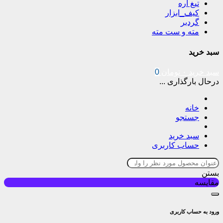
تیغ اره
کیف_ابزار
گردبر
مته و ست مته
سبد خرید
سبد خرید
۰
تومان
0
درحال بارگذاری ...
خانه
جستجو
سبد خرید
حساب کاربری
بستن
مقایسه
ورود به حساب کاربری