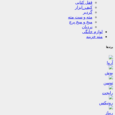
قفل کتابی
کیف_ابزار
گردبر
مته و ست مته
میخ و میخ پرچ
نردبان
لوازم خانگی
مته خزینه
برندها
آروا
بوش
توسن
رایجت
رونیکس
ریباز