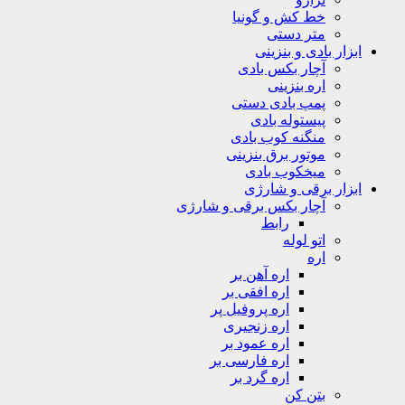
خط کش و گونیا
متر دستی
ابزار بادی و بنزینی
آچار بکس بادی
اره بنزینی
پمپ بادی دستی
پیستوله بادی
منگنه کوب بادی
موتور برق بنزینی
میخکوب بادی
ابزار برقی و شارژی
آچار بکس برقی و شارژی
رابط
اتو لوله
اره
اره آهن بر
اره افقی بر
اره پروفیل پر
اره زنجیری
اره عمود بر
اره فارسی بر
اره گرد بر
بتن کن