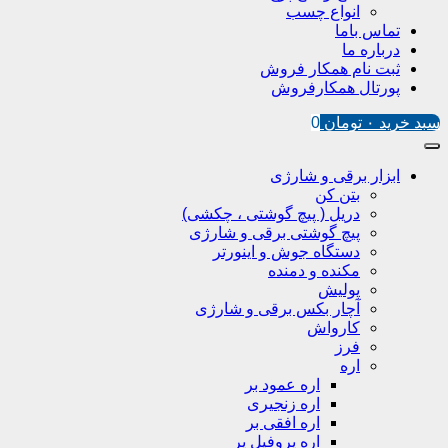
انواع چسب
تماس باما
درباره ما
ثبت نام همکار فروش
پورتال همکارفروش
سبد خرید
۰
تومان
0
ابزار برقی و شارژی
بتن کن
دریل ( پیچ گوشتی ، چکشی)
پیچ گوشتی برقی و شارژی
دستگاه جوش و اینورتر
مکنده و دمنده
پولیش
آچار بکس برقی و شارژی
کارواش
فرز
اره
اره عمود بر
اره زنجیری
اره افقی بر
اره پروفیل پر