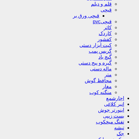
قلم و دیلم
قیچی
قیچی ورق بر
قیچیpvc
کاتر
کاردک
کفشور
کیت ابزار دستی
گریس پمپ
گیچ باد
گیره و پیج دستی
ماله دستی
متر
محافظ گوش
مغار
منگنه کوب
اچارشمع
انبر کلاغی
اینورتر جوش
بست زیپی
تفنگ میخکوب
تیشه
جک