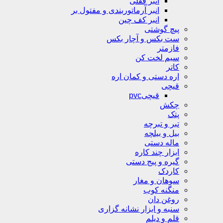
انبر قفلی
انبر آرماتوربندی و مفتول بر
انبر کف چین
پیچ گوشتی
ست بکس و آچار بکس
فازمتر
سیم لخت کن
کاتر
اره دستی و کمان اره
قیچی
قیچیpvc
چکش
پتک
تبر و تبرچه
بیل و بیلچه
ماله دستی
ابزار چند کاره
گیره و پیج دستی
کاردک
سوهان و مغار
منگنه کوب
روغن دان
سنبه و ابزار نشانه گزاری
قلم و دیلم