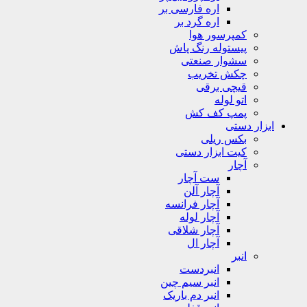
اره فارسی بر
اره گرد بر
کمپرسور هوا
پیستوله رنگ پاش
سشوار صنعتی
چکش تخریب
قیچی برقی
اتو لوله
پمپ کف کش
ابزار دستی
بکس ریلی
کیت ابزار دستی
آچار
ست آچار
آچار آلن
آچار فرانسه
آچار لوله
آچار شلاقی
آچار ال
انبر
انبردست
انبر سیم چین
انبر دم باریک