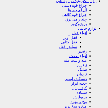
ابزار الکترونیک و روشنایی
چراغ قوه دستی
ال ای دی ها
چراغ قوه کلاهی
چند راهی برق
پروژوکتور
لوازم جانبی
انواع قفل
قفل آویز
قفل کتابی
سیلندر قفل
زنجیر
انواع صفحه
مته و ست مته
تیغ اره
شلنگ
نردبان
دستکش ایمنی
جعبه ابزار
کیف ابزار
سنباده
پد پولیش
پیچ و مهره
میخ و میخ پرچ