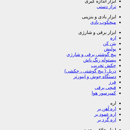
ابزار اندازه گیری
تراز دستی
ابزار بادی و بنزینی
میخکوب بادی
ابزار برقی و شارژی
اره
بتن کن
پولیش
پیچ گوشتی برقی و شارژی
پیستوله رنگ پاش
چکش تخریب
دریل ( پیچ گوشتی ، چکشی)
دستگاه جوش و اینورتر
فرز
قیچی برقی
کمپرسور هوا
اره
اره آهن بر
اره عمود بر
اره گرد بر
ابزار خلاق و جدید