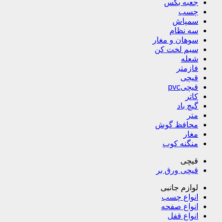
جعبه بکس
چسب
سمپاش
سه نظام
سوهان و مغار
سیم لخت کن
شعله
فازمتر
قیچی
قیچیpvc
کاتر
گیچ باد
متر
محافظ گوش
مغار
منگنه کوب
قیچی
قیچی ورق بر
لوازم جانبی
انواع چسب
انواع صفحه
انواع قفل