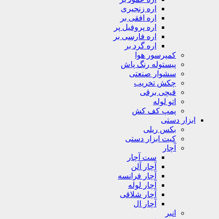
اره زنجیری
اره افقی بر
اره پروفیل پر
اره فارسی بر
اره گرد بر
کمپرسور هوا
پیستوله رنگ پاش
سشوار صنعتی
چکش تخریب
قیچی برقی
اتو لوله
پمپ کف کش
ابزار دستی
بکس ریلی
کیت ابزار دستی
آچار
ست آچار
آچار آلن
آچار فرانسه
آچار لوله
آچار شلاقی
آچار ال
انبر