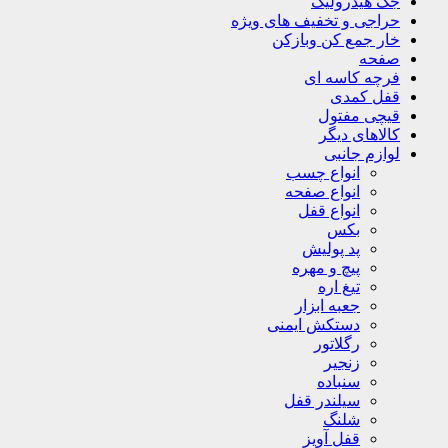
جک هیدرولیک
حراجی و تخفیف های ویژه
خار جمع کن وبازکن
صفحه
فرچه کاسه ای
قفل کمدی
قیچی مفتول
کالاهای دیگر
لوازم جانبی
انواع چسب
انواع صفحه
انواع قفل
بکس
پد پولیش
پیچ و مهره
تیغ اره
جعبه ابزار
دستکش ایمنی
رگلاتور
زنجیر
سنباده
سیلندر قفل
شلنگ
قفل آویز