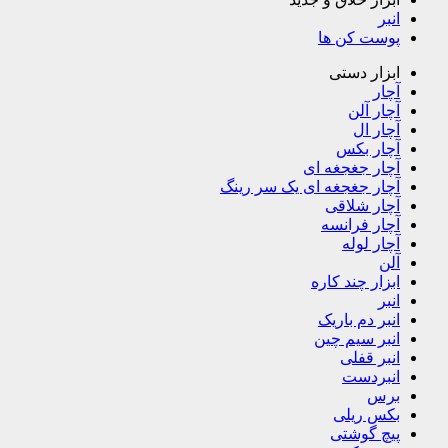
انبر
پوست کن ها
ابزار دستی
آچار
آچار آلن
آچار ال
آچار بکس
آچار جغجغه ای
آچار جغجغه ای یک سر رینگ
آچار شلاقی
آچار فرانسه
آچار لوله
آلن
ابزار چند کاره
انبر
انبر دم باریک
انبر سیم چین
انبر قفلی
انبردست
برس
بکس ریلی
پیچ گوشتی