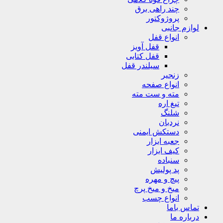
چند راهی برق
پروژوکتور
لوازم جانبی
انواع قفل
قفل آویز
قفل کتابی
سیلندر قفل
زنجیر
انواع صفحه
مته و ست مته
تیغ اره
شلنگ
نردبان
دستکش ایمنی
جعبه ابزار
کیف ابزار
سنباده
پد پولیش
پیچ و مهره
میخ و میخ پرچ
انواع چسب
تماس باما
درباره ما