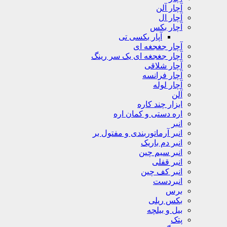
آچار آلن
آچار ال
آچار بکس
آپار بکسی تی
آچار جغجغه ای
آچار جغجغه ای یک سر رینگ
آچار شلاقی
آچار فرانسه
آچار لوله
آلن
ابزار چند کاره
اره دستی و کمان اره
انبر
انبر آرماتوربندی و مفتول بر
انبر دم باریک
انبر سیم چین
انبر قفلی
انبر کف چین
انبردست
برس
بکس ریلی
بیل و بیلچه
پتک