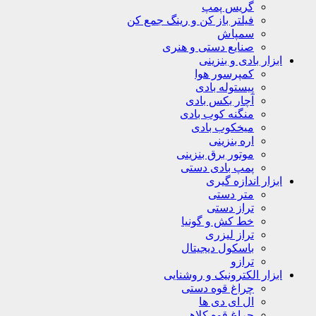
گریس پمپ
فیلتر باز کن و رینگ جمع کن
سمپاش
صنایع دستی و هنری
ابزار بادی و بنزینی
کمپرسور هوا
پیستوله بادی
آچار بکس بادی
منگنه کوب بادی
میخکوب بادی
اره بنزینی
موتور برق بنزینی
پمپ بادی دستی
ابزار اندازه گیری
متر دستی
تراز دستی
خط کش و گونیا
تراز لیزری
باسکول دیجیتال
ترازو
ابزار الکترونیک و روشنایی
چراغ قوه دستی
ال ای دی ها
چراغ قوه کلاهی