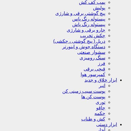
پمپ کف کش
پولیش
پیچ گوشتی برقی و شارژی
پیستوله رنگ پاس
پیستوله رنگ پاش
جارو برقی و شارژی
چکش تخریب
دریل ( پیچ گوشتی ، چکشی)
دستگاه جوش و اینورتر
سشوار صنعتی
سنگ رومیزی
فرز
قیچی برقی
کمپرسور هوا
ابزار خلاق و جدید
انبر
پوست سیب زمینی کن
پوست کن ها
توری
چاقو
چکمه
کش و طناب
ابزار دستی
آچار