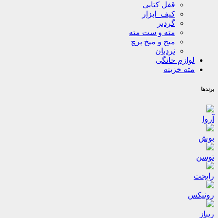
قفل کتابی
کیف_ابزار
گردبر
مته و ست مته
میخ و میخ پرچ
نردبان
لوازم خانگی
مته خزینه
برندها
آروا
بوش
توسن
رایجت
رونیکس
ریباز