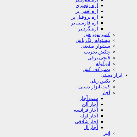
اره زنجیری
اره افقی بر
اره پروفیل پر
اره فارسی بر
اره گرد بر
کمپرسور هوا
پیستوله رنگ پاش
سشوار صنعتی
چکش تخریب
قیچی برقی
اتو لوله
پمپ کف کش
ابزار دستی
بکس ریلی
کیت ابزار دستی
آچار
ست آچار
آچار آلن
آچار فرانسه
آچار لوله
آچار شلاقی
آچار ال
انبر