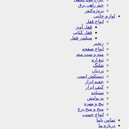
چند راهی برق
پروژوکتور
لوازم جانبی
انواع قفل
قفل آویز
قفل کتابی
سیلندر قفل
زنجیر
انواع صفحه
مته و ست مته
تیغ اره
شلنگ
نردبان
دستکش ایمنی
جعبه ابزار
کیف ابزار
سنباده
پد پولیش
پیچ و مهره
میخ و میخ پرچ
انواع چسب
تماس باما
درباره ما