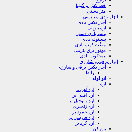
خط کش و گونیا
متر دستی
ابزار بادی و بنزینی
آچار بکس بادی
اره بنزینی
پمپ بادی دستی
پیستوله بادی
منگنه کوب بادی
موتور برق بنزینی
میخکوب بادی
ابزار برقی و شارژی
آچار بکس برقی و شارژی
رابط
اتو لوله
اره
اره آهن بر
اره افقی بر
اره پروفیل پر
اره زنجیری
اره عمود بر
اره فارسی بر
اره گرد بر
بتن کن