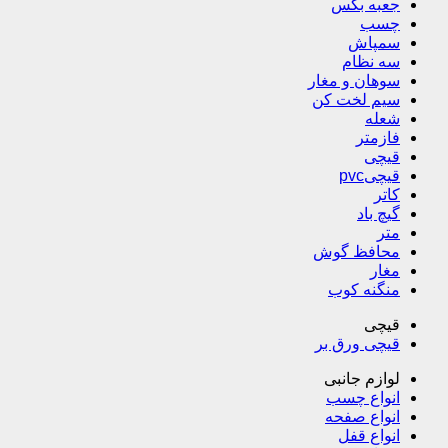
جعبه بکس
چسب
سمپاش
سه نظام
سوهان و مغار
سیم لخت کن
شعله
فازمتر
قیچی
قیچیpvc
کاتر
گیچ باد
متر
محافظ گوش
مغار
منگنه کوب
قیچی
قیچی ورق بر
لوازم جانبی
انواع چسب
انواع صفحه
انواع قفل