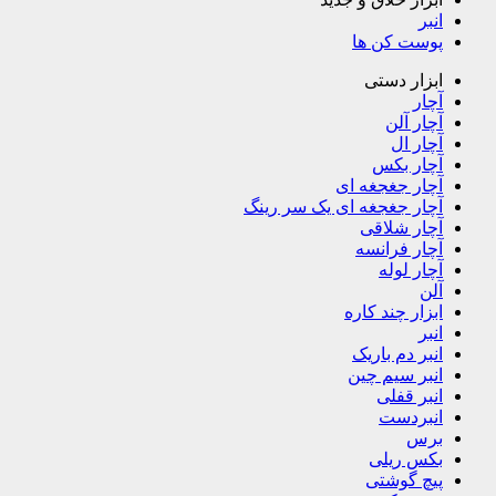
انبر
پوست کن ها
ابزار دستی
آچار
آچار آلن
آچار ال
آچار بکس
آچار جغجغه ای
آچار جغجغه ای یک سر رینگ
آچار شلاقی
آچار فرانسه
آچار لوله
آلن
ابزار چند کاره
انبر
انبر دم باریک
انبر سیم چین
انبر قفلی
انبردست
برس
بکس ریلی
پیچ گوشتی