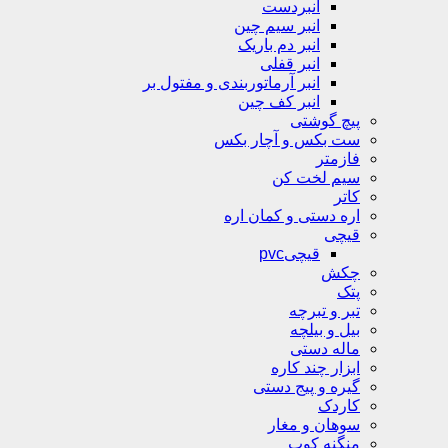
انبردست
انبر سیم چین
انبر دم باریک
انبر قفلی
انبر آرماتوربندی و مفتول بر
انبر کف چین
پیچ گوشتی
ست بکس و آچار بکس
فازمتر
سیم لخت کن
کاتر
اره دستی و کمان اره
قیچی
قیچیpvc
چکش
پتک
تبر و تبرچه
بیل و بیلچه
ماله دستی
ابزار چند کاره
گیره و پیج دستی
کاردک
سوهان و مغار
منگنه کوب