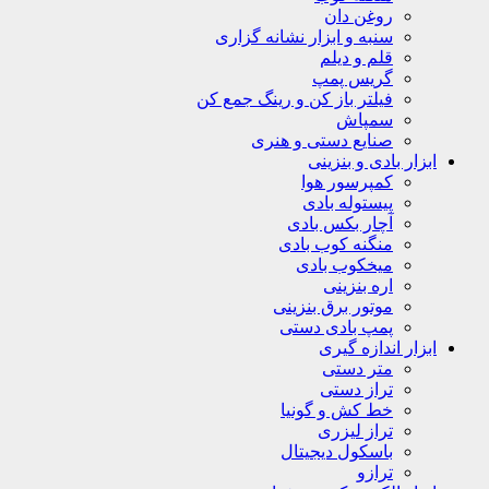
روغن دان
سنبه و ابزار نشانه گزاری
قلم و دیلم
گریس پمپ
فیلتر باز کن و رینگ جمع کن
سمپاش
صنایع دستی و هنری
ابزار بادی و بنزینی
کمپرسور هوا
پیستوله بادی
آچار بکس بادی
منگنه کوب بادی
میخکوب بادی
اره بنزینی
موتور برق بنزینی
پمپ بادی دستی
ابزار اندازه گیری
متر دستی
تراز دستی
خط کش و گونیا
تراز لیزری
باسکول دیجیتال
ترازو