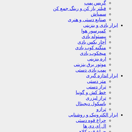
گریس پمپ
فیلتر باز کن و رینگ جمع کن
سمپاش
صنایع دستی و هنری
ابزار بادی و بنزینی
کمپرسور هوا
پیستوله بادی
آچار بکس بادی
منگنه کوب بادی
میخکوب بادی
اره بنزینی
موتور برق بنزینی
پمپ بادی دستی
ابزار اندازه گیری
متر دستی
تراز دستی
خط کش و گونیا
تراز لیزری
باسکول دیجیتال
ترازو
ابزار الکترونیک و روشنایی
چراغ قوه دستی
ال ای دی ها
چراغ قوه کلاهی