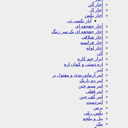
آچار آلن
آچار ال
آچار بکس
آپار بکسی تی
آچار جغجغه ای
آچار جغجغه ای یک سر رینگ
آچار شلاقی
آچار فرانسه
آچار لوله
آلن
ابزار چند کاره
اره دستی و کمان اره
انبر
انبر آرماتوربندی و مفتول بر
انبر دم باریک
انبر سیم چین
انبر قفلی
انبر کف چین
انبردست
برس
بکس ریلی
بیل و بیلچه
پتک