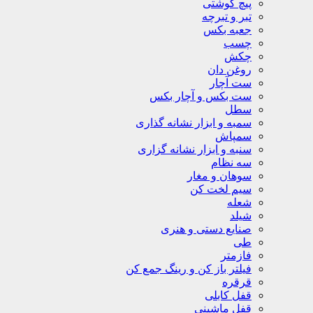
پیچ گوشتی
تبر و تبرچه
جعبه بکس
چسب
چکش
روغن دان
ست آچار
ست بکس و آچار بکس
سطل
سمبه و ابزار نشانه گذاری
سمپاش
سنبه و ابزار نشانه گزاری
سه نظام
سوهان و مغار
سیم لخت کن
شعله
شیلد
صنایع دستی و هنری
طی
فازمتر
فیلتر باز کن و رینگ جمع کن
قرقره
قفل کابلی
قفل ماشینی