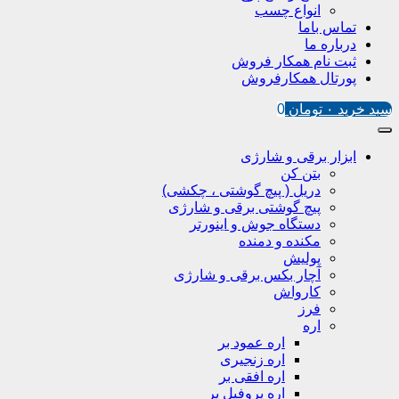
انواع چسب
تماس باما
درباره ما
ثبت نام همکار فروش
پورتال همکارفروش
سبد خرید
۰
تومان
0
ابزار برقی و شارژی
بتن کن
دریل ( پیچ گوشتی ، چکشی)
پیچ گوشتی برقی و شارژی
دستگاه جوش و اینورتر
مکنده و دمنده
پولیش
آچار بکس برقی و شارژی
کارواش
فرز
اره
اره عمود بر
اره زنجیری
اره افقی بر
اره پروفیل پر