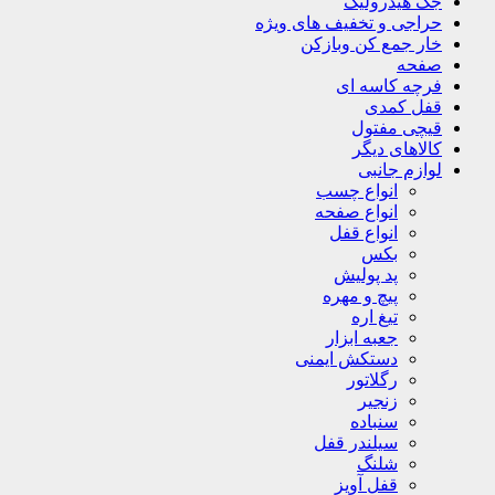
جک هیدرولیک
حراجی و تخفیف های ویژه
خار جمع کن وبازکن
صفحه
فرچه کاسه ای
قفل کمدی
قیچی مفتول
کالاهای دیگر
لوازم جانبی
انواع چسب
انواع صفحه
انواع قفل
بکس
پد پولیش
پیچ و مهره
تیغ اره
جعبه ابزار
دستکش ایمنی
رگلاتور
زنجیر
سنباده
سیلندر قفل
شلنگ
قفل آویز