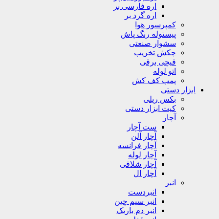
اره فارسی بر
اره گرد بر
کمپرسور هوا
پیستوله رنگ پاش
سشوار صنعتی
چکش تخریب
قیچی برقی
اتو لوله
پمپ کف کش
ابزار دستی
بکس ریلی
کیت ابزار دستی
آچار
ست آچار
آچار آلن
آچار فرانسه
آچار لوله
آچار شلاقی
آچار ال
انبر
انبردست
انبر سیم چین
انبر دم باریک