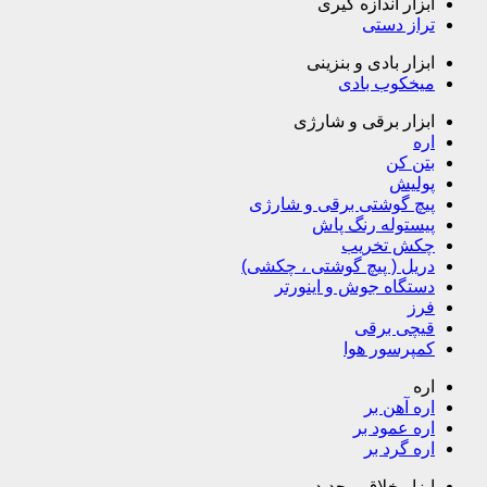
ابزار اندازه گیری
تراز دستی
ابزار بادی و بنزینی
میخکوب بادی
ابزار برقی و شارژی
اره
بتن کن
پولیش
پیچ گوشتی برقی و شارژی
پیستوله رنگ پاش
چکش تخریب
دریل ( پیچ گوشتی ، چکشی)
دستگاه جوش و اینورتر
فرز
قیچی برقی
کمپرسور هوا
اره
اره آهن بر
اره عمود بر
اره گرد بر
ابزار خلاق و جدید