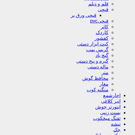
قلم و دیلم
قیچی
قیچی ورق بر
قیچیpvc
کاتر
کاردک
کفشور
کیت ابزار دستی
گریس پمپ
گیچ باد
گیره و پیج دستی
ماله دستی
متر
محافظ گوش
مغار
منگنه کوب
اچارشمع
انبر کلاغی
اینورتر جوش
بست زیپی
تفنگ میخکوب
تیشه
جک