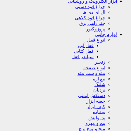
ابزار الکترونیک و روشنایی
چراغ قوه دستی
ال ای دی ها
چراغ قوه کلاهی
چند راهی برق
پروژوکتور
لوازم جانبی
انواع قفل
قفل آویز
قفل کتابی
سیلندر قفل
زنجیر
انواع صفحه
مته و ست مته
تیغ اره
شلنگ
نردبان
دستکش ایمنی
جعبه ابزار
کیف ابزار
سنباده
پد پولیش
پیچ و مهره
میخ و میخ پرچ