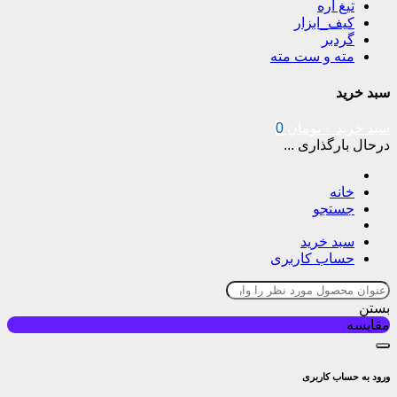
تیغ اره
کیف_ابزار
گردبر
مته و ست مته
سبد خرید
سبد خرید
۰
تومان
0
درحال بارگذاری ...
خانه
جستجو
سبد خرید
حساب کاربری
بستن
مقایسه
ورود به حساب کاربری