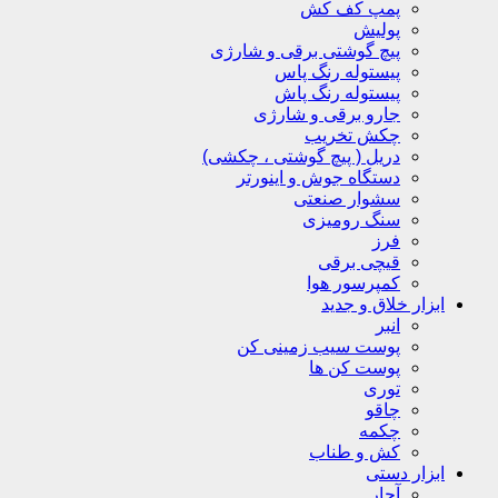
پمپ کف کش
پولیش
پیچ گوشتی برقی و شارژی
پیستوله رنگ پاس
پیستوله رنگ پاش
جارو برقی و شارژی
چکش تخریب
دریل ( پیچ گوشتی ، چکشی)
دستگاه جوش و اینورتر
سشوار صنعتی
سنگ رومیزی
فرز
قیچی برقی
کمپرسور هوا
ابزار خلاق و جدید
انبر
پوست سیب زمینی کن
پوست کن ها
توری
چاقو
چکمه
کش و طناب
ابزار دستی
آچار