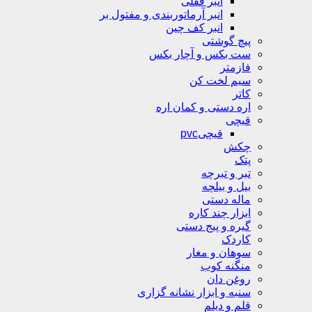
انبر قفلی
انبر آرماتوربندی و مفتول بر
انبر کف چین
پیچ گوشتی
ست بکس و آچار بکس
فازمتر
سیم لخت کن
کاتر
اره دستی و کمان اره
قیچی
قیچیpvc
چکش
پتک
تبر و تبرچه
بیل و بیلچه
ماله دستی
ابزار چند کاره
گیره و پیج دستی
کاردک
سوهان و مغار
منگنه کوب
روغن دان
سنبه و ابزار نشانه گزاری
قلم و دیلم