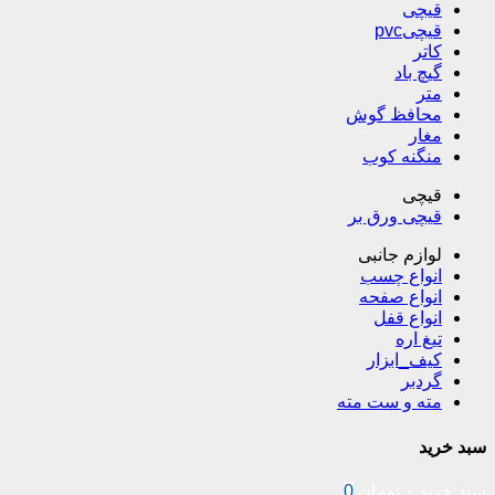
قیچی
قیچیpvc
کاتر
گیچ باد
متر
محافظ گوش
مغار
منگنه کوب
قیچی
قیچی ورق بر
لوازم جانبی
انواع چسب
انواع صفحه
انواع قفل
تیغ اره
کیف_ابزار
گردبر
مته و ست مته
سبد خرید
سبد خرید
۰
تومان
0