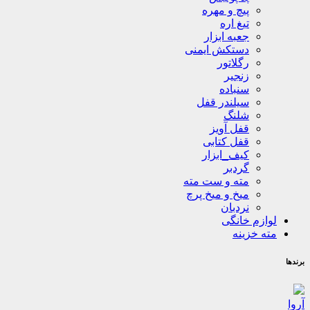
پیچ و مهره
تیغ اره
جعبه ابزار
دستکش ایمنی
رگلاتور
زنجیر
سنباده
سیلندر قفل
شلنگ
قفل آویز
قفل کتابی
کیف_ابزار
گردبر
مته و ست مته
میخ و میخ پرچ
نردبان
لوازم خانگی
مته خزینه
برندها
آروا