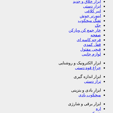
ابزار خلاق و جدید
ابزار دستی
انبر کلاغی
اینورتر جوش
تفنگ میخکوب
جک
خار جمع کن وبازکن
صفحه
فرچه کاسه ای
قفل کمدی
قیچی مفتول
لوازم جانبی
ابزار الکترونیک و روشنایی
چراغ قوه دستی
ابزار اندازه گیری
تراز دستی
ابزار بادی و بنزینی
میخکوب بادی
ابزار برقی و شارژی
اره