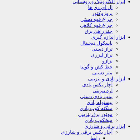
ابزار الکترونیک و روشنایی
ال ای دی ها
پروژوکتور
چراغ قوه دستی
چراغ قوه کلاهی
چند راهی برق
ابزار اندازه گیری
باسکول دیجیتال
تراز دستی
تراز لیزری
ترازو
خط کش و گونیا
متر دستی
ابزار بادی و بنزینی
آچار بکس بادی
اره بنزینی
پمپ بادی دستی
پیستوله بادی
منگنه کوب بادی
موتور برق بنزینی
میخکوب بادی
ابزار برقی و شارژی
آچار بکس برقی و شارژی
رابط