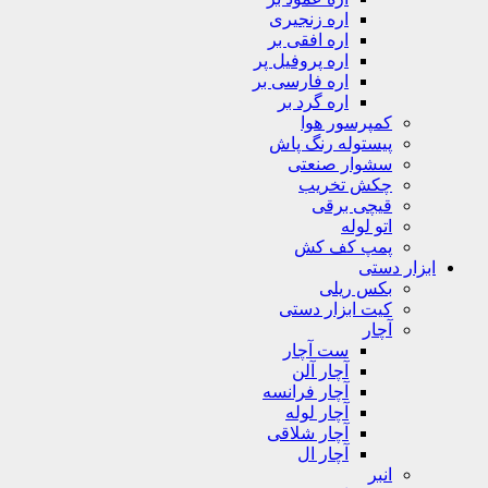
اره زنجیری
اره افقی بر
اره پروفیل پر
اره فارسی بر
اره گرد بر
کمپرسور هوا
پیستوله رنگ پاش
سشوار صنعتی
چکش تخریب
قیچی برقی
اتو لوله
پمپ کف کش
ابزار دستی
بکس ریلی
کیت ابزار دستی
آچار
ست آچار
آچار آلن
آچار فرانسه
آچار لوله
آچار شلاقی
آچار ال
انبر