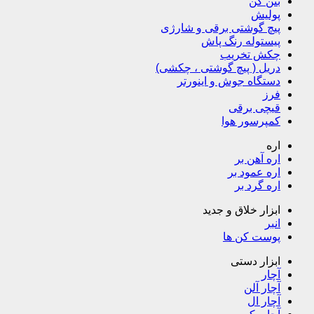
بتن کن
پولیش
پیچ گوشتی برقی و شارژی
پیستوله رنگ پاش
چکش تخریب
دریل ( پیچ گوشتی ، چکشی)
دستگاه جوش و اینورتر
فرز
قیچی برقی
کمپرسور هوا
اره
اره آهن بر
اره عمود بر
اره گرد بر
ابزار خلاق و جدید
انبر
پوست کن ها
ابزار دستی
آچار
آچار آلن
آچار ال