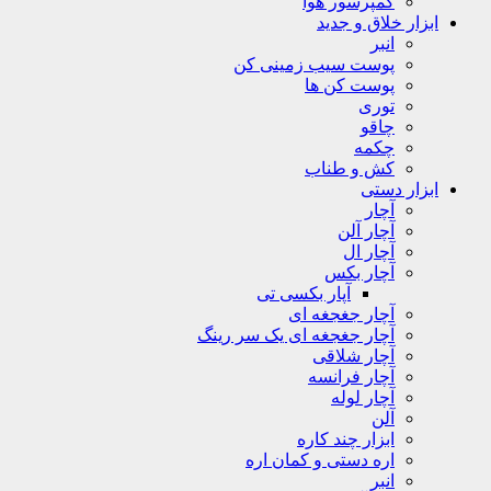
کمپرسور هوا
ابزار خلاق و جدید
انبر
پوست سیب زمینی کن
پوست کن ها
توری
چاقو
چکمه
کش و طناب
ابزار دستی
آچار
آچار آلن
آچار ال
آچار بکس
آپار بکسی تی
آچار جغجغه ای
آچار جغجغه ای یک سر رینگ
آچار شلاقی
آچار فرانسه
آچار لوله
آلن
ابزار چند کاره
اره دستی و کمان اره
انبر