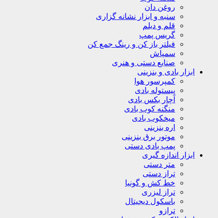
روغن دان
سنبه و ابزار نشانه گزاری
قلم و دیلم
گریس پمپ
فیلتر باز کن و رینگ جمع کن
سمپاش
صنایع دستی و هنری
ابزار بادی و بنزینی
کمپرسور هوا
پیستوله بادی
آچار بکس بادی
منگنه کوب بادی
میخکوب بادی
اره بنزینی
موتور برق بنزینی
پمپ بادی دستی
ابزار اندازه گیری
متر دستی
تراز دستی
خط کش و گونیا
تراز لیزری
باسکول دیجیتال
ترازو