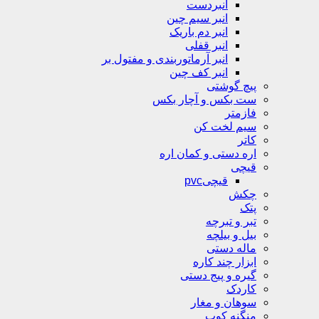
انبردست
انبر سیم چین
انبر دم باریک
انبر قفلی
انبر آرماتوربندی و مفتول بر
انبر کف چین
پیچ گوشتی
ست بکس و آچار بکس
فازمتر
سیم لخت کن
کاتر
اره دستی و کمان اره
قیچی
قیچیpvc
چکش
پتک
تبر و تبرچه
بیل و بیلچه
ماله دستی
ابزار چند کاره
گیره و پیج دستی
کاردک
سوهان و مغار
منگنه کوب