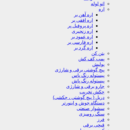
اتو لوله
اره
اره آهن بر
اره افقی بر
اره پروفیل پر
اره زنجیری
اره عمود بر
اره فارسی بر
اره گرد بر
بتن کن
پمپ کف کش
پولیش
پیچ گوشتی برقی و شارژی
پیستوله رنگ پاس
پیستوله رنگ پاش
جارو برقی و شارژی
چکش تخریب
دریل ( پیچ گوشتی ، چکشی)
دستگاه جوش و اینورتر
سشوار صنعتی
سنگ رومیزی
فرز
قیچی برقی