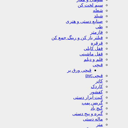
سیم لخت کن
شعله
شیلد
صنایع دستی و هنری
طی
فازمتر
فیلتر باز کن و رینگ جمع کن
قرقره
قفل کابلی
قفل ماشینی
قلم و دیلم
قیچی
قیچی ورق بر
قیچیpvc
کاتر
کاردک
کفشور
کیت ابزار دستی
گریس پمپ
گیچ باد
گیره و پیج دستی
ماله دستی
متر