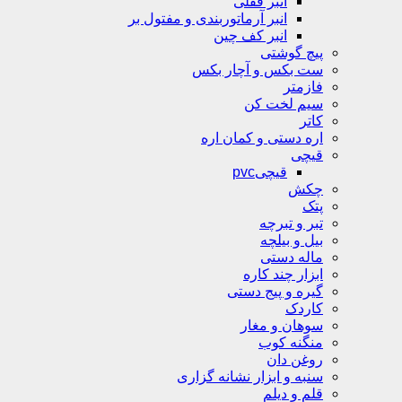
انبر قفلی
انبر آرماتوربندی و مفتول بر
انبر کف چین
پیچ گوشتی
ست بکس و آچار بکس
فازمتر
سیم لخت کن
کاتر
اره دستی و کمان اره
قیچی
قیچیpvc
چکش
پتک
تبر و تبرچه
بیل و بیلچه
ماله دستی
ابزار چند کاره
گیره و پیج دستی
کاردک
سوهان و مغار
منگنه کوب
روغن دان
سنبه و ابزار نشانه گزاری
قلم و دیلم