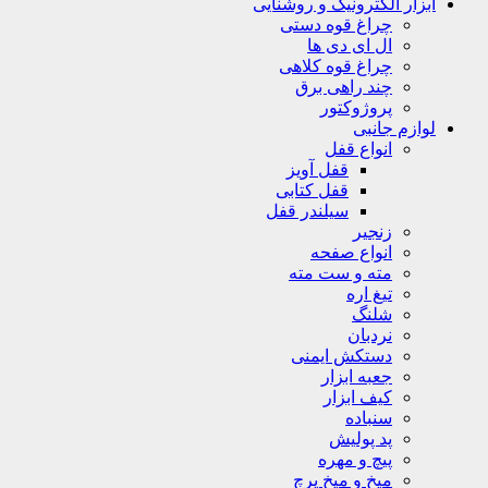
ابزار الکترونیک و روشنایی
چراغ قوه دستی
ال ای دی ها
چراغ قوه کلاهی
چند راهی برق
پروژوکتور
لوازم جانبی
انواع قفل
قفل آویز
قفل کتابی
سیلندر قفل
زنجیر
انواع صفحه
مته و ست مته
تیغ اره
شلنگ
نردبان
دستکش ایمنی
جعبه ابزار
کیف ابزار
سنباده
پد پولیش
پیچ و مهره
میخ و میخ پرچ