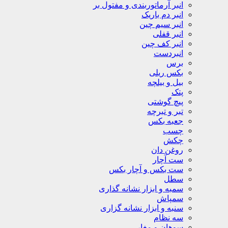
انبر آرماتوربندی و مفتول بر
انبر دم باریک
انبر سیم چین
انبر قفلی
انبر کف چین
انبردست
برس
بکس ریلی
بیل و بیلچه
پتک
پیچ گوشتی
تبر و تبرچه
جعبه بکس
چسب
چکش
روغن دان
ست آچار
ست بکس و آچار بکس
سطل
سمبه و ابزار نشانه گذاری
سمپاش
سنبه و ابزار نشانه گزاری
سه نظام
سوهان و مغار