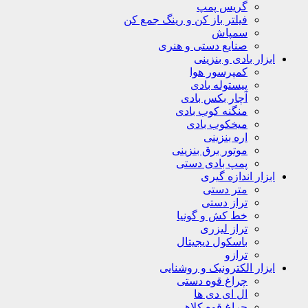
گریس پمپ
فیلتر باز کن و رینگ جمع کن
سمپاش
صنایع دستی و هنری
ابزار بادی و بنزینی
کمپرسور هوا
پیستوله بادی
آچار بکس بادی
منگنه کوب بادی
میخکوب بادی
اره بنزینی
موتور برق بنزینی
پمپ بادی دستی
ابزار اندازه گیری
متر دستی
تراز دستی
خط کش و گونیا
تراز لیزری
باسکول دیجیتال
ترازو
ابزار الکترونیک و روشنایی
چراغ قوه دستی
ال ای دی ها
چراغ قوه کلاهی