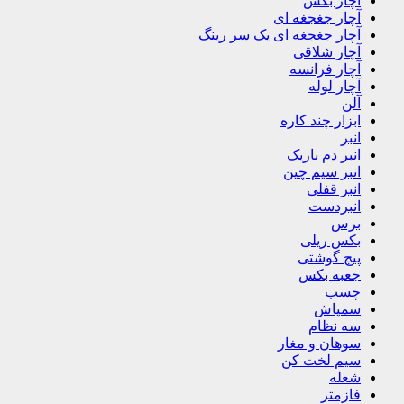
آچار بکس
آچار جغجغه ای
آچار جغجغه ای یک سر رینگ
آچار شلاقی
آچار فرانسه
آچار لوله
آلن
ابزار چند کاره
انبر
انبر دم باریک
انبر سیم چین
انبر قفلی
انبردست
برس
بکس ریلی
پیچ گوشتی
جعبه بکس
چسب
سمپاش
سه نظام
سوهان و مغار
سیم لخت کن
شعله
فازمتر