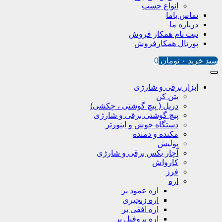
انواع چسب
تماس باما
درباره ما
ثبت نام همکار فروش
پورتال همکارفروش
سبد خرید
۰
تومان
0
ابزار برقی و شارژی
بتن کن
دریل ( پیچ گوشتی ، چکشی)
پیچ گوشتی برقی و شارژی
دستگاه جوش و اینورتر
مکنده و دمنده
پولیش
آچار بکس برقی و شارژی
کارواش
فرز
اره
اره عمود بر
اره زنجیری
اره افقی بر
اره پروفیل پر