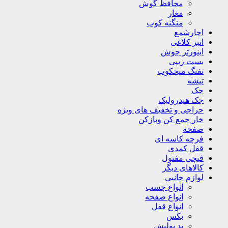
محافظ گوش
مغار
منگنه کوب
اچارشمع
انبر کلاغی
اینورتر جوش
بست زیپی
تفنگ میخکوب
تیشه
جک
جک هیدرولیک
حراجی و تخفیف های ویژه
خار جمع کن وبازکن
صفحه
فرچه کاسه ای
قفل کمدی
قیچی مفتول
کالاهای دیگر
لوازم جانبی
انواع چسب
انواع صفحه
انواع قفل
بکس
پد پولیش