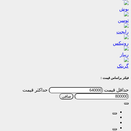
بوش
توسن
رایجت
رونیکس
ریباز
گریتک
فیلتر براساس قیمت :
حداقل قیمت
حداكثر قيمت
صافی