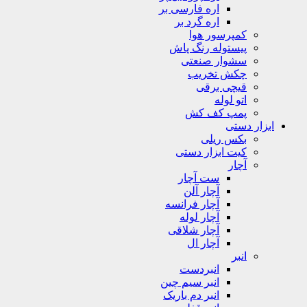
اره فارسی بر
اره گرد بر
کمپرسور هوا
پیستوله رنگ پاش
سشوار صنعتی
چکش تخریب
قیچی برقی
اتو لوله
پمپ کف کش
ابزار دستی
بکس ریلی
کیت ابزار دستی
آچار
ست آچار
آچار آلن
آچار فرانسه
آچار لوله
آچار شلاقی
آچار ال
انبر
انبردست
انبر سیم چین
انبر دم باریک