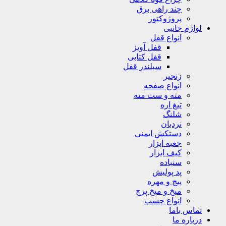
چند راهی برق
پروژوکتور
لوازم جانبی
انواع قفل
قفل آویز
قفل کتابی
سیلندر قفل
زنجیر
انواع صفحه
مته و ست مته
تیغ اره
شلنگ
نردبان
دستکش ایمنی
جعبه ابزار
کیف ابزار
سنباده
پد پولیش
پیچ و مهره
میخ و میخ پرچ
انواع چسب
تماس باما
درباره ما