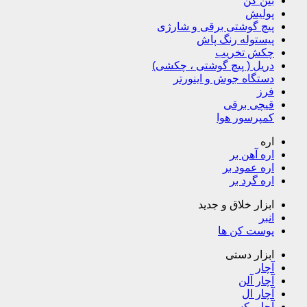
بتن کن
پولیش
پیچ گوشتی برقی و شارژی
پیستوله رنگ پاش
چکش تخریب
دریل ( پیچ گوشتی ، چکشی)
دستگاه جوش و اینورتر
فرز
قیچی برقی
کمپرسور هوا
اره
اره آهن بر
اره عمود بر
اره گرد بر
ابزار خلاق و جدید
انبر
پوست کن ها
ابزار دستی
آچار
آچار آلن
آچار ال
آچار بکس