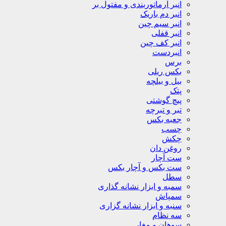
انبر آرماتوربندی و مفتول بر
انبر دم باریک
انبر سیم چین
انبر قفلی
انبر کف چین
انبردست
برس
بکس ریلی
بیل و بیلچه
پتک
پیچ گوشتی
تبر و تبرچه
جعبه بکس
چسب
چکش
روغن دان
ست آچار
ست بکس و آچار بکس
سطل
سمبه و ابزار نشانه گذاری
سمپاش
سنبه و ابزار نشانه گزاری
سه نظام
سوهان و مغار