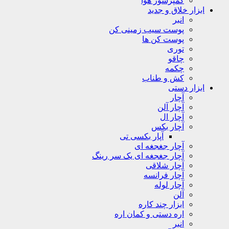
کمپرسور هوا
ابزار خلاق و جدید
انبر
پوست سیب زمینی کن
پوست کن ها
توری
چاقو
چکمه
کش و طناب
ابزار دستی
آچار
آچار آلن
آچار ال
آچار بکس
آپار بکسی تی
آچار جغجغه ای
آچار جغجغه ای یک سر رینگ
آچار شلاقی
آچار فرانسه
آچار لوله
آلن
ابزار چند کاره
اره دستی و کمان اره
انبر