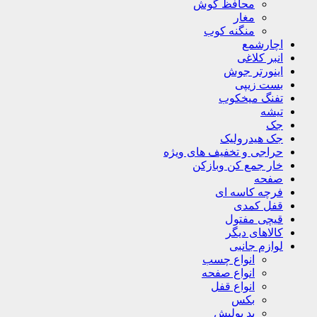
محافظ گوش
مغار
منگنه کوب
اچارشمع
انبر کلاغی
اینورتر جوش
بست زیپی
تفنگ میخکوب
تیشه
جک
جک هیدرولیک
حراجی و تخفیف های ویژه
خار جمع کن وبازکن
صفحه
فرچه کاسه ای
قفل کمدی
قیچی مفتول
کالاهای دیگر
لوازم جانبی
انواع چسب
انواع صفحه
انواع قفل
بکس
پد پولیش