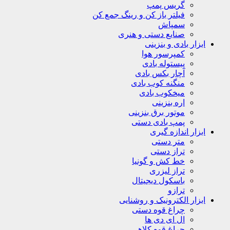
گریس پمپ
فیلتر باز کن و رینگ جمع کن
سمپاش
صنایع دستی و هنری
ابزار بادی و بنزینی
کمپرسور هوا
پیستوله بادی
آچار بکس بادی
منگنه کوب بادی
میخکوب بادی
اره بنزینی
موتور برق بنزینی
پمپ بادی دستی
ابزار اندازه گیری
متر دستی
تراز دستی
خط کش و گونیا
تراز لیزری
باسکول دیجیتال
ترازو
ابزار الکترونیک و روشنایی
چراغ قوه دستی
ال ای دی ها
چراغ قوه کلاهی