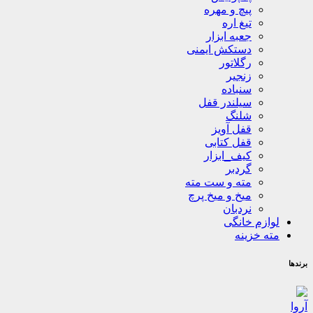
پیچ و مهره
تیغ اره
جعبه ابزار
دستکش ایمنی
رگلاتور
زنجیر
سنباده
سیلندر قفل
شلنگ
قفل آویز
قفل کتابی
کیف_ابزار
گردبر
مته و ست مته
میخ و میخ پرچ
نردبان
لوازم خانگی
مته خزینه
برندها
آروا