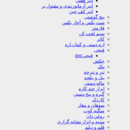
انبر قفلی
انبر آرماتوربندی و مفتول بر
انبر کف چین
پیچ گوشتی
ست بکس و آچار بکس
فازمتر
سیم لخت کن
کاتر
اره دستی و کمان اره
قیچی
قیچیpvc
چکش
پتک
تبر و تبرچه
بیل و بیلچه
ماله دستی
ابزار چند کاره
گیره و پیج دستی
کاردک
سوهان و مغار
منگنه کوب
روغن دان
سنبه و ابزار نشانه گزاری
قلم و دیلم