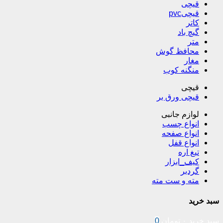
قیچی
قیچیpvc
کاتر
گیچ باد
متر
محافظ گوش
مغار
منگنه کوب
قیچی
قیچی ورق بر
لوازم جانبی
انواع چسب
انواع صفحه
انواع قفل
تیغ اره
کیف_ابزار
گردبر
مته و ست مته
سبد خرید
سبد خرید
۰
تومان
0