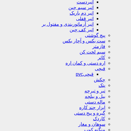
انبردست
انبر سیم چین
انبر دم باریک
انبر قفلی
انبر آرماتوربندی و مفتول بر
انبر کف چین
پیچ گوشتی
ست بکس و آچار بکس
فازمتر
سیم لخت کن
کاتر
اره دستی و کمان اره
قیچی
قیچیpvc
چکش
پتک
تبر و تبرچه
بیل و بیلچه
ماله دستی
ابزار چند کاره
گیره و پیج دستی
کاردک
سوهان و مغار
منگنه کوب