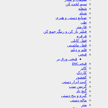
سیم لخت کن
شعله
شیلد
صنایع دستی و هنری
طی
فازمتر
فیلتر باز کن و رینگ جمع کن
قرقره
قفل کابلی
قفل ماشینی
قلم و دیلم
قیچی
قیچی ورق بر
قیچیpvc
کاتر
کاردک
کفشور
کیت ابزار دستی
گریس پمپ
گیچ باد
گیره و پیج دستی
ماله دستی
متر