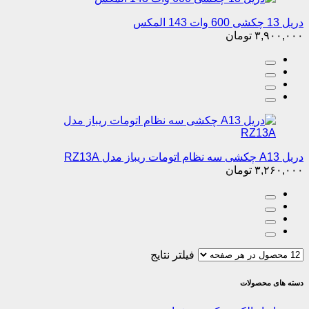
دریل 13 چکشی 600 وات 143 المکس
۳,۹۰۰,۰۰۰
تومان
دریل A13 چکشی سه نظام اتومات ریباز مدل RZ13A
۳,۲۶۰,۰۰۰
تومان
فیلتر نتایج
دسته های محصولات