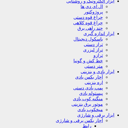
ابزار الکترونیک و روشنایی
ال ای دی ها
پروژوکتور
چراغ قوه دستی
چراغ قوه کلاهی
چند راهی برق
ابزار اندازه گیری
باسکول دیجیتال
تراز دستی
تراز لیزری
ترازو
خط کش و گونیا
متر دستی
ابزار بادی و بنزینی
آچار بکس بادی
اره بنزینی
پمپ بادی دستی
پیستوله بادی
منگنه کوب بادی
موتور برق بنزینی
میخکوب بادی
ابزار برقی و شارژی
آچار بکس برقی و شارژی
رابط