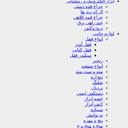
ابزار الکترونیک و روشنایی
چراغ قوه دستی
ال ای دی ها
چراغ قوه کلاهی
چند راهی برق
پروژوکتور
لوازم جانبی
انواع قفل
قفل آویز
قفل کتابی
سیلندر قفل
زنجیر
انواع صفحه
مته و ست مته
تیغ اره
شلنگ
نردبان
دستکش ایمنی
جعبه ابزار
کیف ابزار
سنباده
پد پولیش
پیچ و مهره
میخ و میخ پرچ