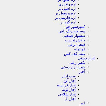
اره زنجیری
اره افقی بر
اره پروفیل پر
اره فارسی بر
اره گرد بر
کمپرسور هوا
پیستوله رنگ پاش
سشوار صنعتی
چکش تخریب
قیچی برقی
اتو لوله
پمپ کف کش
ابزار دستی
بکس ریلی
کیت ابزار دستی
آچار
ست آچار
آچار آلن
آچار فرانسه
آچار لوله
آچار شلاقی
آچار ال
انبر