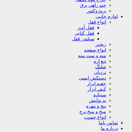
چند راهی برق
پروژوکتور
لوازم جانبی
انواع قفل
قفل آویز
قفل کتابی
سیلندر قفل
زنجیر
انواع صفحه
مته و ست مته
تیغ اره
شلنگ
نردبان
دستکش ایمنی
جعبه ابزار
کیف ابزار
سنباده
پد پولیش
پیچ و مهره
میخ و میخ پرچ
انواع چسب
تماس باما
درباره ما