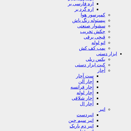
اره فارسی بر
اره گرد بر
کمپرسور هوا
پیستوله رنگ پاش
سشوار صنعتی
چکش تخریب
قیچی برقی
اتو لوله
پمپ کف کش
ابزار دستی
بکس ریلی
کیت ابزار دستی
آچار
ست آچار
آچار آلن
آچار فرانسه
آچار لوله
آچار شلاقی
آچار ال
انبر
انبردست
انبر سیم چین
انبر دم باریک