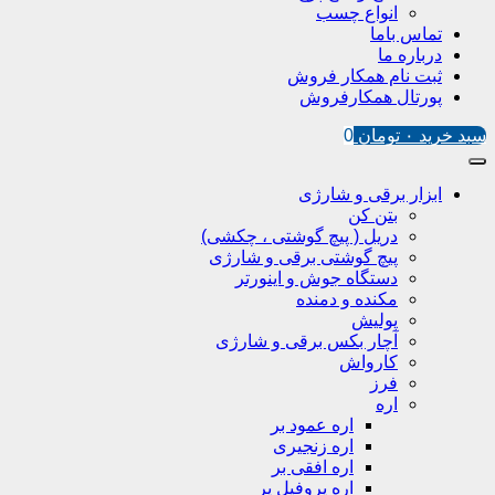
انواع چسب
تماس باما
درباره ما
ثبت نام همکار فروش
پورتال همکارفروش
سبد خرید
۰
تومان
0
ابزار برقی و شارژی
بتن کن
دریل ( پیچ گوشتی ، چکشی)
پیچ گوشتی برقی و شارژی
دستگاه جوش و اینورتر
مکنده و دمنده
پولیش
آچار بکس برقی و شارژی
کارواش
فرز
اره
اره عمود بر
اره زنجیری
اره افقی بر
اره پروفیل پر