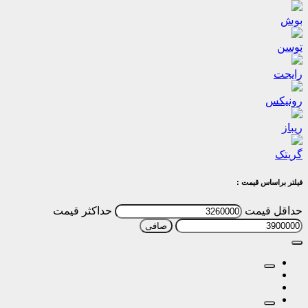
بوش
توسن
رایجت
رونیکس
ریباز
گریتک
فیلتر براساس قیمت :
حداقل قیمت
حداكثر قيمت
صافی