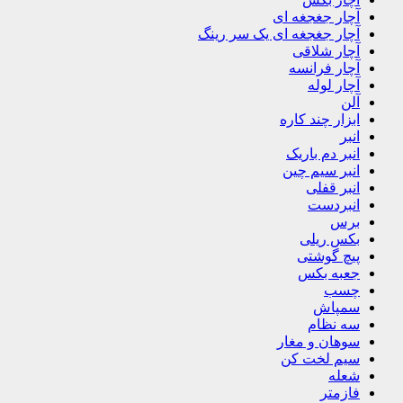
آچار جغجغه ای
آچار جغجغه ای یک سر رینگ
آچار شلاقی
آچار فرانسه
آچار لوله
آلن
ابزار چند کاره
انبر
انبر دم باریک
انبر سیم چین
انبر قفلی
انبردست
برس
بکس ریلی
پیچ گوشتی
جعبه بکس
چسب
سمپاش
سه نظام
سوهان و مغار
سیم لخت کن
شعله
فازمتر