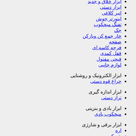
ابزار خلاق و جدید
ابزار دستی
انبر کلاغی
اینورتر جوش
تفنگ میخکوب
جک
خار جمع کن وبازکن
صفحه
فرچه کاسه ای
قفل کمدی
قیچی مفتول
لوازم جانبی
ابزار الکترونیک و روشنایی
چراغ قوه دستی
ابزار اندازه گیری
تراز دستی
ابزار بادی و بنزینی
میخکوب بادی
ابزار برقی و شارژی
اره