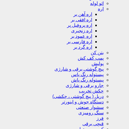
اتو لوله
اره
اره آهن بر
اره افقی بر
اره پروفیل پر
اره زنجیری
اره عمود بر
اره فارسی بر
اره گرد بر
بتن کن
پمپ کف کش
پولیش
پیچ گوشتی برقی و شارژی
پیستوله رنگ پاس
پیستوله رنگ پاش
جارو برقی و شارژی
چکش تخریب
دریل ( پیچ گوشتی ، چکشی)
دستگاه جوش و اینورتر
سشوار صنعتی
سنگ رومیزی
فرز
قیچی برقی