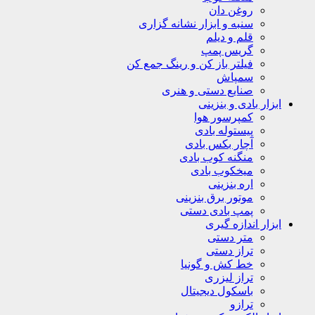
روغن دان
سنبه و ابزار نشانه گزاری
قلم و دیلم
گریس پمپ
فیلتر باز کن و رینگ جمع کن
سمپاش
صنایع دستی و هنری
ابزار بادی و بنزینی
کمپرسور هوا
پیستوله بادی
آچار بکس بادی
منگنه کوب بادی
میخکوب بادی
اره بنزینی
موتور برق بنزینی
پمپ بادی دستی
ابزار اندازه گیری
متر دستی
تراز دستی
خط کش و گونیا
تراز لیزری
باسکول دیجیتال
ترازو