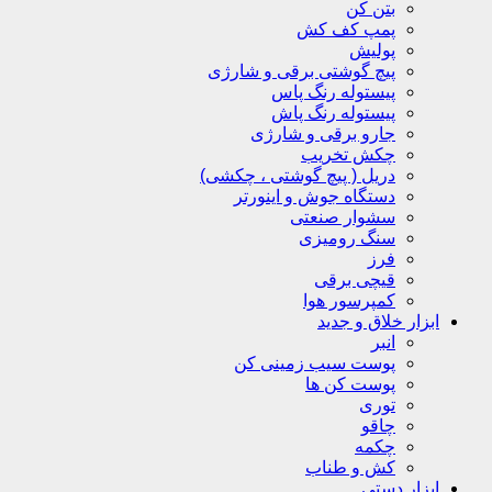
بتن کن
پمپ کف کش
پولیش
پیچ گوشتی برقی و شارژی
پیستوله رنگ پاس
پیستوله رنگ پاش
جارو برقی و شارژی
چکش تخریب
دریل ( پیچ گوشتی ، چکشی)
دستگاه جوش و اینورتر
سشوار صنعتی
سنگ رومیزی
فرز
قیچی برقی
کمپرسور هوا
ابزار خلاق و جدید
انبر
پوست سیب زمینی کن
پوست کن ها
توری
چاقو
چکمه
کش و طناب
ابزار دستی