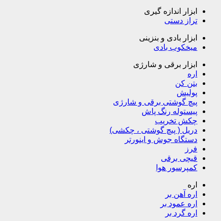
ابزار اندازه گیری
تراز دستی
ابزار بادی و بنزینی
میخکوب بادی
ابزار برقی و شارژی
اره
بتن کن
پولیش
پیچ گوشتی برقی و شارژی
پیستوله رنگ پاش
چکش تخریب
دریل ( پیچ گوشتی ، چکشی)
دستگاه جوش و اینورتر
فرز
قیچی برقی
کمپرسور هوا
اره
اره آهن بر
اره عمود بر
اره گرد بر