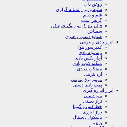
روغن دان
سنبه و ابزار نشانه گزاری
قلم و دیلم
گریس پمپ
فیلتر باز کن و رینگ جمع کن
سمپاش
صنایع دستی و هنری
ابزار بادی و بنزینی
کمپرسور هوا
پیستوله بادی
آچار بکس بادی
منگنه کوب بادی
میخکوب بادی
اره بنزینی
موتور برق بنزینی
پمپ بادی دستی
ابزار اندازه گیری
متر دستی
تراز دستی
خط کش و گونیا
تراز لیزری
باسکول دیجیتال
ترازو