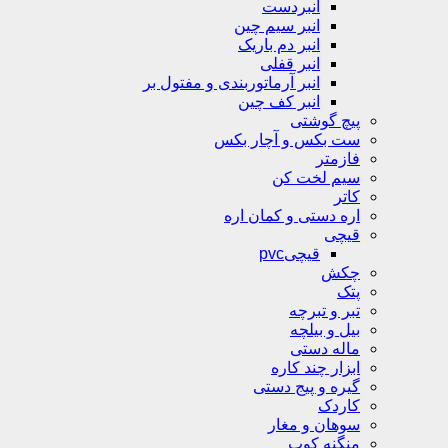
انبردست
انبر سیم چین
انبر دم باریک
انبر قفلی
انبر آرماتوربندی و مفتول بر
انبر کف چین
پیچ گوشتی
ست بکس و آچار بکس
فازمتر
سیم لخت کن
کاتر
اره دستی و کمان اره
قیچی
قیچیpvc
چکش
پتک
تبر و تبرچه
بیل و بیلچه
ماله دستی
ابزار چند کاره
گیره و پیج دستی
کاردک
سوهان و مغار
منگنه کوب