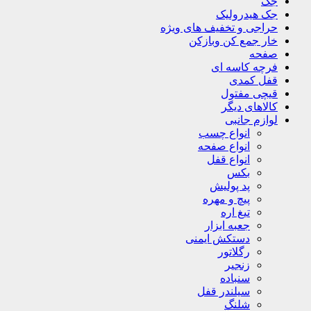
جک
جک هیدرولیک
حراجی و تخفیف های ویژه
خار جمع کن وبازکن
صفحه
فرچه کاسه ای
قفل کمدی
قیچی مفتول
کالاهای دیگر
لوازم جانبی
انواع چسب
انواع صفحه
انواع قفل
بکس
پد پولیش
پیچ و مهره
تیغ اره
جعبه ابزار
دستکش ایمنی
رگلاتور
زنجیر
سنباده
سیلندر قفل
شلنگ