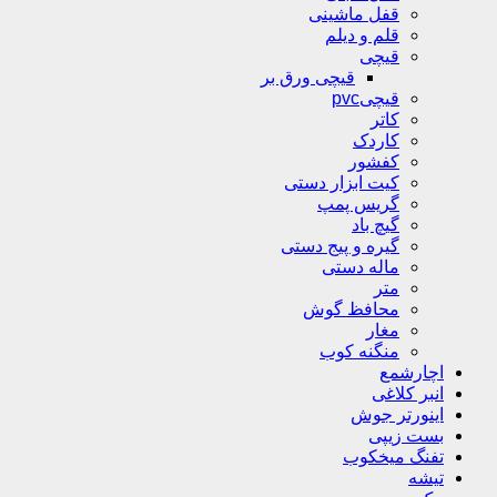
قفل ماشینی
قلم و دیلم
قیچی
قیچی ورق بر
قیچیpvc
کاتر
کاردک
کفشور
کیت ابزار دستی
گریس پمپ
گیچ باد
گیره و پیج دستی
ماله دستی
متر
محافظ گوش
مغار
منگنه کوب
اچارشمع
انبر کلاغی
اینورتر جوش
بست زیپی
تفنگ میخکوب
تیشه