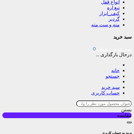
انواع قفل
تیغ اره
کیف_ابزار
گردبر
مته و ست مته
سبد خرید
سبد خرید
۰
تومان
0
درحال بارگذاری ...
خانه
جستجو
سبد خرید
حساب کاربری
بستن
مقایسه
ورود به حساب کاربری