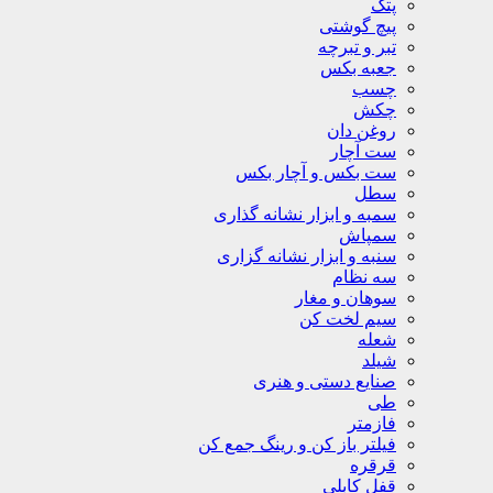
پتک
پیچ گوشتی
تبر و تبرچه
جعبه بکس
چسب
چکش
روغن دان
ست آچار
ست بکس و آچار بکس
سطل
سمبه و ابزار نشانه گذاری
سمپاش
سنبه و ابزار نشانه گزاری
سه نظام
سوهان و مغار
سیم لخت کن
شعله
شیلد
صنایع دستی و هنری
طی
فازمتر
فیلتر باز کن و رینگ جمع کن
قرقره
قفل کابلی