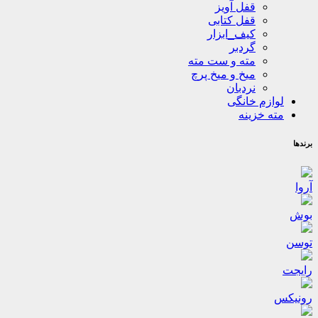
قفل آویز
قفل کتابی
کیف_ابزار
گردبر
مته و ست مته
میخ و میخ پرچ
نردبان
لوازم خانگی
مته خزینه
برندها
آروا
بوش
توسن
رایجت
رونیکس