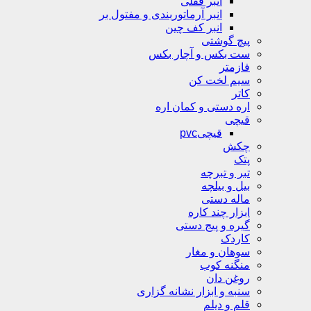
انبر قفلی
انبر آرماتوربندی و مفتول بر
انبر کف چین
پیچ گوشتی
ست بکس و آچار بکس
فازمتر
سیم لخت کن
کاتر
اره دستی و کمان اره
قیچی
قیچیpvc
چکش
پتک
تبر و تبرچه
بیل و بیلچه
ماله دستی
ابزار چند کاره
گیره و پیج دستی
کاردک
سوهان و مغار
منگنه کوب
روغن دان
سنبه و ابزار نشانه گزاری
قلم و دیلم