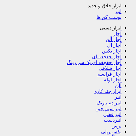
ابزار خلاق و جدید
انبر
پوست کن ها
ابزار دستی
آچار
آچار آلن
آچار ال
آچار بکس
آچار جغجغه ای
آچار جغجغه ای یک سر رینگ
آچار شلاقی
آچار فرانسه
آچار لوله
آلن
ابزار چند کاره
انبر
انبر دم باریک
انبر سیم چین
انبر قفلی
انبردست
برس
بکس ریلی