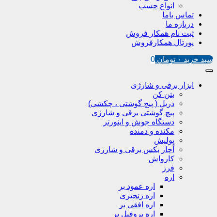
انواع چسب
تماس باما
درباره ما
ثبت نام همکار فروش
پورتال همکارفروش
سبد خرید
۰
تومان
0
ابزار برقی و شارژی
بتن کن
دریل ( پیچ گوشتی ، چکشی)
پیچ گوشتی برقی و شارژی
دستگاه جوش و اینورتر
مکنده و دمنده
پولیش
آچار بکس برقی و شارژی
کارواش
فرز
اره
اره عمود بر
اره زنجیری
اره افقی بر
اره پروفیل پر