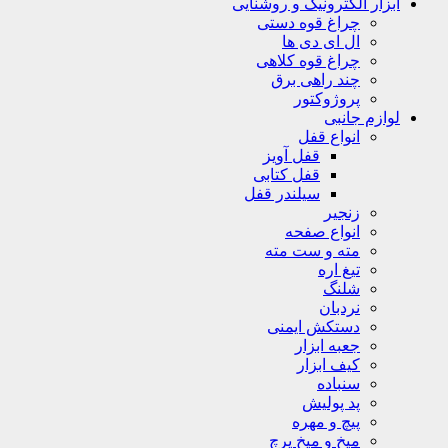
ابزار الکترونیک و روشنایی
چراغ قوه دستی
ال ای دی ها
چراغ قوه کلاهی
چند راهی برق
پروژوکتور
لوازم جانبی
انواع قفل
قفل آویز
قفل کتابی
سیلندر قفل
زنجیر
انواع صفحه
مته و ست مته
تیغ اره
شلنگ
نردبان
دستکش ایمنی
جعبه ابزار
کیف ابزار
سنباده
پد پولیش
پیچ و مهره
میخ و میخ پرچ