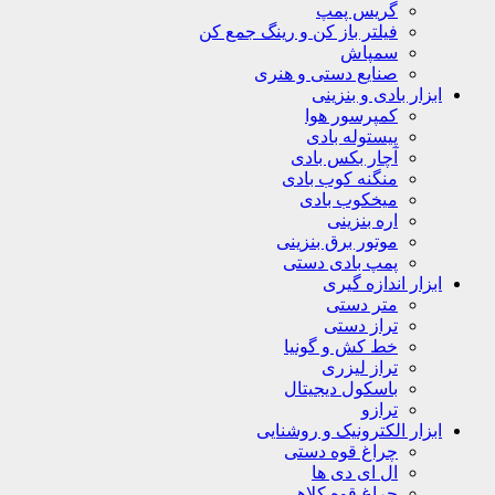
گریس پمپ
فیلتر باز کن و رینگ جمع کن
سمپاش
صنایع دستی و هنری
ابزار بادی و بنزینی
کمپرسور هوا
پیستوله بادی
آچار بکس بادی
منگنه کوب بادی
میخکوب بادی
اره بنزینی
موتور برق بنزینی
پمپ بادی دستی
ابزار اندازه گیری
متر دستی
تراز دستی
خط کش و گونیا
تراز لیزری
باسکول دیجیتال
ترازو
ابزار الکترونیک و روشنایی
چراغ قوه دستی
ال ای دی ها
چراغ قوه کلاهی