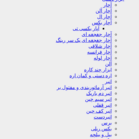
آچار
آچار آلن
آچار ال
آچار بکس
آپار بکسی تی
آچار جغجغه ای
آچار جغجغه ای یک سر رینگ
آچار شلاقی
آچار فرانسه
آچار لوله
آلن
ابزار چند کاره
اره دستی و کمان اره
انبر
انبر آرماتوربندی و مفتول بر
انبر دم باریک
انبر سیم چین
انبر قفلی
انبر کف چین
انبردست
برس
بکس ریلی
بیل و بیلچه