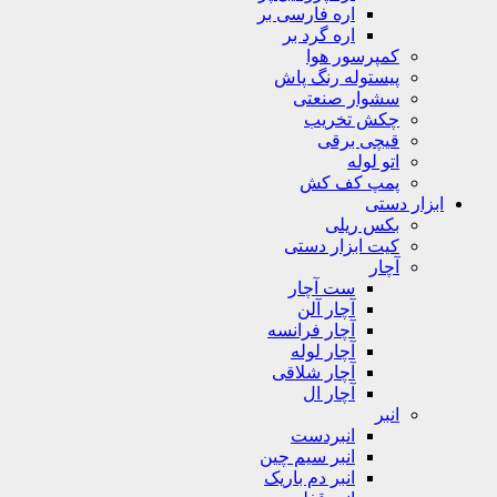
اره فارسی بر
اره گرد بر
کمپرسور هوا
پیستوله رنگ پاش
سشوار صنعتی
چکش تخریب
قیچی برقی
اتو لوله
پمپ کف کش
ابزار دستی
بکس ریلی
کیت ابزار دستی
آچار
ست آچار
آچار آلن
آچار فرانسه
آچار لوله
آچار شلاقی
آچار ال
انبر
انبردست
انبر سیم چین
انبر دم باریک