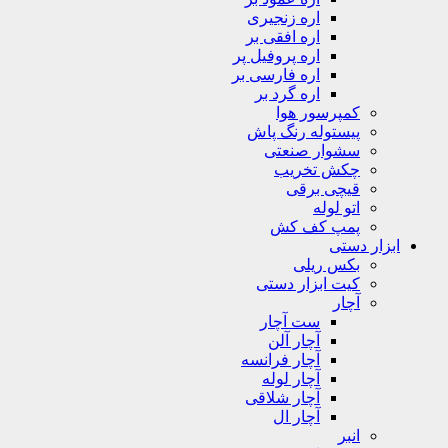
اره زنجیری
اره افقی بر
اره پروفیل پر
اره فارسی بر
اره گرد بر
کمپرسور هوا
پیستوله رنگ پاش
سشوار صنعتی
چکش تخریب
قیچی برقی
اتو لوله
پمپ کف کش
ابزار دستی
بکس ریلی
کیت ابزار دستی
آچار
ست آچار
آچار آلن
آچار فرانسه
آچار لوله
آچار شلاقی
آچار ال
انبر