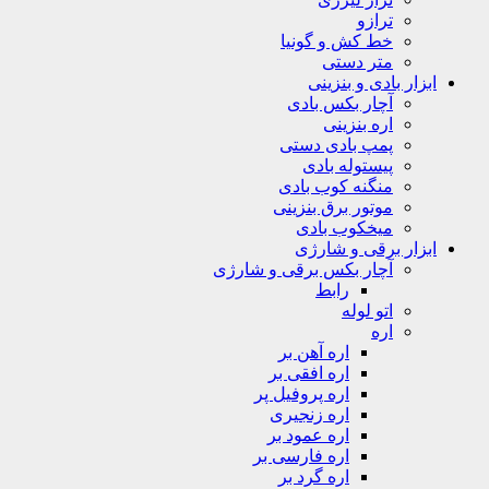
ترازو
خط کش و گونیا
متر دستی
ابزار بادی و بنزینی
آچار بکس بادی
اره بنزینی
پمپ بادی دستی
پیستوله بادی
منگنه کوب بادی
موتور برق بنزینی
میخکوب بادی
ابزار برقی و شارژی
آچار بکس برقی و شارژی
رابط
اتو لوله
اره
اره آهن بر
اره افقی بر
اره پروفیل پر
اره زنجیری
اره عمود بر
اره فارسی بر
اره گرد بر