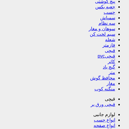
پیچ گوشتی
جعبه بکس
چسب
سمپاش
سه نظام
سوهان و مغار
سیم لخت کن
شعله
فازمتر
قیچی
قیچیpvc
کاتر
گیچ باد
متر
محافظ گوش
مغار
منگنه کوب
قیچی
قیچی ورق بر
لوازم جانبی
انواع چسب
انواع صفحه