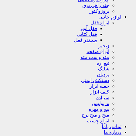
چند راهی برق
پروژوکتور
لوازم جانبی
انواع قفل
قفل آویز
قفل کتابی
سیلندر قفل
زنجیر
انواع صفحه
مته و ست مته
تیغ اره
شلنگ
نردبان
دستکش ایمنی
جعبه ابزار
کیف ابزار
سنباده
پد پولیش
پیچ و مهره
میخ و میخ پرچ
انواع چسب
تماس باما
درباره ما