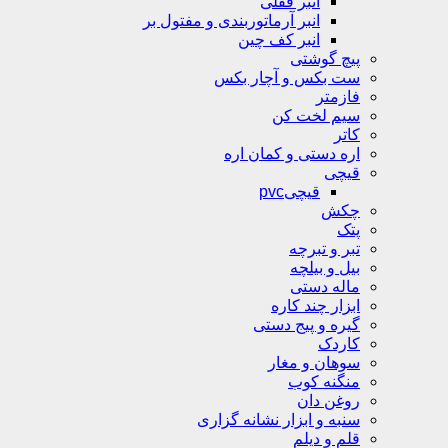
انبر قفلی
انبر آرماتوربندی و مفتول بر
انبر کف چین
پیچ گوشتی
ست بکس و آچار بکس
فازمتر
سیم لخت کن
کاتر
اره دستی و کمان اره
قیچی
قیچیpvc
چکش
پتک
تبر و تبرچه
بیل و بیلچه
ماله دستی
ابزار چند کاره
گیره و پیج دستی
کاردک
سوهان و مغار
منگنه کوب
روغن دان
سنبه و ابزار نشانه گزاری
قلم و دیلم