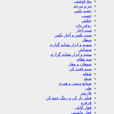
پیچ گوشتی
تبر و تبرچه
جعبه بکس
چسب
چکش
روغن دان
ست آچار
ست بکس و آچار بکس
سطل
سمبه و ابزار نشانه گذاری
سمپاش
سنبه و ابزار نشانه گزاری
سه نظام
سوهان و مغار
سیم لخت کن
شعله
شیلد
صنایع دستی و هنری
طی
فازمتر
فیلتر باز کن و رینگ جمع کن
قرقره
قفل کابلی
قفل ماشینی