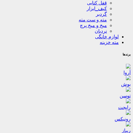
قفل کتابی
کیف_ابزار
گردبر
مته و ست مته
میخ و میخ پرچ
نردبان
لوازم خانگی
مته خزینه
برندها
آروا
بوش
توسن
رایجت
رونیکس
ریباز