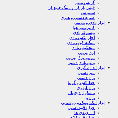
گریس پمپ
فیلتر باز کن و رینگ جمع کن
سمپاش
صنایع دستی و هنری
ابزار بادی و بنزینی
کمپرسور هوا
پیستوله بادی
آچار بکس بادی
منگنه کوب بادی
میخکوب بادی
اره بنزینی
موتور برق بنزینی
پمپ بادی دستی
ابزار اندازه گیری
متر دستی
تراز دستی
خط کش و گونیا
تراز لیزری
باسکول دیجیتال
ترازو
ابزار الکترونیک و روشنایی
چراغ قوه دستی
ال ای دی ها
چراغ قوه کلاهی