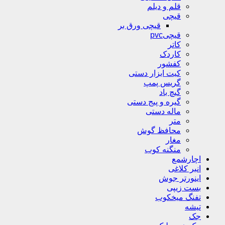
قلم و دیلم
قیچی
قیچی ورق بر
قیچیpvc
کاتر
کاردک
کفشور
کیت ابزار دستی
گریس پمپ
گیچ باد
گیره و پیج دستی
ماله دستی
متر
محافظ گوش
مغار
منگنه کوب
اچارشمع
انبر کلاغی
اینورتر جوش
بست زیپی
تفنگ میخکوب
تیشه
جک