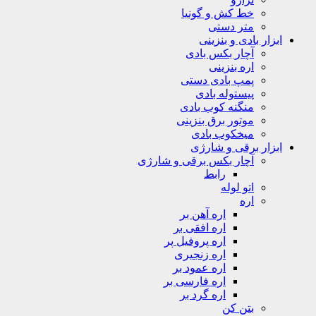
خط کش و گونیا
متر دستی
ابزار بادی و بنزینی
آچار بکس بادی
اره بنزینی
پمپ بادی دستی
پیستوله بادی
منگنه کوب بادی
موتور برق بنزینی
میخکوب بادی
ابزار برقی و شارژی
آچار بکس برقی و شارژی
رابط
اتو لوله
اره
اره آهن بر
اره افقی بر
اره پروفیل پر
اره زنجیری
اره عمود بر
اره فارسی بر
اره گرد بر
بتن کن