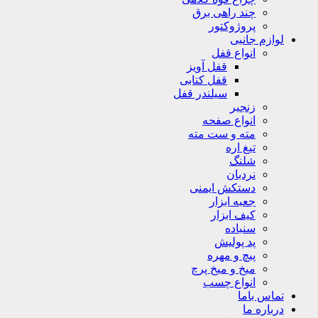
چند راهی برق
پروژوکتور
لوازم جانبی
انواع قفل
قفل آویز
قفل کتابی
سیلندر قفل
زنجیر
انواع صفحه
مته و ست مته
تیغ اره
شلنگ
نردبان
دستکش ایمنی
جعبه ابزار
کیف ابزار
سنباده
پد پولیش
پیچ و مهره
میخ و میخ پرچ
انواع چسب
تماس باما
درباره ما