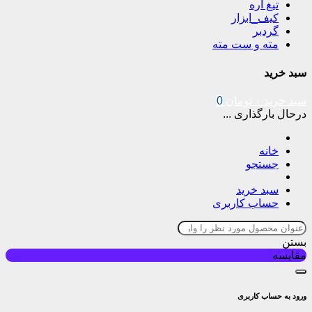
تیغ اره
کیف_ابزار
گردبر
مته و ست مته
سبد خرید
سبد خرید
۰
تومان
0
درحال بارگذاری ...
خانه
جستجو
سبد خرید
حساب کاربری
بستن
مقایسه
ورود به حساب کاربری