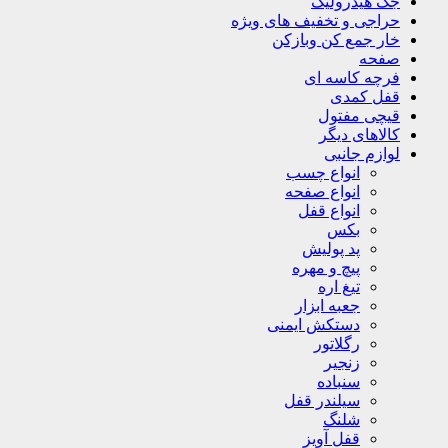
جک هیدرولیک
حراجی و تخفیف های ویژه
خار جمع کن وبازکن
صفحه
فرچه کاسه ای
قفل کمدی
قیچی مفتول
کالاهای دیگر
لوازم جانبی
انواع چسب
انواع صفحه
انواع قفل
بکس
پد پولیش
پیچ و مهره
تیغ اره
جعبه ابزار
دستکش ایمنی
رگلاتور
زنجیر
سنباده
سیلندر قفل
شلنگ
قفل آویز