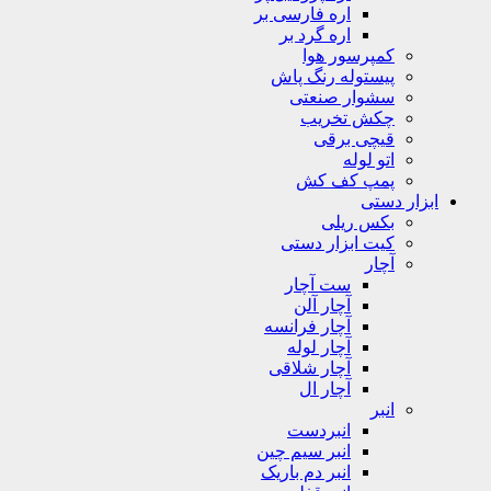
اره فارسی بر
اره گرد بر
کمپرسور هوا
پیستوله رنگ پاش
سشوار صنعتی
چکش تخریب
قیچی برقی
اتو لوله
پمپ کف کش
ابزار دستی
بکس ریلی
کیت ابزار دستی
آچار
ست آچار
آچار آلن
آچار فرانسه
آچار لوله
آچار شلاقی
آچار ال
انبر
انبردست
انبر سیم چین
انبر دم باریک