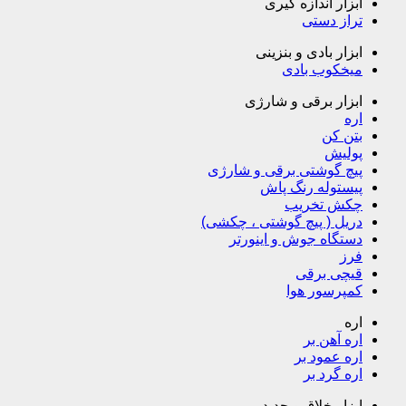
ابزار اندازه گیری
تراز دستی
ابزار بادی و بنزینی
میخکوب بادی
ابزار برقی و شارژی
اره
بتن کن
پولیش
پیچ گوشتی برقی و شارژی
پیستوله رنگ پاش
چکش تخریب
دریل ( پیچ گوشتی ، چکشی)
دستگاه جوش و اینورتر
فرز
قیچی برقی
کمپرسور هوا
اره
اره آهن بر
اره عمود بر
اره گرد بر
ابزار خلاق و جدید