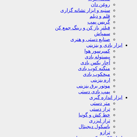
روغن دان
سنبه و ابزار نشانه گزاری
قلم و دیلم
گریس پمپ
فیلتر باز کن و رینگ جمع کن
سمپاش
صنایع دستی و هنری
ابزار بادی و بنزینی
کمپرسور هوا
پیستوله بادی
آچار بکس بادی
منگنه کوب بادی
میخکوب بادی
اره بنزینی
موتور برق بنزینی
پمپ بادی دستی
ابزار اندازه گیری
متر دستی
تراز دستی
خط کش و گونیا
تراز لیزری
باسکول دیجیتال
ترازو