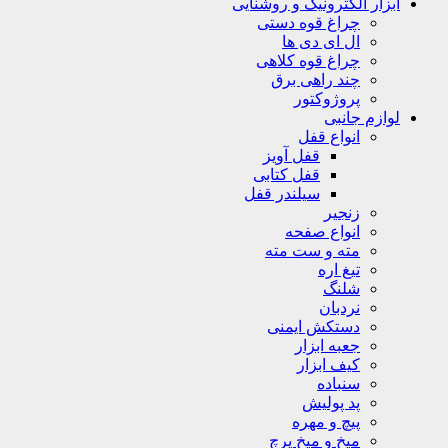
ابزار الکترونیک و روشنایی
چراغ قوه دستی
ال ای دی ها
چراغ قوه کلاهی
چند راهی برق
پروژوکتور
لوازم جانبی
انواع قفل
قفل آویز
قفل کتابی
سیلندر قفل
زنجیر
انواع صفحه
مته و ست مته
تیغ اره
شلنگ
نردبان
دستکش ایمنی
جعبه ابزار
کیف ابزار
سنباده
پد پولیش
پیچ و مهره
میخ و میخ پرچ