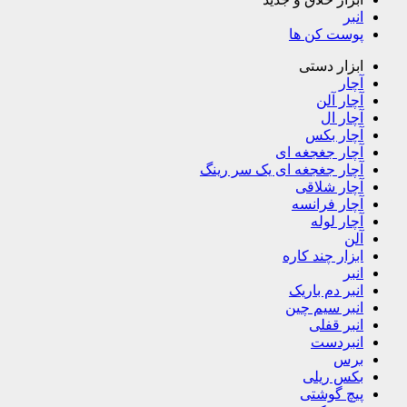
انبر
پوست کن ها
ابزار دستی
آچار
آچار آلن
آچار ال
آچار بکس
آچار جغجغه ای
آچار جغجغه ای یک سر رینگ
آچار شلاقی
آچار فرانسه
آچار لوله
آلن
ابزار چند کاره
انبر
انبر دم باریک
انبر سیم چین
انبر قفلی
انبردست
برس
بکس ریلی
پیچ گوشتی