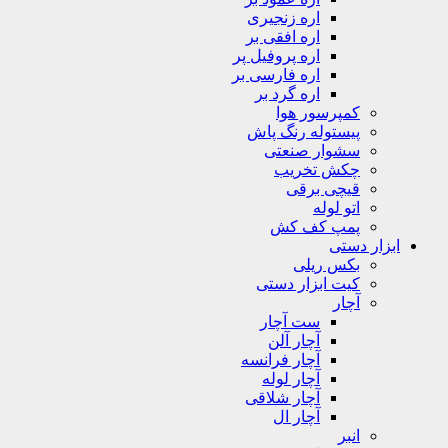
اره زنجیری
اره افقی بر
اره پروفیل پر
اره فارسی بر
اره گرد بر
کمپرسور هوا
پیستوله رنگ پاش
سشوار صنعتی
چکش تخریب
قیچی برقی
اتو لوله
پمپ کف کش
ابزار دستی
بکس ریلی
کیت ابزار دستی
آچار
ست آچار
آچار آلن
آچار فرانسه
آچار لوله
آچار شلاقی
آچار ال
انبر