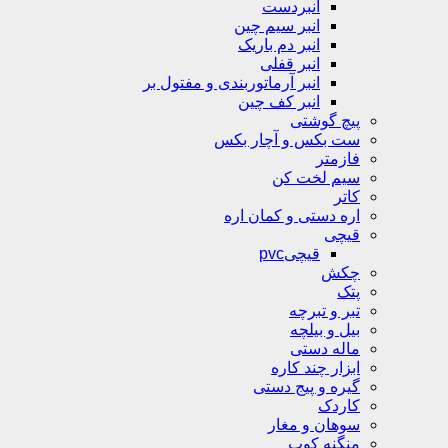
انبردست
انبر سیم چین
انبر دم باریک
انبر قفلی
انبر آرماتوربندی و مفتول بر
انبر کف چین
پیچ گوشتی
ست بکس و آچار بکس
فازمتر
سیم لخت کن
کاتر
اره دستی و کمان اره
قیچی
قیچیpvc
چکش
پتک
تبر و تبرچه
بیل و بیلچه
ماله دستی
ابزار چند کاره
گیره و پیج دستی
کاردک
سوهان و مغار
منگنه کوب