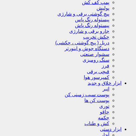
پمپ کف کش
پولیش
پیچ گوشتی برقی و شارژی
پیستوله رنگ پاس
پیستوله رنگ پاش
جارو برقی و شارژی
چکش تخریب
دریل ( پیچ گوشتی ، چکشی)
دستگاه جوش و اینورتر
سشوار صنعتی
سنگ رومیزی
فرز
قیچی برقی
کمپرسور هوا
ابزار خلاق و جدید
انبر
پوست سیب زمینی کن
پوست کن ها
توری
چاقو
چکمه
کش و طناب
ابزار دستی
آچار