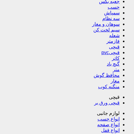
جعبه بکس
چسب
سمپاش
سه نظام
سوهان و مغار
سیم لخت کن
شعله
فازمتر
قیچی
قیچیpvc
کاتر
گیچ باد
متر
محافظ گوش
مغار
منگنه کوب
قیچی
قیچی ورق بر
لوازم جانبی
انواع چسب
انواع صفحه
انواع قفل