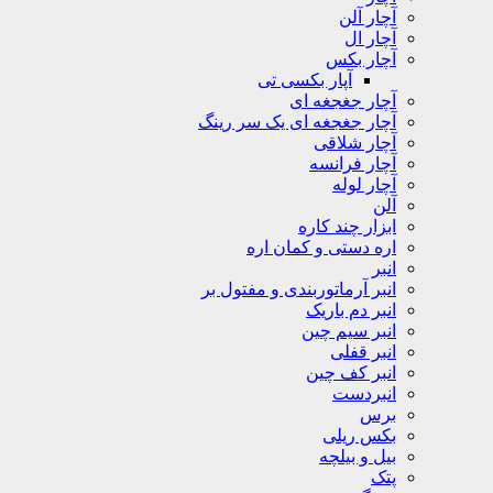
آچار آلن
آچار ال
آچار بکس
آپار بکسی تی
آچار جغجغه ای
آچار جغجغه ای یک سر رینگ
آچار شلاقی
آچار فرانسه
آچار لوله
آلن
ابزار چند کاره
اره دستی و کمان اره
انبر
انبر آرماتوربندی و مفتول بر
انبر دم باریک
انبر سیم چین
انبر قفلی
انبر کف چین
انبردست
برس
بکس ریلی
بیل و بیلچه
پتک