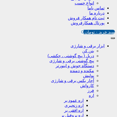
انواع چسب
تماس باما
درباره ما
ثبت نام همکار فروش
پورتال همکارفروش
سبد خرید
۰
تومان
0
ابزار برقی و شارژی
بتن کن
دریل ( پیچ گوشتی ، چکشی)
پیچ گوشتی برقی و شارژی
دستگاه جوش و اینورتر
مکنده و دمنده
پولیش
آچار بکس برقی و شارژی
کارواش
فرز
اره
اره عمود بر
اره زنجیری
اره افقی بر
اره پروفیل پر