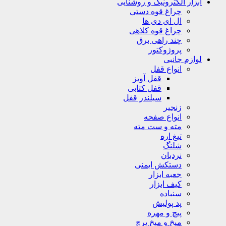
ابزار الکترونیک و روشنایی
چراغ قوه دستی
ال ای دی ها
چراغ قوه کلاهی
چند راهی برق
پروژوکتور
لوازم جانبی
انواع قفل
قفل آویز
قفل کتابی
سیلندر قفل
زنجیر
انواع صفحه
مته و ست مته
تیغ اره
شلنگ
نردبان
دستکش ایمنی
جعبه ابزار
کیف ابزار
سنباده
پد پولیش
پیچ و مهره
میخ و میخ پرچ