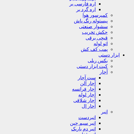
اره فارسی بر
اره گرد بر
کمپرسور هوا
پیستوله رنگ پاش
سشوار صنعتی
چکش تخریب
قیچی برقی
اتو لوله
پمپ کف کش
ابزار دستی
بکس ریلی
کیت ابزار دستی
آچار
ست آچار
آچار آلن
آچار فرانسه
آچار لوله
آچار شلاقی
آچار ال
انبر
انبردست
انبر سیم چین
انبر دم باریک