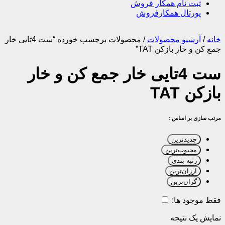
ثبت نام همکار فروش
پورتال همکارفروش
خانه
/
آرشیو محصولات
/
محصولات برچسب خورده “ست 4تایی خار
جمع کن و خار بازکن TAT”
ست 4تایی خار جمع کن و خار
بازکن TAT
مرتب سازی بر اساس :
جدیدترین
محبوب‌ترین
رتبه بندی
ارزان‌ترین
گران‌ترین
فقط موجود ها:
نمایش یک نتیجه