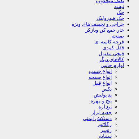
تفنگ میخکوب
تیشه
جک
جک هیدرولیک
حراجی و تخفیف های ویژه
خار جمع کن وبازکن
صفحه
فرچه کاسه ای
قفل کمدی
قیچی مفتول
کالاهای دیگر
لوازم جانبی
انواع چسب
انواع صفحه
انواع قفل
بکس
پد پولیش
پیچ و مهره
تیغ اره
جعبه ابزار
دستکش ایمنی
رگلاتور
زنجیر
سنباده