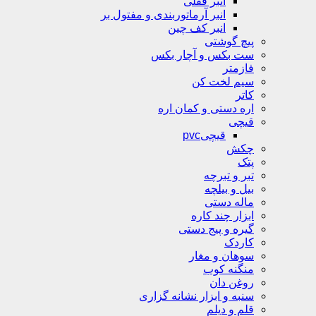
انبر قفلی
انبر آرماتوربندی و مفتول بر
انبر کف چین
پیچ گوشتی
ست بکس و آچار بکس
فازمتر
سیم لخت کن
کاتر
اره دستی و کمان اره
قیچی
قیچیpvc
چکش
پتک
تبر و تبرچه
بیل و بیلچه
ماله دستی
ابزار چند کاره
گیره و پیج دستی
کاردک
سوهان و مغار
منگنه کوب
روغن دان
سنبه و ابزار نشانه گزاری
قلم و دیلم