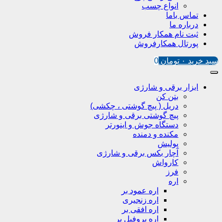
انواع چسب
تماس باما
درباره ما
ثبت نام همکار فروش
پورتال همکارفروش
سبد خرید
۰
تومان
0
ابزار برقی و شارژی
بتن کن
دریل ( پیچ گوشتی ، چکشی)
پیچ گوشتی برقی و شارژی
دستگاه جوش و اینورتر
مکنده و دمنده
پولیش
آچار بکس برقی و شارژی
کارواش
فرز
اره
اره عمود بر
اره زنجیری
اره افقی بر
اره پروفیل پر