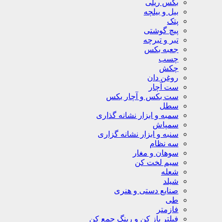
بکس ریلی
بیل و بیلچه
پتک
پیچ گوشتی
تبر و تبرچه
جعبه بکس
چسب
چکش
روغن دان
ست آچار
ست بکس و آچار بکس
سطل
سمبه و ابزار نشانه گذاری
سمپاش
سنبه و ابزار نشانه گزاری
سه نظام
سوهان و مغار
سیم لخت کن
شعله
شیلد
صنایع دستی و هنری
طی
فازمتر
فیلتر باز کن و رینگ جمع کن