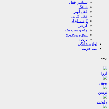
سیلندر قفل
شلنگ
قفل آویز
قفل کتابی
کیف_ابزار
گردبر
مته و ست مته
میخ و میخ پرچ
نردبان
لوازم خانگی
مته خزینه
برندها
آروا
بوش
توسن
رایجت