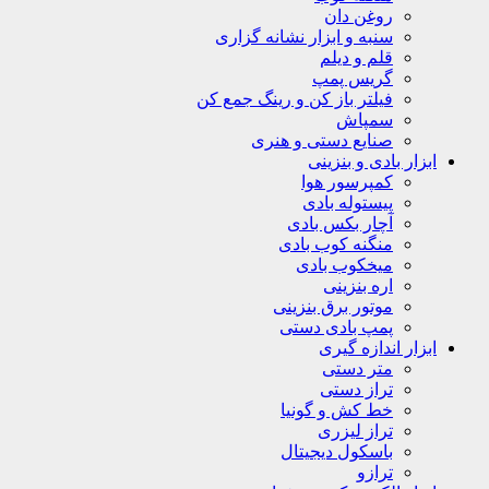
روغن دان
سنبه و ابزار نشانه گزاری
قلم و دیلم
گریس پمپ
فیلتر باز کن و رینگ جمع کن
سمپاش
صنایع دستی و هنری
ابزار بادی و بنزینی
کمپرسور هوا
پیستوله بادی
آچار بکس بادی
منگنه کوب بادی
میخکوب بادی
اره بنزینی
موتور برق بنزینی
پمپ بادی دستی
ابزار اندازه گیری
متر دستی
تراز دستی
خط کش و گونیا
تراز لیزری
باسکول دیجیتال
ترازو