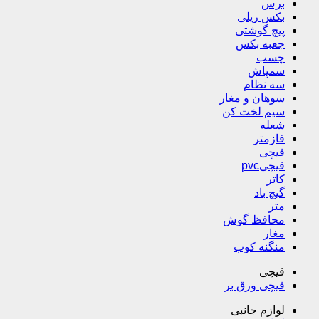
برس
بکس ریلی
پیچ گوشتی
جعبه بکس
چسب
سمپاش
سه نظام
سوهان و مغار
سیم لخت کن
شعله
فازمتر
قیچی
قیچیpvc
کاتر
گیچ باد
متر
محافظ گوش
مغار
منگنه کوب
قیچی
قیچی ورق بر
لوازم جانبی