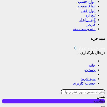
انواع چسب
انواع صفحه
انواع قفل
تیغ اره
کیف_ابزار
گردبر
مته و ست مته
سبد خرید
سبد خرید
۰
تومان
0
درحال بارگذاری ...
خانه
جستجو
سبد خرید
حساب کاربری
بستن
مقایسه