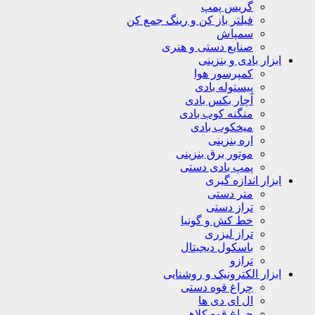
گریس پمپ
فیلتر باز کن و رینگ جمع کن
سمپاش
صنایع دستی و هنری
ابزار بادی و بنزینی
کمپرسور هوا
پیستوله بادی
آچار بکس بادی
منگنه کوب بادی
میخکوب بادی
اره بنزینی
موتور برق بنزینی
پمپ بادی دستی
ابزار اندازه گیری
متر دستی
تراز دستی
خط کش و گونیا
تراز لیزری
باسکول دیجیتال
ترازو
ابزار الکترونیک و روشنایی
چراغ قوه دستی
ال ای دی ها
چراغ قوه کلاهی