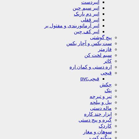
انبردست
انبر سیم چین
انبر دم باریک
انبر قفلی
انبر آرماتوربندی و مفتول بر
انبر کف چین
پیچ گوشتی
ست بکس و آچار بکس
فازمتر
سیم لخت کن
کاتر
اره دستی و کمان اره
قیچی
قیچیpvc
چکش
پتک
تبر و تبرچه
بیل و بیلچه
ماله دستی
ابزار چند کاره
گیره و پیج دستی
کاردک
سوهان و مغار
منگنه کوب