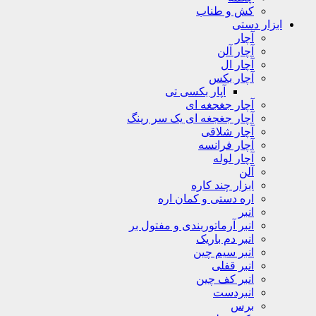
کش و طناب
ابزار دستی
آچار
آچار آلن
آچار ال
آچار بکس
آپار بکسی تی
آچار جغجغه ای
آچار جغجغه ای یک سر رینگ
آچار شلاقی
آچار فرانسه
آچار لوله
آلن
ابزار چند کاره
اره دستی و کمان اره
انبر
انبر آرماتوربندی و مفتول بر
انبر دم باریک
انبر سیم چین
انبر قفلی
انبر کف چین
انبردست
برس