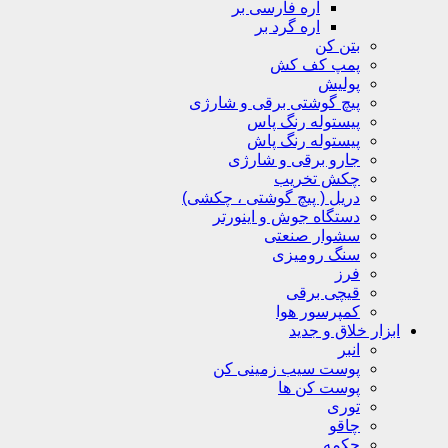
اره فارسی بر
اره گرد بر
بتن کن
پمپ کف کش
پولیش
پیچ گوشتی برقی و شارژی
پیستوله رنگ پاس
پیستوله رنگ پاش
جارو برقی و شارژی
چکش تخریب
دریل ( پیچ گوشتی ، چکشی)
دستگاه جوش و اینورتر
سشوار صنعتی
سنگ رومیزی
فرز
قیچی برقی
کمپرسور هوا
ابزار خلاق و جدید
انبر
پوست سیب زمینی کن
پوست کن ها
توری
چاقو
چکمه