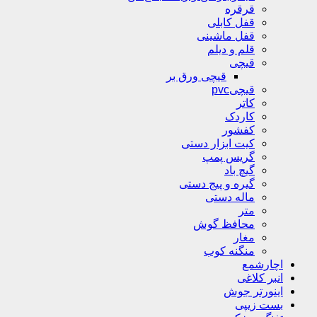
قرقره
قفل کابلی
قفل ماشینی
قلم و دیلم
قیچی
قیچی ورق بر
قیچیpvc
کاتر
کاردک
کفشور
کیت ابزار دستی
گریس پمپ
گیچ باد
گیره و پیج دستی
ماله دستی
متر
محافظ گوش
مغار
منگنه کوب
اچارشمع
انبر کلاغی
اینورتر جوش
بست زیپی