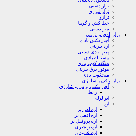
تراز دستی
تراز لیزری
ترازو
خط کش و گونیا
متر دستی
ابزار بادی و بنزینی
آچار بکس بادی
اره بنزینی
پمپ بادی دستی
پیستوله بادی
منگنه کوب بادی
موتور برق بنزینی
میخکوب بادی
ابزار برقی و شارژی
آچار بکس برقی و شارژی
رابط
اتو لوله
اره
اره آهن بر
اره افقی بر
اره پروفیل پر
اره زنجیری
اره عمود بر