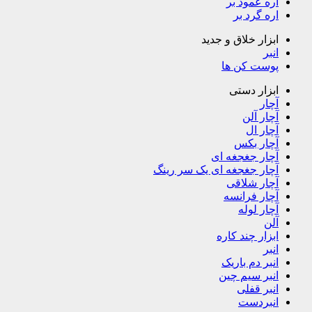
اره عمود بر
اره گرد بر
ابزار خلاق و جدید
انبر
پوست کن ها
ابزار دستی
آچار
آچار آلن
آچار ال
آچار بکس
آچار جغجغه ای
آچار جغجغه ای یک سر رینگ
آچار شلاقی
آچار فرانسه
آچار لوله
آلن
ابزار چند کاره
انبر
انبر دم باریک
انبر سیم چین
انبر قفلی
انبردست