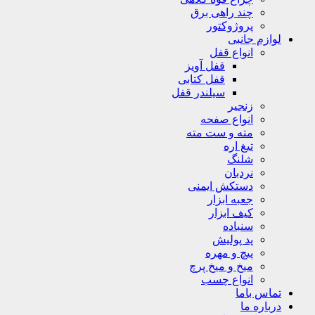
چند راهی برق
پروژوکتور
لوازم جانبی
انواع قفل
قفل آویز
قفل کتابی
سیلندر قفل
زنجیر
انواع صفحه
مته و ست مته
تیغ اره
شلنگ
نردبان
دستکش ایمنی
جعبه ابزار
کیف ابزار
سنباده
پد پولیش
پیچ و مهره
میخ و میخ پرچ
انواع چسب
تماس باما
درباره ما