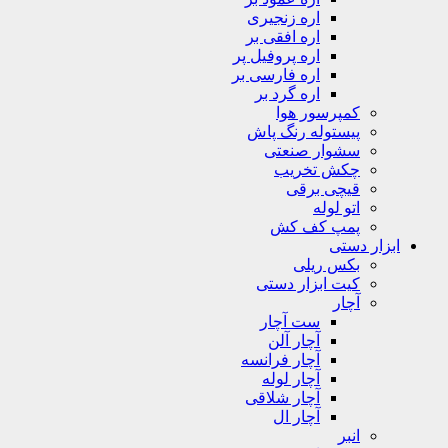
اره زنجیری
اره افقی بر
اره پروفیل پر
اره فارسی بر
اره گرد بر
کمپرسور هوا
پیستوله رنگ پاش
سشوار صنعتی
چکش تخریب
قیچی برقی
اتو لوله
پمپ کف کش
ابزار دستی
بکس ریلی
کیت ابزار دستی
آچار
ست آچار
آچار آلن
آچار فرانسه
آچار لوله
آچار شلاقی
آچار ال
انبر