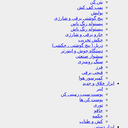
بتن کن
پمپ کف کش
پولیش
پیچ گوشتی برقی و شارژی
پیستوله رنگ پاس
پیستوله رنگ پاش
جارو برقی و شارژی
چکش تخریب
دریل ( پیچ گوشتی ، چکشی)
دستگاه جوش و اینورتر
سشوار صنعتی
سنگ رومیزی
فرز
قیچی برقی
کمپرسور هوا
ابزار خلاق و جدید
انبر
پوست سیب زمینی کن
پوست کن ها
توری
چاقو
چکمه
کش و طناب
ابزار دستی