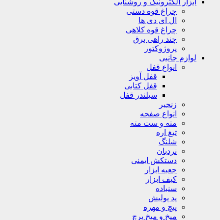
ابزار الکترونیک و روشنایی
چراغ قوه دستی
ال ای دی ها
چراغ قوه کلاهی
چند راهی برق
پروژوکتور
لوازم جانبی
انواع قفل
قفل آویز
قفل کتابی
سیلندر قفل
زنجیر
انواع صفحه
مته و ست مته
تیغ اره
شلنگ
نردبان
دستکش ایمنی
جعبه ابزار
کیف ابزار
سنباده
پد پولیش
پیچ و مهره
میخ و میخ پرچ