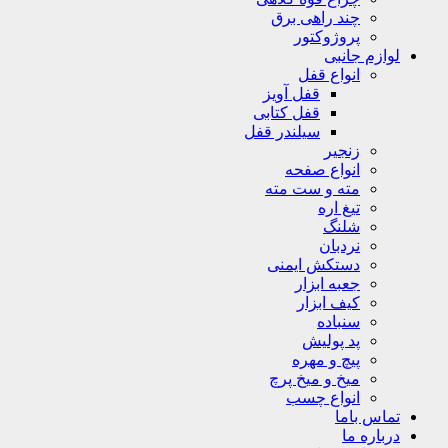
چند راهی برق
پروژوکتور
لوازم جانبی
انواع قفل
قفل آویز
قفل کتابی
سیلندر قفل
زنجیر
انواع صفحه
مته و ست مته
تیغ اره
شلنگ
نردبان
دستکش ایمنی
جعبه ابزار
کیف ابزار
سنباده
پد پولیش
پیچ و مهره
میخ و میخ پرچ
انواع چسب
تماس باما
درباره ما