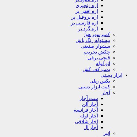
اره زنجیری
اره افقی بر
اره پروفیل پر
اره فارسی بر
اره گرد بر
کمپرسور هوا
پیستوله رنگ پاش
سشوار صنعتی
چکش تخریب
قیچی برقی
اتو لوله
پمپ کف کش
ابزار دستی
بکس ریلی
کیت ابزار دستی
آچار
ست آچار
آچار آلن
آچار فرانسه
آچار لوله
آچار شلاقی
آچار ال
انبر