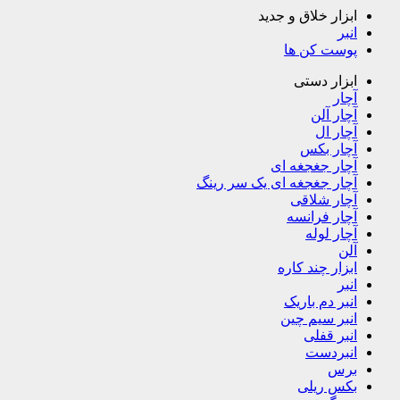
ابزار خلاق و جدید
انبر
پوست کن ها
ابزار دستی
آچار
آچار آلن
آچار ال
آچار بکس
آچار جغجغه ای
آچار جغجغه ای یک سر رینگ
آچار شلاقی
آچار فرانسه
آچار لوله
آلن
ابزار چند کاره
انبر
انبر دم باریک
انبر سیم چین
انبر قفلی
انبردست
برس
بکس ریلی