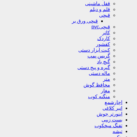
قفل ماشینی
قلم و دیلم
قیچی
قیچی ورق بر
قیچیpvc
کاتر
کاردک
کفشور
کیت ابزار دستی
گریس پمپ
گیچ باد
گیره و پیج دستی
ماله دستی
متر
محافظ گوش
مغار
منگنه کوب
اچارشمع
انبر کلاغی
اینورتر جوش
بست زیپی
تفنگ میخکوب
تیشه