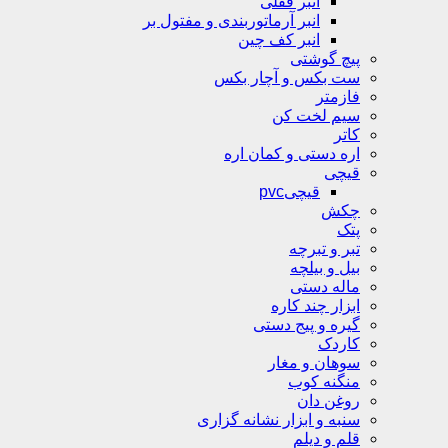
انبر قفلی
انبر آرماتوربندی و مفتول بر
انبر کف چین
پیچ گوشتی
ست بکس و آچار بکس
فازمتر
سیم لخت کن
کاتر
اره دستی و کمان اره
قیچی
قیچیpvc
چکش
پتک
تبر و تبرچه
بیل و بیلچه
ماله دستی
ابزار چند کاره
گیره و پیج دستی
کاردک
سوهان و مغار
منگنه کوب
روغن دان
سنبه و ابزار نشانه گزاری
قلم و دیلم