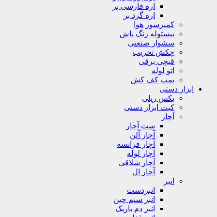
اره فارسی بر
اره گرد بر
کمپرسور هوا
پیستوله رنگ پاش
سشوار صنعتی
چکش تخریب
قیچی برقی
اتو لوله
پمپ کف کش
ابزار دستی
بکس ریلی
کیت ابزار دستی
آچار
ست آچار
آچار آلن
آچار فرانسه
آچار لوله
آچار شلاقی
آچار ال
انبر
انبردست
انبر سیم چین
انبر دم باریک