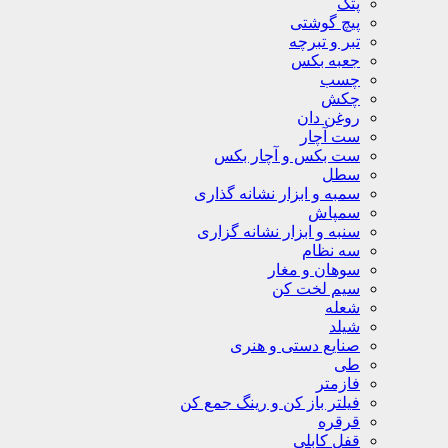
پتک
پیچ گوشتی
تبر و تبرچه
جعبه بکس
چسب
چکش
روغن دان
ست آچار
ست بکس و آچار بکس
سطل
سمبه و ابزار نشانه گذاری
سمپاش
سنبه و ابزار نشانه گزاری
سه نظام
سوهان و مغار
سیم لخت کن
شعله
شیلد
صنایع دستی و هنری
طی
فازمتر
فیلتر باز کن و رینگ جمع کن
قرقره
قفل کابلی