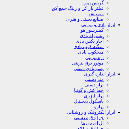
گریس پمپ
فیلتر باز کن و رینگ جمع کن
سمپاش
صنایع دستی و هنری
ابزار بادی و بنزینی
کمپرسور هوا
پیستوله بادی
آچار بکس بادی
منگنه کوب بادی
میخکوب بادی
اره بنزینی
موتور برق بنزینی
پمپ بادی دستی
ابزار اندازه گیری
متر دستی
تراز دستی
خط کش و گونیا
تراز لیزری
باسکول دیجیتال
ترازو
ابزار الکترونیک و روشنایی
چراغ قوه دستی
ال ای دی ها
چراغ قوه کلاهی