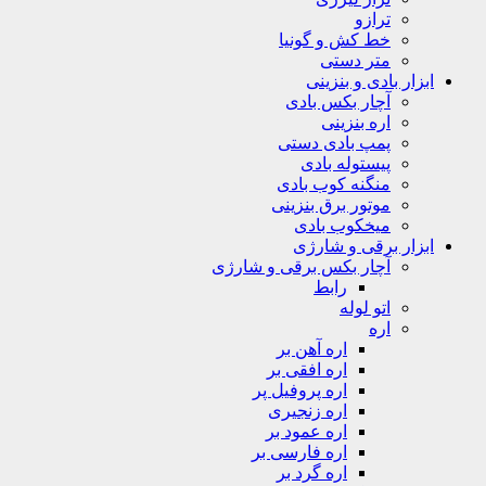
ترازو
خط کش و گونیا
متر دستی
ابزار بادی و بنزینی
آچار بکس بادی
اره بنزینی
پمپ بادی دستی
پیستوله بادی
منگنه کوب بادی
موتور برق بنزینی
میخکوب بادی
ابزار برقی و شارژی
آچار بکس برقی و شارژی
رابط
اتو لوله
اره
اره آهن بر
اره افقی بر
اره پروفیل پر
اره زنجیری
اره عمود بر
اره فارسی بر
اره گرد بر