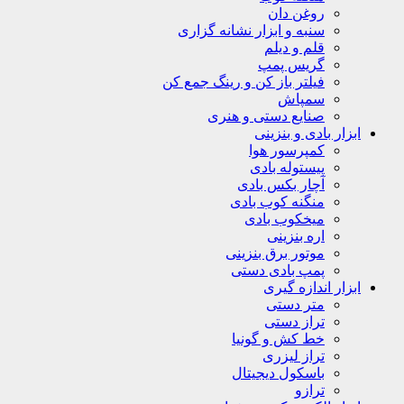
روغن دان
سنبه و ابزار نشانه گزاری
قلم و دیلم
گریس پمپ
فیلتر باز کن و رینگ جمع کن
سمپاش
صنایع دستی و هنری
ابزار بادی و بنزینی
کمپرسور هوا
پیستوله بادی
آچار بکس بادی
منگنه کوب بادی
میخکوب بادی
اره بنزینی
موتور برق بنزینی
پمپ بادی دستی
ابزار اندازه گیری
متر دستی
تراز دستی
خط کش و گونیا
تراز لیزری
باسکول دیجیتال
ترازو