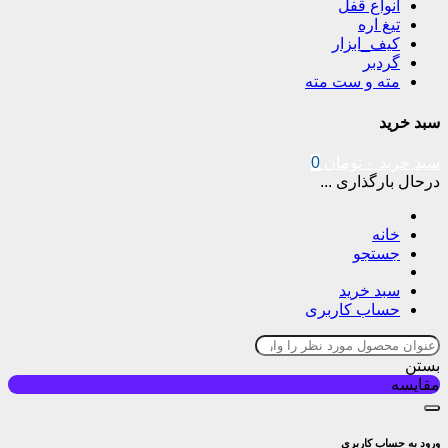
انواع قفل
تیغ اره
کیف_ابزار
گردبر
مته و ست مته
سبد خرید
سبد خرید
۰
تومان
0
درحال بارگذاری ...
خانه
جستجو
سبد خرید
حساب کاربری
بستن
مقایسه
ورود به حساب کاربری