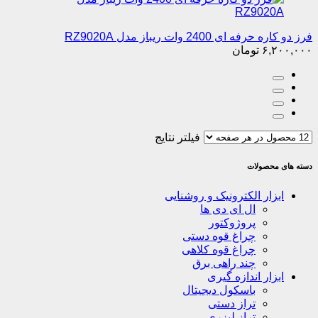
فرز دو کاره حرفه ای 2400 وات ریباز مدل RZ9020A
۶,۲۰۰,۰۰۰
تومان
فیلتر نتایج
دسته های محصولات
ابزار الکترونیک و روشنایی
ال ای دی ها
پروژوکتور
چراغ قوه دستی
چراغ قوه کلاهی
چند راهی برق
ابزار اندازه گیری
باسکول دیجیتال
تراز دستی
تراز لیزری