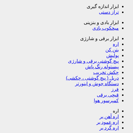
ابزار اندازه گیری
تراز دستی
ابزار بادی و بنزینی
میخکوب بادی
ابزار برقی و شارژی
اره
بتن کن
پولیش
پیچ گوشتی برقی و شارژی
پیستوله رنگ پاش
چکش تخریب
دریل ( پیچ گوشتی ، چکشی)
دستگاه جوش و اینورتر
فرز
قیچی برقی
کمپرسور هوا
اره
اره آهن بر
اره عمود بر
اره گرد بر