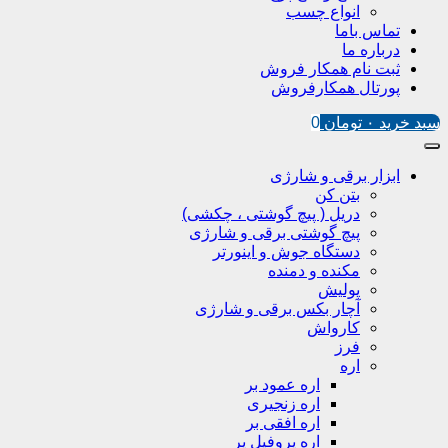
انواع چسب
تماس باما
درباره ما
ثبت نام همکار فروش
پورتال همکارفروش
سبد خرید
۰
تومان
0
ابزار برقی و شارژی
بتن کن
دریل ( پیچ گوشتی ، چکشی)
پیچ گوشتی برقی و شارژی
دستگاه جوش و اینورتر
مکنده و دمنده
پولیش
آچار بکس برقی و شارژی
کارواش
فرز
اره
اره عمود بر
اره زنجیری
اره افقی بر
اره پروفیل پر