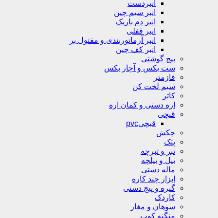
انبردست
انبر سیم چین
انبر دم باریک
انبر قفلی
انبر آرماتوربندی و مفتول بر
انبر کف چین
پیچ گوشتی
ست بکس و آچار بکس
فازمتر
سیم لخت کن
کاتر
اره دستی و کمان اره
قیچی
قیچیpvc
چکش
پتک
تبر و تبرچه
بیل و بیلچه
ماله دستی
ابزار چند کاره
گیره و پیج دستی
کاردک
سوهان و مغار
منگنه کوب