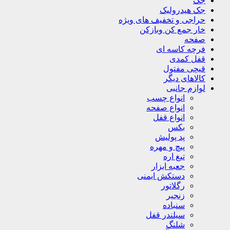
جک
جک هیدرولیک
حراجی و تخفیف های ویژه
خار جمع کن وبازکن
صفحه
فرچه کاسه ای
قفل کمدی
قیچی مفتول
کالاهای دیگر
لوازم جانبی
انواع چسب
انواع صفحه
انواع قفل
بکس
پد پولیش
پیچ و مهره
تیغ اره
جعبه ابزار
دستکش ایمنی
رگلاتور
زنجیر
سنباده
سیلندر قفل
شلنگ