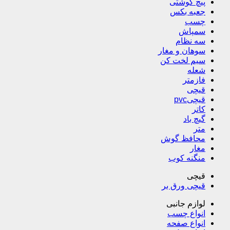
پیچ گوشتی
جعبه بکس
چسب
سمپاش
سه نظام
سوهان و مغار
سیم لخت کن
شعله
فازمتر
قیچی
قیچیpvc
کاتر
گیچ باد
متر
محافظ گوش
مغار
منگنه کوب
قیچی
قیچی ورق بر
لوازم جانبی
انواع چسب
انواع صفحه