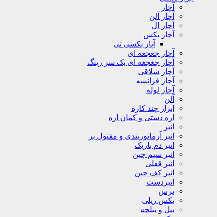
آچار
آچار آلن
آچار ال
آچار بکس
آپار بکسی تی
آچار جغجغه ای
آچار جغجغه ای یک سر رینگ
آچار شلاقی
آچار فرانسه
آچار لوله
آلن
ابزار چند کاره
اره دستی و کمان اره
انبر
انبر آرماتوربندی و مفتول بر
انبر دم باریک
انبر سیم چین
انبر قفلی
انبر کف چین
انبردست
برس
بکس ریلی
بیل و بیلچه