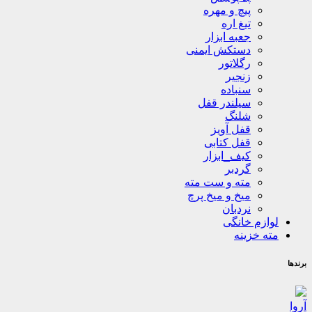
پیچ و مهره
تیغ اره
جعبه ابزار
دستکش ایمنی
رگلاتور
زنجیر
سنباده
سیلندر قفل
شلنگ
قفل آویز
قفل کتابی
کیف_ابزار
گردبر
مته و ست مته
میخ و میخ پرچ
نردبان
لوازم خانگی
مته خزینه
برندها
آروا