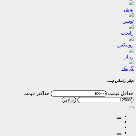
بوش
توسن
رایجت
رونیکس
ریباز
گریتک
فیلتر براساس قیمت :
حداقل قیمت
حداكثر قيمت
صافی