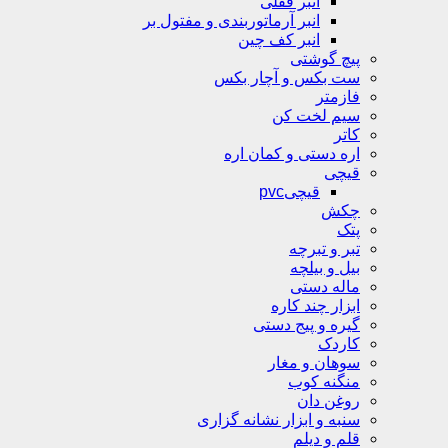
انبر قفلی
انبر آرماتوربندی و مفتول بر
انبر کف چین
پیچ گوشتی
ست بکس و آچار بکس
فازمتر
سیم لخت کن
کاتر
اره دستی و کمان اره
قیچی
قیچیpvc
چکش
پتک
تبر و تبرچه
بیل و بیلچه
ماله دستی
ابزار چند کاره
گیره و پیج دستی
کاردک
سوهان و مغار
منگنه کوب
روغن دان
سنبه و ابزار نشانه گزاری
قلم و دیلم