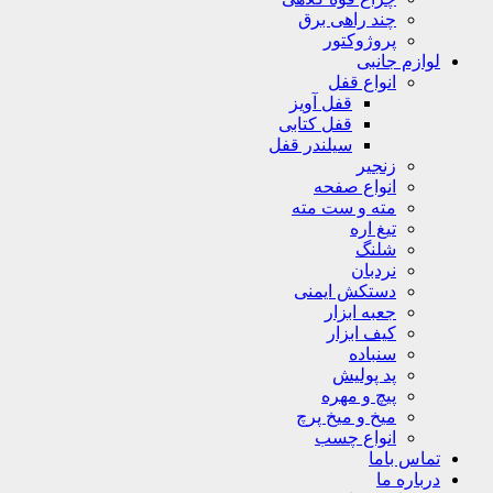
چند راهی برق
پروژوکتور
لوازم جانبی
انواع قفل
قفل آویز
قفل کتابی
سیلندر قفل
زنجیر
انواع صفحه
مته و ست مته
تیغ اره
شلنگ
نردبان
دستکش ایمنی
جعبه ابزار
کیف ابزار
سنباده
پد پولیش
پیچ و مهره
میخ و میخ پرچ
انواع چسب
تماس باما
درباره ما