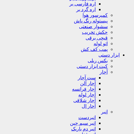
اره فارسی بر
اره گرد بر
کمپرسور هوا
پیستوله رنگ پاش
سشوار صنعتی
چکش تخریب
قیچی برقی
اتو لوله
پمپ کف کش
ابزار دستی
بکس ریلی
کیت ابزار دستی
آچار
ست آچار
آچار آلن
آچار فرانسه
آچار لوله
آچار شلاقی
آچار ال
انبر
انبردست
انبر سیم چین
انبر دم باریک