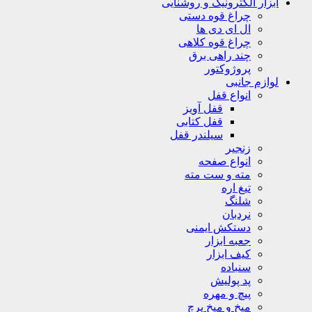
ابزار الکترونیک و روشنایی
چراغ قوه دستی
ال ای دی ها
چراغ قوه کلاهی
چند راهی برق
پروژوکتور
لوازم جانبی
انواع قفل
قفل آویز
قفل کتابی
سیلندر قفل
زنجیر
انواع صفحه
مته و ست مته
تیغ اره
شلنگ
نردبان
دستکش ایمنی
جعبه ابزار
کیف ابزار
سنباده
پد پولیش
پیچ و مهره
میخ و میخ پرچ