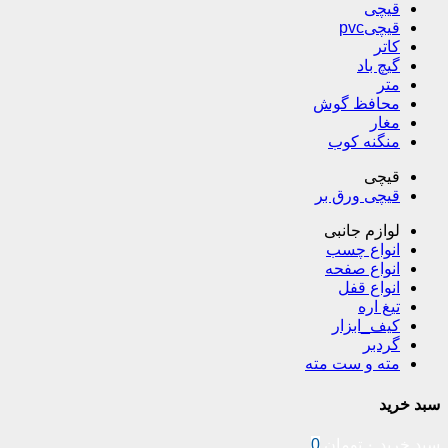
قیچی
قیچیpvc
کاتر
گیچ باد
متر
محافظ گوش
مغار
منگنه کوب
قیچی
قیچی ورق بر
لوازم جانبی
انواع چسب
انواع صفحه
انواع قفل
تیغ اره
کیف_ابزار
گردبر
مته و ست مته
سبد خرید
سبد خرید
۰
تومان
0