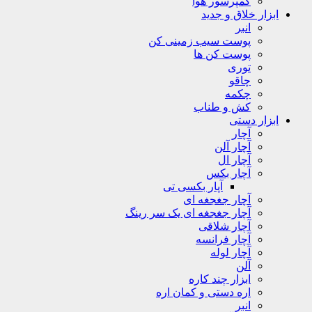
کمپرسور هوا
ابزار خلاق و جدید
انبر
پوست سیب زمینی کن
پوست کن ها
توری
چاقو
چکمه
کش و طناب
ابزار دستی
آچار
آچار آلن
آچار ال
آچار بکس
آپار بکسی تی
آچار جغجغه ای
آچار جغجغه ای یک سر رینگ
آچار شلاقی
آچار فرانسه
آچار لوله
آلن
ابزار چند کاره
اره دستی و کمان اره
انبر