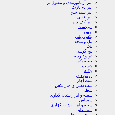
انبر آرماتوربندی و مفتول بر
انبر دم باریک
انبر سیم چین
انبر قفلی
انبر کف چین
انبردست
برس
بکس ریلی
بیل و بیلچه
پتک
پیچ گوشتی
تبر و تبرچه
جعبه بکس
چسب
چکش
روغن دان
ست آچار
ست بکس و آچار بکس
سطل
سمبه و ابزار نشانه گذاری
سمپاش
سنبه و ابزار نشانه گزاری
سه نظام
سوهان و مغار