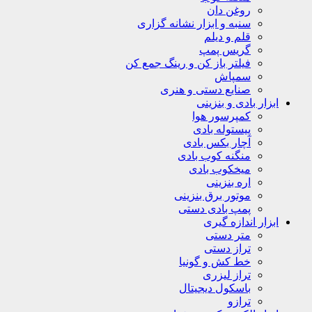
روغن دان
سنبه و ابزار نشانه گزاری
قلم و دیلم
گریس پمپ
فیلتر باز کن و رینگ جمع کن
سمپاش
صنایع دستی و هنری
ابزار بادی و بنزینی
کمپرسور هوا
پیستوله بادی
آچار بکس بادی
منگنه کوب بادی
میخکوب بادی
اره بنزینی
موتور برق بنزینی
پمپ بادی دستی
ابزار اندازه گیری
متر دستی
تراز دستی
خط کش و گونیا
تراز لیزری
باسکول دیجیتال
ترازو