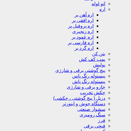
اتو لوله
اره
اره آهن بر
اره افقی بر
اره پروفیل پر
اره زنجیری
اره عمود بر
اره فارسی بر
اره گرد بر
بتن کن
پمپ کف کش
پولیش
پیچ گوشتی برقی و شارژی
پیستوله رنگ پاس
پیستوله رنگ پاش
جارو برقی و شارژی
چکش تخریب
دریل ( پیچ گوشتی ، چکشی)
دستگاه جوش و اینورتر
سشوار صنعتی
سنگ رومیزی
فرز
قیچی برقی