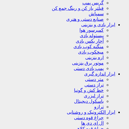
گریس پمپ
فیلتر باز کن و رینگ جمع کن
سمپاش
صنایع دستی و هنری
ابزار بادی و بنزینی
کمپرسور هوا
پیستوله بادی
آچار بکس بادی
منگنه کوب بادی
میخکوب بادی
اره بنزینی
موتور برق بنزینی
پمپ بادی دستی
ابزار اندازه گیری
متر دستی
تراز دستی
خط کش و گونیا
تراز لیزری
باسکول دیجیتال
ترازو
ابزار الکترونیک و روشنایی
چراغ قوه دستی
ال ای دی ها
چراغ قوه کلاهی