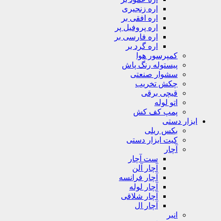
اره زنجیری
اره افقی بر
اره پروفیل پر
اره فارسی بر
اره گرد بر
کمپرسور هوا
پیستوله رنگ پاش
سشوار صنعتی
چکش تخریب
قیچی برقی
اتو لوله
پمپ کف کش
ابزار دستی
بکس ریلی
کیت ابزار دستی
آچار
ست آچار
آچار آلن
آچار فرانسه
آچار لوله
آچار شلاقی
آچار ال
انبر