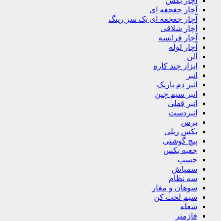
آچار بکس
آچار جغجغه ای
آچار جغجغه ای یک سر رینگ
آچار شلاقی
آچار فرانسه
آچار لوله
آلن
ابزار چند کاره
انبر
انبر دم باریک
انبر سیم چین
انبر قفلی
انبردست
برس
بکس ریلی
پیچ گوشتی
جعبه بکس
چسب
سمپاش
سه نظام
سوهان و مغار
سیم لخت کن
شعله
فازمتر