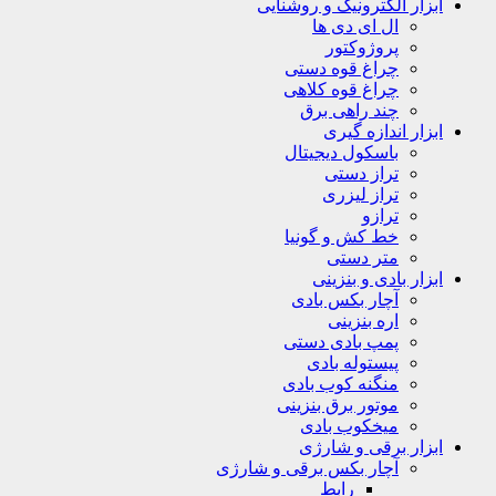
ابزار الکترونیک و روشنایی
ال ای دی ها
پروژوکتور
چراغ قوه دستی
چراغ قوه کلاهی
چند راهی برق
ابزار اندازه گیری
باسکول دیجیتال
تراز دستی
تراز لیزری
ترازو
خط کش و گونیا
متر دستی
ابزار بادی و بنزینی
آچار بکس بادی
اره بنزینی
پمپ بادی دستی
پیستوله بادی
منگنه کوب بادی
موتور برق بنزینی
میخکوب بادی
ابزار برقی و شارژی
آچار بکس برقی و شارژی
رابط