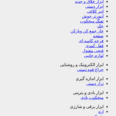
ابزار خلاق و جدید
ابزار دستی
انبر کلاغی
اینورتر جوش
تفنگ میخکوب
جک
خار جمع کن وبازکن
صفحه
فرچه کاسه ای
قفل کمدی
قیچی مفتول
لوازم جانبی
ابزار الکترونیک و روشنایی
چراغ قوه دستی
ابزار اندازه گیری
تراز دستی
ابزار بادی و بنزینی
میخکوب بادی
ابزار برقی و شارژی
اره