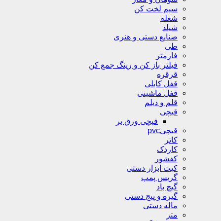
سیم لخت کن
شعله
شیلد
صنایع دستی و هنری
طی
فازمتر
فیلتر باز کن و رینگ جمع کن
قرقره
قفل کابلی
قفل ماشینی
قلم و دیلم
قیچی
قیچی ورق بر
قیچیpvc
کاتر
کاردک
کفشور
کیت ابزار دستی
گریس پمپ
گیچ باد
گیره و پیج دستی
ماله دستی
متر