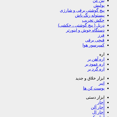
بتن کن
پولیش
پیچ گوشتی برقی و شارژی
پیستوله رنگ پاش
چکش تخریب
دریل ( پیچ گوشتی ، چکشی)
دستگاه جوش و اینورتر
فرز
قیچی برقی
کمپرسور هوا
اره
اره آهن بر
اره عمود بر
اره گرد بر
ابزار خلاق و جدید
انبر
پوست کن ها
ابزار دستی
آچار
آچار آلن
آچار ال