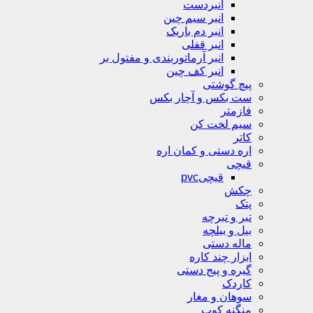
انبردست
انبر سیم چین
انبر دم باریک
انبر قفلی
انبر آرماتوربندی و مفتول بر
انبر کف چین
پیچ گوشتی
ست بکس و آچار بکس
فازمتر
سیم لخت کن
کاتر
اره دستی و کمان اره
قیچی
قیچیpvc
چکش
پتک
تبر و تبرچه
بیل و بیلچه
ماله دستی
ابزار چند کاره
گیره و پیج دستی
کاردک
سوهان و مغار
منگنه کوب