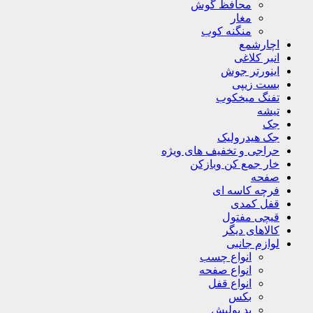
محافظ گوش
مغار
منگنه کوب
اچارشمع
انبر کلاغی
اینورتر جوش
بست زیپی
تفنگ میخکوب
تیشه
جک
جک هیدرولیک
حراجی و تخفیف های ویژه
خار جمع کن وبازکن
صفحه
فرچه کاسه ای
قفل کمدی
قیچی مفتول
کالاهای دیگر
لوازم جانبی
انواع چسب
انواع صفحه
انواع قفل
بکس
پد پولیش