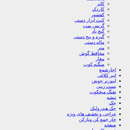
کاتر
کاردک
کفشور
کیت ابزار دستی
گریس پمپ
گیچ باد
گیره و پیج دستی
ماله دستی
متر
محافظ گوش
مغار
منگنه کوب
اچارشمع
انبر کلاغی
اینورتر جوش
بست زیپی
تفنگ میخکوب
تیشه
جک
جک هیدرولیک
حراجی و تخفیف های ویژه
خار جمع کن وبازکن
صفحه