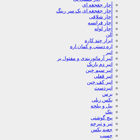
آچار جغجغه ای
آچار جغجغه ای یک سر رینگ
آچار شلاقی
آچار فرانسه
آچار لوله
آلن
ابزار چند کاره
اره دستی و کمان اره
انبر
انبر آرماتوربندی و مفتول بر
انبر دم باریک
انبر سیم چین
انبر قفلی
انبر کف چین
انبردست
برس
بکس ریلی
بیل و بیلچه
پتک
پیچ گوشتی
تبر و تبرچه
جعبه بکس
چسب