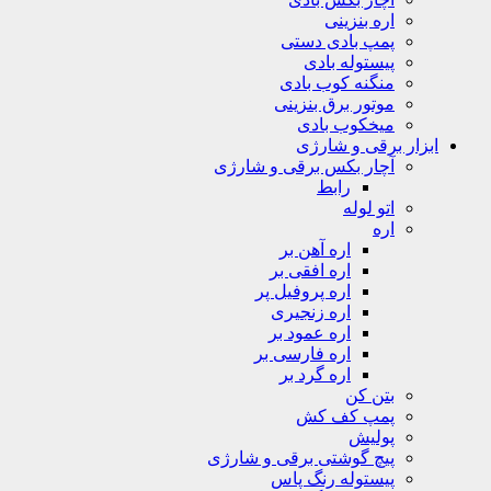
اره بنزینی
پمپ بادی دستی
پیستوله بادی
منگنه کوب بادی
موتور برق بنزینی
میخکوب بادی
ابزار برقی و شارژی
آچار بکس برقی و شارژی
رابط
اتو لوله
اره
اره آهن بر
اره افقی بر
اره پروفیل پر
اره زنجیری
اره عمود بر
اره فارسی بر
اره گرد بر
بتن کن
پمپ کف کش
پولیش
پیچ گوشتی برقی و شارژی
پیستوله رنگ پاس