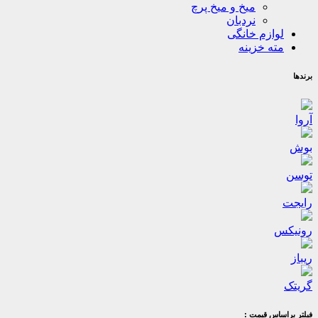
میخ و میخ پرچ
نردبان
لوازم خانگی
مته خزینه
برندها
آروا
بوش
توسن
رایجت
رونیکس
ریباز
گریتک
فیلتر براساس قیمت :