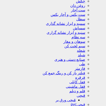
چکش
روغن دان
ست آچار
ست بکس و آچار بکس
سطل
سمبه و ابزار نشانه گذاری
سمپاش
سنبه و ابزار نشانه گزاری
سه نظام
سوهان و مغار
سیم لخت کن
شعله
شیلد
صنایع دستی و هنری
طی
فازمتر
فیلتر باز کن و رینگ جمع کن
قرقره
قفل کابلی
قفل ماشینی
قلم و دیلم
قیچی
قیچی ورق بر
قیچیpvc