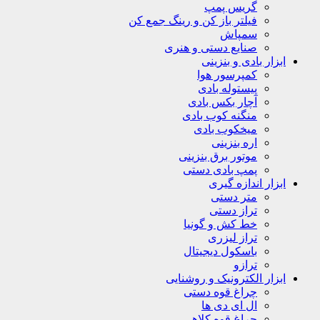
گریس پمپ
فیلتر باز کن و رینگ جمع کن
سمپاش
صنایع دستی و هنری
ابزار بادی و بنزینی
کمپرسور هوا
پیستوله بادی
آچار بکس بادی
منگنه کوب بادی
میخکوب بادی
اره بنزینی
موتور برق بنزینی
پمپ بادی دستی
ابزار اندازه گیری
متر دستی
تراز دستی
خط کش و گونیا
تراز لیزری
باسکول دیجیتال
ترازو
ابزار الکترونیک و روشنایی
چراغ قوه دستی
ال ای دی ها
چراغ قوه کلاهی