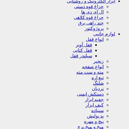
ابزار الکترونیک و روشنایی
چراغ قوه دستی
ال ای دی ها
چراغ قوه کلاهی
چند راهی برق
پروژوکتور
لوازم جانبی
انواع قفل
قفل آویز
قفل کتابی
سیلندر قفل
زنجیر
انواع صفحه
مته و ست مته
تیغ اره
شلنگ
نردبان
دستکش ایمنی
جعبه ابزار
کیف ابزار
سنباده
پد پولیش
پیچ و مهره
میخ و میخ پرچ