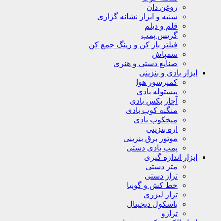
روغن دان
سنبه و ابزار نشانه گزاری
قلم و دیلم
گریس پمپ
فیلتر باز کن و رینگ جمع کن
سمپاش
صنایع دستی و هنری
ابزار بادی و بنزینی
کمپرسور هوا
پیستوله بادی
آچار بکس بادی
منگنه کوب بادی
میخکوب بادی
اره بنزینی
موتور برق بنزینی
پمپ بادی دستی
ابزار اندازه گیری
متر دستی
تراز دستی
خط کش و گونیا
تراز لیزری
باسکول دیجیتال
ترازو