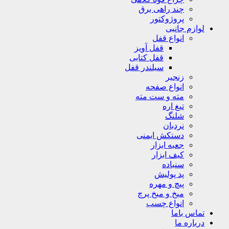
چند راهی برق
پروژوکتور
لوازم جانبی
انواع قفل
قفل آویز
قفل کتابی
سیلندر قفل
زنجیر
انواع صفحه
مته و ست مته
تیغ اره
شلنگ
نردبان
دستکش ایمنی
جعبه ابزار
کیف ابزار
سنباده
پد پولیش
پیچ و مهره
میخ و میخ پرچ
انواع چسب
تماس باما
درباره ما