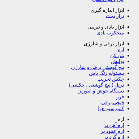
ابزار اندازه گیری
تراز دستی
ابزار بادی و بنزینی
میخکوب بادی
ابزار برقی و شارژی
اره
بتن کن
پولیش
پیچ گوشتی برقی و شارژی
پیستوله رنگ پاش
چکش تخریب
دریل ( پیچ گوشتی ، چکشی)
دستگاه جوش و اینورتر
فرز
قیچی برقی
کمپرسور هوا
اره
اره آهن بر
اره عمود بر
اره گرد بر