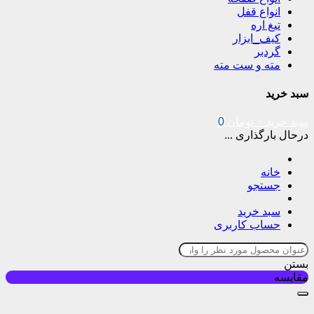
انواع قفل
تیغ اره
کیف_ابزار
گردبر
مته و ست مته
سبد خرید
سبد خرید
۰
تومان
0
درحال بارگذاری ...
خانه
جستجو
سبد خرید
حساب کاربری
بستن
مقایسه