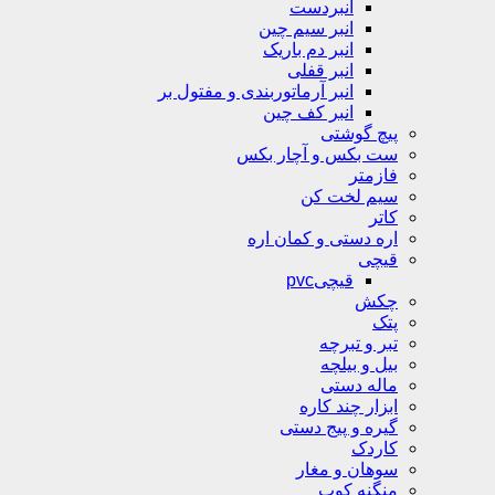
انبردست
انبر سیم چین
انبر دم باریک
انبر قفلی
انبر آرماتوربندی و مفتول بر
انبر کف چین
پیچ گوشتی
ست بکس و آچار بکس
فازمتر
سیم لخت کن
کاتر
اره دستی و کمان اره
قیچی
قیچیpvc
چکش
پتک
تبر و تبرچه
بیل و بیلچه
ماله دستی
ابزار چند کاره
گیره و پیج دستی
کاردک
سوهان و مغار
منگنه کوب