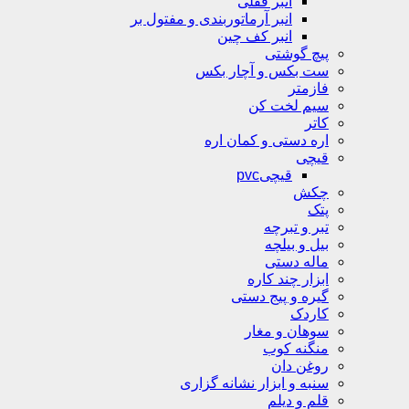
انبر قفلی
انبر آرماتوربندی و مفتول بر
انبر کف چین
پیچ گوشتی
ست بکس و آچار بکس
فازمتر
سیم لخت کن
کاتر
اره دستی و کمان اره
قیچی
قیچیpvc
چکش
پتک
تبر و تبرچه
بیل و بیلچه
ماله دستی
ابزار چند کاره
گیره و پیج دستی
کاردک
سوهان و مغار
منگنه کوب
روغن دان
سنبه و ابزار نشانه گزاری
قلم و دیلم