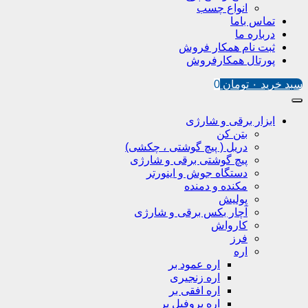
انواع چسب
تماس باما
درباره ما
ثبت نام همکار فروش
پورتال همکارفروش
سبد خرید
۰
تومان
0
ابزار برقی و شارژی
بتن کن
دریل ( پیچ گوشتی ، چکشی)
پیچ گوشتی برقی و شارژی
دستگاه جوش و اینورتر
مکنده و دمنده
پولیش
آچار بکس برقی و شارژی
کارواش
فرز
اره
اره عمود بر
اره زنجیری
اره افقی بر
اره پروفیل پر