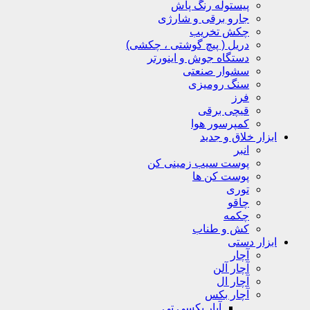
پیستوله رنگ پاش
جارو برقی و شارژی
چکش تخریب
دریل ( پیچ گوشتی ، چکشی)
دستگاه جوش و اینورتر
سشوار صنعتی
سنگ رومیزی
فرز
قیچی برقی
کمپرسور هوا
ابزار خلاق و جدید
انبر
پوست سیب زمینی کن
پوست کن ها
توری
چاقو
چکمه
کش و طناب
ابزار دستی
آچار
آچار آلن
آچار ال
آچار بکس
آپار بکسی تی