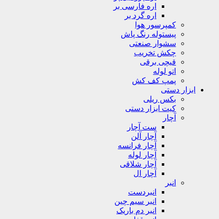
اره فارسی بر
اره گرد بر
کمپرسور هوا
پیستوله رنگ پاش
سشوار صنعتی
چکش تخریب
قیچی برقی
اتو لوله
پمپ کف کش
ابزار دستی
بکس ریلی
کیت ابزار دستی
آچار
ست آچار
آچار آلن
آچار فرانسه
آچار لوله
آچار شلاقی
آچار ال
انبر
انبردست
انبر سیم چین
انبر دم باریک