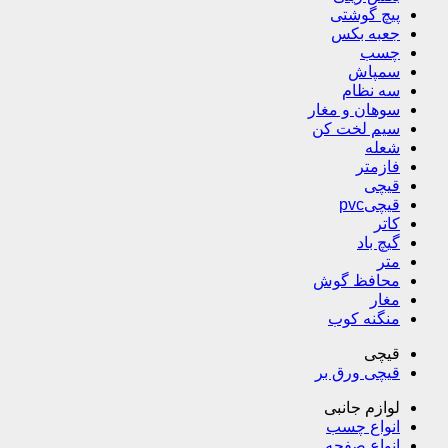
پیچ گوشتی
جعبه بکس
چسب
سمپاش
سه نظام
سوهان و مغار
سیم لخت کن
شعله
فازمتر
قیچی
قیچیpvc
کاتر
گیچ باد
متر
محافظ گوش
مغار
منگنه کوب
قیچی
قیچی ورق بر
لوازم جانبی
انواع چسب
انواع صفحه