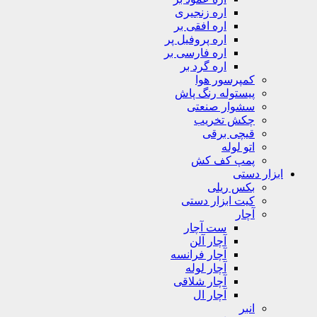
اره زنجیری
اره افقی بر
اره پروفیل پر
اره فارسی بر
اره گرد بر
کمپرسور هوا
پیستوله رنگ پاش
سشوار صنعتی
چکش تخریب
قیچی برقی
اتو لوله
پمپ کف کش
ابزار دستی
بکس ریلی
کیت ابزار دستی
آچار
ست آچار
آچار آلن
آچار فرانسه
آچار لوله
آچار شلاقی
آچار ال
انبر