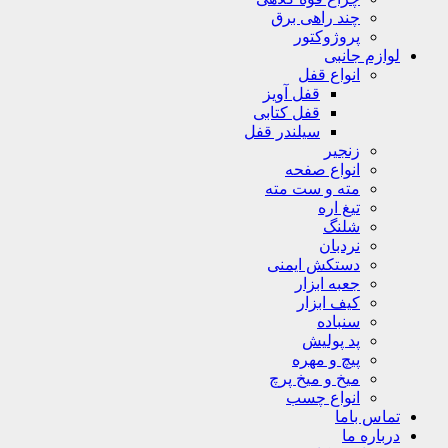
چند راهی برق
پروژوکتور
لوازم جانبی
انواع قفل
قفل آویز
قفل کتابی
سیلندر قفل
زنجیر
انواع صفحه
مته و ست مته
تیغ اره
شلنگ
نردبان
دستکش ایمنی
جعبه ابزار
کیف ابزار
سنباده
پد پولیش
پیچ و مهره
میخ و میخ پرچ
انواع چسب
تماس باما
درباره ما