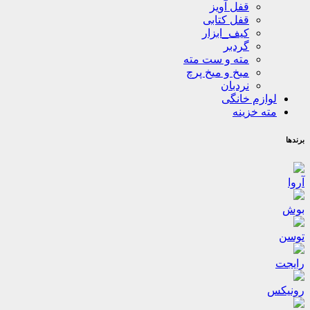
قفل آویز
قفل کتابی
کیف_ابزار
گردبر
مته و ست مته
میخ و میخ پرچ
نردبان
لوازم خانگی
مته خزینه
برندها
آروا
بوش
توسن
رایجت
رونیکس