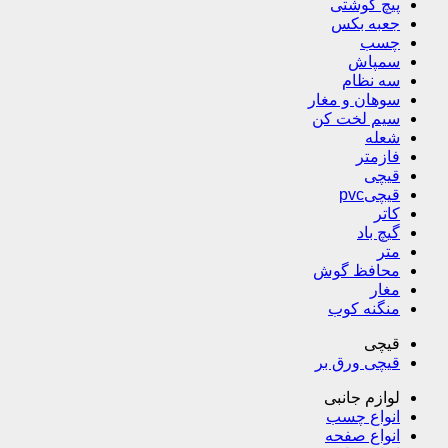
پیچ گوشتی
جعبه بکس
چسب
سمپاش
سه نظام
سوهان و مغار
سیم لخت کن
شعله
فازمتر
قیچی
قیچیpvc
کاتر
گیچ باد
متر
محافظ گوش
مغار
منگنه کوب
قیچی
قیچی ورق بر
لوازم جانبی
انواع چسب
انواع صفحه