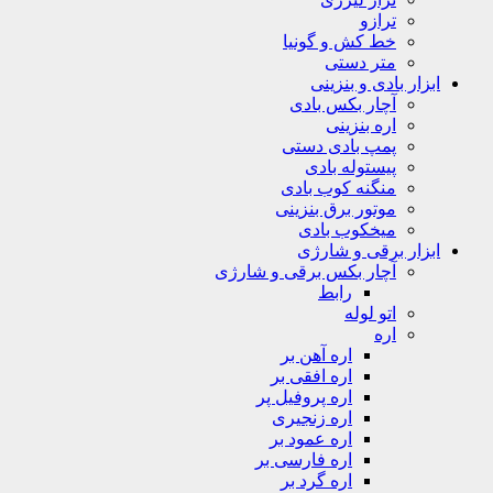
ترازو
خط کش و گونیا
متر دستی
ابزار بادی و بنزینی
آچار بکس بادی
اره بنزینی
پمپ بادی دستی
پیستوله بادی
منگنه کوب بادی
موتور برق بنزینی
میخکوب بادی
ابزار برقی و شارژی
آچار بکس برقی و شارژی
رابط
اتو لوله
اره
اره آهن بر
اره افقی بر
اره پروفیل پر
اره زنجیری
اره عمود بر
اره فارسی بر
اره گرد بر