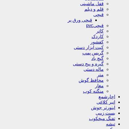
قفل ماشینی
قلم و دیلم
قیچی
قیچی ورق بر
قیچیpvc
کاتر
کاردک
کفشور
کیت ابزار دستی
گریس پمپ
گیچ باد
گیره و پیج دستی
ماله دستی
متر
محافظ گوش
مغار
منگنه کوب
اچارشمع
انبر کلاغی
اینورتر جوش
بست زیپی
تفنگ میخکوب
تیشه