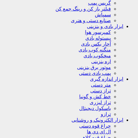
گریس پمپ
فیلتر باز کن و رینگ جمع کن
سمپاش
صنایع دستی و هنری
ابزار بادی و بنزینی
کمپرسور هوا
پیستوله بادی
آچار بکس بادی
منگنه کوب بادی
میخکوب بادی
اره بنزینی
موتور برق بنزینی
پمپ بادی دستی
ابزار اندازه گیری
متر دستی
تراز دستی
خط کش و گونیا
تراز لیزری
باسکول دیجیتال
ترازو
ابزار الکترونیک و روشنایی
چراغ قوه دستی
ال ای دی ها
چراغ قوه کلاهی