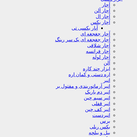
آچار
آچار آلن
آچار ال
آچار بکس
آپار بکسی تی
آچار جغجغه ای
آچار جغجغه ای یک سر رینگ
آچار شلاقی
آچار فرانسه
آچار لوله
آلن
ابزار چند کاره
اره دستی و کمان اره
انبر
انبر آرماتوربندی و مفتول بر
انبر دم باریک
انبر سیم چین
انبر قفلی
انبر کف چین
انبردست
برس
بکس ریلی
بیل و بیلچه