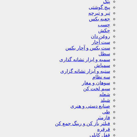
پتک
پیچ گوشتی
تبر و تبرچه
جعبه بکس
چسب
چکش
روغن دان
ست آچار
ست بکس و آچار بکس
سطل
سمبه و ابزار نشانه گذاری
سمپاش
سنبه و ابزار نشانه گزاری
سه نظام
سوهان و مغار
سیم لخت کن
شعله
شیلد
صنایع دستی و هنری
طی
فازمتر
فیلتر باز کن و رینگ جمع کن
قرقره
قفل کابلی