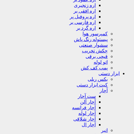
اره زنجیری
اره افقی بر
اره پروفیل پر
اره فارسی بر
اره گرد بر
کمپرسور هوا
پیستوله رنگ پاش
سشوار صنعتی
چکش تخریب
قیچی برقی
اتو لوله
پمپ کف کش
ابزار دستی
بکس ریلی
کیت ابزار دستی
آچار
ست آچار
آچار آلن
آچار فرانسه
آچار لوله
آچار شلاقی
آچار ال
انبر