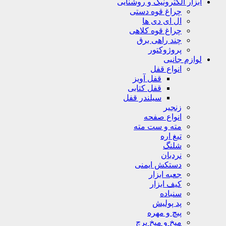
ابزار الکترونیک و روشنایی
چراغ قوه دستی
ال ای دی ها
چراغ قوه کلاهی
چند راهی برق
پروژوکتور
لوازم جانبی
انواع قفل
قفل آویز
قفل کتابی
سیلندر قفل
زنجیر
انواع صفحه
مته و ست مته
تیغ اره
شلنگ
نردبان
دستکش ایمنی
جعبه ابزار
کیف ابزار
سنباده
پد پولیش
پیچ و مهره
میخ و میخ پرچ