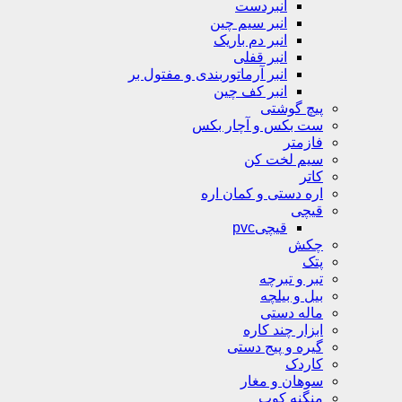
انبردست
انبر سیم چین
انبر دم باریک
انبر قفلی
انبر آرماتوربندی و مفتول بر
انبر کف چین
پیچ گوشتی
ست بکس و آچار بکس
فازمتر
سیم لخت کن
کاتر
اره دستی و کمان اره
قیچی
قیچیpvc
چکش
پتک
تبر و تبرچه
بیل و بیلچه
ماله دستی
ابزار چند کاره
گیره و پیج دستی
کاردک
سوهان و مغار
منگنه کوب