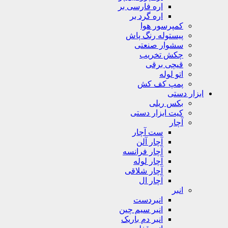
اره فارسی بر
اره گرد بر
کمپرسور هوا
پیستوله رنگ پاش
سشوار صنعتی
چکش تخریب
قیچی برقی
اتو لوله
پمپ کف کش
ابزار دستی
بکس ریلی
کیت ابزار دستی
آچار
ست آچار
آچار آلن
آچار فرانسه
آچار لوله
آچار شلاقی
آچار ال
انبر
انبردست
انبر سیم چین
انبر دم باریک