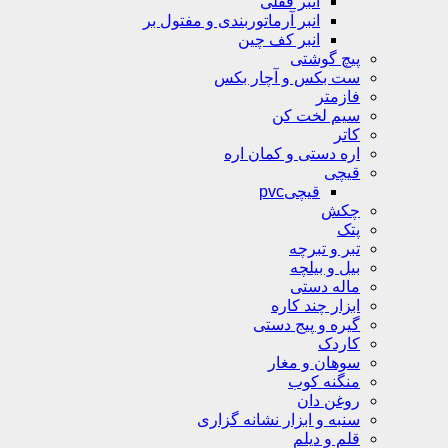
انبر قفلی
انبر آرماتوربندی و مفتول بر
انبر کف چین
پیچ گوشتی
ست بکس و آچار بکس
فازمتر
سیم لخت کن
کاتر
اره دستی و کمان اره
قیچی
قیچیpvc
چکش
پتک
تبر و تبرچه
بیل و بیلچه
ماله دستی
ابزار چند کاره
گیره و پیج دستی
کاردک
سوهان و مغار
منگنه کوب
روغن دان
سنبه و ابزار نشانه گزاری
قلم و دیلم