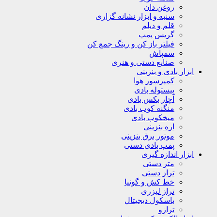
روغن دان
سنبه و ابزار نشانه گزاری
قلم و دیلم
گریس پمپ
فیلتر باز کن و رینگ جمع کن
سمپاش
صنایع دستی و هنری
ابزار بادی و بنزینی
کمپرسور هوا
پیستوله بادی
آچار بکس بادی
منگنه کوب بادی
میخکوب بادی
اره بنزینی
موتور برق بنزینی
پمپ بادی دستی
ابزار اندازه گیری
متر دستی
تراز دستی
خط کش و گونیا
تراز لیزری
باسکول دیجیتال
ترازو