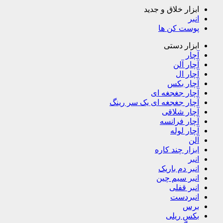
ابزار خلاق و جدید
انبر
پوست کن ها
ابزار دستی
آچار
آچار آلن
آچار ال
آچار بکس
آچار جغجغه ای
آچار جغجغه ای یک سر رینگ
آچار شلاقی
آچار فرانسه
آچار لوله
آلن
ابزار چند کاره
انبر
انبر دم باریک
انبر سیم چین
انبر قفلی
انبردست
برس
بکس ریلی