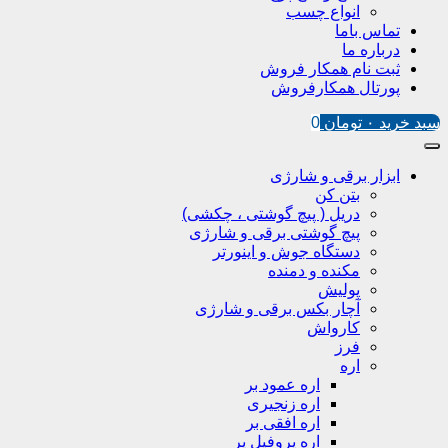
انواع چسب
تماس باما
درباره ما
ثبت نام همکار فروش
پورتال همکارفروش
سبد خرید
۰
تومان
0
ابزار برقی و شارژی
بتن کن
دریل ( پیچ گوشتی ، چکشی)
پیچ گوشتی برقی و شارژی
دستگاه جوش و اینورتر
مکنده و دمنده
پولیش
آچار بکس برقی و شارژی
کارواش
فرز
اره
اره عمود بر
اره زنجیری
اره افقی بر
اره پروفیل پر