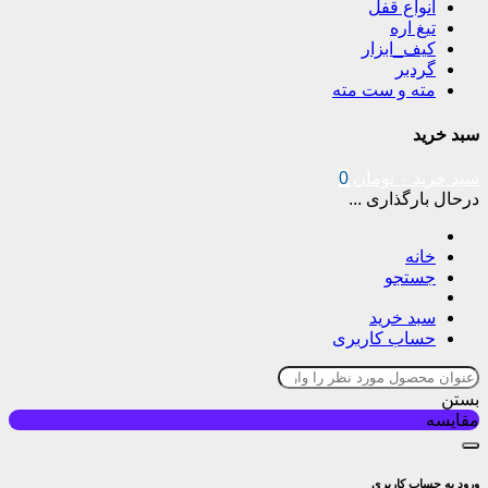
انواع قفل
تیغ اره
کیف_ابزار
گردبر
مته و ست مته
سبد خرید
سبد خرید
۰
تومان
0
درحال بارگذاری ...
خانه
جستجو
سبد خرید
حساب کاربری
بستن
مقایسه
ورود به حساب کاربری