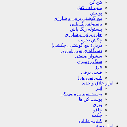
بتن کن
پمپ کف کش
پولیش
پیچ گوشتی برقی و شارژی
پیستوله رنگ پاس
پیستوله رنگ پاش
جارو برقی و شارژی
چکش تخریب
دریل ( پیچ گوشتی ، چکشی)
دستگاه جوش و اینورتر
سشوار صنعتی
سنگ رومیزی
فرز
قیچی برقی
کمپرسور هوا
ابزار خلاق و جدید
انبر
پوست سیب زمینی کن
پوست کن ها
توری
چاقو
چکمه
کش و طناب
ابزار دستی