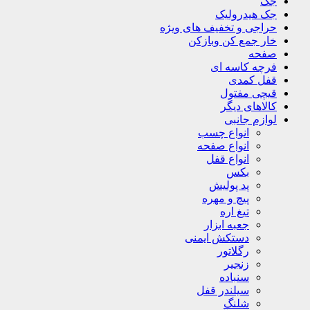
جک
جک هیدرولیک
حراجی و تخفیف های ویژه
خار جمع کن وبازکن
صفحه
فرچه کاسه ای
قفل کمدی
قیچی مفتول
کالاهای دیگر
لوازم جانبی
انواع چسب
انواع صفحه
انواع قفل
بکس
پد پولیش
پیچ و مهره
تیغ اره
جعبه ابزار
دستکش ایمنی
رگلاتور
زنجیر
سنباده
سیلندر قفل
شلنگ