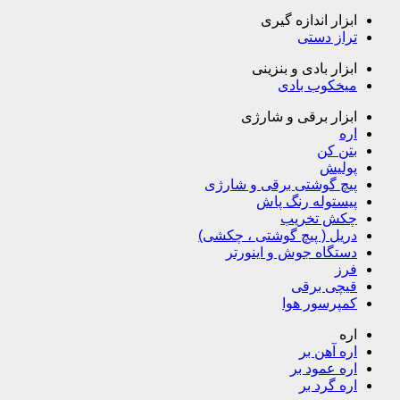
ابزار اندازه گیری
تراز دستی
ابزار بادی و بنزینی
میخکوب بادی
ابزار برقی و شارژی
اره
بتن کن
پولیش
پیچ گوشتی برقی و شارژی
پیستوله رنگ پاش
چکش تخریب
دریل ( پیچ گوشتی ، چکشی)
دستگاه جوش و اینورتر
فرز
قیچی برقی
کمپرسور هوا
اره
اره آهن بر
اره عمود بر
اره گرد بر