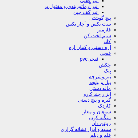
انبر قفلی
انبر آرماتوربندی و مفتول بر
انبر کف چین
پیچ گوشتی
ست بکس و آچار بکس
فازمتر
سیم لخت کن
کاتر
اره دستی و کمان اره
قیچی
قیچیpvc
چکش
پتک
تبر و تبرچه
بیل و بیلچه
ماله دستی
ابزار چند کاره
گیره و پیج دستی
کاردک
سوهان و مغار
منگنه کوب
روغن دان
سنبه و ابزار نشانه گزاری
قلم و دیلم