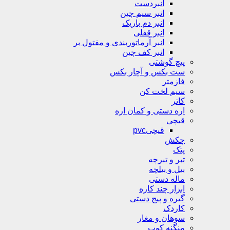
انبردست
انبر سیم چین
انبر دم باریک
انبر قفلی
انبر آرماتوربندی و مفتول بر
انبر کف چین
پیچ گوشتی
ست بکس و آچار بکس
فازمتر
سیم لخت کن
کاتر
اره دستی و کمان اره
قیچی
قیچیpvc
چکش
پتک
تبر و تبرچه
بیل و بیلچه
ماله دستی
ابزار چند کاره
گیره و پیج دستی
کاردک
سوهان و مغار
منگنه کوب