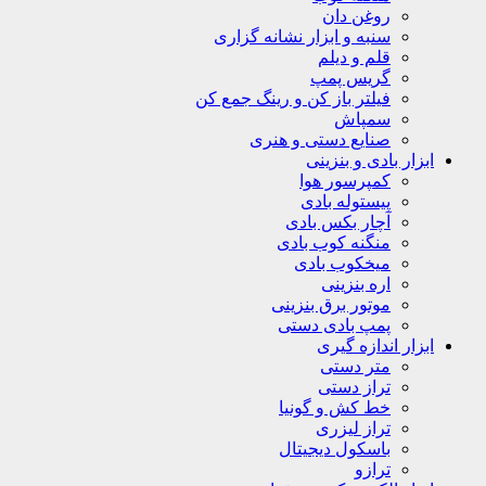
روغن دان
سنبه و ابزار نشانه گزاری
قلم و دیلم
گریس پمپ
فیلتر باز کن و رینگ جمع کن
سمپاش
صنایع دستی و هنری
ابزار بادی و بنزینی
کمپرسور هوا
پیستوله بادی
آچار بکس بادی
منگنه کوب بادی
میخکوب بادی
اره بنزینی
موتور برق بنزینی
پمپ بادی دستی
ابزار اندازه گیری
متر دستی
تراز دستی
خط کش و گونیا
تراز لیزری
باسکول دیجیتال
ترازو