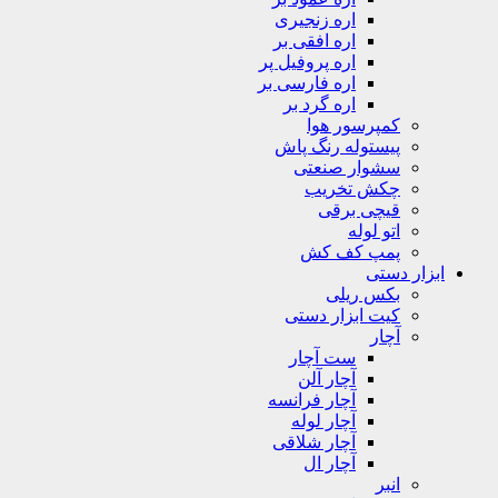
اره زنجیری
اره افقی بر
اره پروفیل پر
اره فارسی بر
اره گرد بر
کمپرسور هوا
پیستوله رنگ پاش
سشوار صنعتی
چکش تخریب
قیچی برقی
اتو لوله
پمپ کف کش
ابزار دستی
بکس ریلی
کیت ابزار دستی
آچار
ست آچار
آچار آلن
آچار فرانسه
آچار لوله
آچار شلاقی
آچار ال
انبر