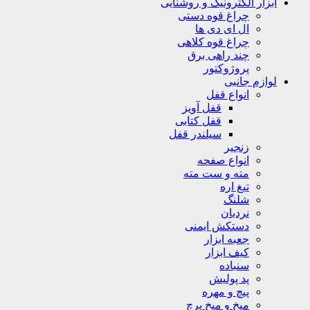
ابزار الکترونیک و روشنایی
چراغ قوه دستی
ال ای دی ها
چراغ قوه کلاهی
چند راهی برق
پروژوکتور
لوازم جانبی
انواع قفل
قفل آویز
قفل کتابی
سیلندر قفل
زنجیر
انواع صفحه
مته و ست مته
تیغ اره
شلنگ
نردبان
دستکش ایمنی
جعبه ابزار
کیف ابزار
سنباده
پد پولیش
پیچ و مهره
میخ و میخ پرچ