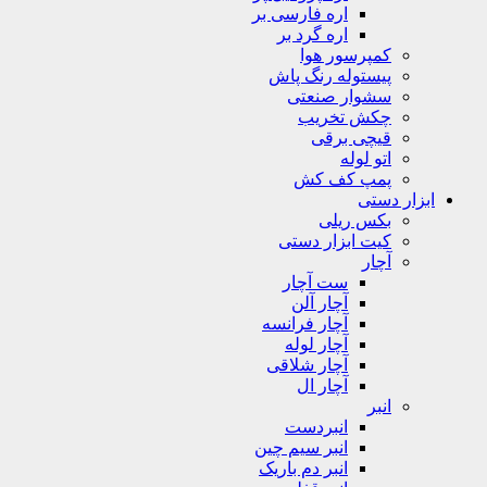
اره فارسی بر
اره گرد بر
کمپرسور هوا
پیستوله رنگ پاش
سشوار صنعتی
چکش تخریب
قیچی برقی
اتو لوله
پمپ کف کش
ابزار دستی
بکس ریلی
کیت ابزار دستی
آچار
ست آچار
آچار آلن
آچار فرانسه
آچار لوله
آچار شلاقی
آچار ال
انبر
انبردست
انبر سیم چین
انبر دم باریک