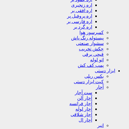
اره زنجیری
اره افقی بر
اره پروفیل پر
اره فارسی بر
اره گرد بر
کمپرسور هوا
پیستوله رنگ پاش
سشوار صنعتی
چکش تخریب
قیچی برقی
اتو لوله
پمپ کف کش
ابزار دستی
بکس ریلی
کیت ابزار دستی
آچار
ست آچار
آچار آلن
آچار فرانسه
آچار لوله
آچار شلاقی
آچار ال
انبر