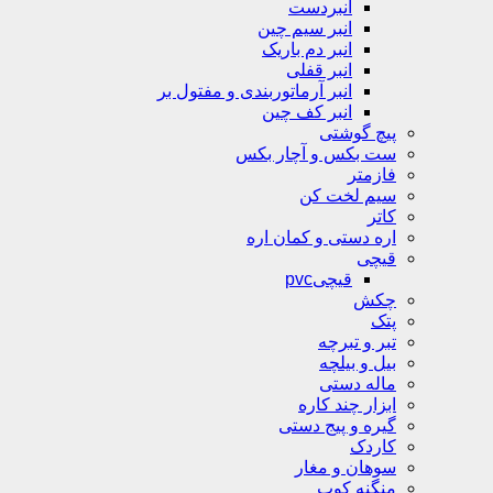
انبردست
انبر سیم چین
انبر دم باریک
انبر قفلی
انبر آرماتوربندی و مفتول بر
انبر کف چین
پیچ گوشتی
ست بکس و آچار بکس
فازمتر
سیم لخت کن
کاتر
اره دستی و کمان اره
قیچی
قیچیpvc
چکش
پتک
تبر و تبرچه
بیل و بیلچه
ماله دستی
ابزار چند کاره
گیره و پیج دستی
کاردک
سوهان و مغار
منگنه کوب