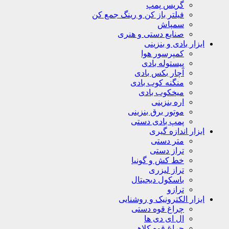
گریس پمپ
فیلتر باز کن و رینگ جمع کن
سمپاش
صنایع دستی و هنری
ابزار بادی و بنزینی
کمپرسور هوا
پیستوله بادی
آچار بکس بادی
منگنه کوب بادی
میخکوب بادی
اره بنزینی
موتور برق بنزینی
پمپ بادی دستی
ابزار اندازه گیری
متر دستی
تراز دستی
خط کش و گونیا
تراز لیزری
باسکول دیجیتال
ترازو
ابزار الکترونیک و روشنایی
چراغ قوه دستی
ال ای دی ها
چراغ قوه کلاهی