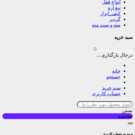
انواع قفل
تیغ اره
کیف_ابزار
گردبر
مته و ست مته
سبد خرید
سبد خرید
۰
تومان
0
درحال بارگذاری ...
خانه
جستجو
سبد خرید
حساب کاربری
بستن
مقایسه
ورود به حساب کاربری