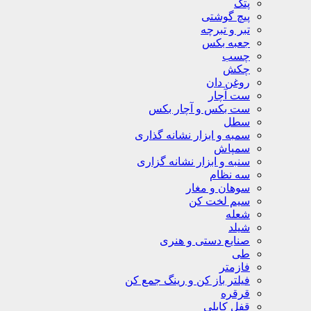
پتک
پیچ گوشتی
تبر و تبرچه
جعبه بکس
چسب
چکش
روغن دان
ست آچار
ست بکس و آچار بکس
سطل
سمبه و ابزار نشانه گذاری
سمپاش
سنبه و ابزار نشانه گزاری
سه نظام
سوهان و مغار
سیم لخت کن
شعله
شیلد
صنایع دستی و هنری
طی
فازمتر
فیلتر باز کن و رینگ جمع کن
قرقره
قفل کابلی