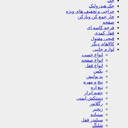
جک
جک هیدرولیک
حراجی و تخفیف های ویژه
خار جمع کن وبازکن
صفحه
فرچه کاسه ای
قفل کمدی
قیچی مفتول
کالاهای دیگر
لوازم جانبی
انواع چسب
انواع صفحه
انواع قفل
بکس
پد پولیش
پیچ و مهره
تیغ اره
جعبه ابزار
دستکش ایمنی
رگلاتور
زنجیر
سنباده
سیلندر قفل
شلنگ