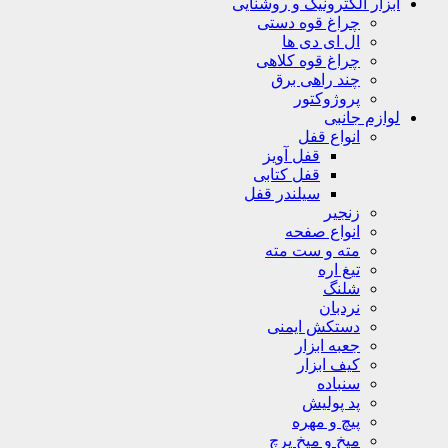
ابزار الکترونیک و روشنایی
چراغ قوه دستی
ال ای دی ها
چراغ قوه کلاهی
چند راهی برق
پروژوکتور
لوازم جانبی
انواع قفل
قفل آویز
قفل کتابی
سیلندر قفل
زنجیر
انواع صفحه
مته و ست مته
تیغ اره
شلنگ
نردبان
دستکش ایمنی
جعبه ابزار
کیف ابزار
سنباده
پد پولیش
پیچ و مهره
میخ و میخ پرچ