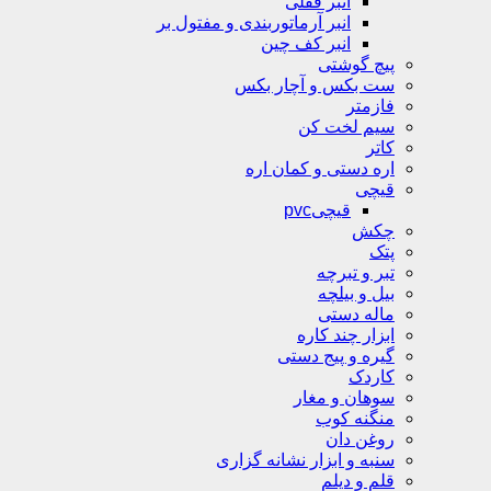
انبر قفلی
انبر آرماتوربندی و مفتول بر
انبر کف چین
پیچ گوشتی
ست بکس و آچار بکس
فازمتر
سیم لخت کن
کاتر
اره دستی و کمان اره
قیچی
قیچیpvc
چکش
پتک
تبر و تبرچه
بیل و بیلچه
ماله دستی
ابزار چند کاره
گیره و پیج دستی
کاردک
سوهان و مغار
منگنه کوب
روغن دان
سنبه و ابزار نشانه گزاری
قلم و دیلم