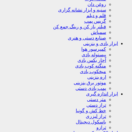
روغن دان
سنبه و ابزار نشانه گزاری
قلم و دیلم
گریس پمپ
فیلتر باز کن و رینگ جمع کن
سمپاش
صنایع دستی و هنری
ابزار بادی و بنزینی
کمپرسور هوا
پیستوله بادی
آچار بکس بادی
منگنه کوب بادی
میخکوب بادی
اره بنزینی
موتور برق بنزینی
پمپ بادی دستی
ابزار اندازه گیری
متر دستی
تراز دستی
خط کش و گونیا
تراز لیزری
باسکول دیجیتال
ترازو