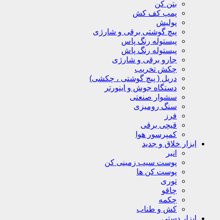
بتن کن
پمپ کف کش
پولیش
پیچ گوشتی برقی و شارژی
پیستوله رنگ پاس
پیستوله رنگ پاش
جارو برقی و شارژی
چکش تخریب
دریل ( پیچ گوشتی ، چکشی)
دستگاه جوش و اینورتر
سشوار صنعتی
سنگ رومیزی
فرز
قیچی برقی
کمپرسور هوا
ابزار خلاق و جدید
انبر
پوست سیب زمینی کن
پوست کن ها
توری
چاقو
چکمه
کش و طناب
ابزار دستی