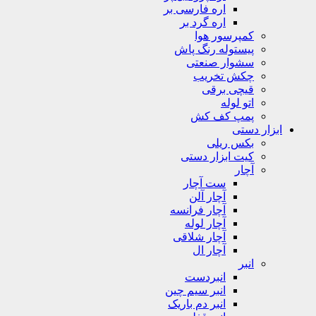
اره فارسی بر
اره گرد بر
کمپرسور هوا
پیستوله رنگ پاش
سشوار صنعتی
چکش تخریب
قیچی برقی
اتو لوله
پمپ کف کش
ابزار دستی
بکس ریلی
کیت ابزار دستی
آچار
ست آچار
آچار آلن
آچار فرانسه
آچار لوله
آچار شلاقی
آچار ال
انبر
انبردست
انبر سیم چین
انبر دم باریک