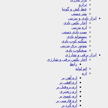
ترازو
خط کش و گونیا
متر دستی
ابزار بادی و بنزینی
آچار بکس بادی
اره بنزینی
پمپ بادی دستی
پیستوله بادی
منگنه کوب بادی
موتور برق بنزینی
میخکوب بادی
ابزار برقی و شارژی
آچار بکس برقی و شارژی
رابط
اتو لوله
اره
اره آهن بر
اره افقی بر
اره پروفیل پر
اره زنجیری
اره عمود بر
اره فارسی بر
اره گرد بر