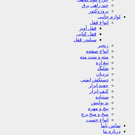
چند راهی برق
پروژوکتور
لوازم جانبی
انواع قفل
قفل آویز
قفل کتابی
سیلندر قفل
زنجیر
انواع صفحه
مته و ست مته
تیغ اره
شلنگ
نردبان
دستکش ایمنی
جعبه ابزار
کیف ابزار
سنباده
پد پولیش
پیچ و مهره
میخ و میخ پرچ
انواع چسب
تماس باما
درباره ما