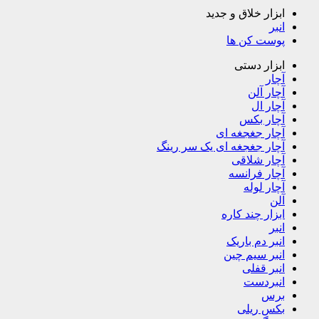
ابزار خلاق و جدید
انبر
پوست کن ها
ابزار دستی
آچار
آچار آلن
آچار ال
آچار بکس
آچار جغجغه ای
آچار جغجغه ای یک سر رینگ
آچار شلاقی
آچار فرانسه
آچار لوله
آلن
ابزار چند کاره
انبر
انبر دم باریک
انبر سیم چین
انبر قفلی
انبردست
برس
بکس ریلی