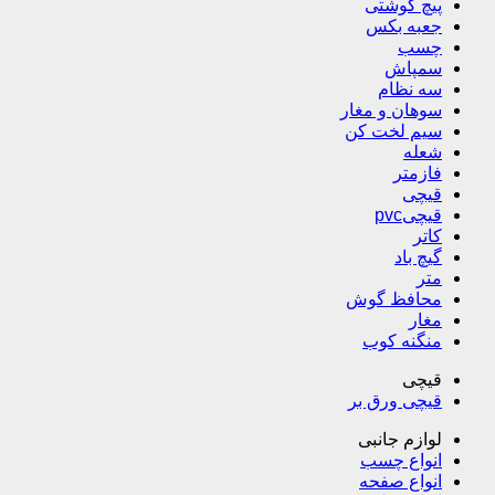
پیچ گوشتی
جعبه بکس
چسب
سمپاش
سه نظام
سوهان و مغار
سیم لخت کن
شعله
فازمتر
قیچی
قیچیpvc
کاتر
گیچ باد
متر
محافظ گوش
مغار
منگنه کوب
قیچی
قیچی ورق بر
لوازم جانبی
انواع چسب
انواع صفحه