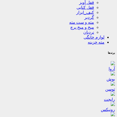
قفل آویز
قفل کتابی
کیف_ابزار
گردبر
مته و ست مته
میخ و میخ پرچ
نردبان
لوازم خانگی
مته خزینه
برندها
آروا
بوش
توسن
رایجت
رونیکس