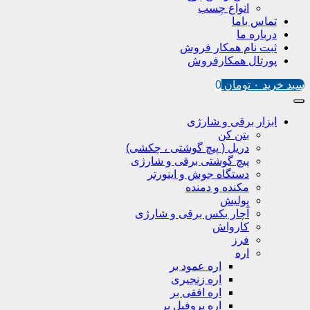
انواع چسب
تماس باما
درباره ما
ثبت نام همکار فروش
پورتال همکارفروش
سبد خرید
۰
تومان
0
ابزار برقی و شارژی
بتن کن
دریل ( پیچ گوشتی ، چکشی)
پیچ گوشتی برقی و شارژی
دستگاه جوش و اینورتر
مکنده و دمنده
پولیش
آچار بکس برقی و شارژی
کارواش
فرز
اره
اره عمود بر
اره زنجیری
اره افقی بر
اره پروفیل پر