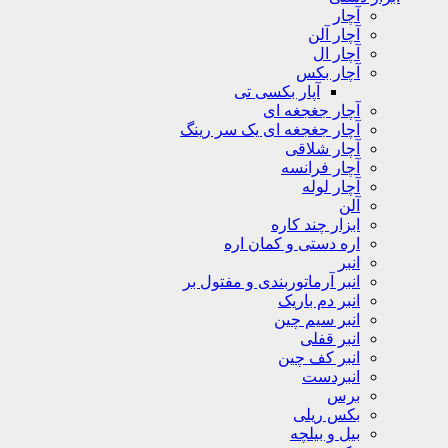
آچار
آچار آلن
آچار ال
آچار بکس
آپار بکسی تی
آچار جغجغه ای
آچار جغجغه ای یک سر رینگ
آچار شلاقی
آچار فرانسه
آچار لوله
آلن
ابزار چند کاره
اره دستی و کمان اره
انبر
انبر آرماتوربندی و مفتول بر
انبر دم باریک
انبر سیم چین
انبر قفلی
انبر کف چین
انبردست
برس
بکس ریلی
بیل و بیلچه