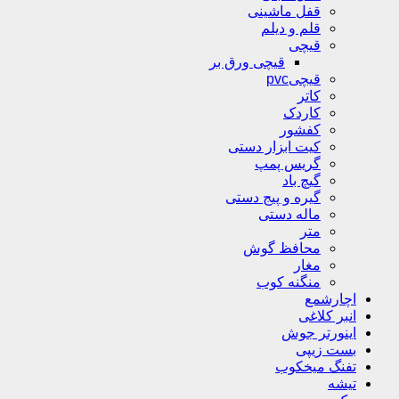
قفل ماشینی
قلم و دیلم
قیچی
قیچی ورق بر
قیچیpvc
کاتر
کاردک
کفشور
کیت ابزار دستی
گریس پمپ
گیچ باد
گیره و پیج دستی
ماله دستی
متر
محافظ گوش
مغار
منگنه کوب
اچارشمع
انبر کلاغی
اینورتر جوش
بست زیپی
تفنگ میخکوب
تیشه