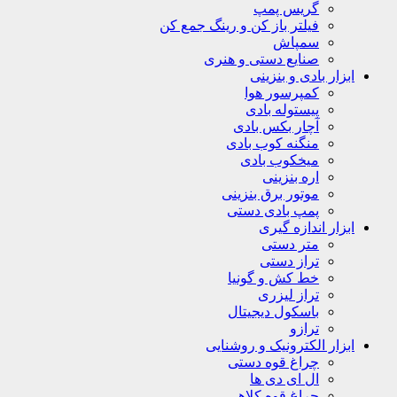
گریس پمپ
فیلتر باز کن و رینگ جمع کن
سمپاش
صنایع دستی و هنری
ابزار بادی و بنزینی
کمپرسور هوا
پیستوله بادی
آچار بکس بادی
منگنه کوب بادی
میخکوب بادی
اره بنزینی
موتور برق بنزینی
پمپ بادی دستی
ابزار اندازه گیری
متر دستی
تراز دستی
خط کش و گونیا
تراز لیزری
باسکول دیجیتال
ترازو
ابزار الکترونیک و روشنایی
چراغ قوه دستی
ال ای دی ها
چراغ قوه کلاهی