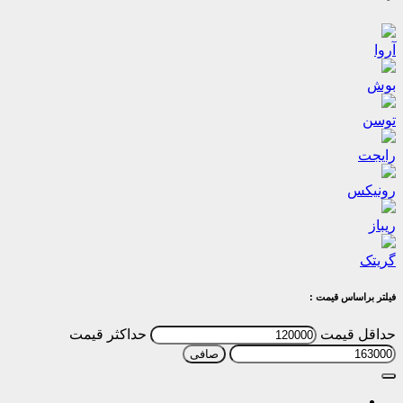
آروا
بوش
توسن
رایجت
رونیکس
ریباز
گریتک
فیلتر براساس قیمت :
حداقل قیمت
حداكثر قيمت
صافی