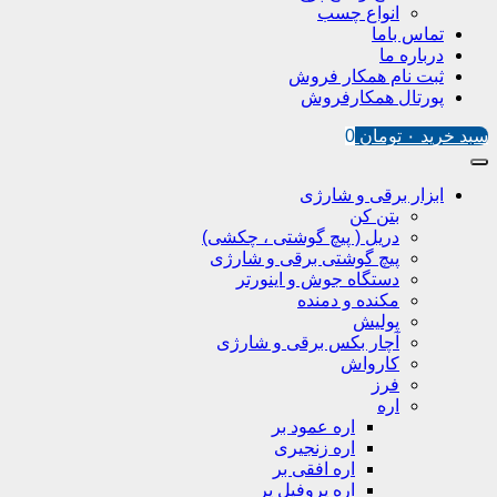
انواع چسب
تماس باما
درباره ما
ثبت نام همکار فروش
پورتال همکارفروش
سبد خرید
۰
تومان
0
ابزار برقی و شارژی
بتن کن
دریل ( پیچ گوشتی ، چکشی)
پیچ گوشتی برقی و شارژی
دستگاه جوش و اینورتر
مکنده و دمنده
پولیش
آچار بکس برقی و شارژی
کارواش
فرز
اره
اره عمود بر
اره زنجیری
اره افقی بر
اره پروفیل پر