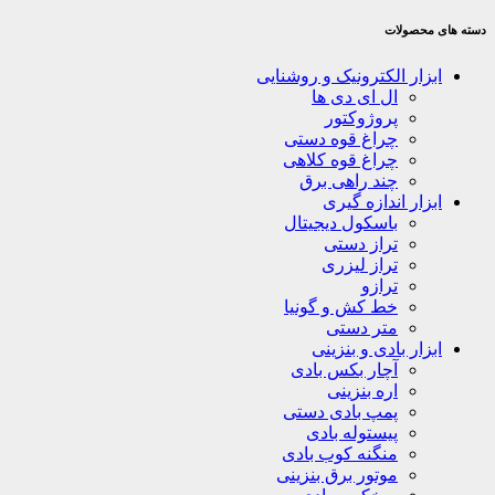
دسته های محصولات
ابزار الکترونیک و روشنایی
ال ای دی ها
پروژوکتور
چراغ قوه دستی
چراغ قوه کلاهی
چند راهی برق
ابزار اندازه گیری
باسکول دیجیتال
تراز دستی
تراز لیزری
ترازو
خط کش و گونیا
متر دستی
ابزار بادی و بنزینی
آچار بکس بادی
اره بنزینی
پمپ بادی دستی
پیستوله بادی
منگنه کوب بادی
موتور برق بنزینی