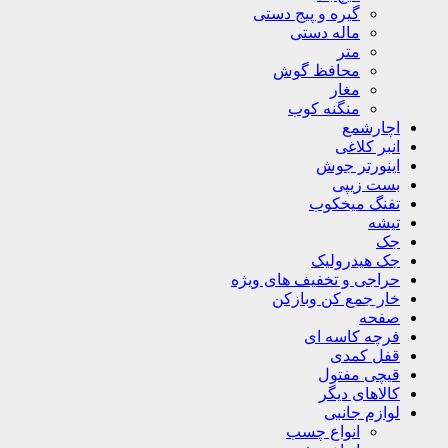
گیره و پیج دستی
ماله دستی
متر
محافظ گوش
مغار
منگنه کوب
اچارشمع
انبر کلاغی
اینورتر جوش
بست زیپی
تفنگ میخکوب
تیشه
جک
جک هیدرولیک
حراجی و تخفیف های ویژه
خار جمع کن وبازکن
صفحه
فرچه کاسه ای
قفل کمدی
قیچی مفتول
کالاهای دیگر
لوازم جانبی
انواع چسب