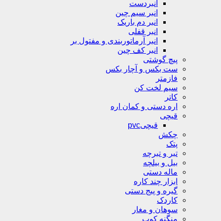
انبردست
انبر سیم چین
انبر دم باریک
انبر قفلی
انبر آرماتوربندی و مفتول بر
انبر کف چین
پیچ گوشتی
ست بکس و آچار بکس
فازمتر
سیم لخت کن
کاتر
اره دستی و کمان اره
قیچی
قیچیpvc
چکش
پتک
تبر و تبرچه
بیل و بیلچه
ماله دستی
ابزار چند کاره
گیره و پیج دستی
کاردک
سوهان و مغار
منگنه کوب