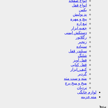
انواع صفحه
انواع قفل
بکس
پد پولیش
پیچ و مهره
تیغ اره
جعبه ابزار
دستکش ایمنی
رگلاتور
زنجیر
سنباده
سیلندر قفل
شلنگ
قفل آویز
قفل کتابی
کیف_ابزار
گردبر
مته و ست مته
میخ و میخ پرچ
نردبان
لوازم خانگی
مته خزینه
برندها