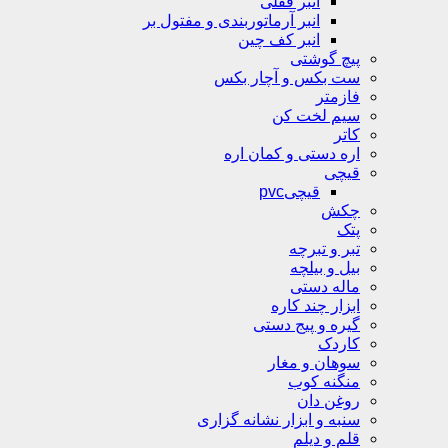
انبر قفلی
انبر آرماتوربندی و مفتول بر
انبر کف چین
پیچ گوشتی
ست بکس و آچار بکس
فازمتر
سیم لخت کن
کاتر
اره دستی و کمان اره
قیچی
قیچیpvc
چکش
پتک
تبر و تبرچه
بیل و بیلچه
ماله دستی
ابزار چند کاره
گیره و پیج دستی
کاردک
سوهان و مغار
منگنه کوب
روغن دان
سنبه و ابزار نشانه گزاری
قلم و دیلم