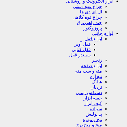
ابزار الکترونیک و روشنایی
چراغ قوه دستی
ال ای دی ها
چراغ قوه کلاهی
چند راهی برق
پروژوکتور
لوازم جانبی
انواع قفل
قفل آویز
قفل کتابی
سیلندر قفل
زنجیر
انواع صفحه
مته و ست مته
تیغ اره
شلنگ
نردبان
دستکش ایمنی
جعبه ابزار
کیف ابزار
سنباده
پد پولیش
پیچ و مهره
میخ و میخ پرچ