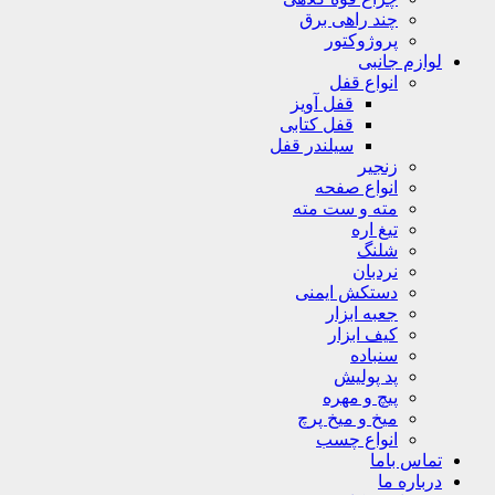
چند راهی برق
پروژوکتور
لوازم جانبی
انواع قفل
قفل آویز
قفل کتابی
سیلندر قفل
زنجیر
انواع صفحه
مته و ست مته
تیغ اره
شلنگ
نردبان
دستکش ایمنی
جعبه ابزار
کیف ابزار
سنباده
پد پولیش
پیچ و مهره
میخ و میخ پرچ
انواع چسب
تماس باما
درباره ما