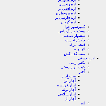
اره زنجیری
اره افقی بر
اره پروفیل پر
اره فارسی بر
اره گرد بر
کمپرسور هوا
پیستوله رنگ پاش
سشوار صنعتی
چکش تخریب
قیچی برقی
اتو لوله
پمپ کف کش
ابزار دستی
بکس ریلی
کیت ابزار دستی
آچار
ست آچار
آچار آلن
آچار فرانسه
آچار لوله
آچار شلاقی
آچار ال
انبر