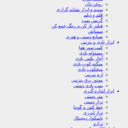
روغن دان
سنبه و ابزار نشانه گزاری
قلم و دیلم
گریس پمپ
فیلتر باز کن و رینگ جمع کن
سمپاش
صنایع دستی و هنری
ابزار بادی و بنزینی
کمپرسور هوا
پیستوله بادی
آچار بکس بادی
منگنه کوب بادی
میخکوب بادی
اره بنزینی
موتور برق بنزینی
پمپ بادی دستی
ابزار اندازه گیری
متر دستی
تراز دستی
خط کش و گونیا
تراز لیزری
باسکول دیجیتال
ترازو