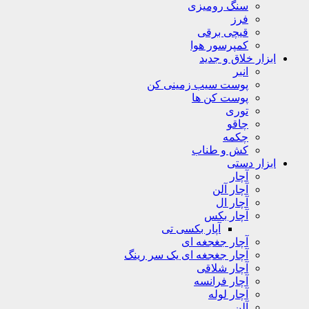
سنگ رومیزی
فرز
قیچی برقی
کمپرسور هوا
ابزار خلاق و جدید
انبر
پوست سیب زمینی کن
پوست کن ها
توری
چاقو
چکمه
کش و طناب
ابزار دستی
آچار
آچار آلن
آچار ال
آچار بکس
آپار بکسی تی
آچار جغجغه ای
آچار جغجغه ای یک سر رینگ
آچار شلاقی
آچار فرانسه
آچار لوله
آلن