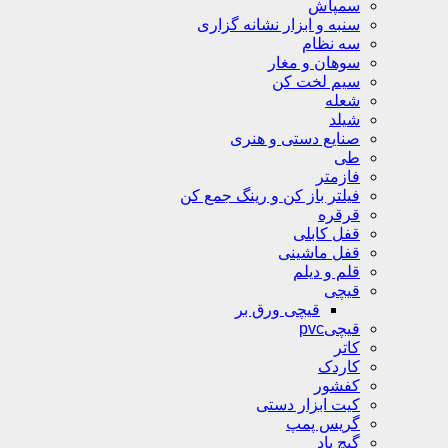
سمپاش
سنبه و ابزار نشانه گزاری
سه نظام
سوهان و مغار
سیم لخت کن
شعله
شیلد
صنایع دستی و هنری
طی
فازمتر
فیلتر باز کن و رینگ جمع کن
قرقره
قفل کابلی
قفل ماشینی
قلم و دیلم
قیچی
قیچی ورق بر
قیچیpvc
کاتر
کاردک
کفشور
کیت ابزار دستی
گریس پمپ
گیچ باد