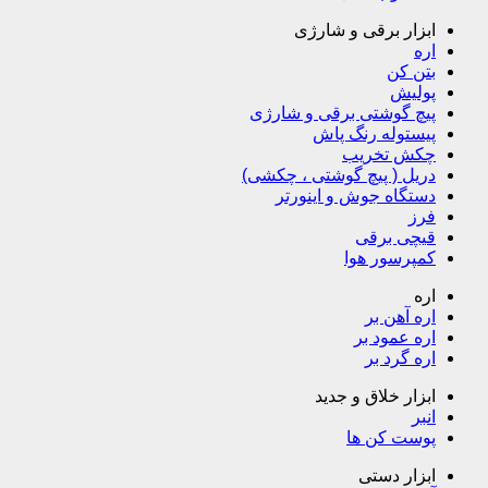
ابزار برقی و شارژی
اره
بتن کن
پولیش
پیچ گوشتی برقی و شارژی
پیستوله رنگ پاش
چکش تخریب
دریل ( پیچ گوشتی ، چکشی)
دستگاه جوش و اینورتر
فرز
قیچی برقی
کمپرسور هوا
اره
اره آهن بر
اره عمود بر
اره گرد بر
ابزار خلاق و جدید
انبر
پوست کن ها
ابزار دستی