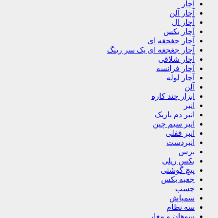
آچار
آچار آلن
آچار ال
آچار بکس
آچار جغجغه ای
آچار جغجغه ای یک سر رینگ
آچار شلاقی
آچار فرانسه
آچار لوله
آلن
ابزار چند کاره
انبر
انبر دم باریک
انبر سیم چین
انبر قفلی
انبردست
برس
بکس ریلی
پیچ گوشتی
جعبه بکس
چسب
سمپاش
سه نظام
سوهان و مغار