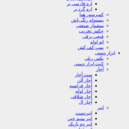
اره فارسی بر
اره گرد بر
کمپرسور هوا
پیستوله رنگ پاش
سشوار صنعتی
چکش تخریب
قیچی برقی
اتو لوله
پمپ کف کش
ابزار دستی
بکس ریلی
کیت ابزار دستی
آچار
ست آچار
آچار آلن
آچار فرانسه
آچار لوله
آچار شلاقی
آچار ال
انبر
انبردست
انبر سیم چین
انبر دم باریک