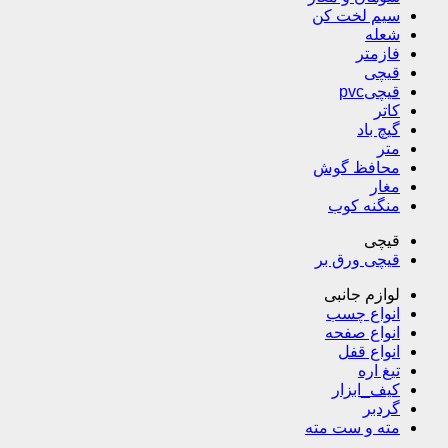
سیم لخت کن
شعله
فازمتر
قیچی
قیچیpvc
کاتر
گیچ باد
متر
محافظ گوش
مغار
منگنه کوب
قیچی
قیچی ورق بر
لوازم جانبی
انواع چسب
انواع صفحه
انواع قفل
تیغ اره
کیف_ابزار
گردبر
مته و ست مته