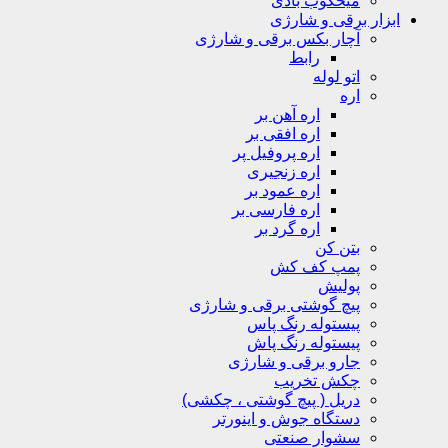
میخکوب بادی
ابزار برقی و شارژی
آچار بکس برقی و شارژی
رابط
اتو لوله
اره
اره آهن بر
اره افقی بر
اره پروفیل پر
اره زنجیری
اره عمود بر
اره فارسی بر
اره گرد بر
بتن کن
پمپ کف کش
پولیش
پیچ گوشتی برقی و شارژی
پیستوله رنگ پاس
پیستوله رنگ پاش
جارو برقی و شارژی
چکش تخریب
دریل ( پیچ گوشتی ، چکشی)
دستگاه جوش و اینورتر
سشوار صنعتی