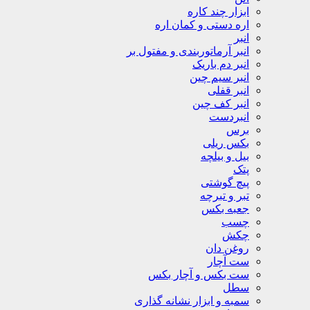
ابزار چند کاره
اره دستی و کمان اره
انبر
انبر آرماتوربندی و مفتول بر
انبر دم باریک
انبر سیم چین
انبر قفلی
انبر کف چین
انبردست
برس
بکس ریلی
بیل و بیلچه
پتک
پیچ گوشتی
تبر و تبرچه
جعبه بکس
چسب
چکش
روغن دان
ست آچار
ست بکس و آچار بکس
سطل
سمبه و ابزار نشانه گذاری