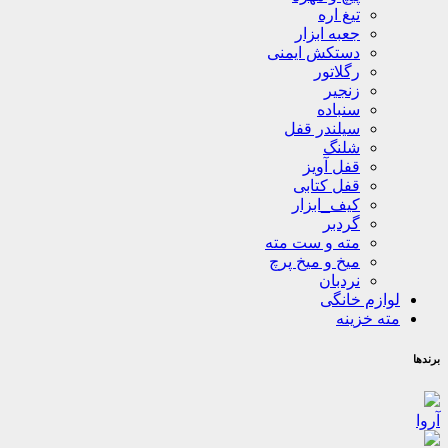
تیغ اره
جعبه ابزار
دستکش ایمنی
رگلاتور
زنجیر
سنباده
سیلندر قفل
شلنگ
قفل آویز
قفل کتابی
کیف_ابزار
گردبر
مته و ست مته
میخ و میخ پرچ
نردبان
لوازم خانگی
مته خزینه
برندها
آروا