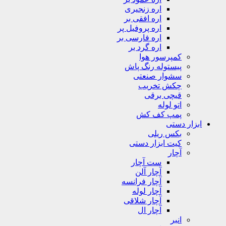
اره زنجیری
اره افقی بر
اره پروفیل پر
اره فارسی بر
اره گرد بر
کمپرسور هوا
پیستوله رنگ پاش
سشوار صنعتی
چکش تخریب
قیچی برقی
اتو لوله
پمپ کف کش
ابزار دستی
بکس ریلی
کیت ابزار دستی
آچار
ست آچار
آچار آلن
آچار فرانسه
آچار لوله
آچار شلاقی
آچار ال
انبر