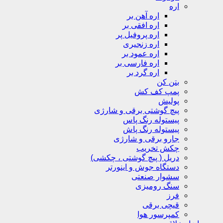
اره
اره آهن بر
اره افقی بر
اره پروفیل پر
اره زنجیری
اره عمود بر
اره فارسی بر
اره گرد بر
بتن کن
پمپ کف کش
پولیش
پیچ گوشتی برقی و شارژی
پیستوله رنگ پاس
پیستوله رنگ پاش
جارو برقی و شارژی
چکش تخریب
دریل ( پیچ گوشتی ، چکشی)
دستگاه جوش و اینورتر
سشوار صنعتی
سنگ رومیزی
فرز
قیچی برقی
کمپرسور هوا