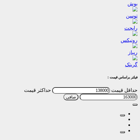
بوش
توسن
رایجت
رونیکس
ریباز
گریتک
فیلتر براساس قیمت :
حداقل قیمت
حداكثر قيمت
صافی