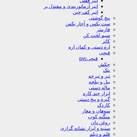
انبر قفلی
انبر آرماتوربندی و مفتول بر
انبر کف چین
پیچ گوشتی
ست بکس و آچار بکس
فازمتر
سیم لخت کن
کاتر
اره دستی و کمان اره
قیچی
قیچیpvc
چکش
پتک
تبر و تبرچه
بیل و بیلچه
ماله دستی
ابزار چند کاره
گیره و پیج دستی
کاردک
سوهان و مغار
منگنه کوب
روغن دان
سنبه و ابزار نشانه گزاری
قلم و دیلم