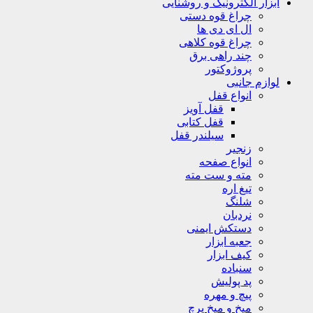
ابزار الکترونیک و روشنایی
چراغ قوه دستی
ال ای دی ها
چراغ قوه کلاهی
چند راهی برق
پروژوکتور
لوازم جانبی
انواع قفل
قفل آویز
قفل کتابی
سیلندر قفل
زنجیر
انواع صفحه
مته و ست مته
تیغ اره
شلنگ
نردبان
دستکش ایمنی
جعبه ابزار
کیف ابزار
سنباده
پد پولیش
پیچ و مهره
میخ و میخ پرچ