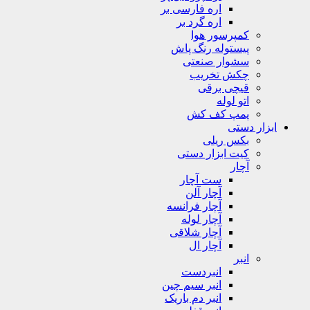
اره فارسی بر
اره گرد بر
کمپرسور هوا
پیستوله رنگ پاش
سشوار صنعتی
چکش تخریب
قیچی برقی
اتو لوله
پمپ کف کش
ابزار دستی
بکس ریلی
کیت ابزار دستی
آچار
ست آچار
آچار آلن
آچار فرانسه
آچار لوله
آچار شلاقی
آچار ال
انبر
انبردست
انبر سیم چین
انبر دم باریک