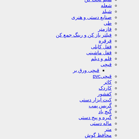
شعله
شیلد
صنایع دستی و هنری
طی
فازمتر
فیلتر باز کن و رینگ جمع کن
قرقره
قفل کابلی
قفل ماشینی
قلم و دیلم
قیچی
قیچی ورق بر
قیچیpvc
کاتر
کاردک
کفشور
کیت ابزار دستی
گریس پمپ
گیچ باد
گیره و پیج دستی
ماله دستی
متر
محافظ گوش