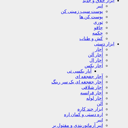
ابزار خلاق و جدید
انبر
پوست سیب زمینی کن
پوست کن ها
توری
چاقو
چکمه
کش و طناب
ابزار دستی
آچار
آچار آلن
آچار ال
آچار بکس
آپار بکسی تی
آچار جغجغه ای
آچار جغجغه ای یک سر رینگ
آچار شلاقی
آچار فرانسه
آچار لوله
آلن
ابزار چند کاره
اره دستی و کمان اره
انبر
انبر آرماتوربندی و مفتول بر