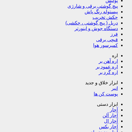
پولیش
پیچ گوشتی برقی و شارژی
پیستوله رنگ پاش
چکش تخریب
دریل ( پیچ گوشتی ، چکشی)
دستگاه جوش و اینورتر
فرز
قیچی برقی
کمپرسور هوا
اره
اره آهن بر
اره عمود بر
اره گرد بر
ابزار خلاق و جدید
انبر
پوست کن ها
ابزار دستی
آچار
آچار آلن
آچار ال
آچار بکس