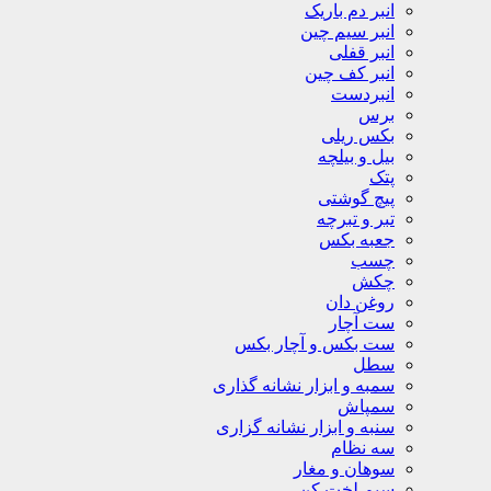
انبر دم باریک
انبر سیم چین
انبر قفلی
انبر کف چین
انبردست
برس
بکس ریلی
بیل و بیلچه
پتک
پیچ گوشتی
تبر و تبرچه
جعبه بکس
چسب
چکش
روغن دان
ست آچار
ست بکس و آچار بکس
سطل
سمبه و ابزار نشانه گذاری
سمپاش
سنبه و ابزار نشانه گزاری
سه نظام
سوهان و مغار
سیم لخت کن