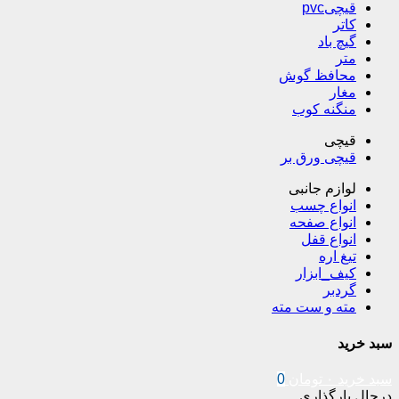
قیچیpvc
کاتر
گیچ باد
متر
محافظ گوش
مغار
منگنه کوب
قیچی
قیچی ورق بر
لوازم جانبی
انواع چسب
انواع صفحه
انواع قفل
تیغ اره
کیف_ابزار
گردبر
مته و ست مته
سبد خرید
سبد خرید
۰
تومان
0
درحال بارگذاری ...