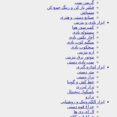
گریس پمپ
فیلتر باز کن و رینگ جمع کن
سمپاش
صنایع دستی و هنری
ابزار بادی و بنزینی
کمپرسور هوا
پیستوله بادی
آچار بکس بادی
منگنه کوب بادی
میخکوب بادی
اره بنزینی
موتور برق بنزینی
پمپ بادی دستی
ابزار اندازه گیری
متر دستی
تراز دستی
خط کش و گونیا
تراز لیزری
باسکول دیجیتال
ترازو
ابزار الکترونیک و روشنایی
چراغ قوه دستی
ال ای دی ها
چراغ قوه کلاهی