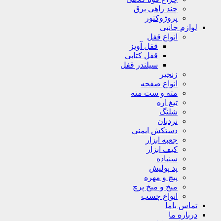
چند راهی برق
پروژوکتور
لوازم جانبی
انواع قفل
قفل آویز
قفل کتابی
سیلندر قفل
زنجیر
انواع صفحه
مته و ست مته
تیغ اره
شلنگ
نردبان
دستکش ایمنی
جعبه ابزار
کیف ابزار
سنباده
پد پولیش
پیچ و مهره
میخ و میخ پرچ
انواع چسب
تماس باما
درباره ما