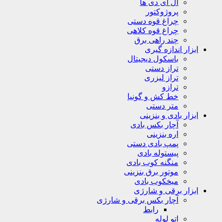
ال ای دی ها
پروژوکتور
چراغ قوه دستی
چراغ قوه کلاهی
چند راهی برق
ابزار اندازه گیری
باسکول دیجیتال
تراز دستی
تراز لیزری
ترازو
خط کش و گونیا
متر دستی
ابزار بادی و بنزینی
آچار بکس بادی
اره بنزینی
پمپ بادی دستی
پیستوله بادی
منگنه کوب بادی
موتور برق بنزینی
میخکوب بادی
ابزار برقی و شارژی
آچار بکس برقی و شارژی
رابط
اتو لوله