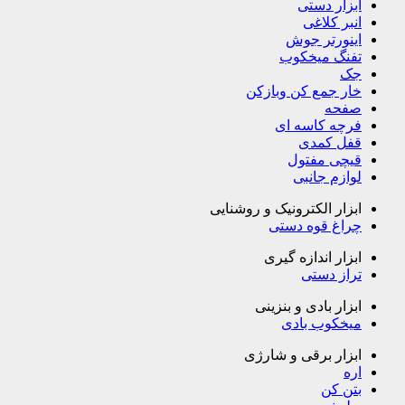
ابزار دستی
انبر کلاغی
اینورتر جوش
تفنگ میخکوب
جک
خار جمع کن وبازکن
صفحه
فرچه کاسه ای
قفل کمدی
قیچی مفتول
لوازم جانبی
ابزار الکترونیک و روشنایی
چراغ قوه دستی
ابزار اندازه گیری
تراز دستی
ابزار بادی و بنزینی
میخکوب بادی
ابزار برقی و شارژی
اره
بتن کن