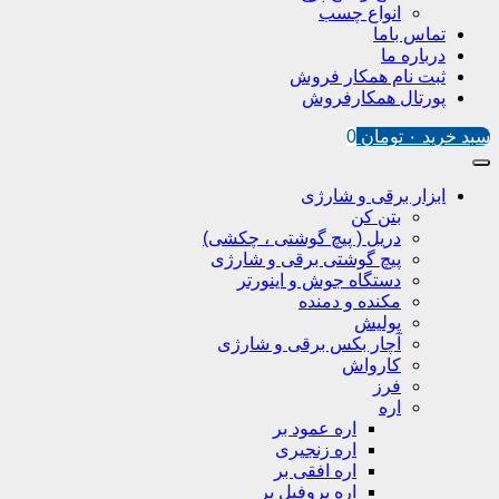
انواع چسب
تماس باما
درباره ما
ثبت نام همکار فروش
پورتال همکارفروش
سبد خرید
۰
تومان
0
ابزار برقی و شارژی
بتن کن
دریل ( پیچ گوشتی ، چکشی)
پیچ گوشتی برقی و شارژی
دستگاه جوش و اینورتر
مکنده و دمنده
پولیش
آچار بکس برقی و شارژی
کارواش
فرز
اره
اره عمود بر
اره زنجیری
اره افقی بر
اره پروفیل پر