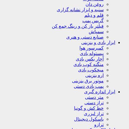
روغن دان
سنبه و ابزار نشانه گزاری
قلم و دیلم
گریس پمپ
فیلتر باز کن و رینگ جمع کن
سمپاش
صنایع دستی و هنری
ابزار بادی و بنزینی
کمپرسور هوا
پیستوله بادی
آچار بکس بادی
منگنه کوب بادی
میخکوب بادی
اره بنزینی
موتور برق بنزینی
پمپ بادی دستی
ابزار اندازه گیری
متر دستی
تراز دستی
خط کش و گونیا
تراز لیزری
باسکول دیجیتال
ترازو