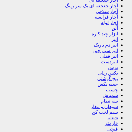
آچار جغجغه ای
آچار جغجغه ای یک سر رینگ
آچار شلاقی
آچار فرانسه
آچار لوله
آلن
ابزار چند کاره
انبر
انبر دم باریک
انبر سیم چین
انبر قفلی
انبردست
برس
بکس ریلی
پیچ گوشتی
جعبه بکس
چسب
سمپاش
سه نظام
سوهان و مغار
سیم لخت کن
شعله
فازمتر
قیچی