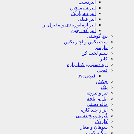
انبردست
انبر سیم چین
انبر دم باریک
انبر قفلی
انبر آرماتوربندی و مفتول بر
انبر کف چین
پیچ گوشتی
ست بکس و آچار بکس
فازمتر
سیم لخت کن
کاتر
اره دستی و کمان اره
قیچی
قیچیpvc
چکش
پتک
تبر و تبرچه
بیل و بیلچه
ماله دستی
ابزار چند کاره
گیره و پیج دستی
کاردک
سوهان و مغار
منگنه کوب