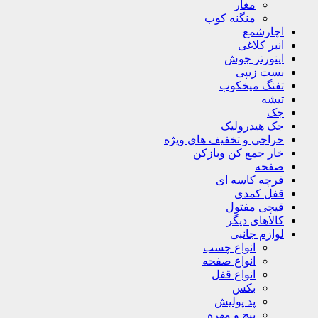
مغار
منگنه کوب
اچارشمع
انبر کلاغی
اینورتر جوش
بست زیپی
تفنگ میخکوب
تیشه
جک
جک هیدرولیک
حراجی و تخفیف های ویژه
خار جمع کن وبازکن
صفحه
فرچه کاسه ای
قفل کمدی
قیچی مفتول
کالاهای دیگر
لوازم جانبی
انواع چسب
انواع صفحه
انواع قفل
بکس
پد پولیش
پیچ و مهره