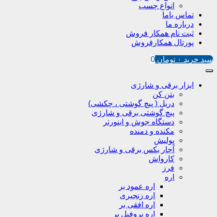
انواع چسب
تماس باما
درباره ما
ثبت نام همکار فروش
پورتال همکارفروش
سبد خرید
۰
تومان
0
ابزار برقی و شارژی
بتن کن
دریل ( پیچ گوشتی ، چکشی)
پیچ گوشتی برقی و شارژی
دستگاه جوش و اینورتر
مکنده و دمنده
پولیش
آچار بکس برقی و شارژی
کارواش
فرز
اره
اره عمود بر
اره زنجیری
اره افقی بر
اره پروفیل پر