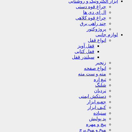
ابزار الکترونیک و روشنایی
چراغ قوه دستی
ال ای دی ها
چراغ قوه کلاهی
چند راهی برق
پروژوکتور
لوازم جانبی
انواع قفل
قفل آویز
قفل کتابی
سیلندر قفل
زنجیر
انواع صفحه
مته و ست مته
تیغ اره
شلنگ
نردبان
دستکش ایمنی
جعبه ابزار
کیف ابزار
سنباده
پد پولیش
پیچ و مهره
میخ و میخ پرچ