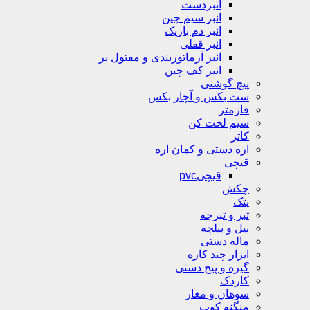
انبردست
انبر سیم چین
انبر دم باریک
انبر قفلی
انبر آرماتوربندی و مفتول بر
انبر کف چین
پیچ گوشتی
ست بکس و آچار بکس
فازمتر
سیم لخت کن
کاتر
اره دستی و کمان اره
قیچی
قیچیpvc
چکش
پتک
تبر و تبرچه
بیل و بیلچه
ماله دستی
ابزار چند کاره
گیره و پیج دستی
کاردک
سوهان و مغار
منگنه کوب