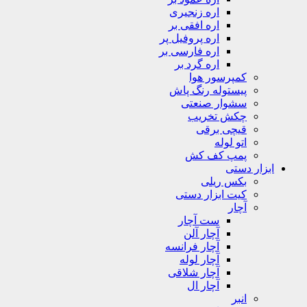
اره زنجیری
اره افقی بر
اره پروفیل پر
اره فارسی بر
اره گرد بر
کمپرسور هوا
پیستوله رنگ پاش
سشوار صنعتی
چکش تخریب
قیچی برقی
اتو لوله
پمپ کف کش
ابزار دستی
بکس ریلی
کیت ابزار دستی
آچار
ست آچار
آچار آلن
آچار فرانسه
آچار لوله
آچار شلاقی
آچار ال
انبر