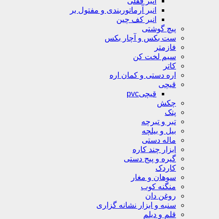
انبر قفلی
انبر آرماتوربندی و مفتول بر
انبر کف چین
پیچ گوشتی
ست بکس و آچار بکس
فازمتر
سیم لخت کن
کاتر
اره دستی و کمان اره
قیچی
قیچیpvc
چکش
پتک
تبر و تبرچه
بیل و بیلچه
ماله دستی
ابزار چند کاره
گیره و پیج دستی
کاردک
سوهان و مغار
منگنه کوب
روغن دان
سنبه و ابزار نشانه گزاری
قلم و دیلم