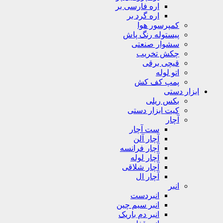
اره فارسی بر
اره گرد بر
کمپرسور هوا
پیستوله رنگ پاش
سشوار صنعتی
چکش تخریب
قیچی برقی
اتو لوله
پمپ کف کش
ابزار دستی
بکس ریلی
کیت ابزار دستی
آچار
ست آچار
آچار آلن
آچار فرانسه
آچار لوله
آچار شلاقی
آچار ال
انبر
انبردست
انبر سیم چین
انبر دم باریک