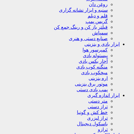
روغن دان
سنبه و ابزار نشانه گزاری
قلم و دیلم
گریس پمپ
فیلتر باز کن و رینگ جمع کن
سمپاش
صنایع دستی و هنری
ابزار بادی و بنزینی
کمپرسور هوا
پیستوله بادی
آچار بکس بادی
منگنه کوب بادی
میخکوب بادی
اره بنزینی
موتور برق بنزینی
پمپ بادی دستی
ابزار اندازه گیری
متر دستی
تراز دستی
خط کش و گونیا
تراز لیزری
باسکول دیجیتال
ترازو