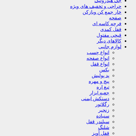
جک هیدرولیک
حراجی و تخفیف های ویژه
خار جمع کن وبازکن
صفحه
فرچه کاسه ای
قفل کمدی
قیچی مفتول
کالاهای دیگر
لوازم جانبی
انواع چسب
انواع صفحه
انواع قفل
بکس
پد پولیش
پیچ و مهره
تیغ اره
جعبه ابزار
دستکش ایمنی
رگلاتور
زنجیر
سنباده
سیلندر قفل
شلنگ
قفل آویز