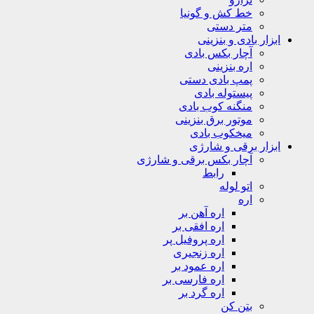
خط کش و گونیا
متر دستی
ابزار بادی و بنزینی
آچار بکس بادی
اره بنزینی
پمپ بادی دستی
پیستوله بادی
منگنه کوب بادی
موتور برق بنزینی
میخکوب بادی
ابزار برقی و شارژی
آچار بکس برقی و شارژی
رابط
اتو لوله
اره
اره آهن بر
اره افقی بر
اره پروفیل پر
اره زنجیری
اره عمود بر
اره فارسی بر
اره گرد بر
بتن کن