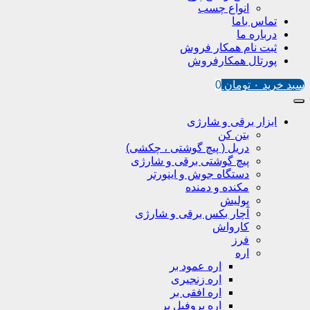
انواع چسب
تماس باما
درباره ما
ثبت نام همکار فروش
پورتال همکارفروش
سبد خرید
۰
تومان
0
ابزار برقی و شارژی
بتن کن
دریل ( پیچ گوشتی ، چکشی)
پیچ گوشتی برقی و شارژی
دستگاه جوش و اینورتر
مکنده و دمنده
پولیش
آچار بکس برقی و شارژی
کارواش
فرز
اره
اره عمود بر
اره زنجیری
اره افقی بر
اره پروفیل پر