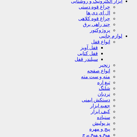
ابزار الکترونیک و روشنایی
چراغ قوه دستی
ال ای دی ها
چراغ قوه کلاهی
چند راهی برق
پروژوکتور
لوازم جانبی
انواع قفل
قفل آویز
قفل کتابی
سیلندر قفل
زنجیر
انواع صفحه
مته و ست مته
تیغ اره
شلنگ
نردبان
دستکش ایمنی
جعبه ابزار
کیف ابزار
سنباده
پد پولیش
پیچ و مهره
میخ و میخ پرچ