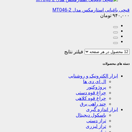
قیچی باغبانی استارمکس مدل MT046-2
۹۴۰,۰۰۰
تومان
فیلتر نتایج
دسته های محصولات
ابزار الکترونیک و روشنایی
ال ای دی ها
پروژوکتور
چراغ قوه دستی
چراغ قوه کلاهی
چند راهی برق
ابزار اندازه گیری
باسکول دیجیتال
تراز دستی
تراز لیزری
ترازو