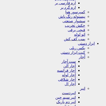
اره فارسی بر
اره گرد بر
کمپرسور هوا
پیستوله رنگ پاش
سشوار صنعتی
چکش تخریب
قیچی برقی
اتو لوله
پمپ کف کش
ابزار دستی
بکس ریلی
کیت ابزار دستی
آچار
ست آچار
آچار آلن
آچار فرانسه
آچار لوله
آچار شلاقی
آچار ال
انبر
انبردست
انبر سیم چین
انبر دم باریک