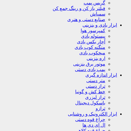
گریس پمپ
فیلتر باز کن و رینگ جمع کن
سمپاش
صنایع دستی و هنری
ابزار بادی و بنزینی
کمپرسور هوا
پیستوله بادی
آچار بکس بادی
منگنه کوب بادی
میخکوب بادی
اره بنزینی
موتور برق بنزینی
پمپ بادی دستی
ابزار اندازه گیری
متر دستی
تراز دستی
خط کش و گونیا
تراز لیزری
باسکول دیجیتال
ترازو
ابزار الکترونیک و روشنایی
چراغ قوه دستی
ال ای دی ها
چراغ قوه کلاهی