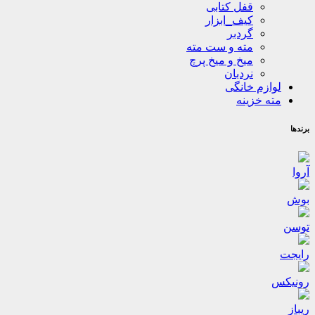
قفل کتابی
کیف_ابزار
گردبر
مته و ست مته
میخ و میخ پرچ
نردبان
لوازم خانگی
مته خزینه
برندها
آروا
بوش
توسن
رایجت
رونیکس
ریباز