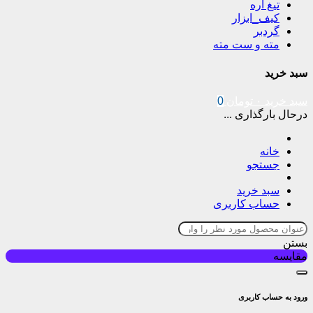
تیغ اره
کیف_ابزار
گردبر
مته و ست مته
سبد خرید
سبد خرید
۰
تومان
0
درحال بارگذاری ...
خانه
جستجو
سبد خرید
حساب کاربری
بستن
مقایسه
ورود به حساب کاربری