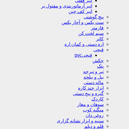
انبر قفلی
انبر آرماتوربندی و مفتول بر
انبر کف چین
پیچ گوشتی
ست بکس و آچار بکس
فازمتر
سیم لخت کن
کاتر
اره دستی و کمان اره
قیچی
قیچیpvc
چکش
پتک
تبر و تبرچه
بیل و بیلچه
ماله دستی
ابزار چند کاره
گیره و پیج دستی
کاردک
سوهان و مغار
منگنه کوب
روغن دان
سنبه و ابزار نشانه گزاری
قلم و دیلم