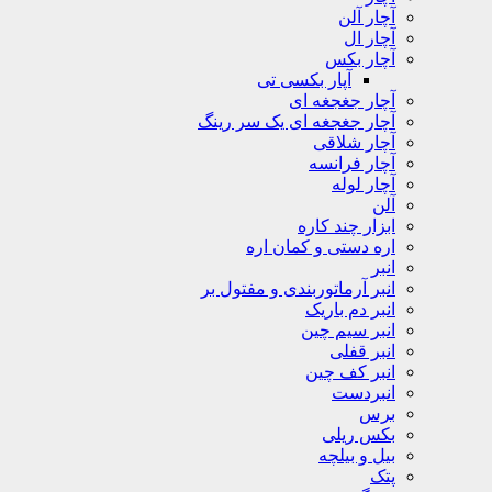
آچار آلن
آچار ال
آچار بکس
آپار بکسی تی
آچار جغجغه ای
آچار جغجغه ای یک سر رینگ
آچار شلاقی
آچار فرانسه
آچار لوله
آلن
ابزار چند کاره
اره دستی و کمان اره
انبر
انبر آرماتوربندی و مفتول بر
انبر دم باریک
انبر سیم چین
انبر قفلی
انبر کف چین
انبردست
برس
بکس ریلی
بیل و بیلچه
پتک