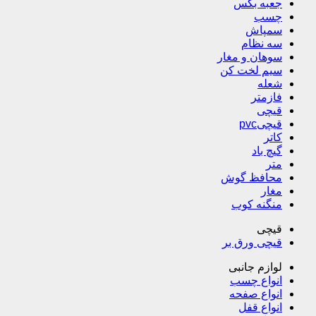
جعبه بکس
چسب
سمپاش
سه نظام
سوهان و مغار
سیم لخت کن
شعله
فازمتر
قیچی
قیچیpvc
کاتر
گیچ باد
متر
محافظ گوش
مغار
منگنه کوب
قیچی
قیچی ورق بر
لوازم جانبی
انواع چسب
انواع صفحه
انواع قفل