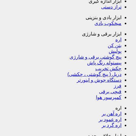
ابزار اندازه گیری
تراز دستی
ابزار بادی و بنزینی
میخکوب بادی
ابزار برقی و شارژی
اره
بتن کن
پولیش
پیچ گوشتی برقی و شارژی
پیستوله رنگ پاش
چکش تخریب
دریل ( پیچ گوشتی ، چکشی)
دستگاه جوش و اینورتر
فرز
قیچی برقی
کمپرسور هوا
اره
اره آهن بر
اره عمود بر
اره گرد بر
ابزار خلاق و جدید