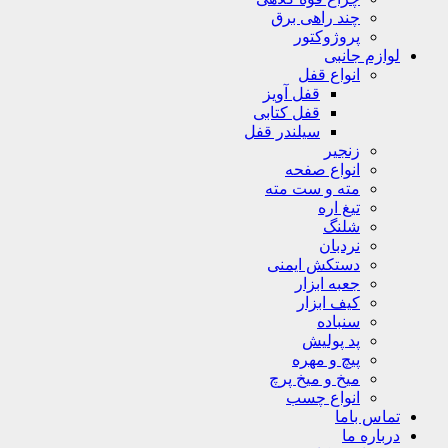
چند راهی برق
پروژوکتور
لوازم جانبی
انواع قفل
قفل آویز
قفل کتابی
سیلندر قفل
زنجیر
انواع صفحه
مته و ست مته
تیغ اره
شلنگ
نردبان
دستکش ایمنی
جعبه ابزار
کیف ابزار
سنباده
پد پولیش
پیچ و مهره
میخ و میخ پرچ
انواع چسب
تماس باما
درباره ما