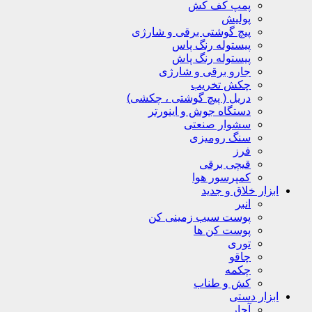
پمپ کف کش
پولیش
پیچ گوشتی برقی و شارژی
پیستوله رنگ پاس
پیستوله رنگ پاش
جارو برقی و شارژی
چکش تخریب
دریل ( پیچ گوشتی ، چکشی)
دستگاه جوش و اینورتر
سشوار صنعتی
سنگ رومیزی
فرز
قیچی برقی
کمپرسور هوا
ابزار خلاق و جدید
انبر
پوست سیب زمینی کن
پوست کن ها
توری
چاقو
چکمه
کش و طناب
ابزار دستی
آچار