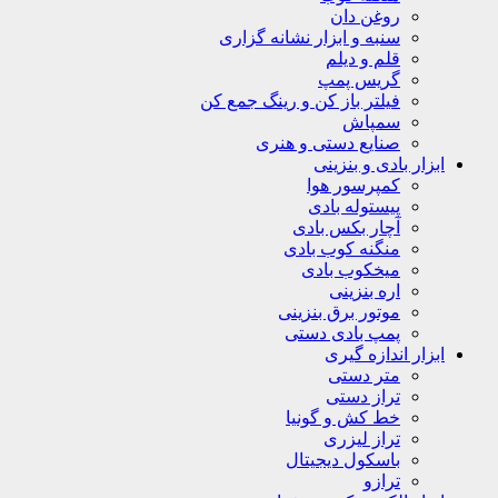
روغن دان
سنبه و ابزار نشانه گزاری
قلم و دیلم
گریس پمپ
فیلتر باز کن و رینگ جمع کن
سمپاش
صنایع دستی و هنری
ابزار بادی و بنزینی
کمپرسور هوا
پیستوله بادی
آچار بکس بادی
منگنه کوب بادی
میخکوب بادی
اره بنزینی
موتور برق بنزینی
پمپ بادی دستی
ابزار اندازه گیری
متر دستی
تراز دستی
خط کش و گونیا
تراز لیزری
باسکول دیجیتال
ترازو