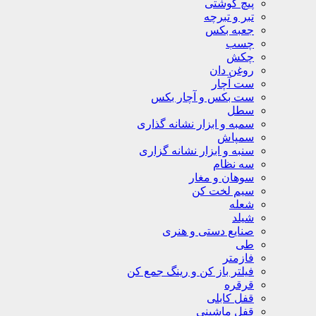
پیچ گوشتی
تبر و تبرچه
جعبه بکس
چسب
چکش
روغن دان
ست آچار
ست بکس و آچار بکس
سطل
سمبه و ابزار نشانه گذاری
سمپاش
سنبه و ابزار نشانه گزاری
سه نظام
سوهان و مغار
سیم لخت کن
شعله
شیلد
صنایع دستی و هنری
طی
فازمتر
فیلتر باز کن و رینگ جمع کن
قرقره
قفل کابلی
قفل ماشینی