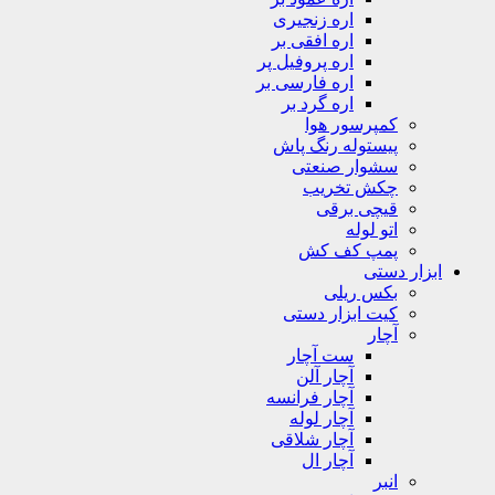
اره زنجیری
اره افقی بر
اره پروفیل پر
اره فارسی بر
اره گرد بر
کمپرسور هوا
پیستوله رنگ پاش
سشوار صنعتی
چکش تخریب
قیچی برقی
اتو لوله
پمپ کف کش
ابزار دستی
بکس ریلی
کیت ابزار دستی
آچار
ست آچار
آچار آلن
آچار فرانسه
آچار لوله
آچار شلاقی
آچار ال
انبر