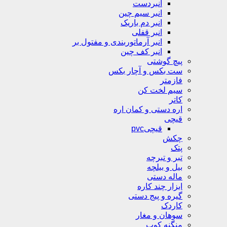
انبردست
انبر سیم چین
انبر دم باریک
انبر قفلی
انبر آرماتوربندی و مفتول بر
انبر کف چین
پیچ گوشتی
ست بکس و آچار بکس
فازمتر
سیم لخت کن
کاتر
اره دستی و کمان اره
قیچی
قیچیpvc
چکش
پتک
تبر و تبرچه
بیل و بیلچه
ماله دستی
ابزار چند کاره
گیره و پیج دستی
کاردک
سوهان و مغار
منگنه کوب