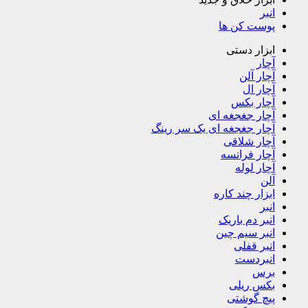
انبر
پوست کن ها
ابزار دستی
آچار
آچار آلن
آچار ال
آچار بکس
آچار جغجغه ای
آچار جغجغه ای یک سر رینگ
آچار شلاقی
آچار فرانسه
آچار لوله
آلن
ابزار چند کاره
انبر
انبر دم باریک
انبر سیم چین
انبر قفلی
انبردست
برس
بکس ریلی
پیچ گوشتی