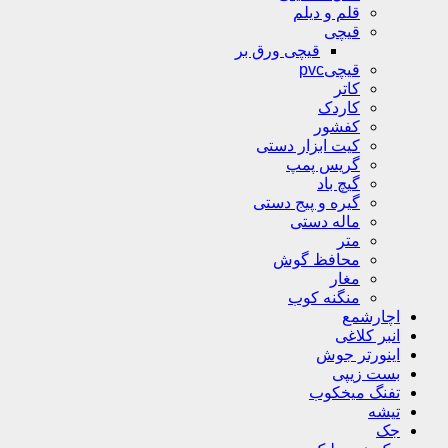
قلم و دیلم
قیچی
قیچی ورق بر
قیچیpvc
کاتر
کاردک
کفشور
کیت ابزار دستی
گریس پمپ
گیچ باد
گیره و پیج دستی
ماله دستی
متر
محافظ گوش
مغار
منگنه کوب
اچارشمع
انبر کلاغی
اینورتر جوش
بست زیپی
تفنگ میخکوب
تیشه
جک