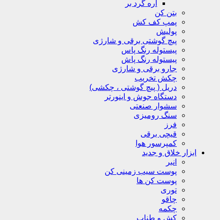
اره گرد بر
بتن کن
پمپ کف کش
پولیش
پیچ گوشتی برقی و شارژی
پیستوله رنگ پاس
پیستوله رنگ پاش
جارو برقی و شارژی
چکش تخریب
دریل ( پیچ گوشتی ، چکشی)
دستگاه جوش و اینورتر
سشوار صنعتی
سنگ رومیزی
فرز
قیچی برقی
کمپرسور هوا
ابزار خلاق و جدید
انبر
پوست سیب زمینی کن
پوست کن ها
توری
چاقو
چکمه
کش و طناب