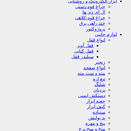
ابزار الکترونیک و روشنایی
چراغ قوه دستی
ال ای دی ها
چراغ قوه کلاهی
چند راهی برق
پروژوکتور
لوازم جانبی
انواع قفل
قفل آویز
قفل کتابی
سیلندر قفل
زنجیر
انواع صفحه
مته و ست مته
تیغ اره
شلنگ
نردبان
دستکش ایمنی
جعبه ابزار
کیف ابزار
سنباده
پد پولیش
پیچ و مهره
میخ و میخ پرچ