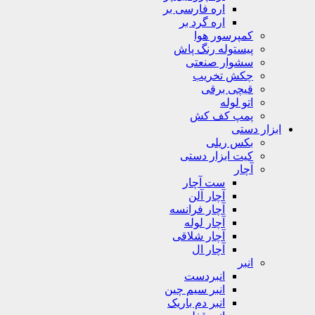
اره فارسی بر
اره گرد بر
کمپرسور هوا
پیستوله رنگ پاش
سشوار صنعتی
چکش تخریب
قیچی برقی
اتو لوله
پمپ کف کش
ابزار دستی
بکس ریلی
کیت ابزار دستی
آچار
ست آچار
آچار آلن
آچار فرانسه
آچار لوله
آچار شلاقی
آچار ال
انبر
انبردست
انبر سیم چین
انبر دم باریک