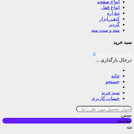
انواع صفحه
انواع قفل
تیغ اره
کیف_ابزار
گردبر
مته و ست مته
سبد خرید
سبد خرید
۰
تومان
0
درحال بارگذاری ...
خانه
جستجو
سبد خرید
حساب کاربری
بستن
مقایسه