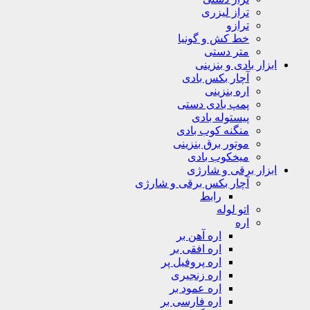
تراز لیزری
ترازو
خط کش و گونیا
متر دستی
ابزار بادی و بنزینی
آچار بکس بادی
اره بنزینی
پمپ بادی دستی
پیستوله بادی
منگنه کوب بادی
موتور برق بنزینی
میخکوب بادی
ابزار برقی و شارژی
آچار بکس برقی و شارژی
رابط
اتو لوله
اره
اره آهن بر
اره افقی بر
اره پروفیل پر
اره زنجیری
اره عمود بر
اره فارسی بر