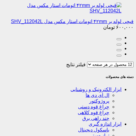
قیچی لوله بر ۴۲mm اتومات استار مکس مدل SHV_112042L
۶۰۰,۰۰۰
تومان
فیلتر نتایج
دسته های محصولات
ابزار الکترونیک و روشنایی
ال ای دی ها
پروژوکتور
چراغ قوه دستی
چراغ قوه کلاهی
چند راهی برق
ابزار اندازه گیری
باسکول دیجیتال
تراز دستی