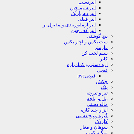
انبردست
انبر سیم چین
انبر دم باریک
انبر قفلی
انبر آرماتوربندی و مفتول بر
انبر کف چین
پیچ گوشتی
ست بکس و آچار بکس
فازمتر
سیم لخت کن
کاتر
اره دستی و کمان اره
قیچی
قیچیpvc
چکش
پتک
تبر و تبرچه
بیل و بیلچه
ماله دستی
ابزار چند کاره
گیره و پیج دستی
کاردک
سوهان و مغار
منگنه کوب