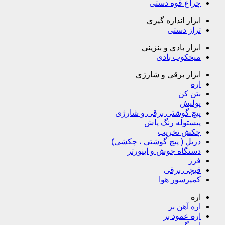
چراغ قوه دستی
ابزار اندازه گیری
تراز دستی
ابزار بادی و بنزینی
میخکوب بادی
ابزار برقی و شارژی
اره
بتن کن
پولیش
پیچ گوشتی برقی و شارژی
پیستوله رنگ پاش
چکش تخریب
دریل ( پیچ گوشتی ، چکشی)
دستگاه جوش و اینورتر
فرز
قیچی برقی
کمپرسور هوا
اره
اره آهن بر
اره عمود بر