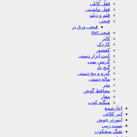
قفل کابلی
قفل ماشینی
قلم و دیلم
قیچی
قیچی ورق بر
قیچیpvc
کاتر
کاردک
کفشور
کیت ابزار دستی
گریس پمپ
گیچ باد
گیره و پیج دستی
ماله دستی
متر
محافظ گوش
مغار
منگنه کوب
اچارشمع
انبر کلاغی
اینورتر جوش
بست زیپی
تفنگ میخکوب