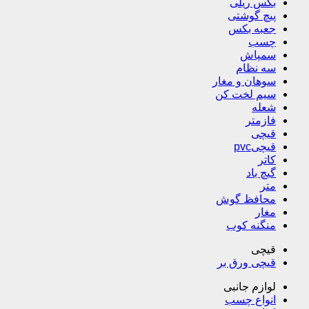
بکس ریلی
پیچ گوشتی
جعبه بکس
چسب
سمپاش
سه نظام
سوهان و مغار
سیم لخت کن
شعله
فازمتر
قیچی
قیچیpvc
کاتر
گیچ باد
متر
محافظ گوش
مغار
منگنه کوب
قیچی
قیچی ورق بر
لوازم جانبی
انواع چسب