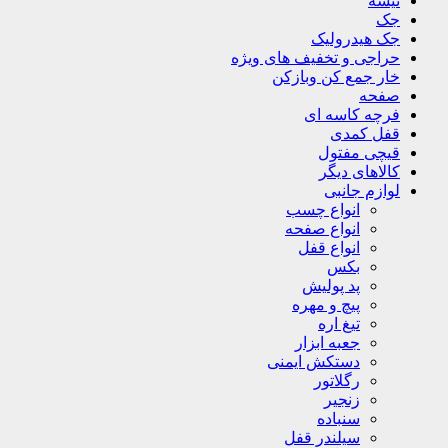
تیشه
جک
جک هیدرولیک
حراجی و تخفیف های ویژه
خار جمع کن وبازکن
صفحه
فرچه کاسه ای
قفل کمدی
قیچی مفتول
کالاهای دیگر
لوازم جانبی
انواع چسب
انواع صفحه
انواع قفل
بکس
پد پولیش
پیچ و مهره
تیغ اره
جعبه ابزار
دستکش ایمنی
رگلاتور
زنجیر
سنباده
سیلندر قفل