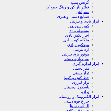
گریس پمپ
فیلتر باز کن و رینگ جمع کن
سمپاش
صنایع دستی و هنری
ابزار بادی و بنزینی
کمپرسور هوا
پیستوله بادی
آچار بکس بادی
منگنه کوب بادی
میخکوب بادی
اره بنزینی
موتور برق بنزینی
پمپ بادی دستی
ابزار اندازه گیری
متر دستی
تراز دستی
خط کش و گونیا
تراز لیزری
باسکول دیجیتال
ترازو
ابزار الکترونیک و روشنایی
چراغ قوه دستی
ال ای دی ها
چراغ قوه کلاهی