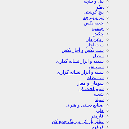
بیل و بیلچه
پتک
پیچ گوشتی
تبر و تبرچه
جعبه بکس
چسب
چکش
روغن دان
ست آچار
ست بکس و آچار بکس
سطل
سمبه و ابزار نشانه گذاری
سمپاش
سنبه و ابزار نشانه گزاری
سه نظام
سوهان و مغار
سیم لخت کن
شعله
شیلد
صنایع دستی و هنری
طی
فازمتر
فیلتر باز کن و رینگ جمع کن
قرقره