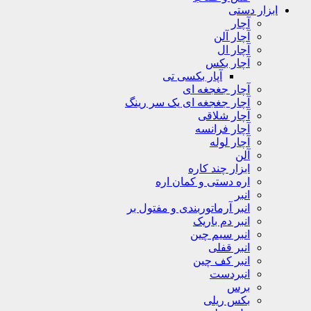
ابزار دستی
آچار
آچار آلن
آچار ال
آچار بکس
آپار بکسی تی
آچار جغجغه ای
آچار جغجغه ای یک سر رینگ
آچار شلاقی
آچار فرانسه
آچار لوله
آلن
ابزار چند کاره
اره دستی و کمان اره
انبر
انبر آرماتوربندی و مفتول بر
انبر دم باریک
انبر سیم چین
انبر قفلی
انبر کف چین
انبردست
برس
بکس ریلی