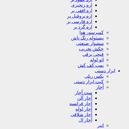
اره زنجیری
اره افقی بر
اره پروفیل پر
اره فارسی بر
اره گرد بر
کمپرسور هوا
پیستوله رنگ پاش
سشوار صنعتی
چکش تخریب
قیچی برقی
اتو لوله
پمپ کف کش
ابزار دستی
بکس ریلی
کیت ابزار دستی
آچار
ست آچار
آچار آلن
آچار فرانسه
آچار لوله
آچار شلاقی
آچار ال
انبر