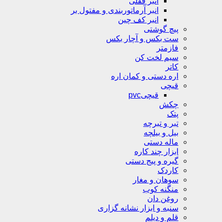
انبر قفلی
انبر آرماتوربندی و مفتول بر
انبر کف چین
پیچ گوشتی
ست بکس و آچار بکس
فازمتر
سیم لخت کن
کاتر
اره دستی و کمان اره
قیچی
قیچیpvc
چکش
پتک
تبر و تبرچه
بیل و بیلچه
ماله دستی
ابزار چند کاره
گیره و پیج دستی
کاردک
سوهان و مغار
منگنه کوب
روغن دان
سنبه و ابزار نشانه گزاری
قلم و دیلم