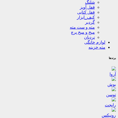
شلنگ
قفل آویز
قفل کتابی
کیف_ابزار
گردبر
مته و ست مته
میخ و میخ پرچ
نردبان
لوازم خانگی
مته خزینه
برندها
آروا
بوش
توسن
رایجت
رونیکس