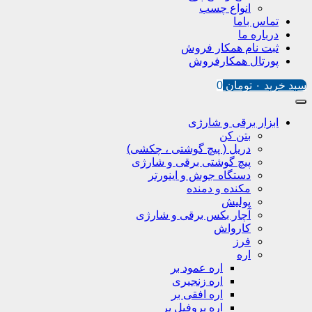
انواع چسب
تماس باما
درباره ما
ثبت نام همکار فروش
پورتال همکارفروش
سبد خرید
۰
تومان
0
ابزار برقی و شارژی
بتن کن
دریل ( پیچ گوشتی ، چکشی)
پیچ گوشتی برقی و شارژی
دستگاه جوش و اینورتر
مکنده و دمنده
پولیش
آچار بکس برقی و شارژی
کارواش
فرز
اره
اره عمود بر
اره زنجیری
اره افقی بر
اره پروفیل پر