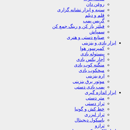
روغن دان
سنبه و ابزار نشانه گزاری
قلم و دیلم
گریس پمپ
فیلتر باز کن و رینگ جمع کن
سمپاش
صنایع دستی و هنری
ابزار بادی و بنزینی
کمپرسور هوا
پیستوله بادی
آچار بکس بادی
منگنه کوب بادی
میخکوب بادی
اره بنزینی
موتور برق بنزینی
پمپ بادی دستی
ابزار اندازه گیری
متر دستی
تراز دستی
خط کش و گونیا
تراز لیزری
باسکول دیجیتال
ترازو