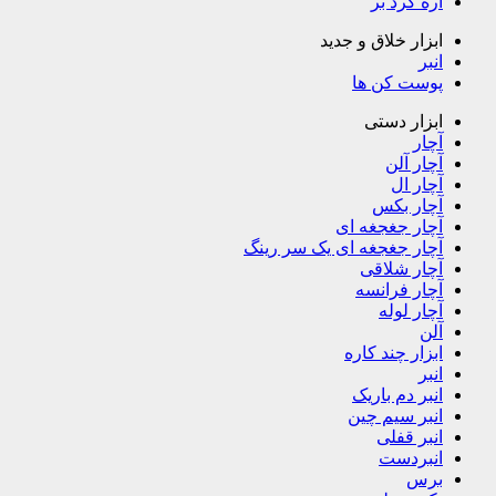
اره گرد بر
ابزار خلاق و جدید
انبر
پوست کن ها
ابزار دستی
آچار
آچار آلن
آچار ال
آچار بکس
آچار جغجغه ای
آچار جغجغه ای یک سر رینگ
آچار شلاقی
آچار فرانسه
آچار لوله
آلن
ابزار چند کاره
انبر
انبر دم باریک
انبر سیم چین
انبر قفلی
انبردست
برس