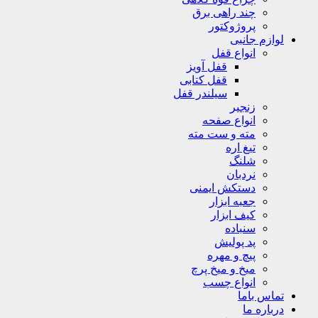
چند راهی برق
پروژوکتور
لوازم جانبی
انواع قفل
قفل آویز
قفل کتابی
سیلندر قفل
زنجیر
انواع صفحه
مته و ست مته
تیغ اره
شلنگ
نردبان
دستکش ایمنی
جعبه ابزار
کیف ابزار
سنباده
پد پولیش
پیچ و مهره
میخ و میخ پرچ
انواع چسب
تماس باما
درباره ما