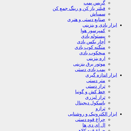
گریس پمپ
فیلتر باز کن و رینگ جمع کن
سمپاش
صنایع دستی و هنری
ابزار بادی و بنزینی
کمپرسور هوا
پیستوله بادی
آچار بکس بادی
منگنه کوب بادی
میخکوب بادی
اره بنزینی
موتور برق بنزینی
پمپ بادی دستی
ابزار اندازه گیری
متر دستی
تراز دستی
خط کش و گونیا
تراز لیزری
باسکول دیجیتال
ترازو
ابزار الکترونیک و روشنایی
چراغ قوه دستی
ال ای دی ها
چراغ قوه کلاهی