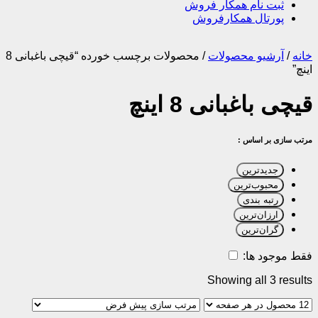
ثبت نام همکار فروش
پورتال همکارفروش
خانه
/
آرشیو محصولات
/
محصولات برچسب خورده “قیچی باغبانی 8
اینچ”
قیچی باغبانی 8 اینچ
مرتب سازی بر اساس :
جدیدترین
محبوب‌ترین
رتبه بندی
ارزان‌ترین
گران‌ترین
فقط موجود ها:
Showing all 3 results