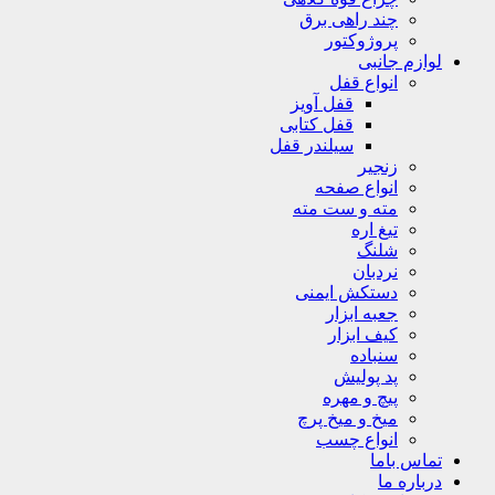
چند راهی برق
پروژوکتور
لوازم جانبی
انواع قفل
قفل آویز
قفل کتابی
سیلندر قفل
زنجیر
انواع صفحه
مته و ست مته
تیغ اره
شلنگ
نردبان
دستکش ایمنی
جعبه ابزار
کیف ابزار
سنباده
پد پولیش
پیچ و مهره
میخ و میخ پرچ
انواع چسب
تماس باما
درباره ما