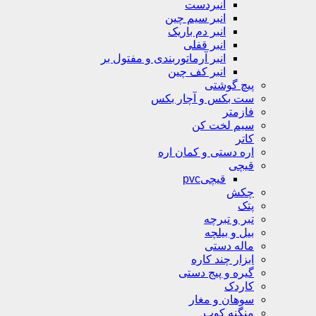
انبردست
انبر سیم چین
انبر دم باریک
انبر قفلی
انبر آرماتوربندی و مفتول بر
انبر کف چین
پیچ گوشتی
ست بکس و آچار بکس
فازمتر
سیم لخت کن
کاتر
اره دستی و کمان اره
قیچی
قیچیpvc
چکش
پتک
تبر و تبرچه
بیل و بیلچه
ماله دستی
ابزار چند کاره
گیره و پیج دستی
کاردک
سوهان و مغار
منگنه کوب