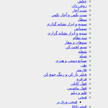
چکش
روغن دان
ست آچار
ست بکس و آچار بکس
سطل
سمبه و ابزار نشانه گذاری
سمپاش
سنبه و ابزار نشانه گزاری
سه نظام
سوهان و مغار
سیم لخت کن
شعله
شیلد
صنایع دستی و هنری
طی
فازمتر
فیلتر باز کن و رینگ جمع کن
قرقره
قفل کابلی
قفل ماشینی
قلم و دیلم
قیچی
قیچی ورق بر
قیچیpvc