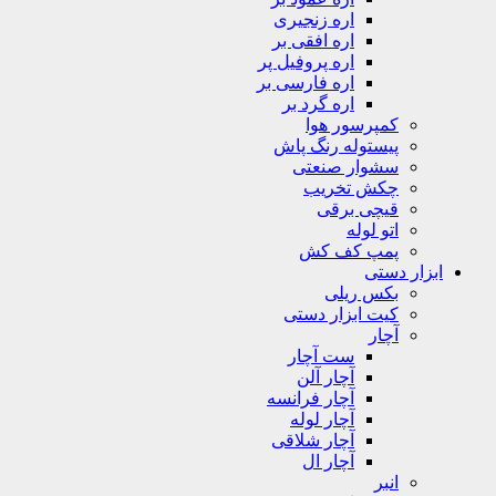
اره زنجیری
اره افقی بر
اره پروفیل پر
اره فارسی بر
اره گرد بر
کمپرسور هوا
پیستوله رنگ پاش
سشوار صنعتی
چکش تخریب
قیچی برقی
اتو لوله
پمپ کف کش
ابزار دستی
بکس ریلی
کیت ابزار دستی
آچار
ست آچار
آچار آلن
آچار فرانسه
آچار لوله
آچار شلاقی
آچار ال
انبر