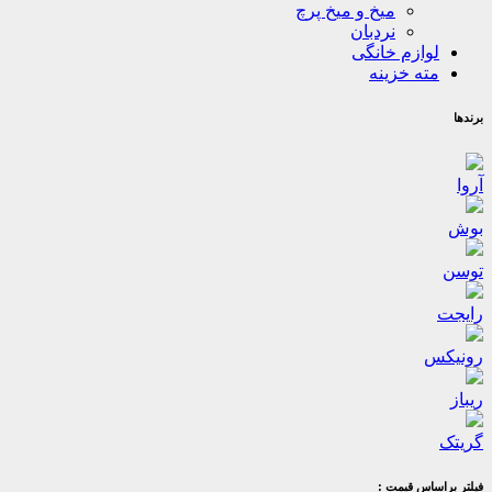
میخ و میخ پرچ
نردبان
لوازم خانگی
مته خزینه
برندها
آروا
بوش
توسن
رایجت
رونیکس
ریباز
گریتک
فیلتر براساس قیمت :