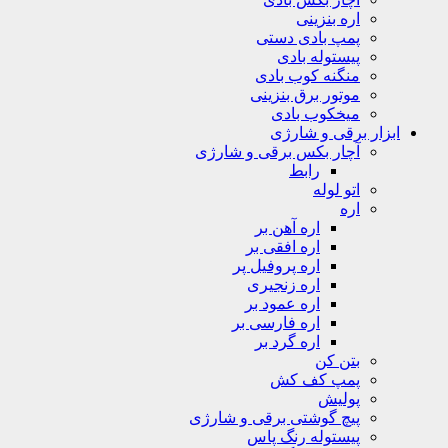
اره بنزینی
پمپ بادی دستی
پیستوله بادی
منگنه کوب بادی
موتور برق بنزینی
میخکوب بادی
ابزار برقی و شارژی
آچار بکس برقی و شارژی
رابط
اتو لوله
اره
اره آهن بر
اره افقی بر
اره پروفیل پر
اره زنجیری
اره عمود بر
اره فارسی بر
اره گرد بر
بتن کن
پمپ کف کش
پولیش
پیچ گوشتی برقی و شارژی
پیستوله رنگ پاس