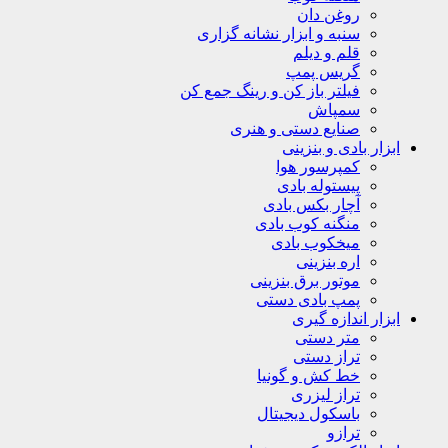
روغن دان
سنبه و ابزار نشانه گزاری
قلم و دیلم
گریس پمپ
فیلتر باز کن و رینگ جمع کن
سمپاش
صنایع دستی و هنری
ابزار بادی و بنزینی
کمپرسور هوا
پیستوله بادی
آچار بکس بادی
منگنه کوب بادی
میخکوب بادی
اره بنزینی
موتور برق بنزینی
پمپ بادی دستی
ابزار اندازه گیری
متر دستی
تراز دستی
خط کش و گونیا
تراز لیزری
باسکول دیجیتال
ترازو