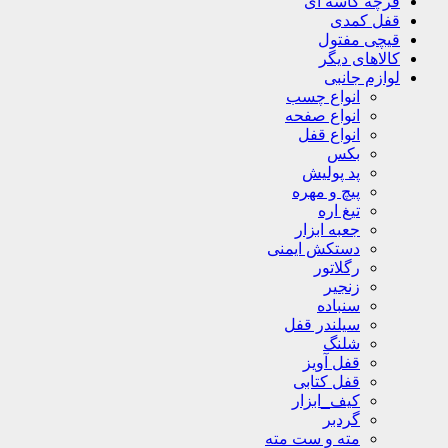
فرچه کاسه ای
قفل کمدی
قیچی مفتول
کالاهای دیگر
لوازم جانبی
انواع چسب
انواع صفحه
انواع قفل
بکس
پد پولیش
پیچ و مهره
تیغ اره
جعبه ابزار
دستکش ایمنی
رگلاتور
زنجیر
سنباده
سیلندر قفل
شلنگ
قفل آویز
قفل کتابی
کیف_ابزار
گردبر
مته و ست مته