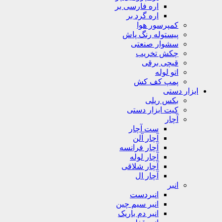
اره فارسی بر
اره گرد بر
کمپرسور هوا
پیستوله رنگ پاش
سشوار صنعتی
چکش تخریب
قیچی برقی
اتو لوله
پمپ کف کش
ابزار دستی
بکس ریلی
کیت ابزار دستی
آچار
ست آچار
آچار آلن
آچار فرانسه
آچار لوله
آچار شلاقی
آچار ال
انبر
انبردست
انبر سیم چین
انبر دم باریک