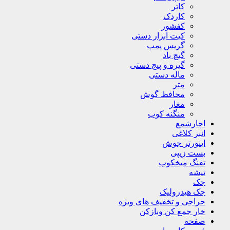
کاتر
کاردک
کفشور
کیت ابزار دستی
گریس پمپ
گیچ باد
گیره و پیج دستی
ماله دستی
متر
محافظ گوش
مغار
منگنه کوب
اچارشمع
انبر کلاغی
اینورتر جوش
بست زیپی
تفنگ میخکوب
تیشه
جک
جک هیدرولیک
حراجی و تخفیف های ویژه
خار جمع کن وبازکن
صفحه