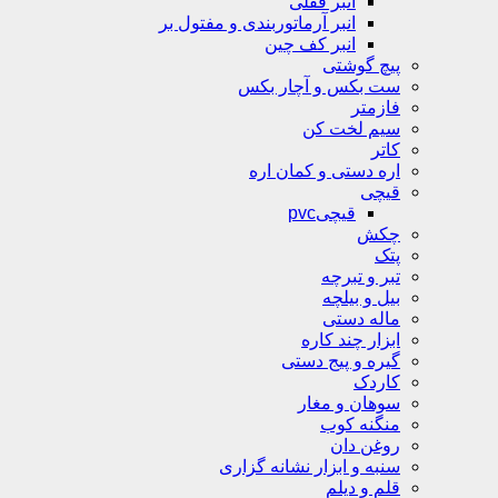
انبر قفلی
انبر آرماتوربندی و مفتول بر
انبر کف چین
پیچ گوشتی
ست بکس و آچار بکس
فازمتر
سیم لخت کن
کاتر
اره دستی و کمان اره
قیچی
قیچیpvc
چکش
پتک
تبر و تبرچه
بیل و بیلچه
ماله دستی
ابزار چند کاره
گیره و پیج دستی
کاردک
سوهان و مغار
منگنه کوب
روغن دان
سنبه و ابزار نشانه گزاری
قلم و دیلم