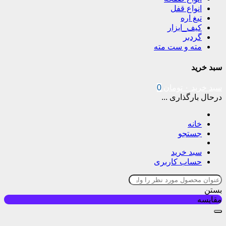
انواع قفل
تیغ اره
کیف_ابزار
گردبر
مته و ست مته
سبد خرید
سبد خرید
۰
تومان
0
درحال بارگذاری ...
خانه
جستجو
سبد خرید
حساب کاربری
بستن
مقایسه