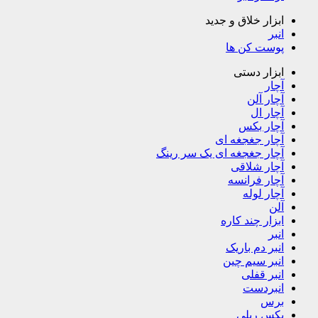
ابزار خلاق و جدید
انبر
پوست کن ها
ابزار دستی
آچار
آچار آلن
آچار ال
آچار بکس
آچار جغجغه ای
آچار جغجغه ای یک سر رینگ
آچار شلاقی
آچار فرانسه
آچار لوله
آلن
ابزار چند کاره
انبر
انبر دم باریک
انبر سیم چین
انبر قفلی
انبردست
برس
بکس ریلی