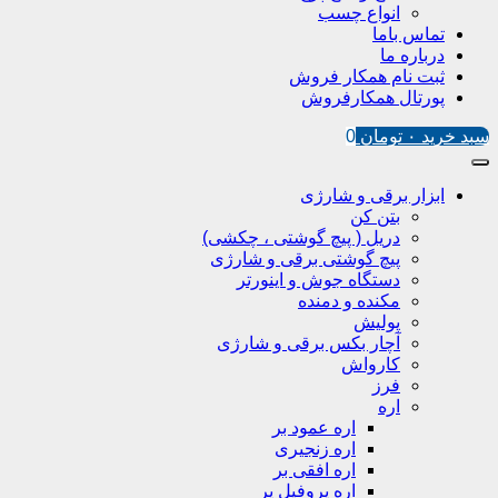
انواع چسب
تماس باما
درباره ما
ثبت نام همکار فروش
پورتال همکارفروش
سبد خرید
۰
تومان
0
ابزار برقی و شارژی
بتن کن
دریل ( پیچ گوشتی ، چکشی)
پیچ گوشتی برقی و شارژی
دستگاه جوش و اینورتر
مکنده و دمنده
پولیش
آچار بکس برقی و شارژی
کارواش
فرز
اره
اره عمود بر
اره زنجیری
اره افقی بر
اره پروفیل پر