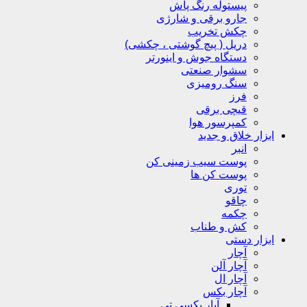
پیستوله رنگ پاش
جارو برقی و شارژی
چکش تخریب
دریل ( پیچ گوشتی ، چکشی)
دستگاه جوش و اینورتر
سشوار صنعتی
سنگ رومیزی
فرز
قیچی برقی
کمپرسور هوا
ابزار خلاق و جدید
انبر
پوست سیب زمینی کن
پوست کن ها
توری
چاقو
چکمه
کش و طناب
ابزار دستی
آچار
آچار آلن
آچار ال
آچار بکس
آپار بکسی تی