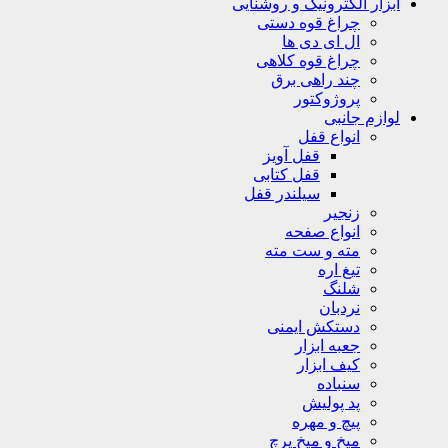
ابزار الکترونیک و روشنایی
چراغ قوه دستی
ال ای دی ها
چراغ قوه کلاهی
چند راهی برق
پروژوکتور
لوازم جانبی
انواع قفل
قفل آویز
قفل کتابی
سیلندر قفل
زنجیر
انواع صفحه
مته و ست مته
تیغ اره
شلنگ
نردبان
دستکش ایمنی
جعبه ابزار
کیف ابزار
سنباده
پد پولیش
پیچ و مهره
میخ و میخ پرچ