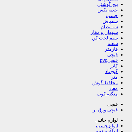
پیچ گوشتی
جعبه بکس
چسب
سمپاش
سه نظام
سوهان و مغار
سیم لخت کن
شعله
فازمتر
قیچی
قیچیpvc
کاتر
گیچ باد
متر
محافظ گوش
مغار
منگنه کوب
قیچی
قیچی ورق بر
لوازم جانبی
انواع چسب
انواع صفحه