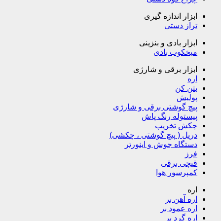
ابزار اندازه گیری
تراز دستی
ابزار بادی و بنزینی
میخکوب بادی
ابزار برقی و شارژی
اره
بتن کن
پولیش
پیچ گوشتی برقی و شارژی
پیستوله رنگ پاش
چکش تخریب
دریل ( پیچ گوشتی ، چکشی)
دستگاه جوش و اینورتر
فرز
قیچی برقی
کمپرسور هوا
اره
اره آهن بر
اره عمود بر
اره گرد بر