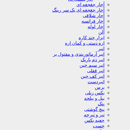
آچار جغجغه ای
آچار جغجغه ای یک سر رینگ
آچار شلاقی
آچار فرانسه
آچار لوله
آلن
ابزار چند کاره
اره دستی و کمان اره
انبر
انبر آرماتوربندی و مفتول بر
انبر دم باریک
انبر سیم چین
انبر قفلی
انبر کف چین
انبردست
برس
بکس ریلی
بیل و بیلچه
پتک
پیچ گوشتی
تبر و تبرچه
جعبه بکس
چسب