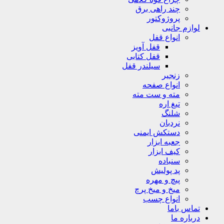
چند راهی برق
پروژوکتور
لوازم جانبی
انواع قفل
قفل آویز
قفل کتابی
سیلندر قفل
زنجیر
انواع صفحه
مته و ست مته
تیغ اره
شلنگ
نردبان
دستکش ایمنی
جعبه ابزار
کیف ابزار
سنباده
پد پولیش
پیچ و مهره
میخ و میخ پرچ
انواع چسب
تماس باما
درباره ما