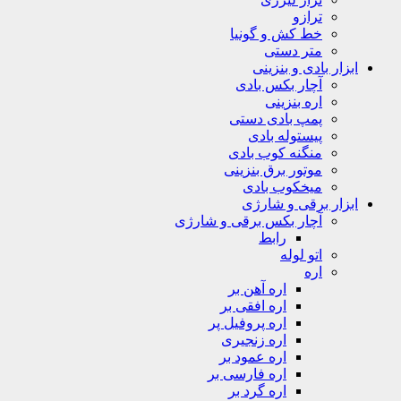
ترازو
خط کش و گونیا
متر دستی
ابزار بادی و بنزینی
آچار بکس بادی
اره بنزینی
پمپ بادی دستی
پیستوله بادی
منگنه کوب بادی
موتور برق بنزینی
میخکوب بادی
ابزار برقی و شارژی
آچار بکس برقی و شارژی
رابط
اتو لوله
اره
اره آهن بر
اره افقی بر
اره پروفیل پر
اره زنجیری
اره عمود بر
اره فارسی بر
اره گرد بر