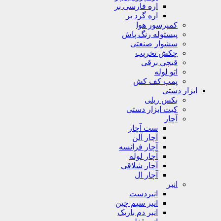
اره فارسی بر
اره گرد بر
کمپرسور هوا
پیستوله رنگ پاش
سشوار صنعتی
چکش تخریب
قیچی برقی
اتو لوله
پمپ کف کش
ابزار دستی
بکس ریلی
کیت ابزار دستی
آچار
ست آچار
آچار آلن
آچار فرانسه
آچار لوله
آچار شلاقی
آچار ال
انبر
انبردست
انبر سیم چین
انبر دم باریک