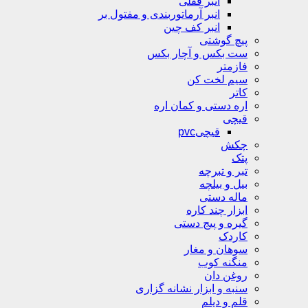
انبر قفلی
انبر آرماتوربندی و مفتول بر
انبر کف چین
پیچ گوشتی
ست بکس و آچار بکس
فازمتر
سیم لخت کن
کاتر
اره دستی و کمان اره
قیچی
قیچیpvc
چکش
پتک
تبر و تبرچه
بیل و بیلچه
ماله دستی
ابزار چند کاره
گیره و پیج دستی
کاردک
سوهان و مغار
منگنه کوب
روغن دان
سنبه و ابزار نشانه گزاری
قلم و دیلم