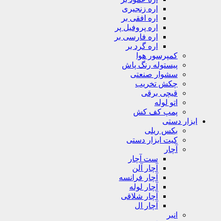
اره زنجیری
اره افقی بر
اره پروفیل پر
اره فارسی بر
اره گرد بر
کمپرسور هوا
پیستوله رنگ پاش
سشوار صنعتی
چکش تخریب
قیچی برقی
اتو لوله
پمپ کف کش
ابزار دستی
بکس ریلی
کیت ابزار دستی
آچار
ست آچار
آچار آلن
آچار فرانسه
آچار لوله
آچار شلاقی
آچار ال
انبر