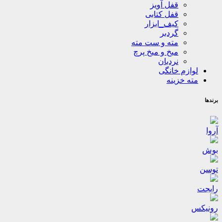
قفل آویز
قفل کتابی
کیف_ابزار
گردبر
مته و ست مته
میخ و میخ پرچ
نردبان
لوازم خانگی
مته خزینه
برندها
آروا
بوش
توسن
رایجت
رونیکس