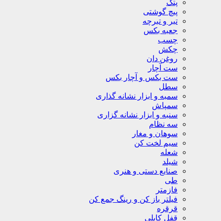
پتک
پیچ گوشتی
تبر و تبرچه
جعبه بکس
چسب
چکش
روغن دان
ست آچار
ست بکس و آچار بکس
سطل
سمبه و ابزار نشانه گذاری
سمپاش
سنبه و ابزار نشانه گزاری
سه نظام
سوهان و مغار
سیم لخت کن
شعله
شیلد
صنایع دستی و هنری
طی
فازمتر
فیلتر باز کن و رینگ جمع کن
قرقره
قفل کابلی