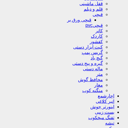
قفل ماشینی
قلم و دیلم
قیچی
قیچی ورق بر
قیچیpvc
کاتر
کاردک
کفشور
کیت ابزار دستی
گریس پمپ
گیچ باد
گیره و پیج دستی
ماله دستی
متر
محافظ گوش
مغار
منگنه کوب
اچارشمع
انبر کلاغی
اینورتر جوش
بست زیپی
تفنگ میخکوب
تیشه