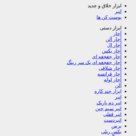
ابزار خلاق و جدید
انبر
پوست کن ها
ابزار دستی
آچار
آچار آلن
آچار ال
آچار بکس
آچار جغجغه ای
آچار جغجغه ای یک سر رینگ
آچار شلاقی
آچار فرانسه
آچار لوله
آلن
ابزار چند کاره
انبر
انبر دم باریک
انبر سیم چین
انبر قفلی
انبردست
برس
بکس ریلی