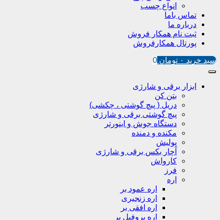
انواع چسب
تماس باما
درباره ما
ثبت نام همکار فروش
پورتال همکارفروش
سبد خرید
۰
تومان
0
ابزار برقی و شارژی
بتن کن
دریل ( پیچ گوشتی ، چکشی)
پیچ گوشتی برقی و شارژی
دستگاه جوش و اینورتر
مکنده و دمنده
پولیش
آچار بکس برقی و شارژی
کارواش
فرز
اره
اره عمود بر
اره زنجیری
اره افقی بر
اره پروفیل پر