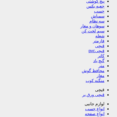
پیچ گوشتی
جعبه بکس
چسب
سمپاش
سه نظام
سوهان و مغار
سیم لخت کن
شعله
فازمتر
قیچی
قیچیpvc
کاتر
گیچ باد
متر
محافظ گوش
مغار
منگنه کوب
قیچی
قیچی ورق بر
لوازم جانبی
انواع چسب
انواع صفحه