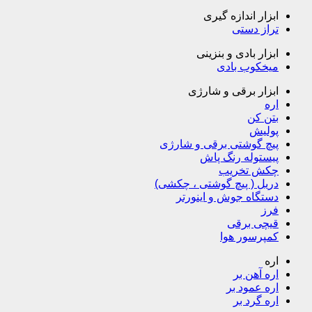
ابزار اندازه گیری
تراز دستی
ابزار بادی و بنزینی
میخکوب بادی
ابزار برقی و شارژی
اره
بتن کن
پولیش
پیچ گوشتی برقی و شارژی
پیستوله رنگ پاش
چکش تخریب
دریل ( پیچ گوشتی ، چکشی)
دستگاه جوش و اینورتر
فرز
قیچی برقی
کمپرسور هوا
اره
اره آهن بر
اره عمود بر
اره گرد بر