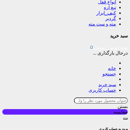
انواع قفل
تیغ اره
کیف_ابزار
گردبر
مته و ست مته
سبد خرید
سبد خرید
۰
تومان
0
درحال بارگذاری ...
خانه
جستجو
سبد خرید
حساب کاربری
بستن
مقایسه
ورود به حساب کاربری