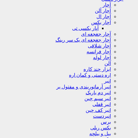
آچار
آچار آلن
آچار ال
آچار بکس
آپار بکسی تی
آچار جغجغه ای
آچار جغجغه ای یک سر رینگ
آچار شلاقی
آچار فرانسه
آچار لوله
آلن
ابزار چند کاره
اره دستی و کمان اره
انبر
انبر آرماتوربندی و مفتول بر
انبر دم باریک
انبر سیم چین
انبر قفلی
انبر کف چین
انبردست
برس
بکس ریلی
بیل و بیلچه