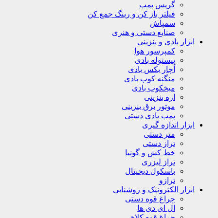
گریس پمپ
فیلتر باز کن و رینگ جمع کن
سمپاش
صنایع دستی و هنری
ابزار بادی و بنزینی
کمپرسور هوا
پیستوله بادی
آچار بکس بادی
منگنه کوب بادی
میخکوب بادی
اره بنزینی
موتور برق بنزینی
پمپ بادی دستی
ابزار اندازه گیری
متر دستی
تراز دستی
خط کش و گونیا
تراز لیزری
باسکول دیجیتال
ترازو
ابزار الکترونیک و روشنایی
چراغ قوه دستی
ال ای دی ها
چراغ قوه کلاهی