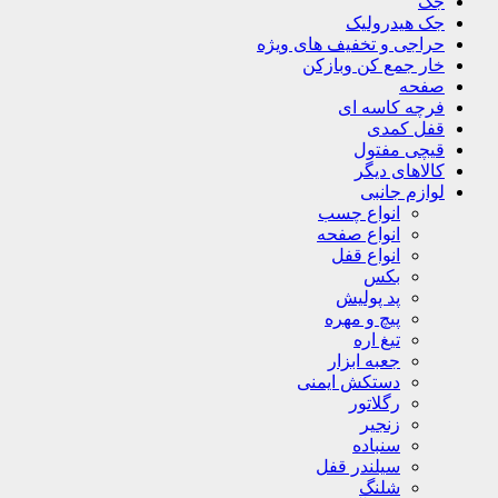
جک
جک هیدرولیک
حراجی و تخفیف های ویژه
خار جمع کن وبازکن
صفحه
فرچه کاسه ای
قفل کمدی
قیچی مفتول
کالاهای دیگر
لوازم جانبی
انواع چسب
انواع صفحه
انواع قفل
بکس
پد پولیش
پیچ و مهره
تیغ اره
جعبه ابزار
دستکش ایمنی
رگلاتور
زنجیر
سنباده
سیلندر قفل
شلنگ