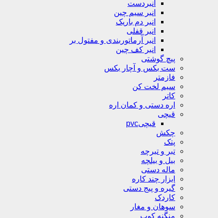
انبردست
انبر سیم چین
انبر دم باریک
انبر قفلی
انبر آرماتوربندی و مفتول بر
انبر کف چین
پیچ گوشتی
ست بکس و آچار بکس
فازمتر
سیم لخت کن
کاتر
اره دستی و کمان اره
قیچی
قیچیpvc
چکش
پتک
تبر و تبرچه
بیل و بیلچه
ماله دستی
ابزار چند کاره
گیره و پیج دستی
کاردک
سوهان و مغار
منگنه کوب