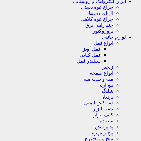
ابزار الکترونیک و روشنایی
چراغ قوه دستی
ال ای دی ها
چراغ قوه کلاهی
چند راهی برق
پروژوکتور
لوازم جانبی
انواع قفل
قفل آویز
قفل کتابی
سیلندر قفل
زنجیر
انواع صفحه
مته و ست مته
تیغ اره
شلنگ
نردبان
دستکش ایمنی
جعبه ابزار
کیف ابزار
سنباده
پد پولیش
پیچ و مهره
میخ و میخ پرچ