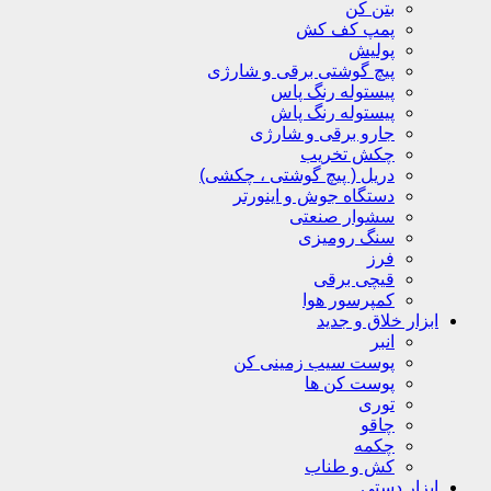
بتن کن
پمپ کف کش
پولیش
پیچ گوشتی برقی و شارژی
پیستوله رنگ پاس
پیستوله رنگ پاش
جارو برقی و شارژی
چکش تخریب
دریل ( پیچ گوشتی ، چکشی)
دستگاه جوش و اینورتر
سشوار صنعتی
سنگ رومیزی
فرز
قیچی برقی
کمپرسور هوا
ابزار خلاق و جدید
انبر
پوست سیب زمینی کن
پوست کن ها
توری
چاقو
چکمه
کش و طناب
ابزار دستی